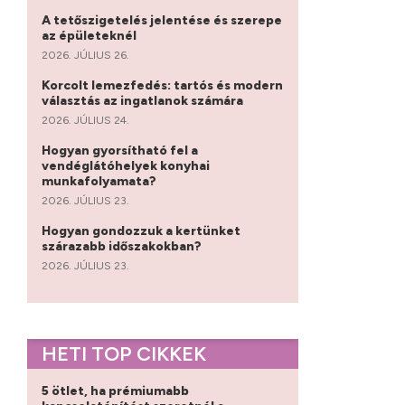
A tetőszigetelés jelentése és szerepe
az épületeknél
2026. JÚLIUS 26.
Korcolt lemezfedés: tartós és modern
választás az ingatlanok számára
2026. JÚLIUS 24.
Hogyan gyorsítható fel a
vendéglátóhelyek konyhai
munkafolyamata?
2026. JÚLIUS 23.
Hogyan gondozzuk a kertünket
szárazabb időszakokban?
2026. JÚLIUS 23.
HETI TOP CIKKEK
5 ötlet, ha prémiumabb