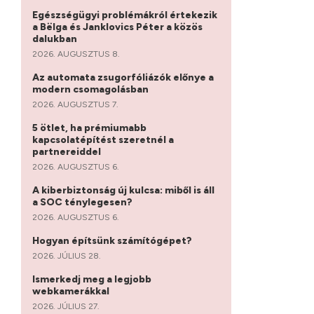
Egészségügyi problémákról értekezik
a Bëlga és Janklovics Péter a közös
dalukban
2026. AUGUSZTUS 8.
Az automata zsugorfóliázók előnye a
modern csomagolásban
2026. AUGUSZTUS 7.
5 ötlet, ha prémiumabb
kapcsolatépítést szeretnél a
partnereiddel
2026. AUGUSZTUS 6.
A kiberbiztonság új kulcsa: miből is áll
a SOC ténylegesen?
2026. AUGUSZTUS 6.
Hogyan építsünk számítógépet?
2026. JÚLIUS 28.
Ismerkedj meg a legjobb
webkamerákkal
2026. JÚLIUS 27.