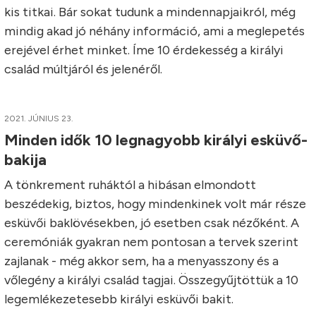
kis titkai. Bár sokat tudunk a mindennapjaikról, még
mindig akad jó néhány információ, ami a meglepetés
erejével érhet minket. Íme 10 érdekesség a királyi
család múltjáról és jelenéről.
2021. JÚNIUS 23.
Minden idők 10 legnagyobb királyi esküvő-
bakija
A tönkrement ruháktól a hibásan elmondott
beszédekig, biztos, hogy mindenkinek volt már része
esküvői baklövésekben, jó esetben csak nézőként. A
ceremóniák gyakran nem pontosan a tervek szerint
zajlanak - még akkor sem, ha a menyasszony és a
vőlegény a királyi család tagjai. Összegyűjtöttük a 10
legemlékezetesebb királyi esküvői bakit.