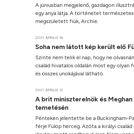
A júniusban megjelenő, gazdagon illusztrá
egy anya látja. A történetet természetese
megszületett fiúk, Archie.
2021. ÁPRILIS 16.
Soha nem látott kép került elő F
Szinte nem telik el nap, hogy ne olvasnán
család hivatalos oldalán most egy olyan 
és összes unokájával látható.
2021. ÁPRILIS 12.
A brit miniszterelnök és Meghan
temetésén
Pénteken jelentette be a Buckingham-Palo
férje Fülöp herceg. Azóta a királyi csalá