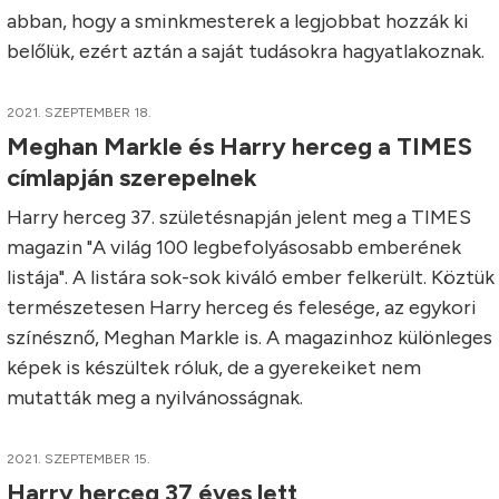
abban, hogy a sminkmesterek a legjobbat hozzák ki
belőlük, ezért aztán a saját tudásokra hagyatlakoznak.
2021. SZEPTEMBER 18.
Meghan Markle és Harry herceg a TIMES
címlapján szerepelnek
Harry herceg 37. születésnapján jelent meg a TIMES
magazin "A világ 100 legbefolyásosabb emberének
listája". A listára sok-sok kiváló ember felkerült. Köztük
természetesen Harry herceg és felesége, az egykori
színésznő, Meghan Markle is. A magazinhoz különleges
képek is készültek róluk, de a gyerekeiket nem
mutatták meg a nyilvánosságnak.
2021. SZEPTEMBER 15.
Harry herceg 37 éves lett