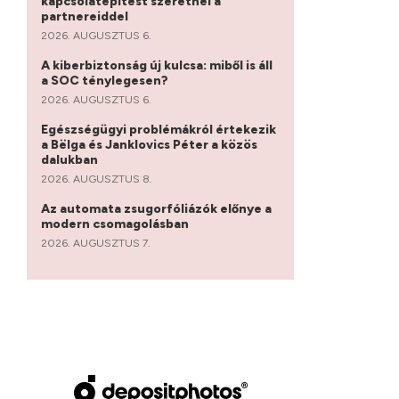
kapcsolatépítést szeretnél a
partnereiddel
2026. AUGUSZTUS 6.
A kiberbiztonság új kulcsa: miből is áll
a SOC ténylegesen?
2026. AUGUSZTUS 6.
Egészségügyi problémákról értekezik
a Bëlga és Janklovics Péter a közös
dalukban
2026. AUGUSZTUS 8.
Az automata zsugorfóliázók előnye a
modern csomagolásban
2026. AUGUSZTUS 7.