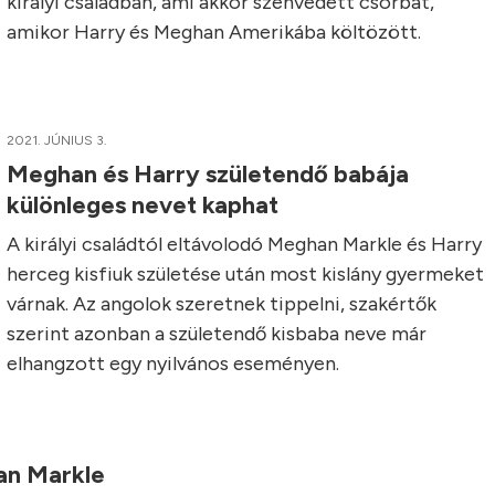
királyi családban, ami akkor szenvedett csorbát,
amikor Harry és Meghan Amerikába költözött.
2021. JÚNIUS 3.
Meghan és Harry születendő babája
különleges nevet kaphat
A királyi családtól eltávolodó Meghan Markle és Harry
herceg kisfiuk születése után most kislány gyermeket
várnak. Az angolok szeretnek tippelni, szakértők
szerint azonban a születendő kisbaba neve már
elhangzott egy nyilvános eseményen.
an Markle