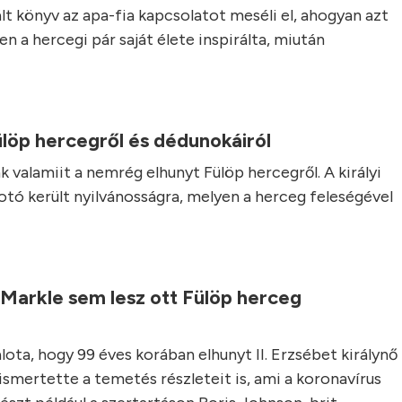
lt könyv az apa-fia kapcsolatot meséli el, ahogyan azt
n a hercegi pár saját élete inspirálta, miután
ülöp hercegről és dédunokáiról
k valamiit a nemrég elhunyt Fülöp hercegről. A királyi
fotó került nyilvánosságra, melyen a herceg feleségével
 Markle sem lesz ott Fülöp herceg
ta, hogy 99 éves korában elhunyt II. Erzsébet királynő
d ismertette a temetés részleteit is, ami a koronavírus