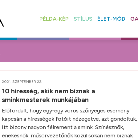
PÉLDA-KÉP
STÍLUS
ÉLET-MÓD
GA
k
2021. SZEPTEMBER 22.
10 híresség, akik nem bíznak a
sminkmesterek munkájában
Előfordult, hogy egy-egy vörös szőnyeges esemény
kapcsán a hírességek fotóit nézegetve, azt gondoltuk,
itt bizony nagyon félrement a smink. Színésznők,
énekesnők, műsorvezetőnők közül sokan nem bíznak