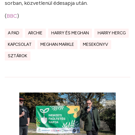
sorban, közvetlenül édesapja után.
(
BBC
)
A PAD
ARCHIE
HARRY ÉS MEGHAN
HARRY HERCG
KAPCSOLAT
MEGHAN MARKLE
MESEKÖNYV
SZTÁROK