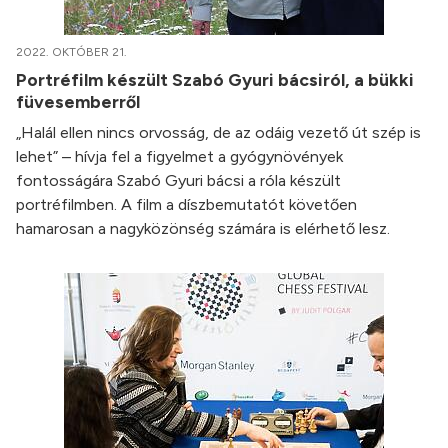
2022. OKTÓBER 21.
Portréfilm készült Szabó Gyuri bácsiról, a bükki
füvesemberről
„Halál ellen nincs orvosság, de az odáig vezető út szép is
lehet” – hívja fel a figyelmet a gyógynövények
fontosságára Szabó Gyuri bácsi a róla készült
portréfilmben. A film a díszbemutatót követően
hamarosan a nagyközönség számára is elérhető lesz.