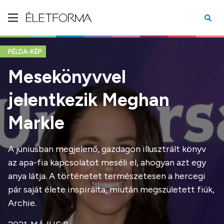
PÉLDA-KÉP
Mesekönyvvel
jelentkezik Meghan
Markle
A júniusban megjelenő, gazdagon illusztrált könyv
az apa-fia kapcsolatot meséli el, ahogyan azt egy
anya látja. A történetet természetesen a hercegi
pár saját élete inspirálta, miután megszületett fiúk,
Archie.