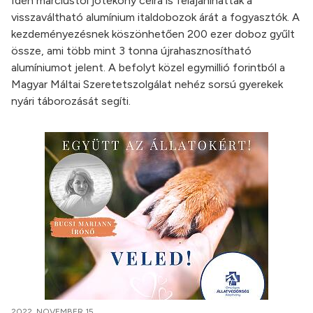
Idén márciustól jótékony célra is felajánlhatták a
visszaváltható alumínium italdobozok árát a fogyasztók. A
kezdeményezésnek köszönhetően 200 ezer doboz gyűlt
össze, ami több mint 3 tonna újrahasznosítható
alumíniumot jelent. A befolyt közel egymillió forintból a
Magyar Máltai Szeretetszolgálat nehéz sorsú gyerekek
nyári táborozását segíti.
2022. NOVEMBER 15.