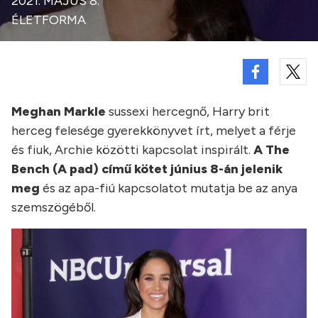
2021. MÁJUS 8.
ÉLETFORMA
Meghan Markle
sussexi hercegnő, Harry brit
herceg felesége gyerekkönyvet írt, melyet a férje
és fiuk, Archie közötti kapcsolat inspirált.
A The
Bench (A pad) című kötet június 8-án jelenik
meg
és az apa-fiú kapcsolatot mutatja be az anya
szemszögéből.