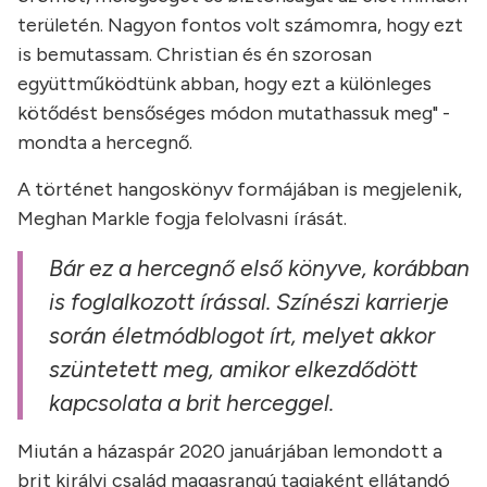
területén. Nagyon fontos volt számomra, hogy ezt
is bemutassam. Christian és én szorosan
együttműködtünk abban, hogy ezt a különleges
kötődést bensőséges módon mutathassuk meg" -
mondta a hercegnő.
A történet hangoskönyv formájában is megjelenik,
Meghan Markle fogja felolvasni írását.
Bár ez a hercegnő első könyve, korábban
is foglalkozott írással. Színészi karrierje
során életmódblogot írt, melyet akkor
szüntetett meg, amikor elkezdődött
kapcsolata a brit herceggel.
Miután a házaspár 2020 januárjában lemondott a
brit királyi család magasrangú tagjaként ellátandó