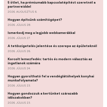
5 ötlet, ha prémiumabb kapcsolatépítést szeretnél a
partnereiddel
2026. AUGUSZTUS 6.
Hogyan építsünk számítógépet?
2026. JÚLIUS 28.
Ismerkedj meg a legjobb webkamerákkal
2026. JÚLIUS 27.
A tetőszigetelés jelentése és szerepe az épületeknél
2026. JÚLIUS 26.
Korcolt lemezfedés: tartós és modern választás az
ingatlanok számára
2026. JÚLIUS 24.
Hogyan gyorsítható fel a vendéglátóhelyek konyhai
munkafolyamata?
2026. JÚLIUS 23.
Hogyan gondozzuk a kertünket szárazabb
időszakokban?
2026. JÚLIUS 23.