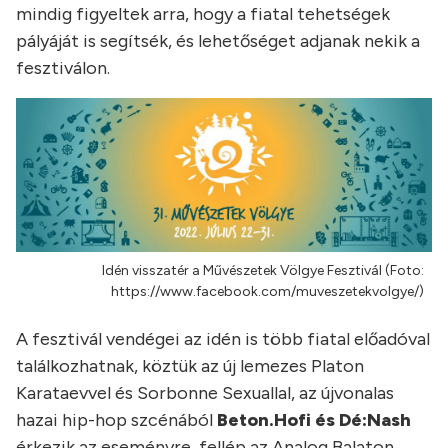
mindig figyeltek arra, hogy a fiatal tehetségek
pályáját is segítsék, és lehetőséget adjanak nekik a
fesztiválon.
Idén visszatér a Művészetek Völgye Fesztivál (Foto:
https://www.facebook.com/muveszetekvolgye/)
A fesztivál vendégei az idén is több fiatal előadóval
találkozhatnak, köztük az új lemezes Platon
Karataevvel és Sorbonne Sexuallal, az újvonalas
hazai hip-hop szcénából
Beton.Hofi és Dé:Nash
érkezik az eseményre, fellép az Analog Balaton,