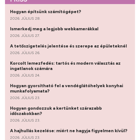
Hogyan építsünk számítógépet?
2026. JÚLIUS 28.
Ismerkedj meg a legjobb webkamerákkal
2026. JÚLIUS 27.
A tetőszigetelés jelentése és szerepe az épületeknél
2026. JÚLIUS 26.
Korcolt lemezfedés: tartós és modern választás az
ingatlanok számára
2026. JÚLIUS 24.
Hogyan gyorsítható fel a vendéglátóhelyek konyhai
munkafolyamata?
2026. JÚLIUS 23.
Hogyan gondozzuk a kertünket szárazabb
időszakokban?
2026. JÚLIUS 23.
A hajhullás kezelése: miért ne hagyja figyelmen kívül?
2026. JÚLIUS 23.