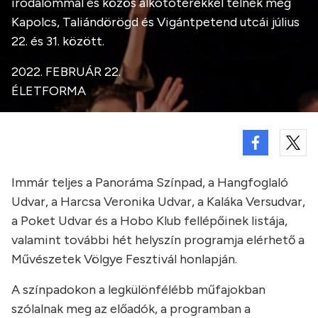
irodalommal és közös alkotóterekkel telnek meg
Kapolcs, Taliándörögd és Vigántpetend utcái július
22. és 31. között.
2022. FEBRUÁR 22.
ÉLETFORMA
Immár teljes a Panoráma Színpad, a Hangfoglaló
Udvar, a Harcsa Veronika Udvar, a Kaláka Versudvar,
a Poket Udvar és a Hobo Klub fellépőinek listája,
valamint további hét helyszín programja elérhető a
Művészetek Völgye Fesztivál honlapján.
A színpadokon a legkülönfélébb műfajokban
szólalnak meg az előadók, a programban a