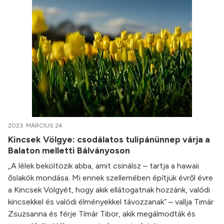
2023. MÁRCIUS 24.
Kincsek Völgye: csodálatos tulipánünnep várja a
Balaton melletti Bálványoson
„A lélek beköltözik abba, amit csinálsz – tartja a hawaii
őslakók mondása. Mi ennek szellemében építjük évről évre
a Kincsek Völgyét, hogy akik ellátogatnak hozzánk, valódi
kincsekkel és valódi élményekkel távozzanak” – vallja Timár
Zsuzsanna és férje Tímár Tibor, akik megálmodták és