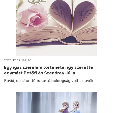
2023. FEBRUÁR 20.
Egy igaz szerelem története: így szerette
egymást Petőfi és Szendrey Júlia
Rövid, de síron túl is tartó boldogság volt az övék.