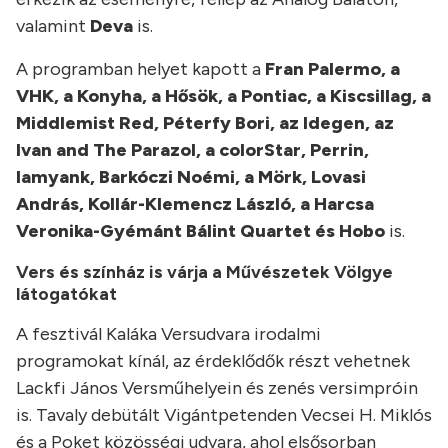
valamint
Deva
is.
A programban helyet kapott a
Fran Palermo, a
VHK, a Konyha, a Hősök, a Pontiac, a Kiscsillag, a
Middlemist Red, Péterfy Bori, az Idegen, az
Ivan and The Parazol, a colorStar, Perrin,
Iamyank, Barkóczi Noémi, a Mörk, Lovasi
András, Kollár-Klemencz László, a Harcsa
Veronika-Gyémánt Bálint Quartet és Hobo
is.
Vers és színház is várja a Művészetek Völgye
látogatókat
A fesztivál Kaláka Versudvara irodalmi
programokat kínál, az érdeklődők részt vehetnek
Lackfi János Versműhelyein és zenés versimpróin
is. Tavaly debütált Vigántpetenden Vecsei H. Miklós
és a Poket közösségi udvara, ahol elsősorban