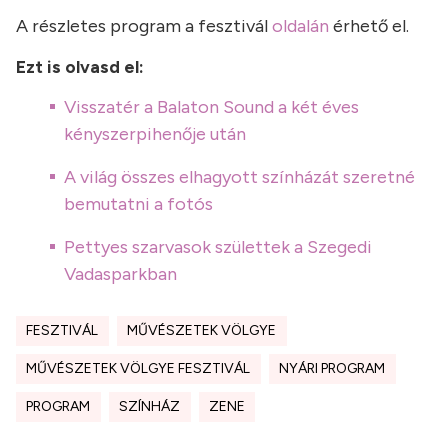
A részletes program a fesztivál
oldalán
érhető el.
Ezt is olvasd el:
Visszatér a Balaton Sound a két éves
kényszerpihenője után
A világ összes elhagyott színházát szeretné
bemutatni a fotós
Pettyes szarvasok születtek a Szegedi
Vadasparkban
FESZTIVÁL
MŰVÉSZETEK VÖLGYE
MŰVÉSZETEK VÖLGYE FESZTIVÁL
NYÁRI PROGRAM
PROGRAM
SZÍNHÁZ
ZENE