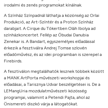
irodalmi és zenés programokat kínálnak.
A Színház Színpadnál láthatja a közönség az Orlai
Produkció, az Art-Színtér és a Proton Színház
darabjait. A Cirque du Tókertben Oláh Ibolya ad
színházkoncertet. Fellép az Óbudai Danubia
Zenekar is. A Bandart, egyszemélyes előadással
érkezik a fesztiválra Andrej Tomse szlovén
előadóművész, és az idei programban is szerepel a
Firebirds.
A fesztiválon megtalálhatók lesznek többek között
a MANK ArtPorta művészeti workshopjai és
előadásai, a Tarisznya Udvar beszélgetései is. De a
LEMangUria mozdulatművészeti közösség
programjai, valamint a Petendi Pajta, ahol az
Önismereti diszkó várja a látogatókat.