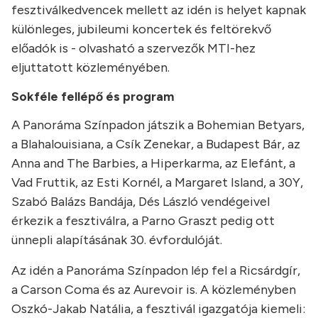
fesztiválkedvencek mellett az idén is helyet kapnak
különleges, jubileumi koncertek és feltörekvő
előadók is - olvasható a szervezők MTI-hez
eljuttatott közleményében.
Sokféle fellépő és program
A Panoráma Színpadon játszik a Bohemian Betyars,
a Blahalouisiana, a Csík Zenekar, a Budapest Bár, az
Anna and The Barbies, a Hiperkarma, az Elefánt, a
Vad Fruttik, az Esti Kornél, a Margaret Island, a 30Y,
Szabó Balázs Bandája, Dés László vendégeivel
érkezik a fesztiválra, a Parno Graszt pedig ott
ünnepli alapításának 30. évfordulóját.
Az idén a Panoráma Színpadon lép fel a Ricsárdgír,
a Carson Coma és az Aurevoir is. A közleményben
Oszkó-Jakab Natália, a fesztivál igazgatója kiemeli: