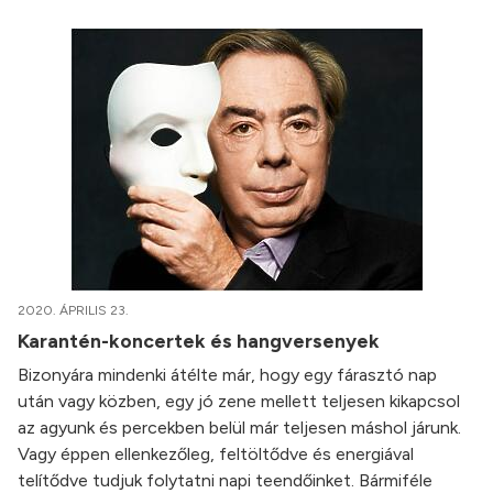
2020. ÁPRILIS 23.
Karantén-koncertek és hangversenyek
Bizonyára mindenki átélte már, hogy egy fárasztó nap
után vagy közben, egy jó zene mellett teljesen kikapcsol
az agyunk és percekben belül már teljesen máshol járunk.
Vagy éppen ellenkezőleg, feltöltődve és energiával
telítődve tudjuk folytatni napi teendőinket. Bármiféle