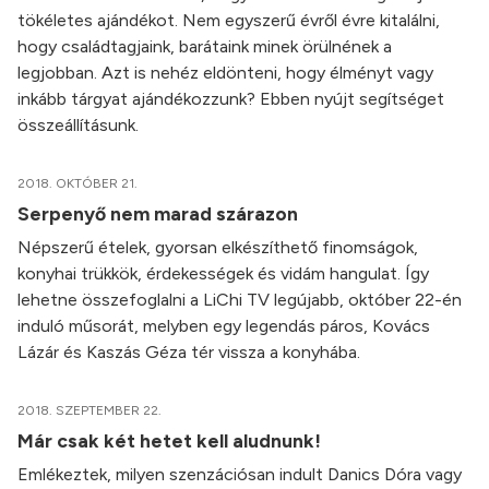
tökéletes ajándékot. Nem egyszerű évről évre kitalálni,
hogy családtagjaink, barátaink minek örülnének a
legjobban. Azt is nehéz eldönteni, hogy élményt vagy
inkább tárgyat ajándékozzunk? Ebben nyújt segítséget
összeállításunk.
2018. OKTÓBER 21.
Serpenyő nem marad szárazon
Népszerű ételek, gyorsan elkészíthető finomságok,
konyhai trükkök, érdekességek és vidám hangulat. Így
lehetne összefoglalni a LiChi TV legújabb, október 22-én
induló műsorát, melyben egy legendás páros, Kovács
Lázár és Kaszás Géza tér vissza a konyhába.
2018. SZEPTEMBER 22.
Már csak két hetet kell aludnunk!
Emlékeztek, milyen szenzációsan indult Danics Dóra vagy