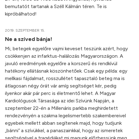
bemutatót tartanak a Széll Kálmán téren. Te is
kipróbálhatod!
2019. SZEPTEMBER 15.
Ne a szíved bánja!
Mi, betegek egyelőre vajmi keveset teszünk azért, hogy
csökkenjen az infarktus-halálozás Magyarországon. A
javuló eredmények egyelőre a korszerű és rendkívül
hatékony ellátásnak köszönhetőek. Csak egy példa: egy
mellkasi fájdalmat, rosszullétet tapasztaló beteg ma is
átlagosan négy órát vár amíg segítséget kér, pedig
ilyenkor akár pár perc is életmentő lehet. A Magyar
Kardiológusok Társasága az idei Szívünk Napján, a
szeptember 22-én a Millenáris parkba meghirdetett
rendezvényén a szakma legelismertebb szakembereivel
egyebek mellett abban segítenek majd, hogy tudjunk
„bánni” a szívükkel, a panaszainkkal, hogy az ismeretek
segítségével a tragédiákat mi magunk előzhessünk meg.