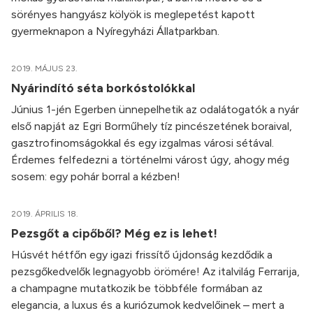
sörényes hangyász kölyök is meglepetést kapott
gyermeknapon a Nyíregyházi Állatparkban.
2019. MÁJUS 23.
Nyárindító séta borkóstolókkal
Június 1-jén Egerben ünnepelhetik az odalátogatók a nyár
első napját az Egri Borműhely tíz pincészetének boraival,
gasztrofinomságokkal és egy izgalmas városi sétával.
Érdemes felfedezni a történelmi várost úgy, ahogy még
sosem: egy pohár borral a kézben!
2019. ÁPRILIS 18.
Pezsgőt a cipőből? Még ez is lehet!
Húsvét hétfőn egy igazi frissítő újdonság kezdődik a
pezsgőkedvelők legnagyobb örömére! Az italvilág Ferrarija,
a champagne mutatkozik be többféle formában az
elegancia, a luxus és a kuriózumok kedvelőinek – mert a