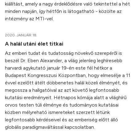
kiállítást, amely a nagy érdeklődésre való tekintettel a hét
minden napján, így hétfőn is látogatható - közölte az
intézmény az MTI-vel.
2020. JANUÁR 18.
A halál utáni élet titkai
Az emberi tudat és tudatosság növekvő szerepéről is
beszél Dr. Eben Alexander, a világ jelenleg leghíresebb
harvardi agykutató január 19-én este fél hétkor a
Budapest Kongresszusi Központban, hogy elmesélje a 11
évvel ezelőtt átélt döbbenetes halál közeli élményét, és
megossza a hallgatóival az azt követő legfontosabb
kutatási eredményeit. Hétnapos kómája alatt a világhírű
orvos testen túli élménye és tudományos kutatásai
közben mélyreható ismereteket szerzett létünk
legfontosabb kérdéseivel és az emberiség előtt álló
globális paradigmaváltással kapcsolatban.