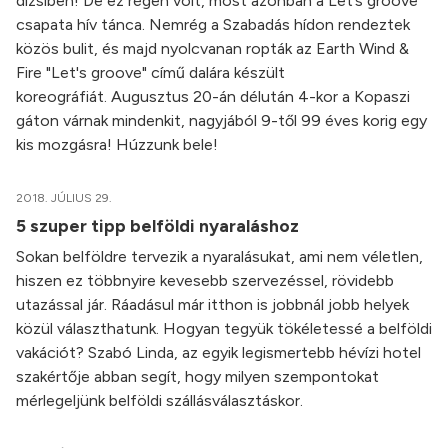
dizsiben! De ez régen volt, most azonban a Let’s groove
csapata hív tánca. Nemrég a Szabadás hídon rendeztek
közös bulit, és majd nyolcvanan ropták az Earth Wind &
Fire "Let's groove" című dalára készült
koreográfiát. Augusztus 20-án délután 4-kor a Kopaszi
gáton várnak mindenkit, nagyjából 9-től 99 éves korig egy
kis mozgásra! Húzzunk bele!
2018. JÚLIUS 29.
5 szuper tipp belföldi nyaraláshoz
Sokan belföldre tervezik a nyaralásukat, ami nem véletlen,
hiszen ez többnyire kevesebb szervezéssel, rövidebb
utazással jár. Ráadásul már itthon is jobbnál jobb helyek
közül választhatunk. Hogyan tegyük tökéletessé a belföldi
vakációt? Szabó Linda, az egyik legismertebb hévízi hotel
szakértője abban segít, hogy milyen szempontokat
mérlegeljünk belföldi szállásválasztáskor.