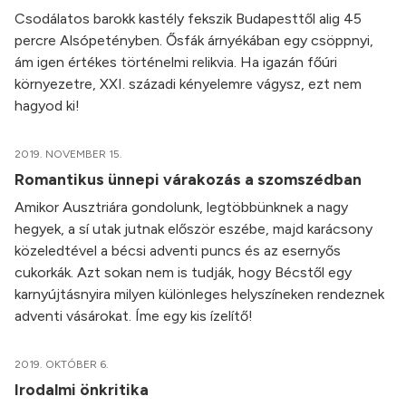
Csodálatos barokk kastély fekszik Budapesttől alig 45
percre Alsópetényben. Ősfák árnyékában egy csöppnyi,
ám igen értékes történelmi relikvia. Ha igazán főúri
környezetre, XXI. századi kényelemre vágysz, ezt nem
hagyod ki!
2019. NOVEMBER 15.
Romantikus ünnepi várakozás a szomszédban
Amikor Ausztriára gondolunk, legtöbbünknek a nagy
hegyek, a sí utak jutnak először eszébe, majd karácsony
közeledtével a bécsi adventi puncs és az esernyős
cukorkák. Azt sokan nem is tudják, hogy Bécstől egy
karnyújtásnyira milyen különleges helyszíneken rendeznek
adventi vásárokat. Íme egy kis ízelítő!
2019. OKTÓBER 6.
Irodalmi önkritika