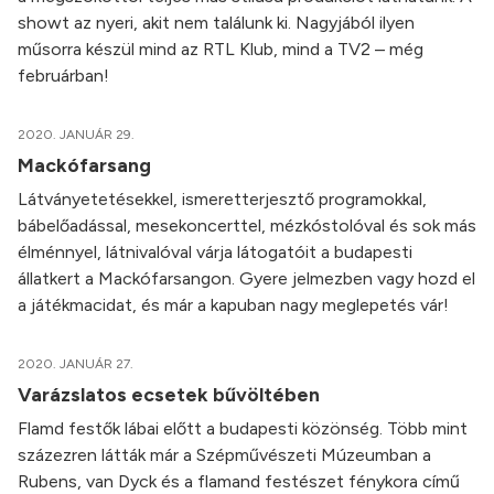
showt az nyeri, akit nem találunk ki. Nagyjából ilyen
műsorra készül mind az RTL Klub, mind a TV2 – még
februárban!
2020. JANUÁR 29.
Mackófarsang
Látványetetésekkel, ismeretterjesztő programokkal,
bábelőadással, mesekoncerttel, mézkóstolóval és sok más
élménnyel, látnivalóval várja látogatóit a budapesti
állatkert a Mackófarsangon. Gyere jelmezben vagy hozd el
a játékmacidat, és már a kapuban nagy meglepetés vár!
2020. JANUÁR 27.
Varázslatos ecsetek bűvöltében
Flamd festők lábai előtt a budapesti közönség. Több mint
százezren látták már a Szépművészeti Múzeumban a
Rubens, van Dyck és a flamand festészet fénykora című