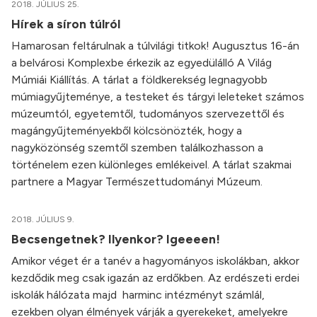
2018. JÚLIUS 25.
Hírek a síron túlról
Hamarosan feltárulnak a túlvilági titkok! Augusztus 16-án
a belvárosi Komplexbe érkezik az egyedülálló A Világ
Múmiái Kiállítás. A tárlat a földkerekség legnagyobb
múmiagyűjteménye, a testeket és tárgyi leleteket számos
múzeumtól, egyetemtől, tudományos szervezettől és
magángyűjteményekből kölcsönözték, hogy a
nagyközönség szemtől szemben találkozhasson a
történelem ezen különleges emlékeivel. A tárlat szakmai
partnere a Magyar Természettudományi Múzeum.
2018. JÚLIUS 9.
Becsengetnek? Ilyenkor? Igeeeen!
Amikor véget ér a tanév a hagyományos iskolákban, akkor
kezdődik meg csak igazán az erdőkben. Az erdészeti erdei
iskolák hálózata majd harminc intézményt számlál,
ezekben olyan élmények várják a gyerekeket, amelyekre