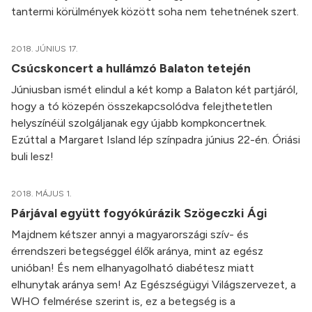
tantermi körülmények között soha nem tehetnének szert.
2018. JÚNIUS 17.
Csúcskoncert a hullámzó Balaton tetején
Júniusban ismét elindul a két komp a Balaton két partjáról,
hogy a tó közepén összekapcsolódva felejthetetlen
helyszínéül szolgáljanak egy újabb kompkoncertnek.
Ezúttal a Margaret Island lép színpadra június 22-én. Óriási
buli lesz!
2018. MÁJUS 1.
Párjával együtt fogyókúrázik Szögeczki Ági
Majdnem kétszer annyi a magyarországi szív- és
érrendszeri betegséggel élők aránya, mint az egész
unióban! És nem elhanyagolható diabétesz miatt
elhunytak aránya sem! Az Egészségügyi Világszervezet, a
WHO felmérése szerint is, ez a betegség is a