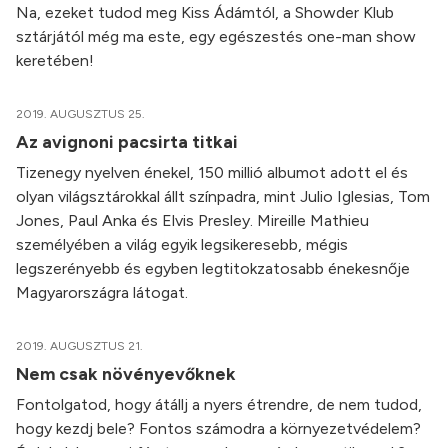
Na, ezeket tudod meg Kiss Ádámtól, a Showder Klub
sztárjától még ma este, egy egészestés one-man show
keretében!
2019. AUGUSZTUS 25.
Az avignoni pacsirta titkai
Tizenegy nyelven énekel, 150 millió albumot adott el és
olyan világsztárokkal állt színpadra, mint Julio Iglesias, Tom
Jones, Paul Anka és Elvis Presley. Mireille Mathieu
személyében a világ egyik legsikeresebb, mégis
legszerényebb és egyben legtitokzatosabb énekesnője
Magyarországra látogat.
2019. AUGUSZTUS 21.
Nem csak növényevőknek
Fontolgatod, hogy átállj a nyers étrendre, de nem tudod,
hogy kezdj bele? Fontos számodra a környezetvédelem?