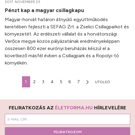
2017. NOVEMBER 23.
Pénzt kap a magyar csillagkapu
Magyar-horvát határon átnyúló együttműködés
keretében fejleszti a SEFAG Zrt. a Zselici Csillagparkot és
környezetét. Az erdészeti vállalat és a horvátországi
Verőce megye közös pályázatának eredményeképpen
összesen 800 ezer eurónyi beruházás készül el a
következő másfél évben a Csillagpark és a Ropolyi-tó
környékén.
1
2
3
4
5
6
7
UTOLSÓ
FELIRATKOZÁS AZ
ÉLETFORMA.HU
HÍRLEVELÉRE
FELIRATKOZOM