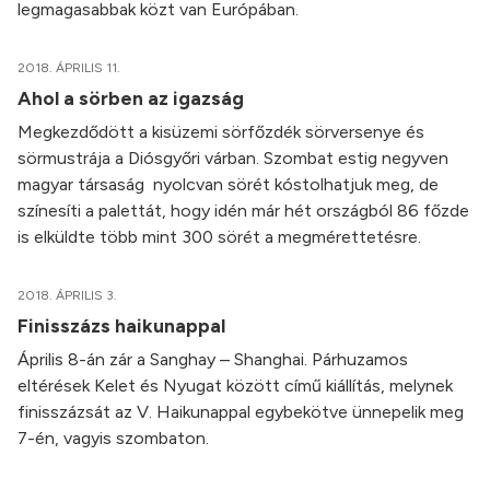
legmagasabbak közt van Európában.
2018. ÁPRILIS 11.
Ahol a sörben az igazság
Megkezdődött a kisüzemi sörfőzdék sörversenye és
sörmustrája a Diósgyőri várban. Szombat estig negyven
magyar társaság nyolcvan sörét kóstolhatjuk meg, de
színesíti a palettát, hogy idén már hét országból 86 főzde
is elküldte több mint 300 sörét a megmérettetésre.
2018. ÁPRILIS 3.
Finisszázs haikunappal
Április 8-án zár a Sanghay – Shanghai. Párhuzamos
eltérések Kelet és Nyugat között című kiállítás, melynek
finisszázsát az V. Haikunappal egybekötve ünnepelik meg
7-én, vagyis szombaton.