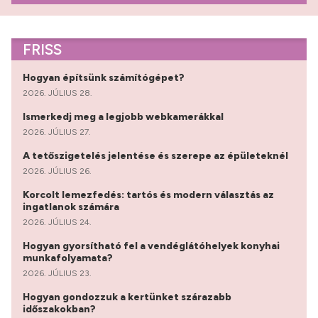
FRISS
Hogyan építsünk számítógépet?
2026. JÚLIUS 28.
Ismerkedj meg a legjobb webkamerákkal
2026. JÚLIUS 27.
A tetőszigetelés jelentése és szerepe az épületeknél
2026. JÚLIUS 26.
Korcolt lemezfedés: tartós és modern választás az
ingatlanok számára
2026. JÚLIUS 24.
Hogyan gyorsítható fel a vendéglátóhelyek konyhai
munkafolyamata?
2026. JÚLIUS 23.
Hogyan gondozzuk a kertünket szárazabb
időszakokban?