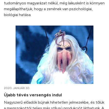
tudományos magyarázat nélkül, még laikusként is könnyen
megállapíthatjuk, hogy a zenének van pszichológiai,
biológiai hatása.
2020. JANUÁR 30.
Újabb tévés versengés indul
Nagyszerű előadók bújnak hihetetlen jelmezekbe, és tőlük
a megszokottól teljes más stílusú produkciót láthatunk. A