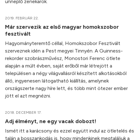
ünneplő zenekarok.
2019. FEBRUÁR 22.
Már szervezik az első magyar homokszobor
fesztivált
Hagyományteremtő céllal, Homokszobor Fesztivált
szerveznek idén a Pest megyei Tinnyén. A Guinness-
rekorder szobrászművész, Monostori Ferenc ötlete
alapján a múlt évben, saját erőből már létrejött a
településen a négy világvallásról készített alkotásokból
álló, ingyenesen látogatható kiállítás, amelynek
országszerte nagy híre lett, és több mint ötezer ember
jött el azt megnézni.
2018. DECEMBER 17.
Adj élményt, ne egy vacak dobozt!
Ismét itt a karácsony és ezzel együtt indul az ötletelés és
talán a bosszankodás is, hogy mindenkinek megtaláljuk a