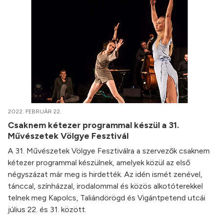
2022. FEBRUÁR 22.
Csaknem kétezer programmal készül a 31.
Művészetek Völgye Fesztivál
A 31. Művészetek Völgye Fesztiválra a szervezők csaknem
kétezer programmal készülnek, amelyek közül az első
négyszázat már meg is hirdették. Az idén ismét zenével,
tánccal, színházzal, irodalommal és közös alkotóterekkel
telnek meg Kapolcs, Taliándörögd és Vigántpetend utcái
július 22. és 31. között.