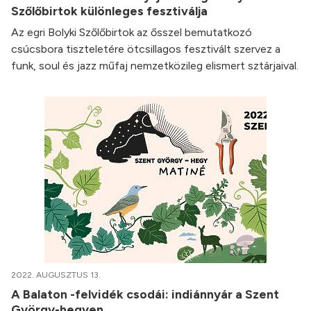
Szőlőbirtok különleges fesztiválja
Az egri Bolyki Szőlőbirtok az ősszel bemutatkozó
csúcsbora tiszteletére ötcsillagos fesztivált szervez a
funk, soul és jazz műfaj nemzetközileg elismert sztárjaival.
2022. AUGUSZTUS 13.
A Balaton -felvidék csodái: indiánnyár a Szent
György-hegyen