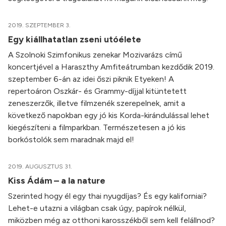
2019. SZEPTEMBER 3.
Egy kiállhatatlan zseni utóélete
A Szolnoki Szimfonikus zenekar Mozivarázs című
koncertjével a Haraszthy Amfiteátrumban kezdődik 2019.
szeptember 6-án az idei őszi piknik Etyeken! A
repertoáron Oszkár- és Grammy-díjjal kitüntetett
zeneszerzők, illetve filmzenék szerepelnek, amit a
következő napokban egy jó kis Korda-kirándulással lehet
kiegészíteni a filmparkban. Természetesen a jó kis
borkóstolók sem maradnak majd el!
2019. AUGUSZTUS 31.
Kiss Ádám – a la nature
Szerinted hogy él egy thai nyugdíjas? És egy kaliforniai?
Lehet-e utazni a világban csak úgy, papírok nélkül,
miközben még az otthoni karosszékből sem kell felállnod?