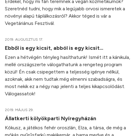
Érdekel, hogy mi fán teremnek a vegán kozmetikumok?
Szeretnéd tudni, hogy mik a legújabb orvosi ismeretek a
növényi alapú táplálkozásról? Akkor téged is vár a
Vegetáriánus Fesztivál.
2019. AUGUSZTUS 17.
Ebből is egy kicsit, abból is egy kicsit…
Ezen a hétvégén tényleg hasíthatunk! Ismét itt a kánikula,
mellé országszerte válogathatunk a rengeteg program
közül! Én csak csipegettem a teljesség igénye nélkül,
azoknak, akik nem tudtak még elmenni szabadságra, és
most nekik ez a négy nap jelenti a teljes kikapcsolódást.
Válogassatok!
2019. MÁJUS 29.
Állatkerti kölyökparti Nyíregyházán
Kókusz, a játékos fehér oroszlán, Elza, a társa, de még a
mókás gyűrűsfarkú makiikerpár, a barna medve és a