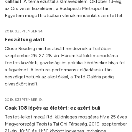
kiállítást. A téma ezúttal a klímavédelem. Október 13-éig,
az Örs vezér közelében, a Budapesti Metropolitan
Egyetem mögötti utcában várnak mindenkit szeretettel.
2019. SZEPTEMBER 24.
Feszültség alatt
Close Reading minifesztivált rendeznek a Trafóban
szeptember 26-27-28-án. Három külföldi monodráma
fontos közéleti, gazdasági és politikai kérdésekre hívja fel
a figyelmet. A lecture-performansz előadások után
beszélgethetünk az alkotókkal, a Trafó Galéria pedig
olvasókört indít.
2019. SZEPTEMBER 19.
Csak 108 lépés az életért: ez azért buli
Testet-lelket megújító, különleges mozgásra hív a 25 éves
Magyarországi Taoista Tai Chi Társaság. 2019. szeptember
21-én, 10:30 és 11:30 között ingyenes, nyilvános