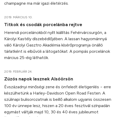
champagne ma már igazi életérzés.
2019. MÁRCIUS 10.
Titkok és csodák porcelánba rejtve
Herendi porcelánokból nyílt kiállítás Fehérvárcsurgón, a
Károlyi Kastély díszebédlőjében. A lassan hagyománnyá
váló Károlyi Gasztro Akadémia kísérőprogramja önálló
tárlatként is elbűvöli a látogatókat. A pompás porcelánok
március 25-éig láthatók.
2019. FEBRUÁR 24.
Zúzós napok lesznek Alsóörsön
Évszázadnyi minőségi zene és önfeledt életigenlés − erre
készülhetünk a Harley-Davidson Open Road Festen. A
szülinapi bulisorozatnak is beillő alkalom ugyanis összesen
100 év ünnepe lesz, hiszen a 20 éves fesztivál színpadán
egymást váltják majd 10, 30 és 40 éves jubileumot