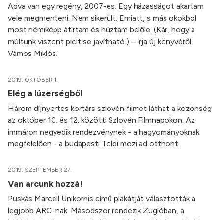
Adva van egy regény, 2007-es. Egy házasságot akartam
vele megmenteni. Nem sikerült. Emiatt, s más okokból
most némiképp átírtam és húztam belőle. (Kár, hogy a
múltunk viszont picit se javítható.) – írja új könyvéről
Vámos Miklós.
2019. OKTÓBER 1.
Elég a lúzerségből
Három díjnyertes kortárs szlovén filmet láthat a közönség
az október 10. és 12. közötti Szlovén Filmnapokon. Az
immáron negyedik rendezvénynek - a hagyományoknak
megfelelően - a budapesti Toldi mozi ad otthont.
2019. SZEPTEMBER 27.
Van arcunk hozzá!
Puskás Marcell Unikornis című plakátját választották a
legjobb ARC-nak. Másodszor rendezik Zuglóban, a