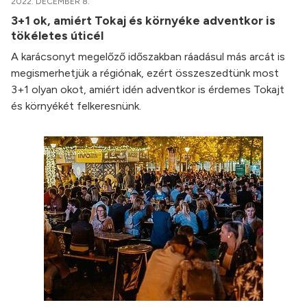
2022. DECEMBER 8.
3+1 ok, amiért Tokaj és környéke adventkor is
tökéletes úticél
A karácsonyt megelőző időszakban ráadásul más arcát is
megismerhetjük a régiónak, ezért összeszedtünk most
3+1 olyan okot, amiért idén adventkor is érdemes Tokajt
és környékét felkeresnünk.