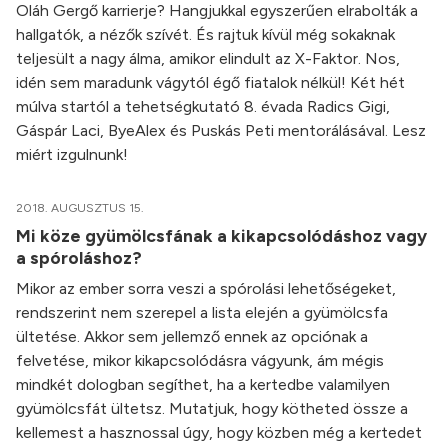
Oláh Gergő karrierje? Hangjukkal egyszerűen elrabolták a
hallgatók, a nézők szívét. És rajtuk kívül még sokaknak
teljesült a nagy álma, amikor elindult az X-Faktor. Nos,
idén sem maradunk vágytól égő fiatalok nélkül! Két hét
múlva startól a tehetségkutató 8. évada Radics Gigi,
Gáspár Laci, ByeAlex és Puskás Peti mentorálásával. Lesz
miért izgulnunk!
2018. AUGUSZTUS 15.
Mi köze gyümölcsfának a kikapcsolódáshoz vagy
a spóroláshoz?
Mikor az ember sorra veszi a spórolási lehetőségeket,
rendszerint nem szerepel a lista elején a gyümölcsfa
ültetése. Akkor sem jellemző ennek az opciónak a
felvetése, mikor kikapcsolódásra vágyunk, ám mégis
mindkét dologban segíthet, ha a kertedbe valamilyen
gyümölcsfát ültetsz. Mutatjuk, hogy kötheted össze a
kellemest a hasznossal úgy, hogy közben még a kertedet