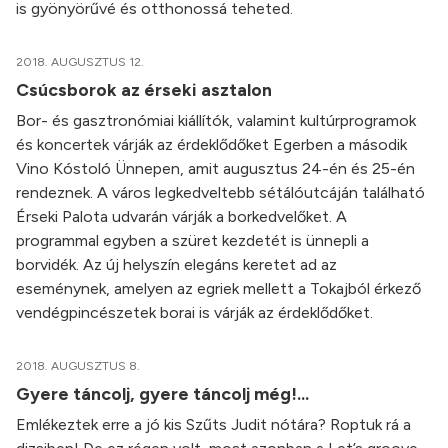
is gyönyörűvé és otthonossá teheted.
2018. AUGUSZTUS 12.
Csúcsborok az érseki asztalon
Bor- és gasztronómiai kiállítók, valamint kultúrprogramok
és koncertek várják az érdeklődőket Egerben a második
Vino Kóstoló Ünnepen, amit augusztus 24-én és 25-én
rendeznek. A város legkedveltebb sétálóutcáján található
Érseki Palota udvarán várják a borkedvelőket. A
programmal egyben a szüret kezdetét is ünnepli a
borvidék. Az új helyszín elegáns keretet ad az
eseménynek, amelyen az egriek mellett a Tokajból érkező
vendégpincészetek borai is várják az érdeklődőket.
2018. AUGUSZTUS 8.
Gyere táncolj, gyere táncolj még!...
Emlékeztek erre a jó kis Szűts Judit nótára? Roptuk rá a