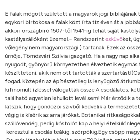
E falak mögött született a magyarok jogi bibliájának t
egykori birtokosa e falak közt írta tíz éven át a jobbá
akkori országbíró 1507-től 1541-ig tehát saját kastély
kastélyszállóként üzemel.
− Rendszerint
esküvő
ket, ú
vőlegény nem magyarországi ) tartanak. Ezek az összej
úrnője, Tömösvári Szilvia igazgató. Ha a nagy nap alkal
nyugodt, gyönyörű környezetben élvezhetik egymás tá
készítteteni, akik nem ott tartották a szertartást!)
Cs
fogad. Közepén az építészetileg is lenyűgöző átriumb
kifinomult ízléssel válogatták össze.
A csodálatos, ké
található egyetlen lehullott levél sem! Már érződik a t
látszik, hogy gondozói szívből kedvelik a természetet
végig is kísérik az arra járókat. Botanikai ritkaságokk
szállóvendég, pedig kóstolót kap a helyi ételkülönleg
keresztül a csodás teákig, szörpökig.
Egy csöpp magya