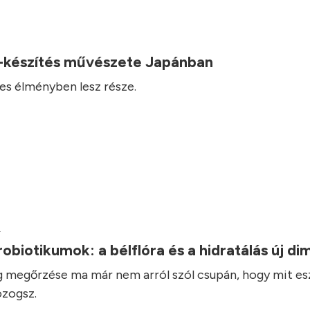
-készítés művészete Japánban
es élményben lesz része.
.
robiotikumok: a bélflóra és a hidratálás új d
 megőrzése ma már nem arról szól csupán, hogy mit es
zogsz.