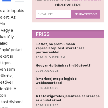
HÍRLEVELÉRE
s a település
FELIRATKOZOM
eleit. Az
 Ma
 vagy a
FRISS
kastély
alád,
5 ötlet, ha prémiumabb
kapcsolatépítést szeretnél a
fényképeket
partnereiddel
eket is
2026. AUGUSZTUS 6.
t igen
Hogyan építsünk számítógépet?
rben sem
2026. JÚLIUS 28.
tükröz,
Ismerkedj meg a legjobb
zetővel
webkamerákkal
denütt. A
2026. JÚLIUS 27.
akon
A tetőszigetelés jelentése és szerepe
az épületeknél
kastélyban!
2026. JÚLIUS 26.