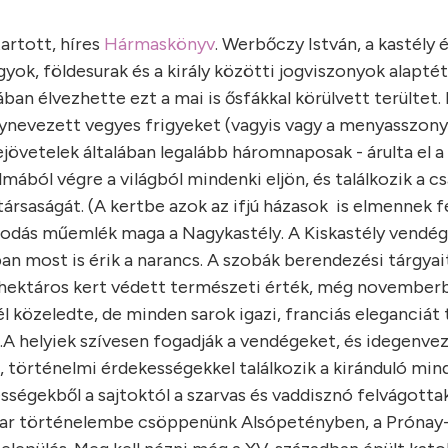
artott, híres
Hármaskönyv
. Werbőczy István, a kastély é
gyok, földesurak és a király közötti jogviszonyok alaptét
ában élvezhette ezt a mai is ősfákkal körülvett terültet.
gynevezett vegyes frigyeket (vagyis vagy a menyasszony
övetelek általában legalább háromnaposak - árulta el a 
mából végre a világból mindenki eljön, és találkozik a cs
rsaságát. (A kertbe azok az ifjú házasok is elmennek 
odás műemlék maga a Nagykastély. A Kiskastély vendég
an most is érik a narancs. A szobák berendezési tárgyai
thektáros kert védett természeti érték, még novembe
él közeledte, de minden sarok igazi, franciás eleganciát 
.
A helyiek szívesen fogadják a vendégeket, és idegenve
al, történelmi érdekességekkel találkozik a kiránduló min
ességekből a sajtoktól a szarvas és vaddisznó felvágott
r történelembe csöppenünk Alsópetényben, a Prónay-