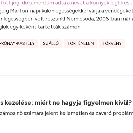
rtott jogi dokumentum adta a nevét a környék leghíres
éig Márton-napi különlegességekkel várja a vendégeket
lönlegességben volt részünk! Nem csoda, 2008-ban már 
glők egyikeként tartották számon.
PRÓNAY-KASTÉLY
SZÁLLÓ
TÖRTÉNELEM
TÖRVÉNY
.
ás kezelése: miért ne hagyja figyelmen kívül
 számos nő számára jelent kellemetlen és zavaró problém