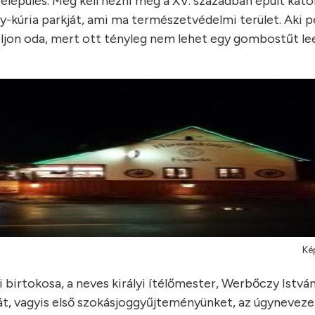
település. Meg kell nézni még a XV. században épült kato
-kúria parkját, ami ma természetvédelmi terület. Aki p
óljon oda, mert ott tényleg nem lehet egy gombostűt le
Ké
 birtokosa, a neves királyi ítélőmester, Werbőczy Istvá
át, vagyis első szokásjoggyűjteményünket, az úgyneveze