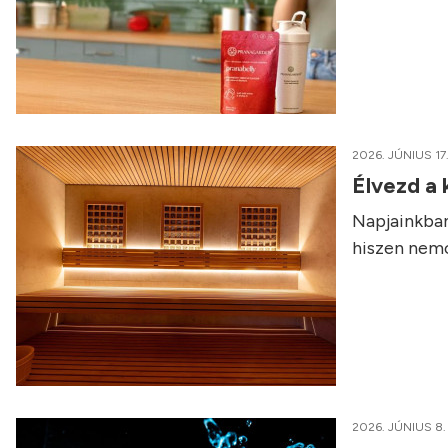
2026. JÚNIUS 17
Élvezd a
Napjainkban
hiszen nemcs
2026. JÚNIUS 8.