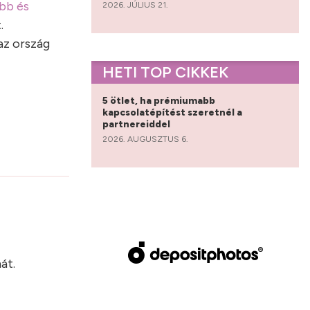
ebb és
2026. JÚLIUS 21.
.
az ország
HETI TOP CIKKEK
5 ötlet, ha prémiumabb
kapcsolatépítést szeretnél a
partnereiddel
2026. AUGUSZTUS 6.
?
át.