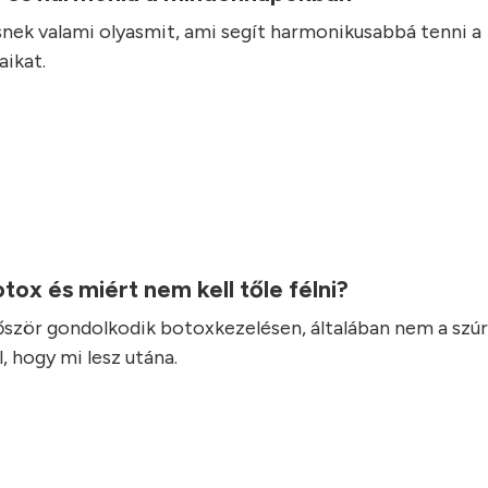
nek valami olyasmit, ami segít harmonikusabbá tenni a
ikat.
otox és miért nem kell tőle félni?
lőször gondolkodik botoxkezelésen, általában nem a szúr
, hogy mi lesz utána.