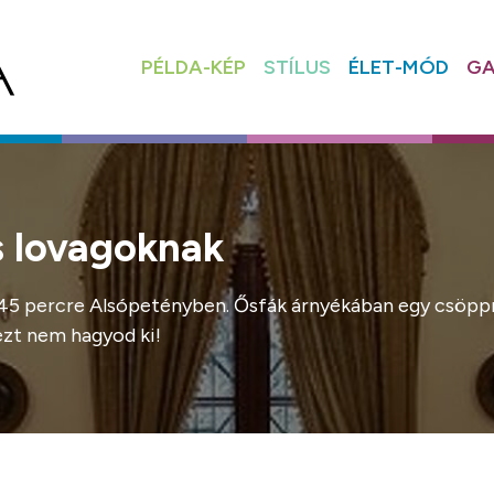
PÉLDA-KÉP
STÍLUS
ÉLET-MÓD
GA
s lovagoknak
 45 percre Alsópetényben. Ősfák árnyékában egy csöppny
ezt nem hagyod ki!