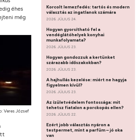
likus
Korcolt lemezfedés: tartós és modern
edig éhes
választás az ingatlanok számára
ejteni még
2026. JÚLIUS 24.
Hogyan gyorsítható fel a
vendéglátóhelyek konyhai
munkafolyamata?
2026. JÚLIUS 23.
Hogyan gondozzuk a kertünket
szárazabb időszakokban?
2026. JÚLIUS 23.
A hajhullás kezelése: miért ne hagyja
figyelmen kívül?
2026. JÚLIUS 23.
Az ízületvédelem fontossága: mit
tehetsz fiatalon a porckopás ellen?
p: Veres József
2026. JÚLIUS 22.
Ezért jobb választás nyáron a
n
testpermet, mint a parfüm – jó oka
tt
van