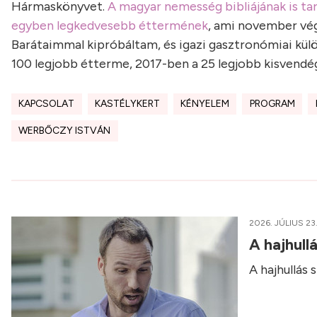
Hármaskönyvet.
A magyar nemesség bibliájának is ta
egyben legkedvesebb éttermének
, ami november vég
Barátaimmal kipróbáltam, és igazi gasztronómiai kü
100 legjobb étterme, 2017-ben a 25 legjobb kisvendé
KAPCSOLAT
KASTÉLYKERT
KÉNYELEM
PROGRAM
WERBŐCZY ISTVÁN
2026. JÚLIUS 23
A hajhull
A hajhullás