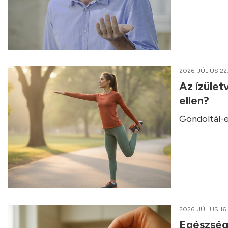
2026. JÚLIUS 22
Az ízület
ellen?
Gondoltál-e
2026. JÚLIUS 16.
Egészség