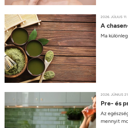
2026. JÚLIUS 11.
A chasen
Ma különleg
2026. JÚNIUS 21
Pre- és p
Az egészség
mennyit mo