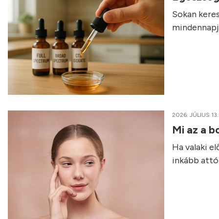
Sokan keres
mindennapja
2026. JÚLIUS 13.
Mi az a b
Ha valaki e
inkább attól