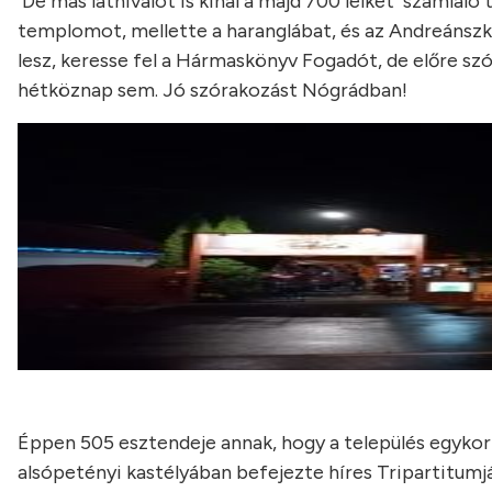
De más látnivalót is kínál a majd 700 lelket számláló 
templomot, mellette a haranglábat, és az Andreánszky
lesz, keresse fel a Hármaskönyv Fogadót, de előre sz
hétköznap sem. Jó szórakozást Nógrádban!
Éppen 505 esztendeje annak, hogy a település egykori
alsópetényi kastélyában befejezte híres Tripartitumj