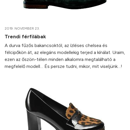
2019. NOVEMBER 23.
Trendi férfilábak
A durva fűzős bakancsoktól, az ízléses chelsea és
félcipőkön át, az elegáns modellekig terjed a kínálat. Uraim,
ezen az őszön-télen minden alkalomra megtalálható a
megfelelő modell… És persze tudni, mikor, mit viseljünk…!