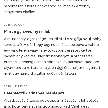
Camila egyébként több dologban is hasonlítanak:
mindketten sikeres énekesnők, és imádják a trendi,
kényelmes cipőket.
2018. JÚLIUS 4.
Mint egy svéd nyári lak
A munkahelyi egészséget és jóllétet szolgálja az új lobby-
koncepció. A cél, hogy egy irodaházba belépve a hall ne
egy váróterem vagy irányítóközpont érzetét keltse,
hanem egy kedves üdvözlő helyiségét. A világszerte
elismert Henning Larsen építészei a Skanskával karöltve
olyan teret alkottak, amelyben úgy érezhetjük magunkat,
mint egy hamisíthatatlan svéd nyári lakban.
2018. JÚNIUS 30.
Lelepleztük Cinthya mániáját!
A szabadság érzése, egy csipetnyi lázadás, a lehetőség
arra, hogy bátran vállaljuk önmagunkat! Valaha ezt