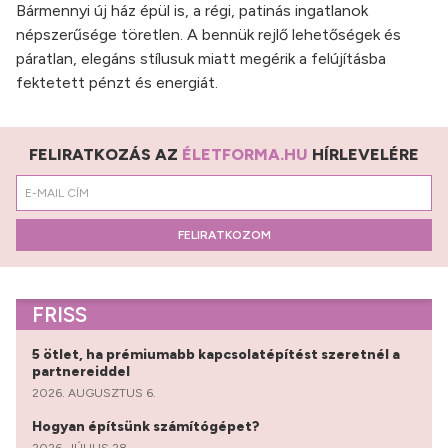
Bármennyi új ház épül is, a régi, patinás ingatlanok
népszerűsége töretlen. A bennük rejlő lehetőségek és
páratlan, elegáns stílusuk miatt megérik a felújításba
fektetett pénzt és energiát.
FELIRATKOZÁS AZ
ÉLETFORMA.HU
HÍRLEVELÉRE
FELIRATKOZOM
FRISS
5 ötlet, ha prémiumabb kapcsolatépítést szeretnél a
partnereiddel
2026. AUGUSZTUS 6.
Hogyan építsünk számítógépet?
2026. JÚLIUS 28.