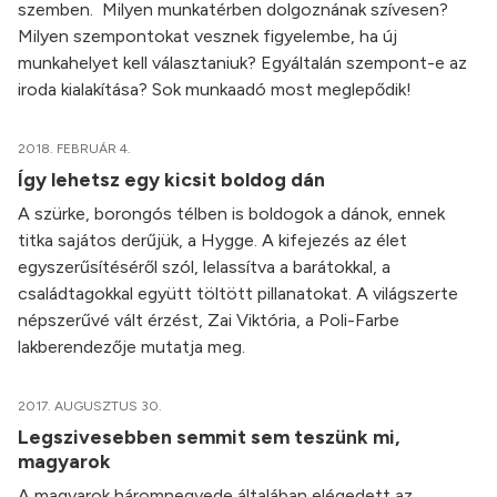
szemben. Milyen munkatérben dolgoznának szívesen?
Milyen szempontokat vesznek figyelembe, ha új
munkahelyet kell választaniuk? Egyáltalán szempont-e az
iroda kialakítása? Sok munkaadó most meglepődik!
2018. FEBRUÁR 4.
Így lehetsz egy kicsit boldog dán
A szürke, borongós télben is boldogok a dánok, ennek
titka sajátos derűjük, a Hygge. A kifejezés az élet
egyszerűsítéséről szól, lelassítva a barátokkal, a
családtagokkal együtt töltött pillanatokat. A világszerte
népszerűvé vált érzést, Zai Viktória, a Poli-Farbe
lakberendezője mutatja meg.
2017. AUGUSZTUS 30.
Legszivesebben semmit sem teszünk mi,
magyarok
A magyarok háromnegyede általában elégedett az