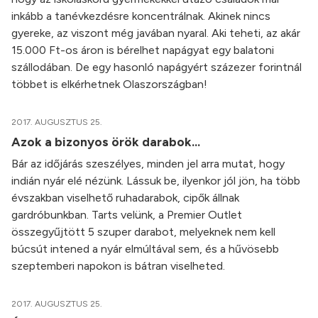
inkább a tanévkezdésre koncentrálnak. Akinek nincs
gyereke, az viszont még javában nyaral. Aki teheti, az akár
15.000 Ft-os áron is bérelhet napágyat egy balatoni
szállodában. De egy hasonló napágyért százezer forintnál
többet is elkérhetnek Olaszországban!
2017. AUGUSZTUS 25.
Azok a bizonyos örök darabok...
Bár az időjárás szeszélyes, minden jel arra mutat, hogy
indián nyár elé nézünk. Lássuk be, ilyenkor jól jön, ha több
évszakban viselhető ruhadarabok, cipők állnak
gardróbunkban. Tarts velünk, a Premier Outlet
összegyűjtött 5 szuper darabot, melyeknek nem kell
búcsút intened a nyár elmúltával sem, és a hűvösebb
szeptemberi napokon is bátran viselheted.
2017. AUGUSZTUS 25.