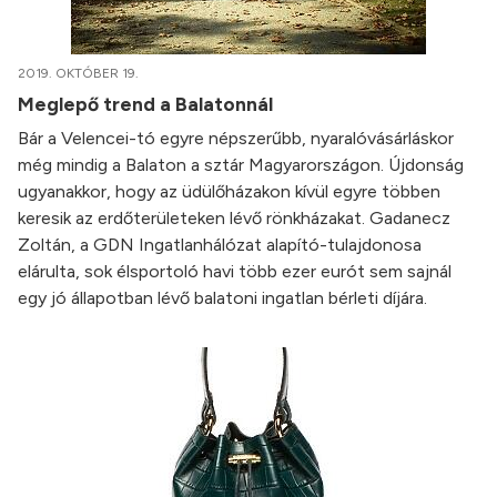
2019. OKTÓBER 19.
Meglepő trend a Balatonnál
Bár a Velencei-tó egyre népszerűbb, nyaralóvásárláskor
még mindig a Balaton a sztár Magyarországon. Újdonság
ugyanakkor, hogy az üdülőházakon kívül egyre többen
keresik az erdőterületeken lévő rönkházakat. Gadanecz
Zoltán, a GDN Ingatlanhálózat alapító-tulajdonosa
elárulta, sok élsportoló havi több ezer eurót sem sajnál
egy jó állapotban lévő balatoni ingatlan bérleti díjára.