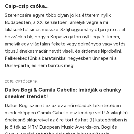
Csip-csip csóka...
Szerencsére egyre több olyan jó kis étterem nyílik
Budapesten, a XX. kerületben, amelyik végre a mi
lakásunktól sincs messze. Szájhagyomány útján jutott el
hozzánk a hír, hogy a Kopaszi gáton nyílt egy étterem,
amelyik egy világtalan fekete vagy dolmányos vagy vetési
tipusú énekesmadár nevét viseli, és érdemes kipróbálni.
Felkerekedtünk a barátainkkal négyesben ünnepelni a
Duna-parta, és nem bántuk meg!
2018. OKTÓBER 19.
Dallos Bogi & Camila Cabello: Imádják a chunky
sneaker trendet!
Dallos Bogi szerint ez az év a női előadók tekintetében
mindenképpen Camila Cabello esztendeje volt! A világhírű
énekesnő slágereivel az élre tört és hat (!) kategóriában is
jelölték az MTV European Music Awards-on. Bogi és