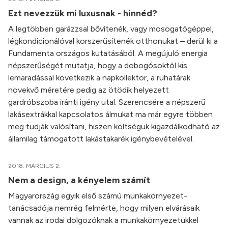
Ezt nevezzük mi luxusnak - hinnéd?
A legtöbben garázzsal bővítenék, vagy mosogatógéppel,
légkondicionálóval korszerűsítenék otthonukat – derül ki a
Fundamenta országos kutatásából. A megújuló energia
népszerűségét mutatja, hogy a dobogósoktól kis
lemaradással következik a napkollektor, a ruhatárak
növekvő méretére pedig az ötödik helyezett
gardróbszoba iránti igény utal. Szerencsére a népszerű
lakásextrákkal kapcsolatos álmukat ma már egyre többen
meg tudják valósítani, hiszen költségük kigazdálkodható az
államilag támogatott lakástakarék igénybevételével.
2018. MÁRCIUS 2.
Nem a design, a kényelem számít
Magyarország egyik első számú munkakörnyezet-
tanácsadója nemrég felmérte, hogy milyen elvárásaik
vannak az irodai dolgozóknak a munkakörnyezetükkel