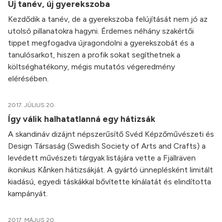
Új tanév, új gyerekszoba
Kezdődik a tanév, de a gyerekszoba felújítását nem jó az
utolsó pillanatokra hagyni. Érdemes néhány szakértői
tippet megfogadva újragondolni a gyerekszobát és a
tanulósarkot, hiszen a profik sokat segíthetnek a
költséghatékony, mégis mutatós végeredmény
elérésében.
2017. JÚLIUS 20.
Így válik halhatatlanná egy hátizsák
A skandináv dizájnt népszerűsítő Svéd Képzőművészeti és
Design Társaság (Swedish Society of Arts and Crafts) a
levédett művészeti tárgyak listájára vette a Fjällräven
ikonikus Kånken hátizsákját. A gyártó ünneplésként limitált
kiadású, egyedi táskákkal bővítette kínálatát és elindította
kampányát.
2017. MÁJUS 20.