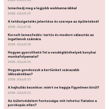
Ismerkedj meg a legjobb webkamerákkal
2026. JÚLIUS 27.
A tetőszigetelés jelentése és szerepe az épületeknél
2026. JÚLIUS 26.
Korcolt lemezfedés: tartós és modern választás az
ingatlanok számára
2026. JÚLIUS 24.
Hogyan gyorsítható fel a vendéglátóhelyek konyhai
munkafolyamata?
2026. JÚLIUS 23.
Hogyan gondozzuk a kertünket szárazabb
időszakokban?
2026. JÚLIUS 23.
A hajhullás kezelése: miért ne hagyja figyelmen kívül?
2026. JÚLIUS 23.
Az ízületvédelem fontossága: mit tehetsz fiatalon a
porckopás ellen?