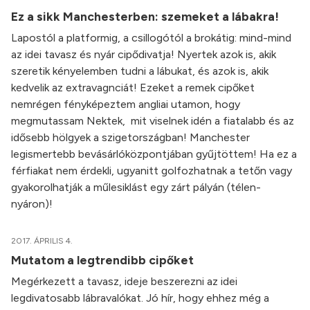
Ez a sikk Manchesterben: szemeket a lábakra!
Lapostól a platformig, a csillogótól a brokátig: mind-mind
az idei tavasz és nyár cipődivatja! Nyertek azok is, akik
szeretik kényelemben tudni a lábukat, és azok is, akik
kedvelik az extravagnciát! Ezeket a remek cipőket
nemrégen fényképeztem angliai utamon, hogy
megmutassam Nektek, mit viselnek idén a fiatalabb és az
idősebb hölgyek a szigetországban! Manchester
legismertebb bevásárlóközpontjában gyűjtöttem! Ha ez a
férfiakat nem érdekli, ugyanitt golfozhatnak a tetőn vagy
gyakorolhatják a műlesiklást egy zárt pályán (télen-
nyáron)!
2017. ÁPRILIS 4.
Mutatom a legtrendibb cipőket
Megérkezett a tavasz, ideje beszerezni az idei
legdivatosabb lábravalókat. Jó hír, hogy ehhez még a