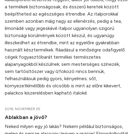
a termékek biztonságosak, és ésszerű keretek között
beépítheted az egészséges étrendbe. Az italporokkal
szemben azonban máig nagy az ellenérzés, pedig a tea,
limonádé vagy jegeskávé italpor ugyanolyan szigorú
biztonsági körülmények között készül, és ugyanúgy
illeszkedhet az étrendbe, mint az egyelőre gyakrabban
használt késztermékek. Ráadásul a minőségre odafigyelő
cégek fogyasztóbarát termékei természetes
alapanyagokból készülnek; sem mesterséges színezék,
sem tartósítószer vagy ízfokozó nincs bennük,
felhasználásuk pedig gyors, kényelmes; sőt,
környezetkímélőbb és olcsóbb is mint az előre kikevert,
palackos kiszerelésben kapható italoké.
2016. NOVEMBER 25.
Ablakban a jövő?
Neked milyen egy jó lakás? Nekem például biztonságos,
meleg és persze alacsony legyen a rezsije! Elgondolkodtál