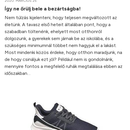
2020. MÁRCIUS 25.
Így ne őrülj bele a bezártságba!
Nem túlzás kijelenteni, hogy teljesen megváltozott az
életünk. A tavasz első heteit általában pont, hogy a
szabadban töltenénk, ehelyett most otthonról
dolgozunk, a gyerekek sem járnak be az iskolába, és a
szükséges minimumnál többet nem hagyjuk el a lakást.
Most mindenki közös érdeke, hogy otthon maradjunk, na
de hogy csináljuk ezt jól? Például nem is gondolnánk,
mennyire fontos a megfelelő ruhák megtalálása ebben az
időszakban…