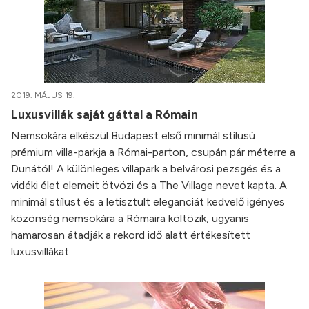
2019. MÁJUS 19.
Luxusvillák saját gáttal a Rómain
Nemsokára elkészül Budapest első minimál stílusú
prémium villa-parkja a Római-parton, csupán pár méterre a
Dunától! A különleges villapark a belvárosi pezsgés és a
vidéki élet elemeit ötvözi és a The Village nevet kapta. A
minimál stílust és a letisztult eleganciát kedvelő igényes
közönség nemsokára a Rómaira költözik, ugyanis
hamarosan átadják a rekord idő alatt értékesített
luxusvillákat.