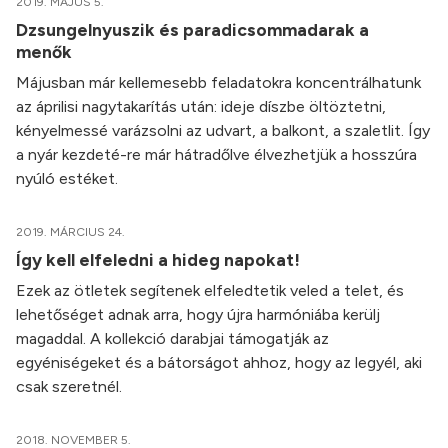
2019. MÁJUS 5.
Dzsungelnyuszik és paradicsommadarak a
menők
Májusban már kellemesebb feladatokra koncentrálhatunk
az áprilisi nagytakarítás után: ideje díszbe öltöztetni,
kényelmessé varázsolni az udvart, a balkont, a szaletlit. Így
a nyár kezdeté-re már hátradőlve élvezhetjük a hosszúra
nyúló estéket.
2019. MÁRCIUS 24.
Így kell elfeledni a hideg napokat!
Ezek az ötletek segítenek elfeledtetik veled a telet, és
lehetőséget adnak arra, hogy újra harmóniába kerülj
magaddal. A kollekció darabjai támogatják az
egyéniségeket és a bátorságot ahhoz, hogy az legyél, aki
csak szeretnél.
2018. NOVEMBER 5.