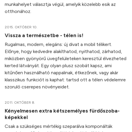
munkahelyet választja végül, amelyik közelebb esik az
otthonához.
2015. OKTÓBER 10.
Vissza a természetbe - télen is!
Rugalmas, modern, elegáns: új divat a mobil télikert.
Előnye, hogy kedvedre alakíthatod, nyithatod, zárhatod,
miközben gyönyörű üvegfelületeken keresztül élvezheted
kerted látványát. Egy olyan plusz szobát kapsz, ami
kitűnően használható nappalinak, étkezőnek, vagy akár
klasszikus funkciót is kaphat: tartsd ott a télen védelemre
szoruló cserepes növényeidet.
2011. OKTÓBER 8.
Kényelmesen extra kétszemélyes fürdőszoba-
képekkel
Csak a szükséges mértékig szeparálva komponálták