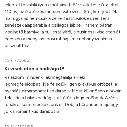
jelentette valaki ilyen cipőt viselt. Bár születése óta eltelt
110 év, az életérzés mit sem változott. Sőt, kiterjedt. Ma
már ugyanis nemcsak a zenei fesztiválok és renitens
zenészek alapdarabja a csillagos lábbeli, hanem bátran
viselhető bármivel a tüll estélyitől, a business-viseleten át,
egészen a menyasszonyi ruháig. Íme néhány izgalmas
összeállítás!
2018. MÁJUS 21.
Ki viseli idén a nadrágot?
Válaszom: mindenki, aki megtalálja a neki
legmegfelelőbbet! Ne feledjük, igen praktikus öltözet, a
nyaralás elmaradhatatlan darabja. Most különösen a bokán
felül, de a halásznadrág alatt érők a legmenőbbek. Azért a
ruhákról sem feledkezzünk el! Dobj a bőröndbe majd egy
jó kis romantikus darabot is!
2018. MÁRCIUS 5.