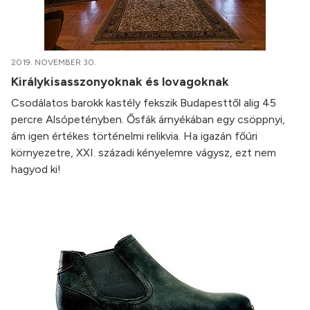
2019. NOVEMBER 30.
Királykisasszonyoknak és lovagoknak
Csodálatos barokk kastély fekszik Budapesttől alig 45
percre Alsópetényben. Ősfák árnyékában egy csöppnyi,
ám igen értékes történelmi relikvia. Ha igazán főúri
környezetre, XXI. századi kényelemre vágysz, ezt nem
hagyod ki!