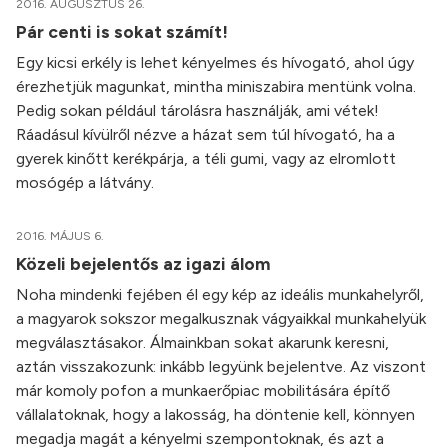
2016. AUGUSZTUS 26.
Pár centi is sokat számít!
Egy kicsi erkély is lehet kényelmes és hívogató, ahol úgy
érezhetjük magunkat, mintha miniszabira mentünk volna.
Pedig sokan például tárolásra használják, ami vétek!
Ráadásul kívülről nézve a házat sem túl hívogató, ha a
gyerek kinőtt kerékpárja, a téli gumi, vagy az elromlott
mosógép a látvány.
2016. MÁJUS 6.
Közeli bejelentős az igazi álom
Noha mindenki fejében él egy kép az ideális munkahelyről,
a magyarok sokszor megalkusznak vágyaikkal munkahelyük
megválasztásakor. Álmainkban sokat akarunk keresni,
aztán visszakozunk: inkább legyünk bejelentve. Az viszont
már komoly pofon a munkaerőpiac mobilitására építő
vállalatoknak, hogy a lakosság, ha döntenie kell, könnyen
megadja magát a kényelmi szempontoknak, és azt a