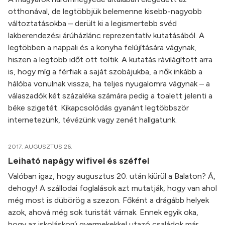
otthonával, de legtöbbjük belemenne kisebb-nagyobb
változtatásokba – derült ki a legismertebb svéd
lakberendezési árúházlánc reprezentatív kutatásából. A
legtöbben a nappali és a konyha felújítására vágynak,
hiszen a legtöbb időt ott töltik. A kutatás rávilágított arra
is, hogy míg a férfiak a saját szobájukba, a nők inkább a
hálóba vonulnak vissza, ha teljes nyugalomra vágynak – a
válaszadók két százaléka számára pedig a toalett jelenti a
béke szigetét. Kikapcsolódás gyanánt legtöbbször
internetezünk, tévézünk vagy zenét hallgatunk.
2017. AUGUSZTUS 26.
Leiható napágy wifivel és széffel
Valóban igaz, hogy augusztus 20. után kiürül a Balaton? Á,
dehogy! A szállodai foglalások azt mutatják, hogy van ahol
még most is dübörög a szezon. Főként a drágább helyek
azok, ahová még sok turistát várnak. Ennek egyik oka,
hogy az iskoláskorú gyermekekkel utazó családok már