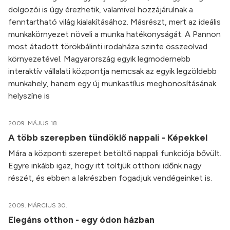
dolgozói is úgy érezhetik, valamivel hozzájárulnak a
fenntartható világ kialakításához. Másrészt, mert az ideális
munkakörnyezet növeli a munka hatékonyságát. A Pannon
most átadott törökbálinti irodaháza szinte összeolvad
környezetével. Magyarország egyik legmodernebb
interaktív vállalati központja nemcsak az egyik legzöldebb
munkahely, hanem egy új munkastílus meghonosításának
helyszíne is
2009. MÁJUS 18.
A több szerepben tündöklő nappali - Képekkel
Mára a központi szerepet betöltő nappali funkciója bővült.
Egyre inkább igaz, hogy itt töltjük otthoni időnk nagy
részét, és ebben a lakrészben fogadjuk vendégeinket is.
2009. MÁRCIUS 30.
Elegáns otthon - egy ódon házban