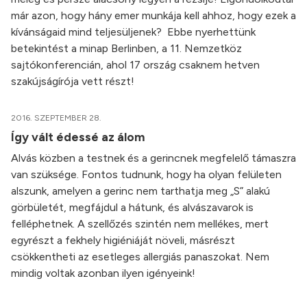
már azon, hogy hány emer munkája kell ahhoz, hogy ezek a
kívánságaid mind teljesüljenek? Ebbe nyerhettünk
betekintést a minap Berlinben, a 11. Nemzetköz
sajtókonferencián, ahol 17 ország csaknem hetven
szakújságírója vett részt!
2016. SZEPTEMBER 28.
Így vált édessé az álom
Alvás közben a testnek és a gerincnek megfelelő támaszra
van szüksége. Fontos tudnunk, hogy ha olyan felületen
alszunk, amelyen a gerinc nem tarthatja meg „S” alakú
görbületét, megfájdul a hátunk, és alvászavarok is
felléphetnek. A szellőzés szintén nem mellékes, mert
egyrészt a fekhely higiéniáját növeli, másrészt
csökkentheti az esetleges allergiás panaszokat. Nem
mindig voltak azonban ilyen igényeink!