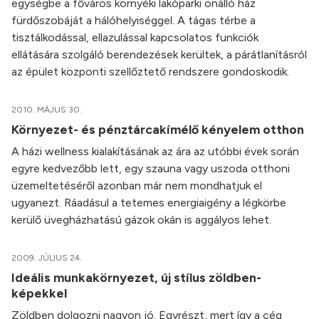
egységbe a főváros környéki lakóparki önálló ház
fürdőszobáját a hálóhelyiséggel. A tágas térbe a
tisztálkodással, ellazulással kapcsolatos funkciók
ellátására szolgáló berendezések kerültek, a párátlanításról
az épület központi szellőztető rendszere gondoskodik.
2010. MÁJUS 30.
Környezet- és pénztárcakímélő kényelem otthon
A házi wellness kialakításának az ára az utóbbi évek során
egyre kedvezőbb lett, egy szauna vagy uszoda otthoni
üzemeltetéséről azonban már nem mondhatjuk el
ugyanezt. Ráadásul a tetemes energiaigény a légkörbe
kerülő üvegházhatású gázok okán is aggályos lehet.
2009. JÚLIUS 24.
Ideális munkakörnyezet, új stílus zöldben-
képekkel
Zöldben dolgozni nagyon jó. Egyrészt, mert így a cég