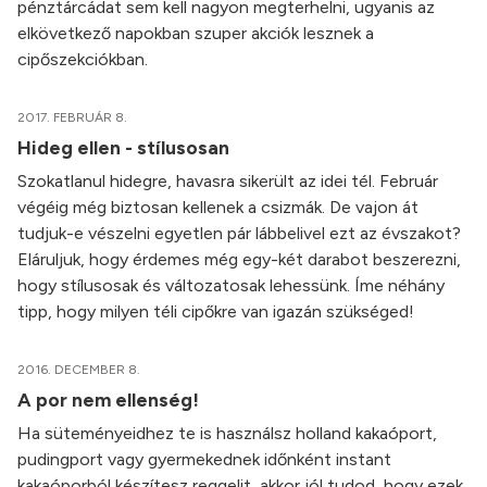
pénztárcádat sem kell nagyon megterhelni, ugyanis az
elkövetkező napokban szuper akciók lesznek a
cipőszekciókban.
2017. FEBRUÁR 8.
Hideg ellen - stílusosan
Szokatlanul hidegre, havasra sikerült az idei tél. Február
végéig még biztosan kellenek a csizmák. De vajon át
tudjuk-e vészelni egyetlen pár lábbelivel ezt az évszakot?
Eláruljuk, hogy érdemes még egy-két darabot beszerezni,
hogy stílusosak és változatosak lehessünk. Íme néhány
tipp, hogy milyen téli cipőkre van igazán szükséged!
2016. DECEMBER 8.
A por nem ellenség!
Ha süteményeidhez te is használsz holland kakaóport,
pudingport vagy gyermekednek időnként instant
kakaóporból készítesz reggelit, akkor jól tudod, hogy ezek