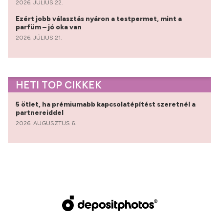
2026. JÚLIUS 22.
Ezért jobb választás nyáron a testpermet, mint a
parfüm – jó oka van
2026. JÚLIUS 21.
HETI TOP CIKKEK
5 ötlet, ha prémiumabb kapcsolatépítést szeretnél a
partnereiddel
2026. AUGUSZTUS 6.