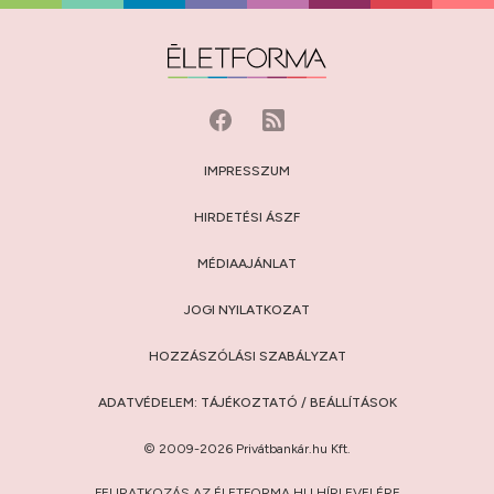
IMPRESSZUM
HIRDETÉSI ÁSZF
MÉDIAAJÁNLAT
JOGI NYILATKOZAT
HOZZÁSZÓLÁSI SZABÁLYZAT
ADATVÉDELEM:
TÁJÉKOZTATÓ
/
BEÁLLÍTÁSOK
© 2009-2026 Privátbankár.hu Kft.
FELIRATKOZÁS AZ ÉLETFORMA.HU HÍRLEVELÉRE