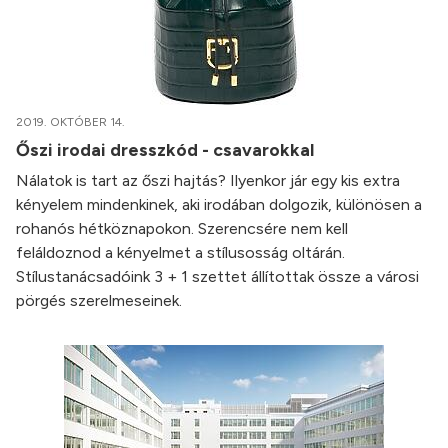
2019. OKTÓBER 14.
Őszi irodai dresszkód - csavarokkal
Nálatok is tart az őszi hajtás? Ilyenkor jár egy kis extra
kényelem mindenkinek, aki irodában dolgozik, különösen a
rohanós hétköznapokon. Szerencsére nem kell
feláldoznod a kényelmet a stílusosság oltárán.
Stílustanácsadóink 3 + 1 szettet állítottak össze a városi
pörgés szerelmeseinek.