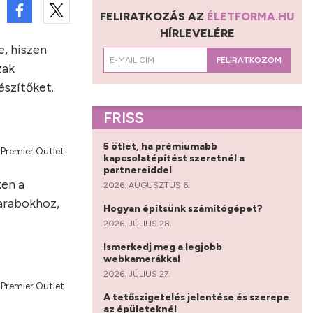
FELIRATKOZÁS AZ
ÉLETFORMA.HU
HÍRLEVELÉRE
, hiszen
FELIRATKOZOM
zak
észítőket.
FRISS
5 ötlet, ha prémiumabb
 Premier Outlet
kapcsolatépítést szeretnél a
partnereiddel
ken a
2026. AUGUSZTUS 6.
darabokhoz,
Hogyan építsünk számítógépet?
2026. JÚLIUS 28.
Ismerkedj meg a legjobb
webkamerákkal
2026. JÚLIUS 27.
 Premier Outlet
A tetőszigetelés jelentése és szerepe
az épületeknél