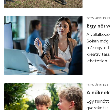
2025. ÁPRILIS 23
Egy női v
A vállalkozó
Sokan még m
már egyre t
kreativitáss
lehetetlen.
2025. ÁPRILIS 19
A nőknek 
Egy felnőtt
gyereket is