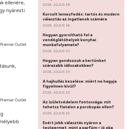
k ellenére,
2026. JÚLIUS 26.
egy nyáresti
Korcolt lemezfedés: tartós és modern
választás az ingatlanok számára
2026. JÚLIUS 24.
Hogyan gyorsítható fel a
vendéglátóhelyek konyhai
 Premier Outlet
munkafolyamata?
2026. JÚLIUS 23.
Hogyan gondozzuk a kertünket
tásunk,
szárazabb időszakokban?
2026. JÚLIUS 23.
A hajhullás kezelése: miért ne hagyja
figyelmen kívül?
2026. JÚLIUS 23.
 Premier Outlet
Az ízületvédelem fontossága: mit
tehetsz fiatalon a porckopás ellen?
ig
2026. JÚLIUS 22.
k mélyebb
Ezért jobb választás nyáron a
testpermet, mint a parfüm – jó oka