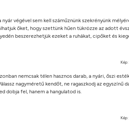
a nyár végével sem kell száműznünk szekrényünk mélyére
álhatjuk őket, hogy szettünk hűen tükrözze az adott évs
nnyedén beszerezhetjük ezeket a ruhákat, cipőket és kieg
Kép:
zonban nemcsak télen hasznos darab, a nyári, őszi esté
t. Válassz nagyméretű kendőt, ne ragaszkodj az egyszínű 
d dobja fel, hanem a hangulatod is.
Kép: