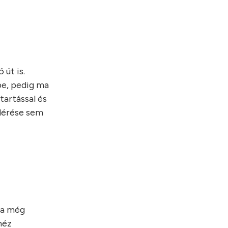
 út is.
pe, pedig ma
tartással és
elérése sem
ha még
héz