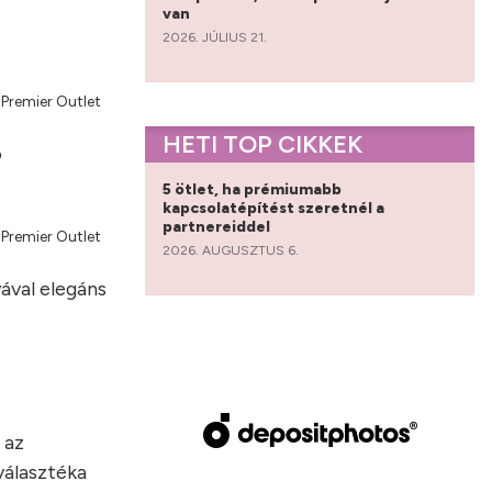
van
2026. JÚLIUS 21.
 Premier Outlet
HETI TOP CIKKEK
ó
5 ötlet, ha prémiumabb
kapcsolatépítést szeretnél a
partnereiddel
 Premier Outlet
2026. AUGUSZTUS 6.
ával elegáns
 az
választéka