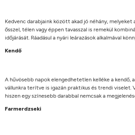
Kedvenc darabjaink között akad jó néhány, melyeket 
ősszel, télen vagy éppen tavasszal is remekül kombin
időjárását. Ráadásul a nyári leárazások alkalmával kö
Kendő
A hűvösebb napok elengedhetetlen kelléke a kendő, a
vállunkra terítve is igazán praktikus és trendi visele
hiszen egy színesebb darabbal nemcsak a megjelenése
Farmerdzseki