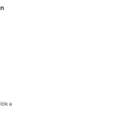
an
lók a