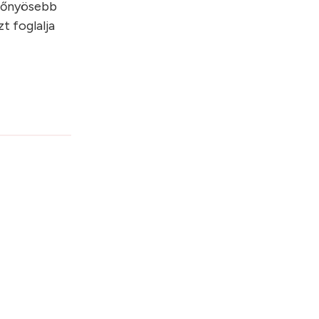
előnyösebb
t foglalja