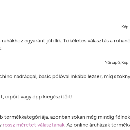
Kép:
 ruhákhoz egyaránt jól illik. Tökéletes választás a rohan
.
Női cipő, Kép:
hino nadrággal, basic pólóval inkább lezser, míg szokny
, cipőit vagy épp kiegészítőit!
bb termékkategóriája, azonban sokan még mindig félnek
gy
rossz méretet választanak
. Az online áruházak termék