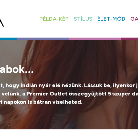
PÉLDA-KÉP
STÍLUS
ÉLET-MÓD
GA
abok...
t, hogy indián nyár elé nézünk. Lássuk be, ilyenkor 
 velünk, a Premier Outlet összegyűjtött 5 szuper d
 napokon is bátran viselheted.