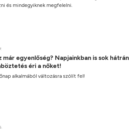
ni és mindegyiknek megfelelni.
7.
z már egyenlőség? Napjainkban is sok hátrá
böztetés éri a nőket!
ap alkalmából változásra szólít fel!
5.