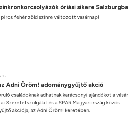
inkronkorcsolyázók óriási sikere Salzburgb
s piros fehér zöld színre változott vasárnap!
 15.
 az Adni Öröm! adománygyűjtő akció
zoruló családoknak adhatnak karácsonyi ajándékot a vásár
ai Szeretetszolgálat és a SPAR Magyarország közös
yűjtő akciója, az Adni Öröm! keretében.