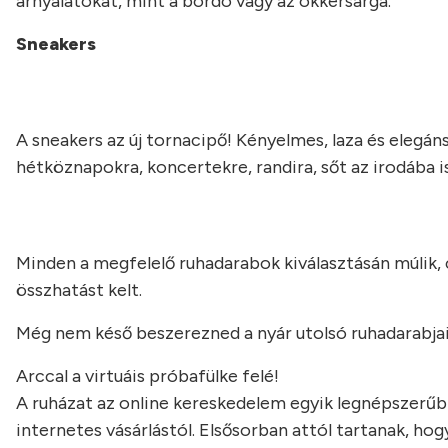
árnyalatokat, mint a bordó vagy az okkersárga.
Sneakers
A sneakers az új tornacipő! Kényelmes, laza és elegáns
hétköznapokra, koncertekre, randira, sőt az irodába is
Minden a megfelelő ruhadarabok kiválasztásán múlik, c
összhatást kelt.
Még nem késő beszerezned a nyár utolsó ruhadarabjait
Arccal a virtuáis próbafülke felé!
A ruházat az online kereskedelem egyik legnépszerű
internetes vásárlástól. Elsősorban attól tartanak, ho