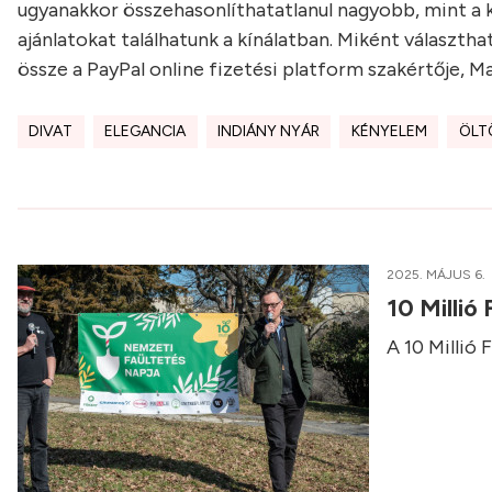
ugyanakkor összehasonlíthatatlanul nagyobb, mint a 
ajánlatokat találhatunk a kínálatban. Miként választha
össze a PayPal online fizetési platform szakértője, Ma
DIVAT
ELEGANCIA
INDIÁNY NYÁR
KÉNYELEM
ÖLT
2025. MÁJUS 6.
10 Millió
A 10 Millió 