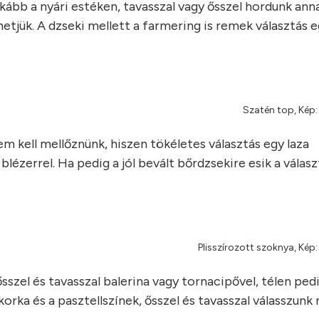
kább a nyári estéken, tavasszal vagy ősszel hordunk anna
lhetjük. A dzseki mellett a farmering is remek választás 
Szatén top, Kép:
sem kell mellőznünk, hiszen tökéletes választás egy laza
ézerrel. Ha pedig a jól bevált bőrdzsekire esik a válasz
Plisszírozott szoknya, Kép:
sszel és tavasszal balerina vagy tornacipővel, télen ped
orka és a pasztellszínek, ősszel és tavasszal válasszun