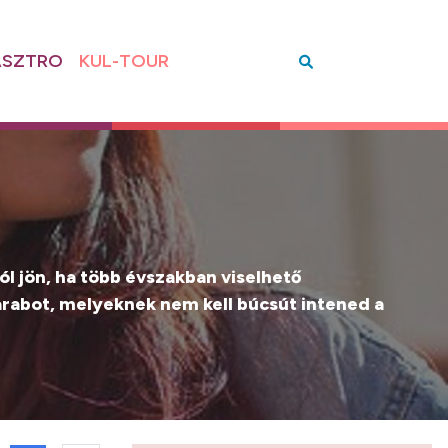
SZTRO
KUL-TOUR
jól jön, ha több évszakban viselhető
arabot, melyeknek nem kell búcsút intened a