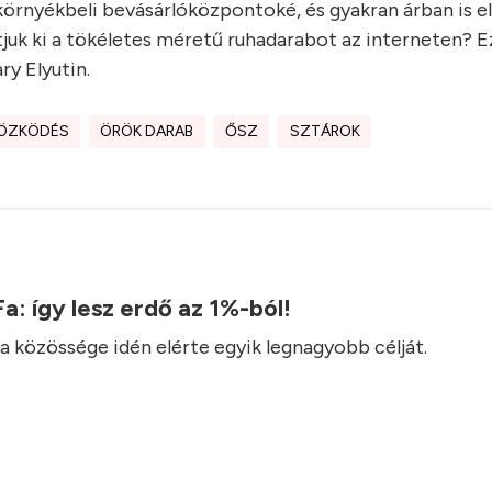
környékbeli bevásárlóközpontoké, és gyakran árban is 
tjuk ki a tökéletes méretű ruhadarabot az interneten? Ez
ry Elyutin.
ÖZKÖDÉS
ÖRÖK DARAB
ŐSZ
SZTÁROK
 Fa: így lesz erdő az 1%-ból!
Fa közössége idén elérte egyik legnagyobb célját.