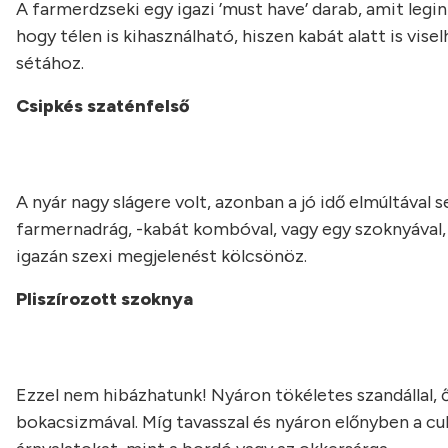
A farmerdzseki egy igazi ’must have’ darab, amit legin
hogy télen is kihasználható, hiszen kabát alatt is vise
sétához.
Csipkés szaténfelső
A nyár nagy slágere volt, azonban a jó idő elmúltával 
farmernadrág, -kabát kombóval, vagy egy szoknyával, bl
igazán szexi megjelenést kölcsönöz.
Pliszírozott szoknya
Ezzel nem hibázhatunk! Nyáron tökéletes szandállal, ő
bokacsizmával. Míg tavasszal és nyáron előnyben a cuk