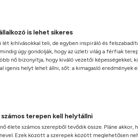
.
állalkozó is lehet sikeres
i lét kihívásokkal teli, de egyben inspiráló és felszabadító
indig úgy gondolják, hogy az üzleti világ a férfiak tere
öbb nő bizonyítja, hogy kiváló vezetői képességekkel, ki
al igenis helyt lehet állni, sőt: a kimagasló eredmények 
.
számos terepen kell helytállni
 nő élete számos szerepből tevődik össze. Pláne akkor, 
 nevel. Ezek között a szerepek között meglehetősen ne