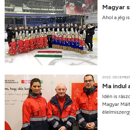
Magyar sz
Ahol a jég i
2022. DECEMBER
Ma indul
Idén is rás
Magyar Mált
élelmiszerg