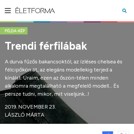
PÉLDA-KÉP
Trendi férfilábak
A durva fűzős bakancsoktól, az ízléses chelsea és
félcipőkön át, az elegáns modellekig terjed a
kínálat. Uraim, ezen az őszön-télen minden
alkalomra megtalálható a megfelelő modell… És
persze tudni, mikor, mit viseljünk…!
2019. NOVEMBER 23.
LÁSZLÓ MÁRTA