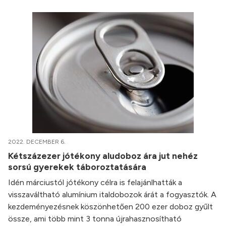
2022. DECEMBER 6.
Kétszázezer jótékony aludoboz ára jut nehéz
sorsú gyerekek táboroztatására
Idén márciustól jótékony célra is felajánlhatták a
visszaváltható alumínium italdobozok árát a fogyasztók. A
kezdeményezésnek köszönhetően 200 ezer doboz gyűlt
össze, ami több mint 3 tonna újrahasznosítható