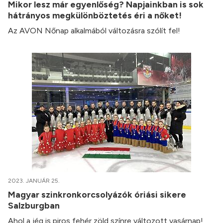
Mikor lesz már egyenlőség? Napjainkban is sok
hátrányos megkülönböztetés éri a nőket!
Az AVON Nőnap alkalmából változásra szólít fel!
2023. JANUÁR 25.
Magyar szinkronkorcsolyázók óriási sikere
Salzburgban
Ahol a jég is piros fehér zöld színre változott vasárnap!