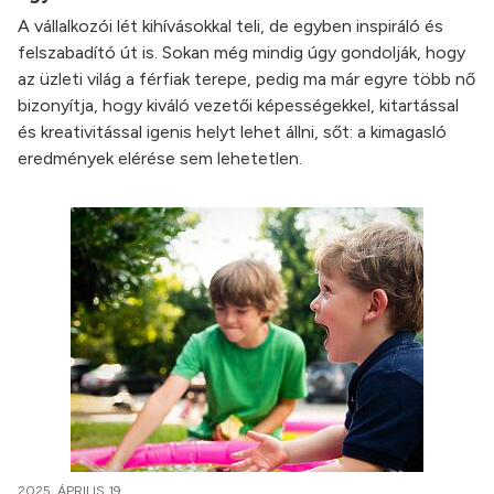
A vállalkozói lét kihívásokkal teli, de egyben inspiráló és
felszabadító út is. Sokan még mindig úgy gondolják, hogy
az üzleti világ a férfiak terepe, pedig ma már egyre több nő
bizonyítja, hogy kiváló vezetői képességekkel, kitartással
és kreativitással igenis helyt lehet állni, sőt: a kimagasló
eredmények elérése sem lehetetlen.
2025. ÁPRILIS 19.