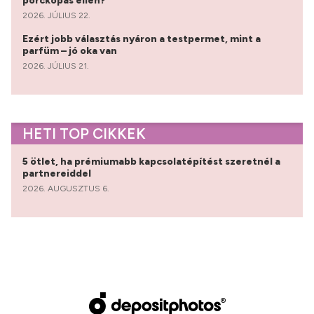
porckopás ellen?
2026. JÚLIUS 22.
Ezért jobb választás nyáron a testpermet, mint a
parfüm – jó oka van
2026. JÚLIUS 21.
HETI TOP CIKKEK
5 ötlet, ha prémiumabb kapcsolatépítést szeretnél a
partnereiddel
2026. AUGUSZTUS 6.