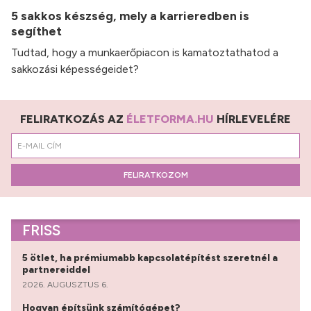
5 sakkos készség, mely a karrieredben is
segíthet
Tudtad, hogy a munkaerőpiacon is kamatoztathatod a
sakkozási képességeidet?
FELIRATKOZÁS AZ
ÉLETFORMA.HU
HÍRLEVELÉRE
FELIRATKOZOM
FRISS
5 ötlet, ha prémiumabb kapcsolatépítést szeretnél a
partnereiddel
2026. AUGUSZTUS 6.
Hogyan építsünk számítógépet?