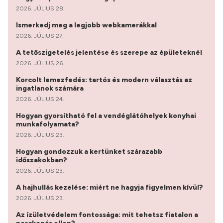
2026. JÚLIUS 28.
Ismerkedj meg a legjobb webkamerákkal
2026. JÚLIUS 27.
A tetőszigetelés jelentése és szerepe az épületeknél
2026. JÚLIUS 26.
Korcolt lemezfedés: tartós és modern választás az
ingatlanok számára
2026. JÚLIUS 24.
Hogyan gyorsítható fel a vendéglátóhelyek konyhai
munkafolyamata?
2026. JÚLIUS 23.
Hogyan gondozzuk a kertünket szárazabb
időszakokban?
2026. JÚLIUS 23.
A hajhullás kezelése: miért ne hagyja figyelmen kívül?
2026. JÚLIUS 23.
Az ízületvédelem fontossága: mit tehetsz fiatalon a