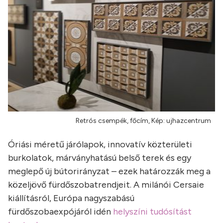
Retrós csempék, főcím, Kép: ujhazcentrum
Óriási méretű járólapok, innovatív közterületi
burkolatok, márványhatású belső terek és egy
meglepő új bútorirányzat – ezek határozzák meg a
közeljövő fürdőszobatrendjeit. A milánói Cersaie
kiállításról, Európa nagyszabású
fürdőszobaexpójáról idén
helyszíni tudósítást