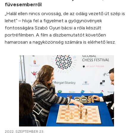
füvesemberről
„Halál ellen nincs orvosság, de az odáig vezető út szép is
lehet” – hívja fel a figyelmet a gyógynövények
fontosságára Szabó Gyuri bácsi a róla készült
portréfilmben. A film a díszbemutatót követően
hamarosan a nagyközönség számára is elérhető lesz.
2022. SZEPTEMBER 23.