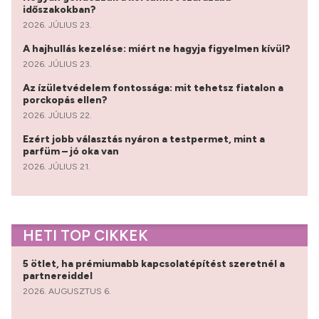
időszakokban?
2026. JÚLIUS 23.
A hajhullás kezelése: miért ne hagyja figyelmen kívül?
2026. JÚLIUS 23.
Az ízületvédelem fontossága: mit tehetsz fiatalon a
porckopás ellen?
2026. JÚLIUS 22.
Ezért jobb választás nyáron a testpermet, mint a
parfüm – jó oka van
2026. JÚLIUS 21.
HETI TOP CIKKEK
5 ötlet, ha prémiumabb kapcsolatépítést szeretnél a
partnereiddel
2026. AUGUSZTUS 6.