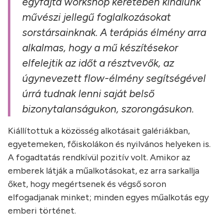
egyfajta workshop keretében kínálunk
művészi jellegű foglalkozásokat
sorstársainknak. A terápiás élmény arra
alkalmas, hogy a mű készítésekor
elfelejtik az időt a résztvevők, az
úgynevezett flow-élmény segítségével
úrrá tudnak lenni saját belső
bizonytalanságukon, szorongásukon.
Kiállítottuk a közösség alkotásait galériákban,
egyetemeken, főiskolákon és nyilvános helyeken is.
A fogadtatás rendkívül pozitív volt. Amikor az
emberek látják a műalkotásokat, ez arra sarkallja
őket, hogy megértsenek és végső soron
elfogadjanak minket; minden egyes műalkotás egy
emberi történet.