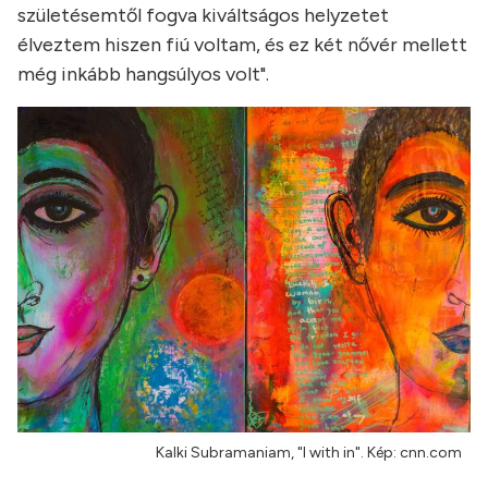
születésemtől fogva kiváltságos helyzetet
élveztem hiszen fiú voltam, és ez két nővér mellett
még inkább hangsúlyos volt".
Kalki Subramaniam, "I with in". Kép: cnn.com