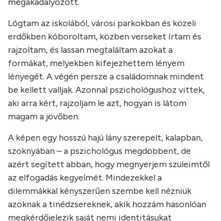
megakadályozott.
Lógtam az iskolából, városi parkokban és közeli
erdőkben kóboroltam, közben verseket írtam és
rajzoltam, és lassan megtaláltam azokat a
formákat, melyekben kifejezhettem lényem
lényegét. A végén persze a családomnak mindent
be kellett valljak. Azonnal pszichológushoz vittek,
aki arra kért, rajzoljam le azt, hogyan is látom
magam a jövőben.
A képen egy hosszú hajú lány szerepelt, kalapban,
szoknyában – a pszichológus megdöbbent, de
azért segített abban, hogy megnyerjem szüleimtől
az elfogadás kegyelmét. Mindezekkel a
dilemmákkal kényszerűen szembe kell nézniük
azoknak a tinédzsereknek, akik hozzám hasonlóan
megkérdőjelezik saját nemi identitásukat