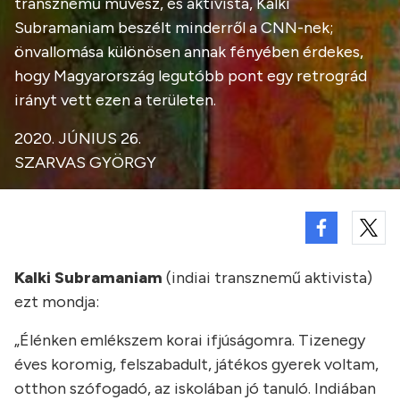
transznemű művész, és aktivista, Kalki
Subramaniam beszélt minderről a CNN-nek;
önvallomása különösen annak fényében érdekes,
hogy Magyarország legutóbb pont egy retrográd
irányt vett ezen a területen.
2020. JÚNIUS 26.
SZARVAS GYÖRGY
Kalki Subramaniam
(indiai transznemű aktivista)
ezt mondja:
„Élénken emlékszem korai ifjúságomra. Tizenegy
éves koromig, felszabadult, játékos gyerek voltam,
otthon szófogadó, az iskolában jó tanuló. Indiában