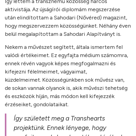
Így lettem a transznemű közösség harcos
aktivistája. Az újságírói diplomám megszerzése
után elindítottam a Sahodari (Nővéred) magazint,
hogy megszervezzem közösségünket. Néhány éven
belül megalapítottam a Sahodari Alapítványt is.
Nekem a művészet segített, általa ismertem fel
valódi értékeimet. Ez egyfajta médium számomra,
ennek révén vagyok képes megfogalmazni és
kifejezni félelmeimet, vágyaimat,
küzdelmeimet. Közösségünkben sok művész van,
de sokan vannak olyanok is, akik művészi tehetség
és eszközök híján, más módon kell kifejezzék
érzéseiket, gondolataikat.
Így született meg a Transhearts
projektünk. Ennek lényege, hogy