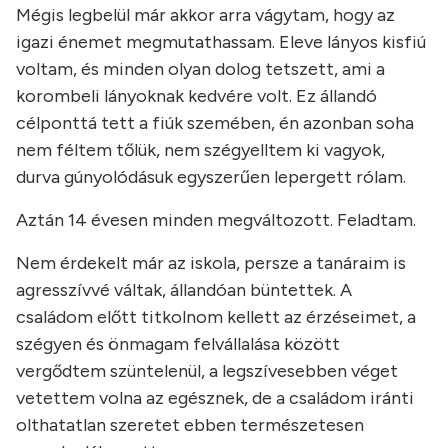
Mégis legbelül már akkor arra vágytam, hogy az
igazi énemet megmutathassam. Eleve lányos kisfiú
voltam, és minden olyan dolog tetszett, ami a
korombeli lányoknak kedvére volt. Ez állandó
célponttá tett a fiúk szemében, én azonban soha
nem féltem tőlük, nem szégyelltem ki vagyok,
durva gúnyolódásuk egyszerűen lepergett rólam.
Aztán 14 évesen minden megváltozott. Feladtam.
Nem érdekelt már az iskola, persze a tanáraim is
agresszívvé váltak, állandóan büntettek. A
családom előtt titkolnom kellett az érzéseimet, a
szégyen és önmagam felvállalása között
vergődtem szüntelenül, a legszívesebben véget
vetettem volna az egésznek, de a családom iránti
olthatatlan szeretet ebben természetesen