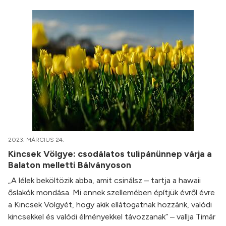
2023. MÁRCIUS 24.
Kincsek Völgye: csodálatos tulipánünnep várja a
Balaton melletti Bálványoson
„A lélek beköltözik abba, amit csinálsz – tartja a hawaii
őslakók mondása. Mi ennek szellemében építjük évről évre
a Kincsek Völgyét, hogy akik ellátogatnak hozzánk, valódi
kincsekkel és valódi élményekkel távozzanak” – vallja Timár