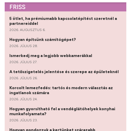
FRISS
5 ötlet, ha prémiumabb kapcsolatépítést szeretnél a
partnereiddel
2026. AUGUSZTUS 6.
Hogyan építsünk számítógépet?
2026. JÚLIUS 28.
Ismerkedj meg a legjobb webkamerákkal
2026. JÚLIUS 27.
A tetőszigetelés jelentése és szerepe az épületeknél
2026. JÚLIUS 26.
Korcolt lemezfedés: tartós és modern választás az
ingatlanok számára
2026. JÚLIUS 24.
Hogyan gyorsítható fel a vendéglátóhelyek konyhai
munkafolyamata?
2026. JÚLIUS 23.
Hogyan gondozzuk a kertünket szárazabb