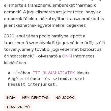
elismerte a transznemű embereket "harmadik
nemnek". A jogi elismerés azt jelentette, hogy az
emberek félelem nélkül nyíltan transzneműként is
jelentkezhetnek egyetemekre, cégekhez.
2020 januárjában pedig hatályba lépett a
transznemű személyekről (jogok védelméről) szóló
törvény, amely további jogi védelmet biztosít az
érintetteknek.” - olvasható a
CNN
internetes
kiadásában.
A témában 
ITT OLVASHATJÁTOK
 Novák 
Angéla előadó- és színművésszel 
készült interjúnkat.
INDIA
NEMI IDENTITÁS
NŐI JOGOK
TRANSZNEMŰ