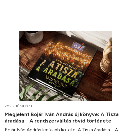
2026. JÚNIUS 11.
Megjelent Bojár Iván András új könyve: A Tisza
áradása – A rendszerváltás rövid története
Bojár Iván András legújabb kötete, A Tisza áradása – A