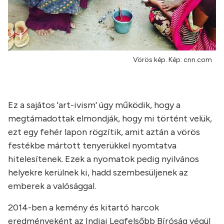
Vörös kép. Kép: cnn.com
Ez a sajátos 'art-ivism' úgy működik, hogy a
megtámadottak elmondják, hogy mi történt velük,
ezt egy fehér lapon rögzítik, amit aztán a vörös
festékbe mártott tenyerükkel nyomtatva
hitelesítenek. Ezek a nyomatok pedig nyilvános
helyekre kerülnek ki, hadd szembesüljenek az
emberek a valósággal.
2014-ben a kemény és kitartó harcok
eredményeként az Indiai Legfelsőbb Bíróság végül