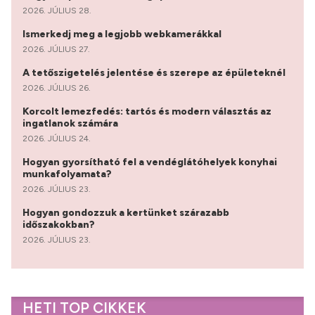
2026. JÚLIUS 28.
Ismerkedj meg a legjobb webkamerákkal
2026. JÚLIUS 27.
A tetőszigetelés jelentése és szerepe az épületeknél
2026. JÚLIUS 26.
Korcolt lemezfedés: tartós és modern választás az
ingatlanok számára
2026. JÚLIUS 24.
Hogyan gyorsítható fel a vendéglátóhelyek konyhai
munkafolyamata?
2026. JÚLIUS 23.
Hogyan gondozzuk a kertünket szárazabb
időszakokban?
2026. JÚLIUS 23.
HETI TOP CIKKEK