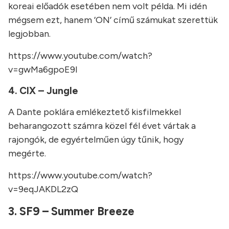
koreai előadók esetében nem volt példa. Mi idén
mégsem ezt, hanem ’ON’ című számukat szerettük
legjobban.
https://www.youtube.com/watch?
v=gwMa6gpoE9I
4. CIX – Jungle
A Dante poklára emlékeztető kisfilmekkel
beharangozott számra közel fél évet vártak a
rajongók, de egyértelműen úgy tűnik, hogy
megérte.
https://www.youtube.com/watch?
v=9eqJAKDL2zQ
3. SF9 – Summer Breeze