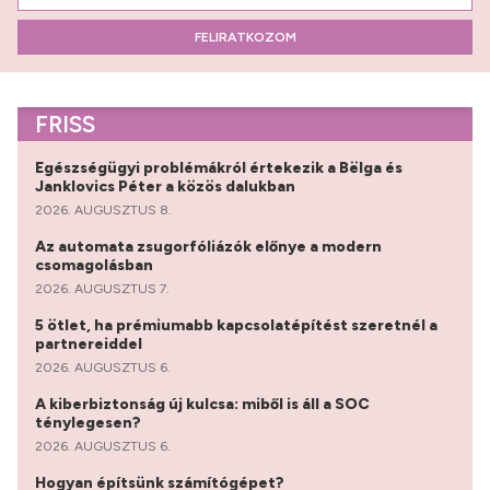
FELIRATKOZOM
FRISS
Egészségügyi problémákról értekezik a Bëlga és
Janklovics Péter a közös dalukban
2026. AUGUSZTUS 8.
Az automata zsugorfóliázók előnye a modern
csomagolásban
2026. AUGUSZTUS 7.
5 ötlet, ha prémiumabb kapcsolatépítést szeretnél a
partnereiddel
2026. AUGUSZTUS 6.
A kiberbiztonság új kulcsa: miből is áll a SOC
ténylegesen?
2026. AUGUSZTUS 6.
Hogyan építsünk számítógépet?