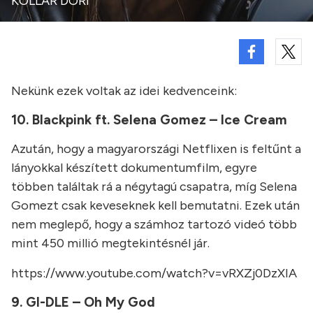
KOLLÁR DÓRI
Nekünk ezek voltak az idei kedvenceink:
10. Blackpink ft. Selena Gomez – Ice Cream
Azután, hogy a magyarországi Netflixen is feltűnt a
lányokkal készített dokumentumfilm, egyre
többen találtak rá a négytagú csapatra, míg Selena
Gomezt csak keveseknek kell bemutatni. Ezek után
nem meglepő, hogy a számhoz tartozó videó több
mint 450 millió megtekintésnél jár.
https://www.youtube.com/watch?v=vRXZj0DzXIA
9. GI-DLE – Oh My God