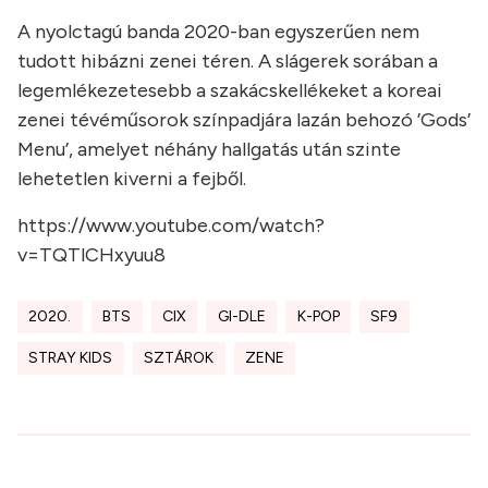
A nyolctagú banda 2020-ban egyszerűen nem
tudott hibázni zenei téren. A slágerek sorában a
legemlékezetesebb a szakácskellékeket a koreai
zenei tévéműsorok színpadjára lazán behozó ’Gods’
Menu’, amelyet néhány hallgatás után szinte
lehetetlen kiverni a fejből.
https://www.youtube.com/watch?
v=TQTlCHxyuu8
2020.
BTS
CIX
GI-DLE
K-POP
SF9
STRAY KIDS
SZTÁROK
ZENE