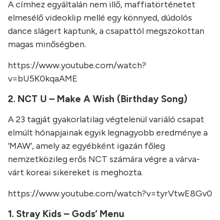
A címhez egyáltalán nem illő, maffiatörténetet
elmesélő videoklip mellé egy könnyed, dúdolós
dance slágert kaptunk, a csapattól megszokottan
magas minőségben.
https://www.youtube.com/watch?
v=bU5K0kqaAME
2. NCT U – Make A Wish (Birthday Song)
A 23 tagját gyakorlatilag végtelenül variáló csapat
elmúlt hónapjainak egyik legnagyobb eredménye a
’MAW’, amely az egyébként igazán főleg
nemzetközileg erős NCT számára végre a várva-
várt koreai sikereket is meghozta.
https://www.youtube.com/watch?v=tyrVtwE8Gv0
1. Stray Kids – Gods’ Menu