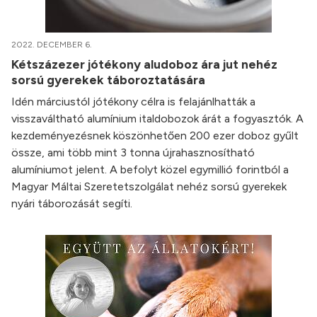
2022. DECEMBER 6.
Kétszázezer jótékony aludoboz ára jut nehéz
sorsú gyerekek táboroztatására
Idén márciustól jótékony célra is felajánlhatták a
visszaváltható alumínium italdobozok árát a fogyasztók. A
kezdeményezésnek köszönhetően 200 ezer doboz gyűlt
össze, ami több mint 3 tonna újrahasznosítható
alumíniumot jelent. A befolyt közel egymillió forintból a
Magyar Máltai Szeretetszolgálat nehéz sorsú gyerekek
nyári táborozását segíti.