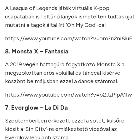
A League of Legends játék virtuális K-pop
csapatában is feltűnő lányok ismételten tudtak újat
mutatni a tagok által írt ’Oh My God’-dal.
https://www.youtube.com/watch?v=om3n2ni8luE
8. Monsta X – Fantasia
A 2019 végén hattagúra fogyatkozó Monsta X a
megszokottan erős vokállal és tánccal kísérve
köszönt be májusban ezzel a dance számmal.
https://www.youtube.com/watch?v=p2JzPlpA1Iw
7. Everglow – La Di Da
Szeptemberben érkezett ezzel a sötét, külsőre
kicsit a ’Sin City’-re emlékeztető videóval az
Everglow legújabb száma.