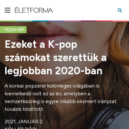
PÉLDA-KÉP
Ezeket a K-pop
számokat szerettük a
legjobban 2020-ban
A koreai popzene különleges világában is
kiemelkedő volt ez az év, amelyben a
nemzetközileg is egyre inkább elismert irányzat
tovább hódított.
2021. JANUÁR 2.