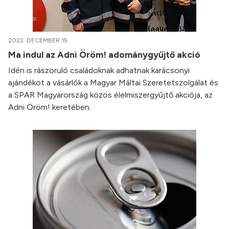
2022. DECEMBER 15.
Ma indul az Adni Öröm! adománygyűjtő akció
Idén is rászoruló családoknak adhatnak karácsonyi
ajándékot a vásárlók a Magyar Máltai Szeretetszolgálat és
a SPAR Magyarország közös élelmiszergyűjtő akciója, az
Adni Öröm! keretében.