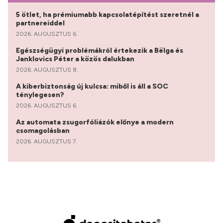
5 ötlet, ha prémiumabb kapcsolatépítést szeretnél a
partnereiddel
2026. AUGUSZTUS 6.
Egészségügyi problémákról értekezik a Bëlga és
Janklovics Péter a közös dalukban
2026. AUGUSZTUS 8.
A kiberbiztonság új kulcsa: miből is áll a SOC
ténylegesen?
2026. AUGUSZTUS 6.
Az automata zsugorfóliázók előnye a modern
csomagolásban
2026. AUGUSZTUS 7.