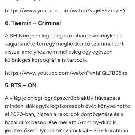
https://www.youtube.com/watch?v=jeI992mvlEY
6. Taemin – Criminal
A SHINee jelenleg főleg szólóban tevékenykedő
tagja ismételten egy meghökkentő számmal tért
vissza, amelyhez nem mellesleg egy egészen
különleges koreográfia is tartozik.
https://www.youtube.com/watch?v=hFQL7BS6lrs
5. BTS – ON
A világ jelenlegi legnépszerűbb aktív fiúcsapata
minden idők egyik legsikeresebb évét könyvelhette
el 2020-ban, hiszen a rekordok döntögetése és a
hazai díjak besöprése mellett Grammy-díjra is
jelölték őket ’Dynamite’ számukkal – erre korábban