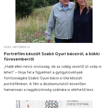
2022. OKTÓBER 21.
Portréfilm készült Szabó Gyuri bácsiról, a bükki
füvesemberről
„Halál ellen nincs orvosság, de az odáig vezető út szép is
lehet” – hívja fel a figyelmet a gyógynövények
fontosságára Szabó Gyuri bácsi a róla készült
portréfilmben. A film a díszbemutatót követően
hamarosan a nagyközönség számára is elérhető lesz.