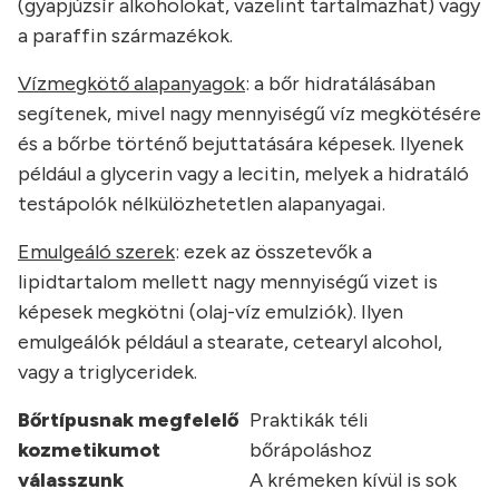
(gyapjúzsír alkoholokat, vazelint tartalmazhat) vagy
a paraffin származékok.
Vízmegkötő alapanyagok
: a bőr hidratálásában
segítenek, mivel nagy mennyiségű víz megkötésére
és a bőrbe történő bejuttatására képesek. Ilyenek
például a glycerin vagy a lecitin, melyek a hidratáló
testápolók nélkülözhetetlen alapanyagai.
Emulgeáló szerek
: ezek az összetevők a
lipidtartalom mellett nagy mennyiségű vizet is
képesek megkötni (olaj-víz emulziók). Ilyen
emulgeálók például a stearate, cetearyl alcohol,
vagy a triglyceridek.
Bőrtípusnak megfelelő
Praktikák téli
kozmetikumot
bőrápoláshoz
válasszunk
A krémeken kívül is sok