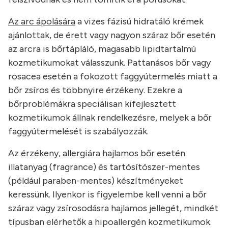
Az arc ápolására
a vizes fázisú hidratáló krémek
ajánlottak, de érett vagy nagyon száraz bőr esetén
az arcra is bőrtápláló, magasabb lipidtartalmú
kozmetikumokat válasszunk. Pattanásos bőr vagy
rosacea esetén a fokozott faggyútermelés miatt a
bőr zsíros és többnyire érzékeny. Ezekre a
bőrproblémákra speciálisan kifejlesztett
kozmetikumok állnak rendelkezésre, melyek a bőr
faggyútermelését is szabályozzák.
Az
érzékeny, allergiára hajlamos bőr
esetén
illatanyag (fragrance) és tartósítószer-mentes
(például paraben-mentes) készítményeket
keressünk. Ilyenkor is figyelembe kell venni a bőr
száraz vagy zsírosodásra hajlamos jellegét, mindkét
típusban elérhetők a hipoallergén kozmetikumok.