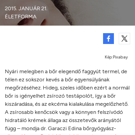
2015. JANUÁR 21.
ÉLETFORMA
Kép:Pixabay
Nyári melegben a bőr elegendő faggyút termel, de
télen ez sokszor kevés a bőr egyensúlyának
megőrzéséhez. Hideg, szeles időben ezért a normál
bőr is igényelhet zsírozó testápolót, így a bőr
kiszáradása, és az ekcéma kialakulása megelőzhető.
A zsírosabb kenőcsök vagy a könnyen felszívódó
hidratáló krémek állaga az összetevők arányától
függ – mondja dr. Garaczi Edina bőrgyógyász-