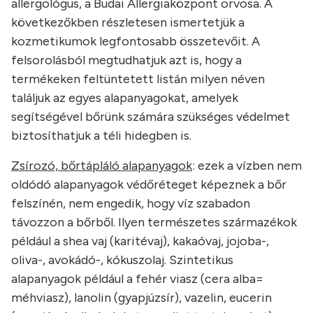
allergológus, a Budai Allergiaközpont orvosa. A
következőkben részletesen ismertetjük a
kozmetikumok legfontosabb összetevőit. A
felsorolásból megtudhatjuk azt is, hogy a
termékeken feltüntetett listán milyen néven
találjuk az egyes alapanyagokat, amelyek
segítségével bőrünk számára szükséges védelmet
biztosíthatjuk a téli hidegben is.
Zsírozó, bőrtápláló alapanyagok
: ezek a vízben nem
oldódó alapanyagok védőréteget képeznek a bőr
felszínén, nem engedik, hogy víz szabadon
távozzon a bőrből. Ilyen természetes származékok
például a shea vaj (karitévaj), kakaóvaj, jojoba-,
oliva-, avokádó-, kókuszolaj. Szintetikus
alapanyagok például a fehér viasz (cera alba=
méhviasz), lanolin (gyapjúzsír), vazelin, eucerin