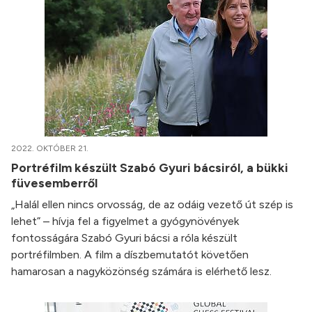
2022. OKTÓBER 21.
Portréfilm készült Szabó Gyuri bácsiról, a bükki
füvesemberről
„Halál ellen nincs orvosság, de az odáig vezető út szép is
lehet” – hívja fel a figyelmet a gyógynövények
fontosságára Szabó Gyuri bácsi a róla készült
portréfilmben. A film a díszbemutatót követően
hamarosan a nagyközönség számára is elérhető lesz.