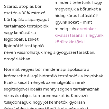
mindent tehetünk, hogy
Száraz, atópiás bőr
megvédjük a bőrünket a
esetén a 30% zsírozó,
hideg káros hatásától!
bőrtápláló alapanyagot
Igyunk sokat - mint
tartalmazó testápolók
mindig - és
a sminkek
vagy kenőcsök a
kiválasztásánál is legyünk
legjobbak. Ezeket
körültekintőek!
lipidpótló testápoló
néven vásárolhatjuk meg a gyógyszertárakban,
drogériákban.
Normál, vegyes bőr
mindennapi ápolására a
krémesebb állagú hidratáló testápolók a legjobbak.
Ezek a készítmények az emulgeáló szerek
segítségével ideális mennyiségben tartalmaznak
vizes és olajos komponenseket is. Kedvező
tulajdonságuk, hogy jól kenhetők, gyorsan
felszívódnak és nem tömítik el a pórusokat.