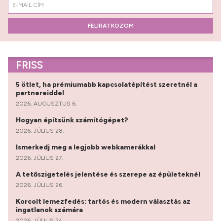
FELIRATKOZOM
FRISS
5 ötlet, ha prémiumabb kapcsolatépítést szeretnél a
partnereiddel
2026. AUGUSZTUS 6.
Hogyan építsünk számítógépet?
2026. JÚLIUS 28.
Ismerkedj meg a legjobb webkamerákkal
2026. JÚLIUS 27.
A tetőszigetelés jelentése és szerepe az épületeknél
2026. JÚLIUS 26.
Korcolt lemezfedés: tartós és modern választás az
ingatlanok számára
2026. JÚLIUS 24.