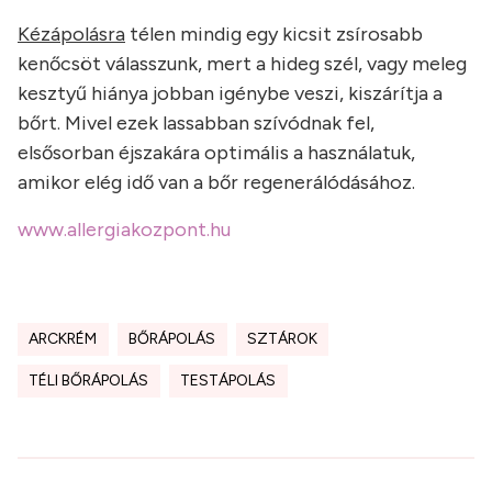
Kézápolásra
télen mindig egy kicsit zsírosabb
kenőcsöt válasszunk, mert a hideg szél, vagy meleg
kesztyű hiánya jobban igénybe veszi, kiszárítja a
bőrt. Mivel ezek lassabban szívódnak fel,
elsősorban éjszakára optimális a használatuk,
amikor elég idő van a bőr regenerálódásához.
www.allergiakozpont.hu
ARCKRÉM
BŐRÁPOLÁS
SZTÁROK
TÉLI BŐRÁPOLÁS
TESTÁPOLÁS