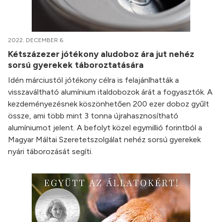
2022. DECEMBER 6.
Kétszázezer jótékony aludoboz ára jut nehéz
sorsú gyerekek táboroztatására
Idén márciustól jótékony célra is felajánlhatták a
visszaváltható alumínium italdobozok árát a fogyasztók. A
kezdeményezésnek köszönhetően 200 ezer doboz gyűlt
össze, ami több mint 3 tonna újrahasznosítható
alumíniumot jelent. A befolyt közel egymillió forintból a
Magyar Máltai Szeretetszolgálat nehéz sorsú gyerekek
nyári táborozását segíti.