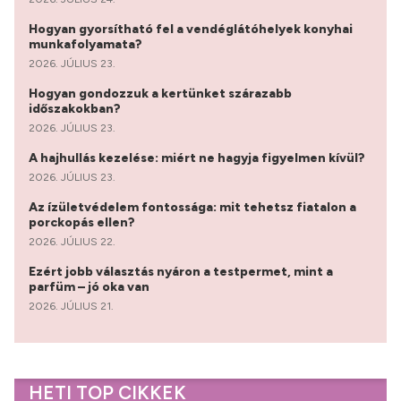
Hogyan gyorsítható fel a vendéglátóhelyek konyhai
munkafolyamata?
2026. JÚLIUS 23.
Hogyan gondozzuk a kertünket szárazabb
időszakokban?
2026. JÚLIUS 23.
A hajhullás kezelése: miért ne hagyja figyelmen kívül?
2026. JÚLIUS 23.
Az ízületvédelem fontossága: mit tehetsz fiatalon a
porckopás ellen?
2026. JÚLIUS 22.
Ezért jobb választás nyáron a testpermet, mint a
parfüm – jó oka van
2026. JÚLIUS 21.
HETI TOP CIKKEK