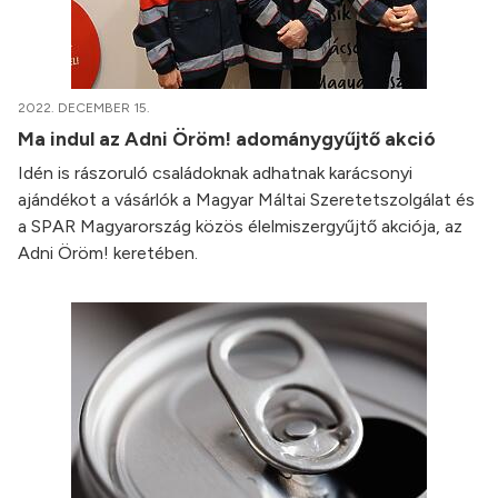
2022. DECEMBER 15.
Ma indul az Adni Öröm! adománygyűjtő akció
Idén is rászoruló családoknak adhatnak karácsonyi
ajándékot a vásárlók a Magyar Máltai Szeretetszolgálat és
a SPAR Magyarország közös élelmiszergyűjtő akciója, az
Adni Öröm! keretében.