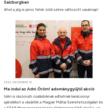
Salzburgban
Ahol a jég is piros fehér zöld színre változott vasárnap!
2022. DECEMBER 15.
Ma indul az Adni Öröm! adománygyűjtő akció
Idén is rászoruló családoknak adhatnak karácsonyi
ajándékot a vásárlók a Magyar Máltai Szeretetszolgálat és
a SPAR Magyarország közös élelmiszergyűjtő akciója, az