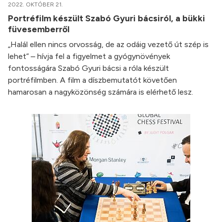
2022. OKTÓBER 21.
Portréfilm készült Szabó Gyuri bácsiról, a bükki
füvesemberről
„Halál ellen nincs orvosság, de az odáig vezető út szép is
lehet” – hívja fel a figyelmet a gyógynövények
fontosságára Szabó Gyuri bácsi a róla készült
portréfilmben. A film a díszbemutatót követően
hamarosan a nagyközönség számára is elérhető lesz.