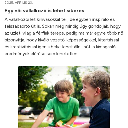
2025. ÁPRILIS 23.
Egy női vállalkozó is lehet sikeres
A vállalkozói lét kihívásokkal teli, de egyben inspiráló és
felszabadító út is. Sokan még mindig úgy gondolják, hogy
az üzleti világ a férfiak terepe, pedig ma már egyre több nő
bizonyítja, hogy kiváló vezetői képességekkel, kitartással
és kreativitással igenis helyt lehet állni, sőt: a kimagasló
eredmények elérése sem lehetetlen.