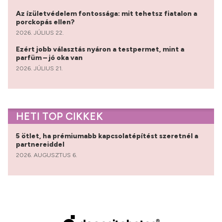
Az ízületvédelem fontossága: mit tehetsz fiatalon a
porckopás ellen?
2026. JÚLIUS 22.
Ezért jobb választás nyáron a testpermet, mint a
parfüm – jó oka van
2026. JÚLIUS 21.
HETI TOP CIKKEK
5 ötlet, ha prémiumabb kapcsolatépítést szeretnél a
partnereiddel
2026. AUGUSZTUS 6.