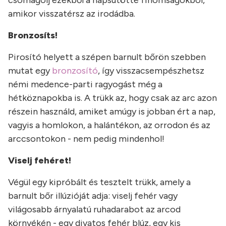
csomagolj ezekből a napsütötte finomságokból,
amikor visszatérsz az irodádba.
Bronzosíts!
Pirosító helyett a szépen barnult bőrön szebben
mutat egy
bronzosító
, így visszacsempészhetsz
némi medence-parti ragyogást még a
hétköznapokba is. A trükk az, hogy csak az arc azon
részein használd, amiket amúgy is jobban ért a nap,
vagyis a homlokon, a halántékon, az orrodon és az
arccsontokon - nem pedig mindenhol!
Viselj fehéret!
Végül egy kipróbált és tesztelt trükk, amely a
barnult bőr illúzióját adja: viselj fehér vagy
világosabb árnyalatú ruhadarabot az arcod
környékén - egy divatos fehér blúz, egy kis