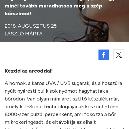
minél tovább maradhasson meg a szép
bőrszíned!
2018. AUGUSZTUS 25.
LÁSZLÓ MÁRTA
Kezdd az arcoddal!
A homok, a káros UVA / UVB sugarak, és a hosszúra
nyúlt nyáresti bulik sok nyomot hagyhattak a
bőrödön. Van olyan mini arctisztító készülék már,
amelyik T-Sonic technológiájának köszönhetően
8000-szer pulzál percenként, ami fokozza a bőr
mikrokeringését, és eltávolítja az elhalt