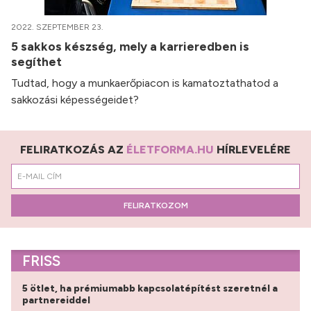
2022. SZEPTEMBER 23.
5 sakkos készség, mely a karrieredben is
segíthet
Tudtad, hogy a munkaerőpiacon is kamatoztathatod a
sakkozási képességeidet?
FELIRATKOZÁS AZ
ÉLETFORMA.HU
HÍRLEVELÉRE
FELIRATKOZOM
FRISS
5 ötlet, ha prémiumabb kapcsolatépítést szeretnél a
partnereiddel