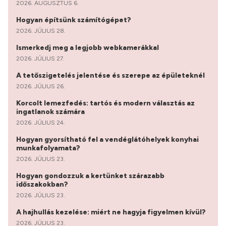
2026. AUGUSZTUS 6.
Hogyan építsünk számítógépet?
2026. JÚLIUS 28.
Ismerkedj meg a legjobb webkamerákkal
2026. JÚLIUS 27.
A tetőszigetelés jelentése és szerepe az épületeknél
2026. JÚLIUS 26.
Korcolt lemezfedés: tartós és modern választás az
ingatlanok számára
2026. JÚLIUS 24.
Hogyan gyorsítható fel a vendéglátóhelyek konyhai
munkafolyamata?
2026. JÚLIUS 23.
Hogyan gondozzuk a kertünket szárazabb
időszakokban?
2026. JÚLIUS 23.
A hajhullás kezelése: miért ne hagyja figyelmen kívül?
2026. JÚLIUS 23.