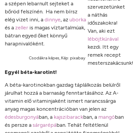
a szépen lebarnult sejteket a
szervezetünket
bőröd felszínén. Ha nem bírsz
a náthás
elég vizet inni, a
dinnye
, az
uborka
időszakokra!
és a
zeller
is magas víztartalmúak,
Van, aki ezt
bátran egyed őket könnyű
léböjtkúrával
harapnivalóként.
kezdi. Itt egy
remek recept
Csodákra képes, Kép: pixabay
mesterszakácsunkt
Egyél béta-karotint!
A béta-karotinokban gazdag táplálkozás belülről
járulhat hozzá a barnaság fenntartásához. Az A-
vitamin elő vitaminjaként ismert narancssárga
anyag magas koncentrációban van jelen az
édesburgonyá
ban, a
kajszibarack
ban, a
mangó
ban
és persze a
sárgarépá
ban. Tehát feltétlenül