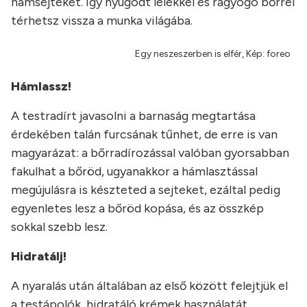
hámsejteket. Így nyugodt lélekkel és ragyogó bőrrel
térhetsz vissza a munka világába.
Egy neszeszerben is elfér, Kép: foreo
Hámlassz!
A testradírt javasolni a barnaság megtartása
érdekében talán furcsának tűnhet, de erre is van
magyarázat: a bőrradírozással valóban gyorsabban
fakulhat a bőröd, ugyanakkor a hámlasztással
megújulásra is készteted a sejteket, ezáltal pedig
egyenletes lesz a bőröd kopása, és az összkép
sokkal szebb lesz.
Hidratálj!
A nyaralás után általában az első között felejtjük el
a testápolók, hidratáló krémek használatát.