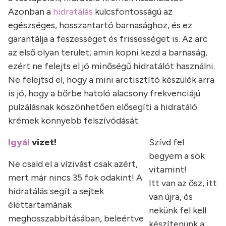
Azonban a
hidratálás
kulcsfontosságú az
egészséges, hosszantartó barnasághoz, és ez
garantálja a feszességet és frissességet is. Az arc
az első olyan terület, amin kopni kezd a barnaság,
ezért ne felejts el jó minőségű hidratálót használni.
Ne felejtsd el, hogy a mini arctisztító készülék arra
is jó, hogy a bőrbe hatoló alacsony frekvenciájú
pulzálásnak köszönhetően elősegíti a hidratáló
krémek könnyebb felszívódását.
Igyál
vizet!
Szívd fel
begyem a sok
Ne csald el a vízivást csak azért,
vitamint!
mert már nincs 35 fok odakint! A
Itt van az ősz, itt
hidratálás segít a sejtek
van újra, és
élettartamának
nekünk fel kell
meghosszabbításában, beleértve
készítenünk a