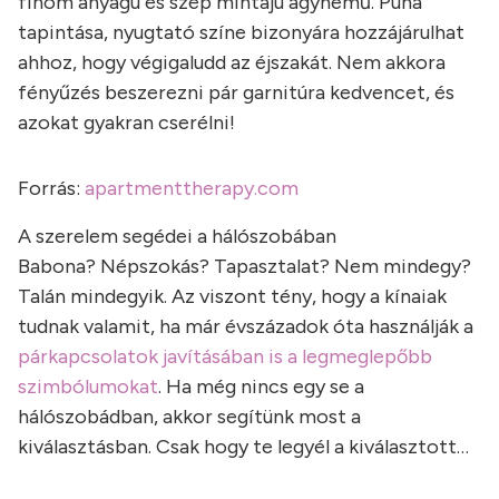
finom anyagú és szép mintájú ágynemű. Puha
tapintása, nyugtató színe bizonyára hozzájárulhat
ahhoz, hogy végigaludd az éjszakát. Nem akkora
fényűzés beszerezni pár garnitúra kedvencet, és
azokat gyakran cserélni!
Forrás:
apartmenttherapy.com
A szerelem segédei a hálószobában
Babona? Népszokás? Tapasztalat? Nem mindegy?
Talán mindegyik. Az viszont tény, hogy a kínaiak
tudnak valamit, ha már évszázadok óta használják a
párkapcsolatok javításában is a legmeglepőbb
szimbólumokat
. Ha még nincs egy se a
hálószobádban, akkor segítünk most a
kiválasztásban. Csak hogy te legyél a kiválasztott…