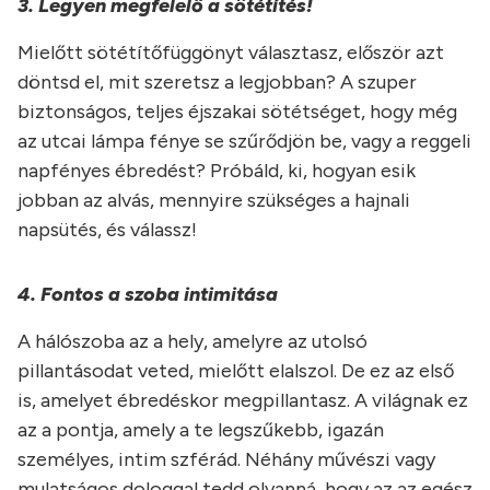
3. Legyen megfelelő a sötétítés
!
Mielőtt sötétítőfüggönyt választasz, először azt
döntsd el, mit szeretsz a legjobban? A szuper
biztonságos, teljes éjszakai sötétséget, hogy még
az utcai lámpa fénye se szűrődjön be, vagy a reggeli
napfényes ébredést? Próbáld, ki, hogyan esik
jobban az alvás, mennyire szükséges a hajnali
napsütés, és válassz!
4. Fontos a szoba intimitása
A hálószoba az a hely, amelyre az utolsó
pillantásodat veted, mielőtt elalszol. De ez az első
is, amelyet ébredéskor megpillantasz. A világnak ez
az a pontja, amely a te legszűkebb, igazán
személyes, intim szférád. Néhány művészi vagy
mulatságos dologgal tedd olyanná, hogy az az egész