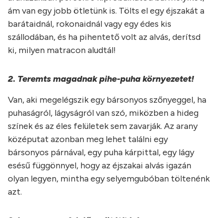
ám van egy jobb ötletünk is. Tölts el egy éjszakát a
barátaidnál, rokonaidnál vagy egy édes kis
szállodában, és ha pihentető volt az alvás, derítsd
ki, milyen matracon aludtál!
2. Teremts magadnak pihe-puha környezetet!
Van, aki megelégszik egy bársonyos szőnyeggel, ha
puhaságról, lágyságról van szó, miközben a hideg
színek és az éles felületek sem zavarják. Az arany
középutat azonban meg lehet találni egy
bársonyos párnával, egy puha kárpittal, egy lágy
esésű függönnyel, hogy az éjszakai alvás igazán
olyan legyen, mintha egy selyemgubóban töltenénk
azt.