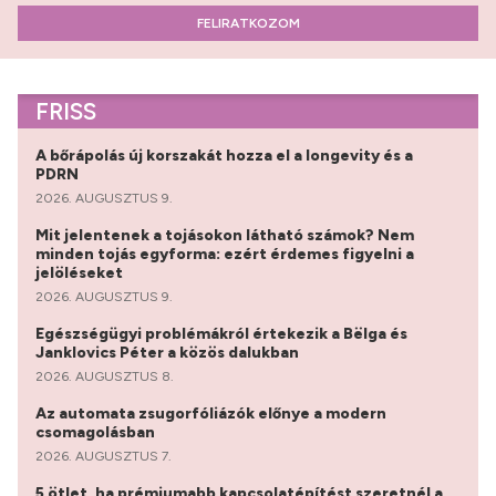
FELIRATKOZOM
FRISS
A bőrápolás új korszakát hozza el a longevity és a
PDRN
2026. AUGUSZTUS 9.
Mit jelentenek a tojásokon látható számok? Nem
minden tojás egyforma: ezért érdemes figyelni a
jelöléseket
2026. AUGUSZTUS 9.
Egészségügyi problémákról értekezik a Bëlga és
Janklovics Péter a közös dalukban
2026. AUGUSZTUS 8.
Az automata zsugorfóliázók előnye a modern
csomagolásban
2026. AUGUSZTUS 7.
5 ötlet, ha prémiumabb kapcsolatépítést szeretnél a