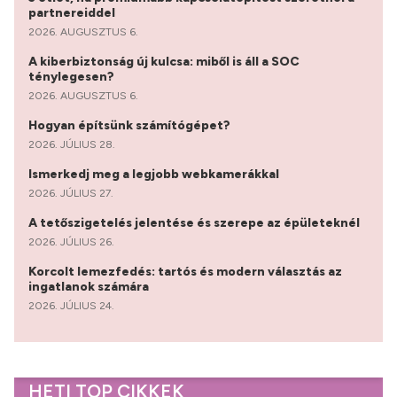
partnereiddel
2026. AUGUSZTUS 6.
A kiberbiztonság új kulcsa: miből is áll a SOC
ténylegesen?
2026. AUGUSZTUS 6.
Hogyan építsünk számítógépet?
2026. JÚLIUS 28.
Ismerkedj meg a legjobb webkamerákkal
2026. JÚLIUS 27.
A tetőszigetelés jelentése és szerepe az épületeknél
2026. JÚLIUS 26.
Korcolt lemezfedés: tartós és modern választás az
ingatlanok számára
2026. JÚLIUS 24.
HETI TOP CIKKEK