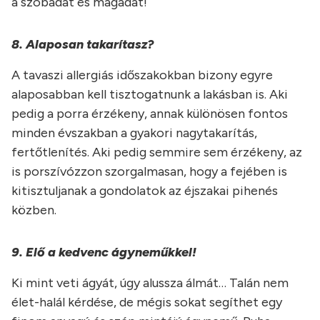
a szobádat és magadat!
8. Alaposan takarítasz?
A tavaszi allergiás időszakokban bizony egyre
alaposabban kell tisztogatnunk a lakásban is. Aki
pedig a porra érzékeny, annak különösen fontos
minden évszakban a gyakori nagytakarítás,
fertőtlenítés. Aki pedig semmire sem érzékeny, az
is porszívózzon szorgalmasan, hogy a fejében is
kitisztuljanak a gondolatok az éjszakai pihenés
közben.
9. Elő a kedvenc ágyneműkkel!
Ki mint veti ágyát, úgy alussza álmát… Talán nem
élet-halál kérdése, de mégis sokat segíthet egy