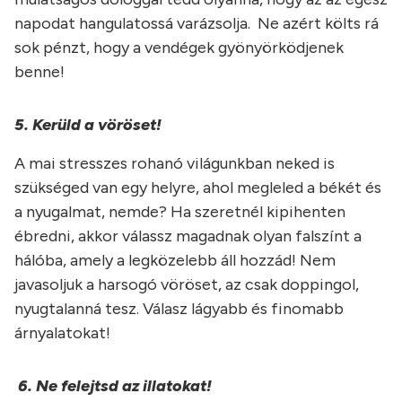
napodat hangulatossá varázsolja. Ne azért költs rá
sok pénzt, hogy a vendégek gyönyörködjenek
benne!
5. Kerüld a vöröset!
A mai stresszes rohanó világunkban neked is
szükséged van egy helyre, ahol megleled a békét és
a nyugalmat, nemde? Ha szeretnél kipihenten
ébredni, akkor válassz magadnak olyan falszínt a
hálóba, amely a legközelebb áll hozzád! Nem
javasoljuk a harsogó vöröset, az csak doppingol,
nyugtalanná tesz. Válasz lágyabb és finomabb
árnyalatokat!
6. Ne felejtsd az illatokat!