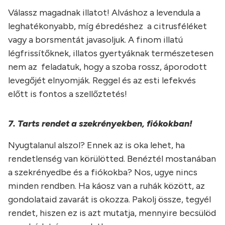
Válassz magadnak illatot! Alváshoz a levendula a
leghatékonyabb, míg ébredéshez a citrusféléket
vagy a borsmentát javasoljuk. A finom illatú
légfrissítőknek, illatos gyertyáknak természetesen
nem az feladatuk, hogy a szoba rossz, áporodott
levegőjét elnyomják. Reggel és az esti lefekvés
előtt is fontos a szellőztetés!
7. Tarts rendet a szekrényekben, fiókokban!
Nyugtalanul alszol? Ennek az is oka lehet, ha
rendetlenség van körülötted. Benéztél mostanában
a szekrényedbe és a fiókokba? Nos, ugye nincs
minden rendben. Ha káosz van a ruhák között, az
gondolataid zavarát is okozza. Pakolj össze, tegyél
rendet, hiszen ez is azt mutatja, mennyire becsülöd