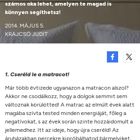
számos oka lehet, amelyen te magad is
könnyen segíthetsz!
2014. MÁJUS 5.
KRAJCSÓ JUDIT
1. Cseréld le a matracot!
Már több évtizede ugyanazon a matracon alszol?
Akkor ne csodálkozz, hogy a dolgok semmit sem
változnak körülötted! A matrac az elmúlt évek alatt
magába szívta tested minden energiáját, főleg a
negatívokat, s az évek során szinte hozzáidomult a
jellemedhez. Itt az ideje, hogy újra cseréld! Az
áruházakban percekre kipróbálhatod bármelyiket,