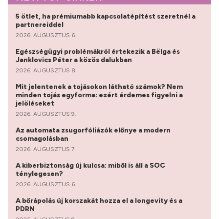
5 ötlet, ha prémiumabb kapcsolatépítést szeretnél a
partnereiddel
2026. AUGUSZTUS 6.
Egészségügyi problémákról értekezik a Bëlga és
Janklovics Péter a közös dalukban
2026. AUGUSZTUS 8.
Mit jelentenek a tojásokon látható számok? Nem
minden tojás egyforma: ezért érdemes figyelni a
jelöléseket
2026. AUGUSZTUS 9.
Az automata zsugorfóliázók előnye a modern
csomagolásban
2026. AUGUSZTUS 7.
A kiberbiztonság új kulcsa: miből is áll a SOC
ténylegesen?
2026. AUGUSZTUS 6.
A bőrápolás új korszakát hozza el a longevity és a
PDRN