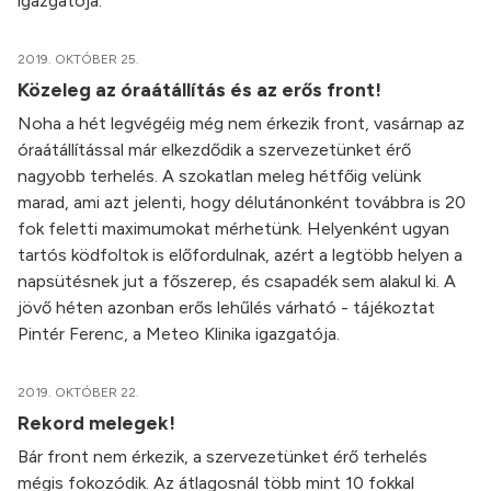
igazgatója.
2019. OKTÓBER 25.
Közeleg az óraátállítás és az erős front!
Noha a hét legvégéig még nem érkezik front, vasárnap az
óraátállítással már elkezdődik a szervezetünket érő
nagyobb terhelés. A szokatlan meleg hétfőig velünk
marad, ami azt jelenti, hogy délutánonként továbbra is 20
fok feletti maximumokat mérhetünk. Helyenként ugyan
tartós ködfoltok is előfordulnak, azért a legtöbb helyen a
napsütésnek jut a főszerep, és csapadék sem alakul ki. A
jövő héten azonban erős lehűlés várható - tájékoztat
Pintér Ferenc, a Meteo Klinika igazgatója.
2019. OKTÓBER 22.
Rekord melegek!
Bár front nem érkezik, a szervezetünket érő terhelés
mégis fokozódik. Az átlagosnál több mint 10 fokkal