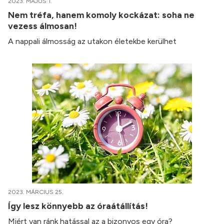
2023. MÁJUS 1.
Nem tréfa, hanem komoly kockázat: soha ne
vezess álmosan!
A nappali álmosság az utakon életekbe kerülhet
2023. MÁRCIUS 25.
Így lesz könnyebb az óraátállítás!
Miért van ránk hatással az a bizonyos egy óra?