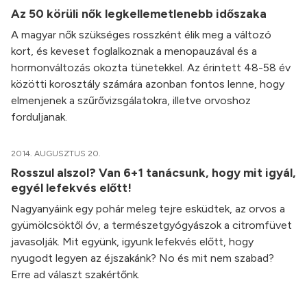
Az 50 körüli nők legkellemetlenebb időszaka
A magyar nők szükséges rosszként élik meg a változó
kort, és keveset foglalkoznak a menopauzával és a
hormonváltozás okozta tünetekkel. Az érintett 48-58 év
közötti korosztály számára azonban fontos lenne, hogy
elmenjenek a szűrővizsgálatokra, illetve orvoshoz
forduljanak.
2014. AUGUSZTUS 20.
Rosszul alszol? Van 6+1 tanácsunk, hogy mit igyál,
egyél lefekvés előtt!
Nagyanyáink egy pohár meleg tejre esküdtek, az orvos a
gyümölcsöktől óv, a természetgyógyászok a citromfüvet
javasolják. Mit együnk, igyunk lefekvés előtt, hogy
nyugodt legyen az éjszakánk? No és mit nem szabad?
Erre ad választ szakértőnk.