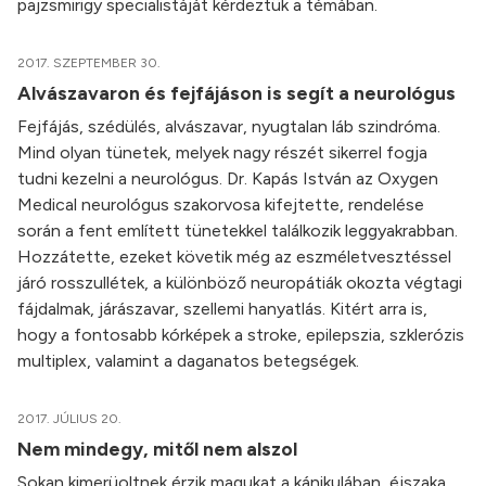
pajzsmirigy specialistáját kérdeztük a témában.
2017. SZEPTEMBER 30.
Alvászavaron és fejfájáson is segít a neurológus
Fejfájás, szédülés, alvászavar, nyugtalan láb szindróma.
Mind olyan tünetek, melyek nagy részét sikerrel fogja
tudni kezelni a neurológus. Dr. Kapás István az Oxygen
Medical neurológus szakorvosa kifejtette, rendelése
során a fent említett tünetekkel találkozik leggyakrabban.
Hozzátette, ezeket követik még az eszméletvesztéssel
járó rosszullétek, a különböző neuropátiák okozta végtagi
fájdalmak, járászavar, szellemi hanyatlás. Kitért arra is,
hogy a fontosabb kórképek a stroke, epilepszia, szklerózis
multiplex, valamint a daganatos betegségek.
2017. JÚLIUS 20.
Nem mindegy, mitől nem alszol
Sokan kimerüoltnek érzik magukat a kánikulában, éjszaka