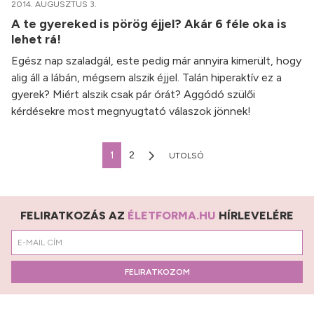
2014. AUGUSZTUS 3.
A te gyereked is pörög éjjel? Akár 6 féle oka is
lehet rá!
Egész nap szaladgál, este pedig már annyira kimerült, hogy
alig áll a lábán, mégsem alszik éjjel. Talán hiperaktív ez a
gyerek? Miért alszik csak pár órát? Aggódó szülői
kérdésekre most megnyugtató válaszok jönnek!
1
2
UTOLSÓ
FELIRATKOZÁS AZ
ÉLETFORMA.HU
HÍRLEVELÉRE
FELIRATKOZOM