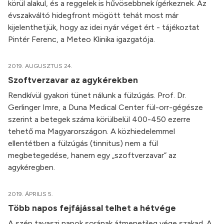
körül alakul, és a reggelek is hűvösebbnek ígérkeznek. Az
évszakváltó hidegfront mögött tehát most már
kijelenthetjük, hogy az idei nyár véget ért - tájékoztat
Pintér Ferenc, a Meteo Klinika igazgatója.
2019. AUGUSZTUS 24.
Szoftverzavar az agykérekben
Rendkívül gyakori tünet nálunk a fülzúgás. Prof. Dr.
Gerlinger Imre, a Duna Medical Center fül-orr-gégésze
szerint a betegek száma körülbelül 400-450 ezerre
tehető ma Magyarországon. A közhiedelemmel
ellentétben a fülzúgás (tinnitus) nem a fül
megbetegedése, hanem egy „szoftverzavar” az
agykéregben.
2019. ÁPRILIS 5.
Több napos fejfájással telhet a hétvége
A szép tavaszi napok sorának átmenetileg vége szakad. A