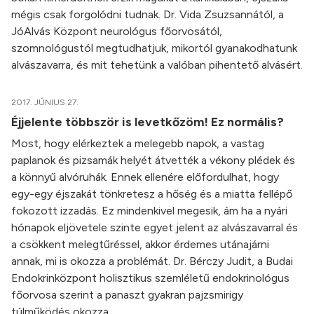
mégis csak forgolódni tudnak. Dr. Vida Zsuzsannától, a
JóAlvás Központ neurológus főorvosától,
szomnológustól megtudhatjuk, mikortól gyanakodhatunk
alvászavarra, és mit tehetünk a valóban pihentető alvásért.
2017. JÚNIUS 27.
Éjjelente többször is levetkőzöm! Ez normális?
Most, hogy elérkeztek a melegebb napok, a vastag
paplanok és pizsamák helyét átvették a vékony plédek és
a könnyű alvóruhák. Ennek ellenére előfordulhat, hogy
egy-egy éjszakát tönkretesz a hőség és a miatta fellépő
fokozott izzadás. Ez mindenkivel megesik, ám ha a nyári
hónapok eljövetele szinte egyet jelent az alvászavarral és
a csökkent melegtűréssel, akkor érdemes utánajárni
annak, mi is okozza a problémát. Dr. Bérczy Judit, a Budai
Endokrinközpont holisztikus szemléletű endokrinológus
főorvosa szerint a panaszt gyakran pajzsmirigy
túlműködés okozza.