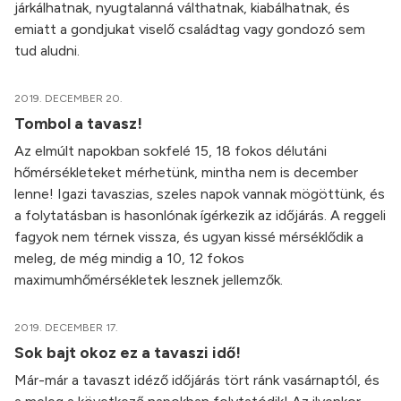
járkálhatnak, nyugtalanná válthatnak, kiabálhatnak, és
emiatt a gondjukat viselő családtag vagy gondozó sem
tud aludni.
2019. DECEMBER 20.
Tombol a tavasz!
Az elmúlt napokban sokfelé 15, 18 fokos délutáni
hőmérsékleteket mérhetünk, mintha nem is december
lenne! Igazi tavaszias, szeles napok vannak mögöttünk, és
a folytatásban is hasonlónak ígérkezik az időjárás. A reggeli
fagyok nem térnek vissza, és ugyan kissé mérséklődik a
meleg, de még mindig a 10, 12 fokos
maximumhőmérsékletek lesznek jellemzők.
2019. DECEMBER 17.
Sok bajt okoz ez a tavaszi idő!
Már-már a tavaszt idéző időjárás tört ránk vasárnaptól, és