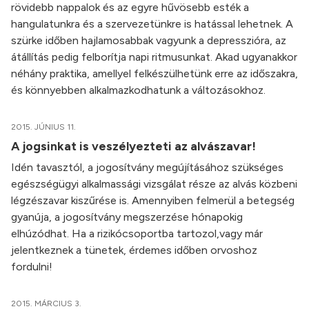
rövidebb nappalok és az egyre hűvösebb esték a
hangulatunkra és a szervezetünkre is hatással lehetnek. A
szürke időben hajlamosabbak vagyunk a depresszióra, az
átállítás pedig felborítja napi ritmusunkat. Akad ugyanakkor
néhány praktika, amellyel felkészülhetünk erre az időszakra,
és könnyebben alkalmazkodhatunk a változásokhoz.
2015. JÚNIUS 11.
A jogsinkat is veszélyezteti az alvászavar!
Idén tavasztól, a jogosítvány megújításához szükséges
egészségügyi alkalmassági vizsgálat része az alvás közbeni
légzészavar kiszűrése is. Amennyiben felmerül a betegség
gyanúja, a jogosítvány megszerzése hónapokig
elhúzódhat. Ha a rizikócsoportba tartozol,vagy már
jelentkeznek a tünetek, érdemes időben orvoshoz
fordulni!
2015. MÁRCIUS 3.