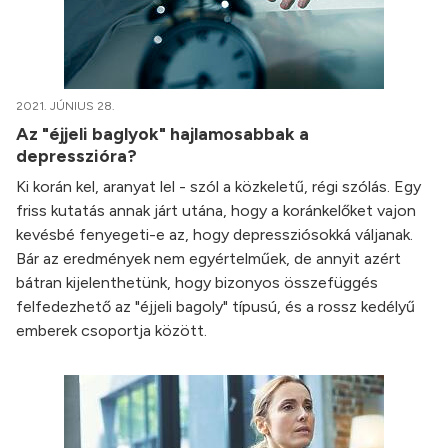
2021. JÚNIUS 28.
Az "éjjeli baglyok" hajlamosabbak a
depresszióra?
Ki korán kel, aranyat lel - szól a közkeletű, régi szólás. Egy
friss kutatás annak járt utána, hogy a koránkelőket vajon
kevésbé fenyegeti-e az, hogy depressziósokká váljanak.
Bár az eredmények nem egyértelműek, de annyit azért
bátran kijelenthetünk, hogy bizonyos összefüggés
felfedezhető az "éjjeli bagoly" típusú, és a rossz kedélyű
emberek csoportja között.