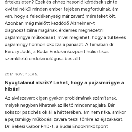
értekezleten? Ezek és ehhez hasonló kérdések szinte
kivétel nélkül minden ember fejében megfordulnak, ám
van, hogy a feledékenység már zavaró méreteket ölt.
Azonban még mielőtt kezdődő Alzheimer-t
diagnosztizálna magának, érdemes megnézetni
pajzsmirigye működését, mivel meglehet, hogy a túl kevés
pajzsmirigy hormon okozza a panaszt. A témában dr.
Bérczy Judit, a Budai Endokrinközpont holisztikus
szemléletű endokrinológusa beszélt.
2017. NOVEMBER 5.
Nyugtalanul alszik? Lehet, hogy a pajzsmirigye a
hibás!
Az alvászavarok igen gyakori problémának számítanak,
melyek nagyban kihatnak az illető mindennapjaira. Bár
sokszor pszichés ok áll a hátterében, ám nem ritka, amikor
a pajzsmirigy működési zavara teszi tönkre az éjszakákat.
Dr. Békési Gábor PhD-t, a Budai Endokrinközpont