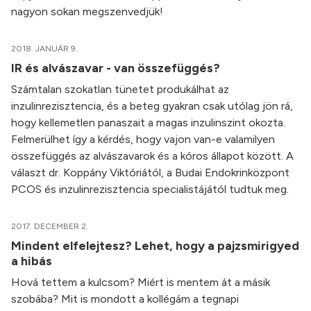
nagyon sokan megszenvedjük!
2018. JANUÁR 9.
IR és alvászavar - van összefüggés?
Számtalan szokatlan tünetet produkálhat az
inzulinrezisztencia, és a beteg gyakran csak utólag jön rá,
hogy kellemetlen panaszait a magas inzulinszint okozta.
Felmerülhet így a kérdés, hogy vajon van-e valamilyen
összefüggés az alvászavarok és a kóros állapot között. A
választ dr. Koppány Viktóriától, a Budai Endokrinközpont
PCOS és inzulinrezisztencia specialistájától tudtuk meg.
2017. DECEMBER 2.
Mindent elfelejtesz? Lehet, hogy a pajzsmirigyed
a hibás
Hová tettem a kulcsom? Miért is mentem át a másik
szobába? Mit is mondott a kollégám a tegnapi