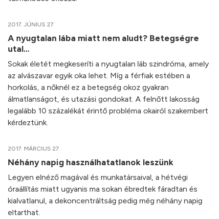
2017. JÚNIUS 27.
A nyugtalan lába miatt nem aludt? Betegségre
utal...
Sokak életét megkeseríti a nyugtalan láb szindróma, amely
az alvászavar egyik oka lehet. Míg a férfiak estében a
horkolás, a nőknél ez a betegség okoz gyakran
álmatlanságot, és utazási gondokat. A felnőtt lakosság
legalább 10 százalékát érintő probléma okairól szakembert
kérdeztünk.
2017. MÁRCIUS 27.
Néhány napig használhatatlanok leszünk
Legyen elnéző magával és munkatársaival, a hétvégi
óraállítás miatt ugyanis ma sokan ébredtek fáradtan és
kialvatlanul, a dekoncentráltság pedig még néhány napig
eltarthat.