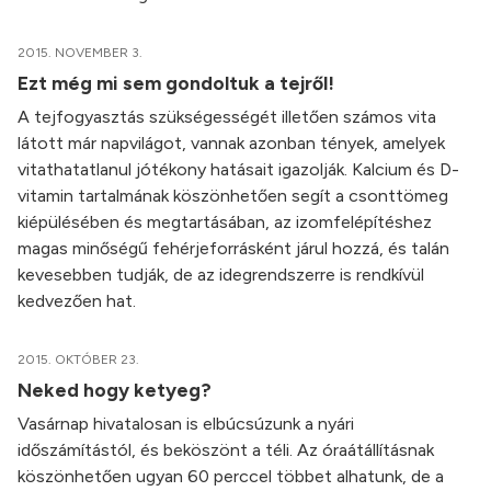
2015. NOVEMBER 3.
Ezt még mi sem gondoltuk a tejről!
A tejfogyasztás szükségességét illetően számos vita
látott már napvilágot, vannak azonban tények, amelyek
vitathatatlanul jótékony hatásait igazolják. Kalcium és D-
vitamin tartalmának köszönhetően segít a csonttömeg
kiépülésében és megtartásában, az izomfelépítéshez
magas minőségű fehérjeforrásként járul hozzá, és talán
kevesebben tudják, de az idegrendszerre is rendkívül
kedvezően hat.
2015. OKTÓBER 23.
Neked hogy ketyeg?
Vasárnap hivatalosan is elbúcsúzunk a nyári
időszámítástól, és beköszönt a téli. Az óraátállításnak
köszönhetően ugyan 60 perccel többet alhatunk, de a