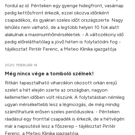
fordul az id. Pénteken egy gyenge hidegfront, vasárnap
pedig kettősfront érkezik, ezzel okozva időnként
csapadékos, és gyakran szeles időt országszerte. Nagy
lehűlés nem várható, de a legtöbb helyen 10 fok alatt
alakulnak a maximumhőmérsékletek. - A változékony idő
pedig előreláthatólag a jövő héten is folytatódni fog -
tájékoztat Pintér Ferenc, a Meteo Klinika igazgatója.
2020. FEBRUÁR 14.
Még nincs vége a tomboló szélnek!
Ritkán tapasztalható viharciklon okozott orkán erejű
szelet a hét elején szerte az országban, nagyon
kellemetlen időben volt részünk. A folytatásban némileg
ugyan mérsékeltebb lesz a légmozgás, de még mindig
számíthatunk erősen szeles periódusokra. - Pénteken
ráadásul egy fronttal csapadék is érkezik, de a hétvégén
már a napsütésé lesz a főszerep - tájékoztat Pintér
Ferenc, a Meteo Klinika igazgatója.