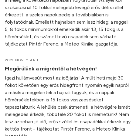
a meleg a következő napokban folytatódik! Az ilyenkor
szokásosnál 10 fokkal melegebb levegő erős déli széllel
érkezett, a szeles napok pedig a továbbiakban is
folytatódnak. Emellett hajnalban sem lesz hideg: a reggeli
5, 8 fokos minimumokról emelkedik akár 13, 15 fokig is a
hőmérséklet, és számottevő csapadék sem várható -
tájékoztat Pintér Ferenc, a Meteo Klinika igazgatója.
2019. NOVEMBER 1.
Megőrülünk a migréntől a hétvégén!
Igazi hullámvasút most az időjárás! A múlt heti majd 30
fokot követően egy erős hidegfront nyomán egyik napról
a másikra megjelentek a hajnali fagyok, és a nappali
hőmérsékletekben is 15 fokos visszaeséseket
tapasztaltunk. A lehűlés csak átmeneti, a hétvégére ismét
melegedés érkezik, többfelé 20 fokot is mérhetünk! Nem
lesz azonban jó idő, erős széllel és csapadékkal érkezik egy
kettős front - tájékoztat Pintér Ferenc, a Meteo Klinika