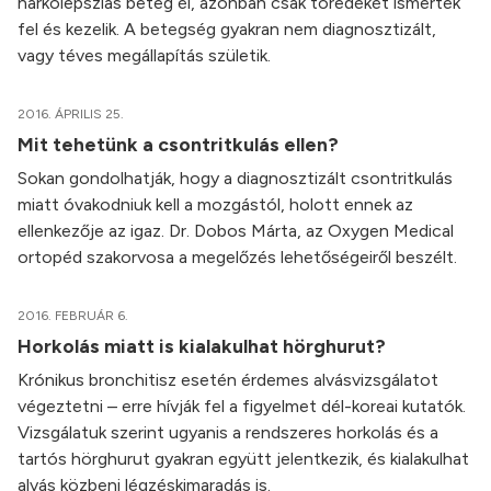
narkolepsziás beteg él, azonban csak töredékét ismerték
fel és kezelik. A betegség gyakran nem diagnosztizált,
vagy téves megállapítás születik.
2016. ÁPRILIS 25.
Mit tehetünk a csontritkulás ellen?
Sokan gondolhatják, hogy a diagnosztizált csontritkulás
miatt óvakodniuk kell a mozgástól, holott ennek az
ellenkezője az igaz. Dr. Dobos Márta, az Oxygen Medical
ortopéd szakorvosa a megelőzés lehetőségeiről beszélt.
2016. FEBRUÁR 6.
Horkolás miatt is kialakulhat hörghurut?
Krónikus bronchitisz esetén érdemes alvásvizsgálatot
végeztetni – erre hívják fel a figyelmet dél-koreai kutatók.
Vizsgálatuk szerint ugyanis a rendszeres horkolás és a
tartós hörghurut gyakran együtt jelentkezik, és kialakulhat
alvás közbeni légzéskimaradás is.