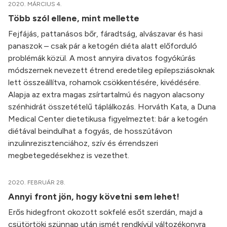
2020. MÁRCIUS 4.
Több szól ellene, mint mellette
Fejfájás, pattanásos bőr, fáradtság, alvászavar és hasi
panaszok – csak pár a ketogén diéta alatt előforduló
problémák közül. A most annyira divatos fogyókúrás
módszernek nevezett étrend eredetileg epilepsziásoknak
lett összeállítva, rohamok csökkentésére, kivédésére.
Alapja az extra magas zsírtartalmú és nagyon alacsony
szénhidrát összetételű táplálkozás. Horváth Kata, a Duna
Medical Center dietetikusa figyelmeztet: bár a ketogén
diétával beindulhat a fogyás, de hosszútávon
inzulinrezisztenciához, szív és érrendszeri
megbetegedésekhez is vezethet.
2020. FEBRUÁR 28.
Annyi front jön, hogy követni sem lehet!
Erős hidegfront okozott sokfelé esőt szerdán, majd a
csütörtöki szünnap után ismét rendkívül változékonyra