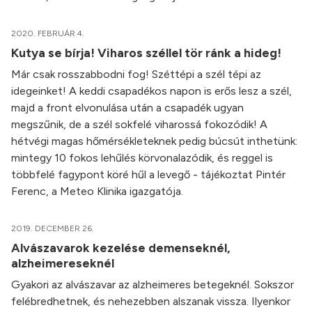
2020. FEBRUÁR 4.
Kutya se bírja! Viharos széllel tör ránk a hideg!
Már csak rosszabbodni fog! Széttépi a szél tépi az
idegeinket! A keddi csapadékos napon is erős lesz a szél,
majd a front elvonulása után a csapadék ugyan
megszűnik, de a szél sokfelé viharossá fokozódik! A
hétvégi magas hőmérsékleteknek pedig búcsút inthetünk:
mintegy 10 fokos lehűlés körvonalazódik, és reggel is
többfelé fagypont köré hűl a levegő - tájékoztat Pintér
Ferenc, a Meteo Klinika igazgatója.
2019. DECEMBER 26.
Alvászavarok kezelése demenseknél,
alzheimereseknél
Gyakori az alvászavar az alzheimeres betegeknél. Sokszor
felébredhetnek, és nehezebben alszanak vissza. Ilyenkor