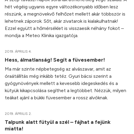
hét végéig ugyanis egyre változékonyabb időben lesz
részünk, a megnövekvő felhőzet mellett akár többször is
lehetnek záporok. Sőt, akár zivatarok is kialakulhatnak!
Ezzel együtt a hőmérséklet is visszaesik néhány fokot –
mondja a Meteo Klinika igazgatója.
2019. ÁPRILIS 4.
Hess, álmatlanság! Segít a füvesember!
Ma már szinte népbetegség az alvászavar, amit az
óraátállítás még inkább tetéz. Gyuri bácsi szerint a
gyógynövények mellett a kevesebb idegeskedés és a
kütyük kikapcsolása segíthet a legtöbbet. Nézzük, milyen
teákat ajánl a bükki füvesember a rossz alvóknak.
2019. ÁPRILIS 2.
Talpunk alatt fütyül a szél – fájhat a fejünk
miatta!