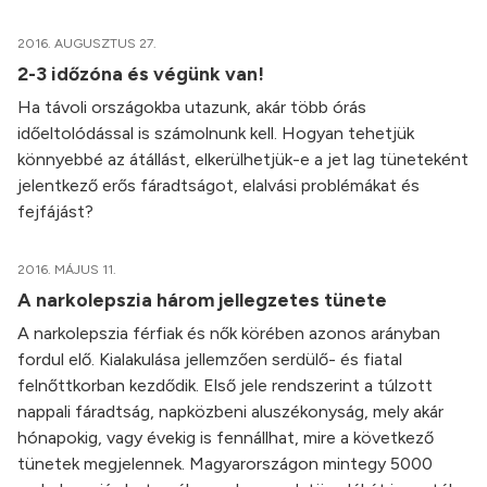
2016. AUGUSZTUS 27.
2-3 időzóna és végünk van!
Ha távoli országokba utazunk, akár több órás
időeltolódással is számolnunk kell. Hogyan tehetjük
könnyebbé az átállást, elkerülhetjük-e a jet lag tüneteként
jelentkező erős fáradtságot, elalvási problémákat és
fejfájást?
2016. MÁJUS 11.
A narkolepszia három jellegzetes tünete
A narkolepszia férfiak és nők körében azonos arányban
fordul elő. Kialakulása jellemzően serdülő- és fiatal
felnőttkorban kezdődik. Első jele rendszerint a túlzott
nappali fáradtság, napközbeni aluszékonyság, mely akár
hónapokig, vagy évekig is fennállhat, mire a következő
tünetek megjelennek. Magyarországon mintegy 5000