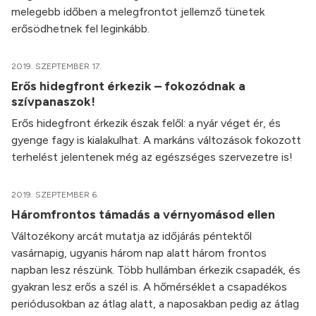
melegebb időben a melegfrontot jellemző tünetek
erősödhetnek fel leginkább.
2019. SZEPTEMBER 17.
Erős hidegfront érkezik – fokozódnak a
szívpanaszok!
Erős hidegfront érkezik észak felől: a nyár véget ér, és
gyenge fagy is kialakulhat. A markáns változások fokozott
terhelést jelentenek még az egészséges szervezetre is!
2019. SZEPTEMBER 6.
Háromfrontos támadás a vérnyomásod ellen
Változékony arcát mutatja az időjárás péntektől
vasárnapig, ugyanis három nap alatt három frontos
napban lesz részünk. Több hullámban érkezik csapadék, és
gyakran lesz erős a szél is. A hőmérséklet a csapadékos
periódusokban az átlag alatt, a naposakban pedig az átlag