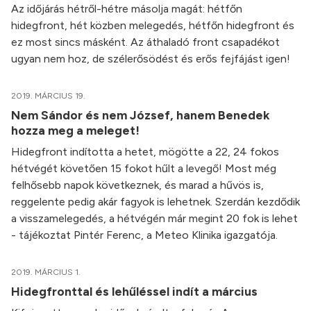
Az időjárás hétről-hétre másolja magát: hétfőn
hidegfront, hét közben melegedés, hétfőn hidegfront és
ez most sincs másként. Az áthaladó front csapadékot
ugyan nem hoz, de szélerősödést és erős fejfájást igen!
2019. MÁRCIUS 19.
Nem Sándor és nem József, hanem Benedek
hozza meg a meleget!
Hidegfront indította a hetet, mögötte a 22, 24 fokos
hétvégét követően 15 fokot hűlt a levegő! Most még
felhősebb napok következnek, és marad a hűvös is,
reggelente pedig akár fagyok is lehetnek. Szerdán kezdődik
a visszamelegedés, a hétvégén már megint 20 fok is lehet
- tájékoztat Pintér Ferenc, a Meteo Klinika igazgatója.
2019. MÁRCIUS 1.
Hidegfronttal és lehűléssel indít a március