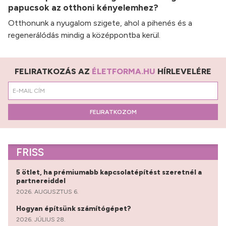
papucsok az otthoni kényelemhez?
Otthonunk a nyugalom szigete, ahol a pihenés és a
regenerálódás mindig a középpontba kerül.
FELIRATKOZÁS AZ
ÉLETFORMA.HU
HÍRLEVELÉRE
FELIRATKOZOM
FRISS
5 ötlet, ha prémiumabb kapcsolatépítést szeretnél a
partnereiddel
2026. AUGUSZTUS 6.
Hogyan építsünk számítógépet?
2026. JÚLIUS 28.