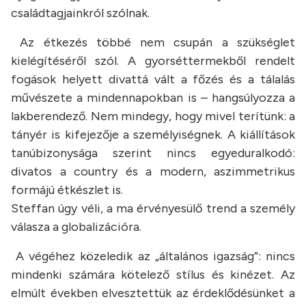
családtagjainkról szólnak.
Az étkezés többé nem csupán a szükséglet
kielégítéséről szól. A gyorséttermekből rendelt
fogások helyett divattá vált a főzés és a tálalás
művészete a mindennapokban is – hangsúlyozza a
lakberendező. Nem mindegy, hogy mivel terítünk: a
tányér is kifejezője a személyiségnek. A kiállítások
tanúbizonysága szerint nincs egyeduralkodó:
divatos a country és a modern, aszimmetrikus
formájú étkészlet is.
Steffan úgy véli, a ma érvényesülő trend a személy
válasza a globalizációra.
A végéhez közeledik az „általános igazság”: nincs
mindenki számára kötelező stílus és kinézet. Az
elmúlt években elvesztettük az érdeklődésünket a