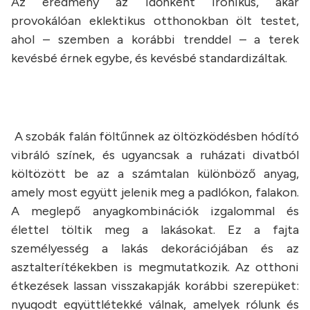
Az eredmény az időnként ironikus, akár
provokálóan eklektikus otthonokban ölt testet,
ahol – szemben a korábbi trenddel – a terek
kevésbé érnek egybe, és kevésbé standardizáltak.
A szobák falán föltűnnek az öltözködésben hódító
vibráló színek, és ugyancsak a ruházati divatból
költözött be az a számtalan különböző anyag,
amely most együtt jelenik meg a padlókon, falakon.
A meglepő anyagkombinációk izgalommal és
élettel töltik meg a lakásokat. Ez a fajta
személyesség a lakás dekorációjában és az
asztalterítékekben is megmutatkozik. Az otthoni
étkezések lassan visszakapják korábbi szerepüket:
nyugodt együttlétekké válnak, amelyek rólunk és