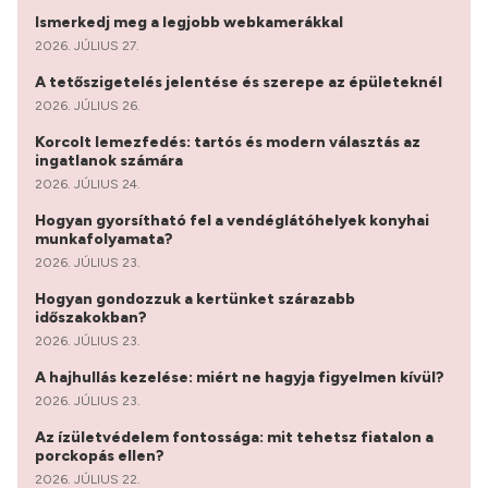
Ismerkedj meg a legjobb webkamerákkal
2026. JÚLIUS 27.
A tetőszigetelés jelentése és szerepe az épületeknél
2026. JÚLIUS 26.
Korcolt lemezfedés: tartós és modern választás az
ingatlanok számára
2026. JÚLIUS 24.
Hogyan gyorsítható fel a vendéglátóhelyek konyhai
munkafolyamata?
2026. JÚLIUS 23.
Hogyan gondozzuk a kertünket szárazabb
időszakokban?
2026. JÚLIUS 23.
A hajhullás kezelése: miért ne hagyja figyelmen kívül?
2026. JÚLIUS 23.
Az ízületvédelem fontossága: mit tehetsz fiatalon a
porckopás ellen?
2026. JÚLIUS 22.