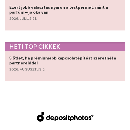
Ezért jobb választás nyáron a testpermet, mint a
parfüm – jó oka van
2026. JÚLIUS 21.
HETI TOP CIKKEK
5 ötlet, ha prémiumabb kapcsolatépítést szeretnél a
partnereiddel
2026. AUGUSZTUS 6.