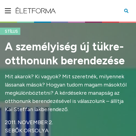
STÍLUS
A személyiség új tükre-
otthonunk berendezése
Mit akarok? Ki vagyok? Mit szeretnék, milyennek
lássanak mások? Hogyan tudom magam másoktól
megkülönböztetni? A kérdésekre manapság az
otthonunk berendezésével is válaszolunk – állítja
Kai Steffan lakberendező.
2011. NOVEMBER 2.
SEBŐK ORSOLYA