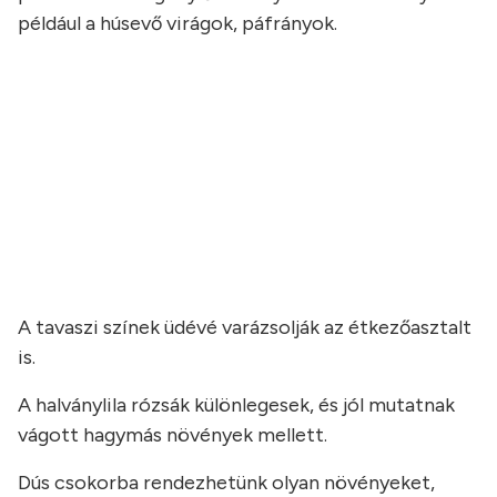
például a húsevő virágok, páfrányok.
a
a
a
a
A tavaszi színek üdévé varázsolják az étkezőasztalt
is.
A halványlila rózsák különlegesek, és jól mutatnak
vágott hagymás növények mellett.
Dús csokorba rendezhetünk olyan növényeket,