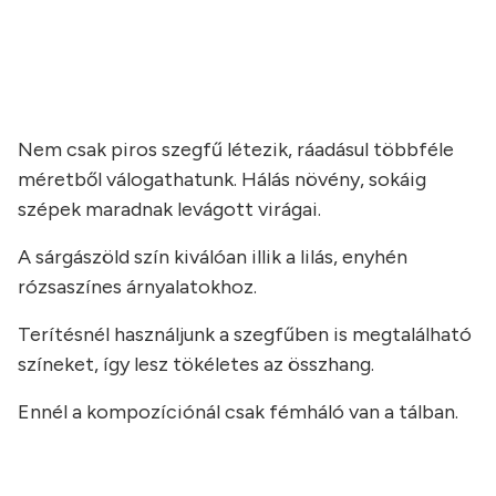
a
Nem csak piros szegfű létezik, ráadásul többféle
méretből válogathatunk. Hálás növény, sokáig
szépek maradnak levágott virágai.
A sárgászöld szín kiválóan illik a lilás, enyhén
rózsaszínes árnyalatokhoz.
Terítésnél használjunk a szegfűben is megtalálható
színeket, így lesz tökéletes az összhang.
Ennél a kompozíciónál csak fémháló van a tálban.
a