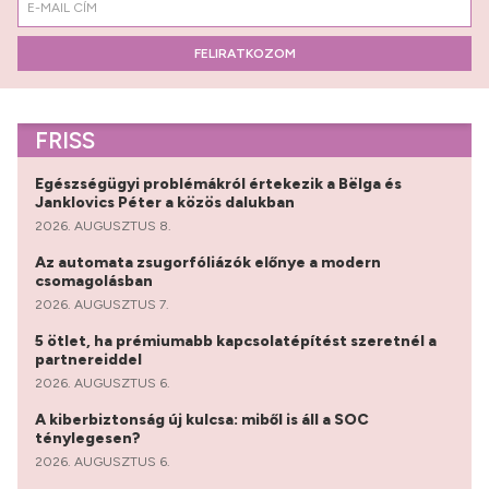
FELIRATKOZOM
FRISS
Egészségügyi problémákról értekezik a Bëlga és
Janklovics Péter a közös dalukban
2026. AUGUSZTUS 8.
Az automata zsugorfóliázók előnye a modern
csomagolásban
2026. AUGUSZTUS 7.
5 ötlet, ha prémiumabb kapcsolatépítést szeretnél a
partnereiddel
2026. AUGUSZTUS 6.
A kiberbiztonság új kulcsa: miből is áll a SOC
ténylegesen?
2026. AUGUSZTUS 6.