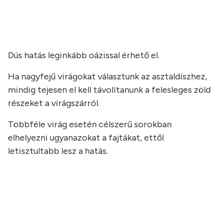
a
a
Dús hatás leginkább oázissal érhető el.
Ha nagyfejű virágokat választunk az asztaldíszhez,
mindig tejesen el kell távolítanunk a felesleges zöld
részeket a virágszárról.
Többféle virág esetén célszerű sorokban
elhelyezni ugyanazokat a fajtákat, ettől
letisztultabb lesz a hatás.