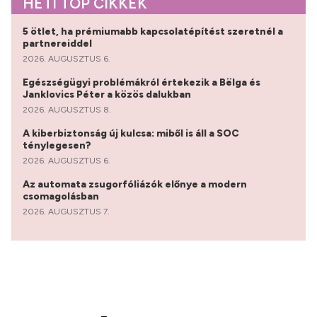
HETI TOP CIKKEK
5 ötlet, ha prémiumabb kapcsolatépítést szeretnél a
partnereiddel
2026. AUGUSZTUS 6.
Egészségügyi problémákról értekezik a Bëlga és
Janklovics Péter a közös dalukban
2026. AUGUSZTUS 8.
A kiberbiztonság új kulcsa: miből is áll a SOC
ténylegesen?
2026. AUGUSZTUS 6.
Az automata zsugorfóliázók előnye a modern
csomagolásban
2026. AUGUSZTUS 7.