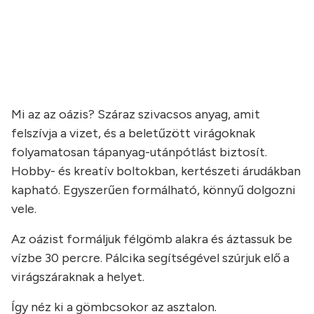
a
a
Mi az az oázis? Száraz szivacsos anyag, amit
felszívja a vizet, és a beletűzött virágoknak
folyamatosan tápanyag-utánpótlást biztosít.
Hobby- és kreatív boltokban, kertészeti árudákban
kapható. Egyszerűen formálható, könnyű dolgozni
vele.
Az oázist formáljuk félgömb alakra és áztassuk be
vízbe 30 percre. Pálcika segítségével szúrjuk elő a
virágszáraknak a helyet.
Így néz ki a gömbcsokor az asztalon.