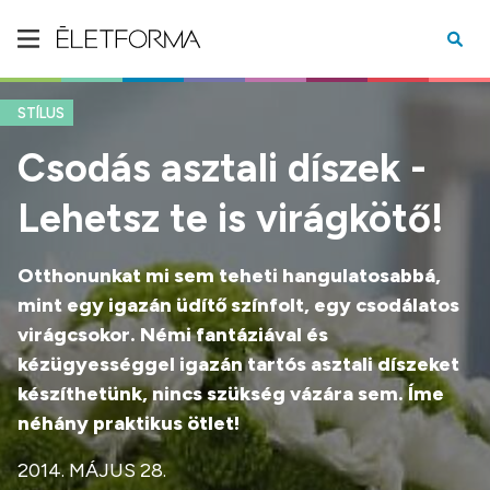
STÍLUS
Csodás asztali díszek -
Lehetsz te is virágkötő!
Otthonunkat mi sem teheti hangulatosabbá,
mint egy igazán üdítő színfolt, egy csodálatos
virágcsokor. Némi fantáziával és
kézügyességgel igazán tartós asztali díszeket
készíthetünk, nincs szükség vázára sem. Íme
néhány praktikus ötlet!
2014. MÁJUS 28.