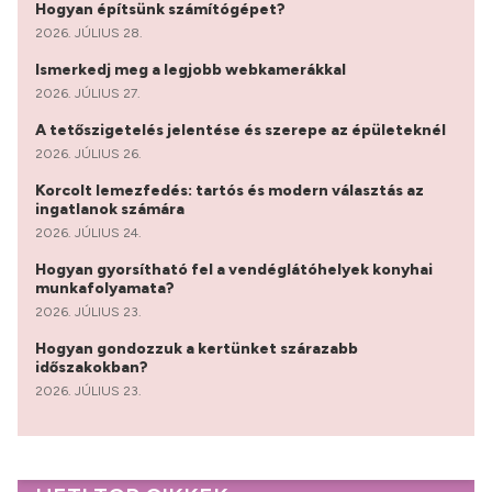
Hogyan építsünk számítógépet?
2026. JÚLIUS 28.
Ismerkedj meg a legjobb webkamerákkal
2026. JÚLIUS 27.
A tetőszigetelés jelentése és szerepe az épületeknél
2026. JÚLIUS 26.
Korcolt lemezfedés: tartós és modern választás az
ingatlanok számára
2026. JÚLIUS 24.
Hogyan gyorsítható fel a vendéglátóhelyek konyhai
munkafolyamata?
2026. JÚLIUS 23.
Hogyan gondozzuk a kertünket szárazabb
időszakokban?
2026. JÚLIUS 23.