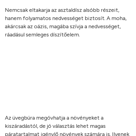
Nemcsak eltakarja az asztaldísz alsóbb részeit,
hanem folyamatos nedvességet biztosít. A moha,
akárcsak az oázis, magába szívja a nedvességet,
ráadásul semleges díszítőelem.
a
a
a
a
a
Az üvegbúra megóvhatja a növényeket a
kiszáradástól, de jó választás lehet magas
páratartalmat igénylő növények számára is. Ilyenek