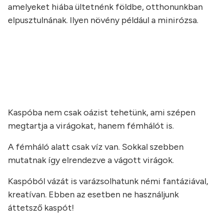
amelyeket hiába ültetnénk földbe, otthonunkban
elpusztulnának. Ilyen növény például a minirózsa.
a
a
a
Kaspóba nem csak oázist tehetünk, ami szépen
megtartja a virágokat, hanem fémhálót is.
A fémháló alatt csak víz van. Sokkal szebben
mutatnak így elrendezve a vágott virágok.
Kaspóból vázát is varázsolhatunk némi fantáziával,
kreatívan. Ebben az esetben ne használjunk
áttetsző kaspót!