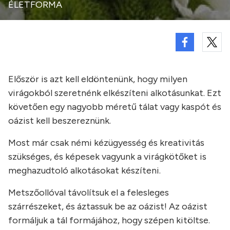
ÉLETFORMA
Először is azt kell eldöntenünk, hogy milyen
virágokból szeretnénk elkészíteni alkotásunkat. Ezt
követően egy nagyobb méretű tálat vagy kaspót és
oázist kell beszereznünk.
Most már csak némi kézügyesség és kreativitás
szükséges, és képesek vagyunk a virágkötőket is
meghazudtoló alkotásokat készíteni.
Metszőollóval távolítsuk el a felesleges
szárrészeket, és áztassuk be az oázist! Az oázist
formáljuk a tál formájához, hogy szépen kitöltse.