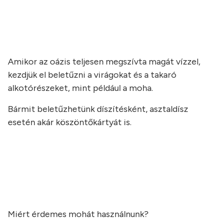
a
a
Amikor az oázis teljesen megszívta magát vízzel,
kezdjük el beletűzni a virágokat és a takaró
alkotórészeket, mint például a moha.
Bármit beletűzhetünk díszítésként, asztaldísz
esetén akár köszöntőkártyát is.
a
a
a
Miért érdemes mohát használnunk?