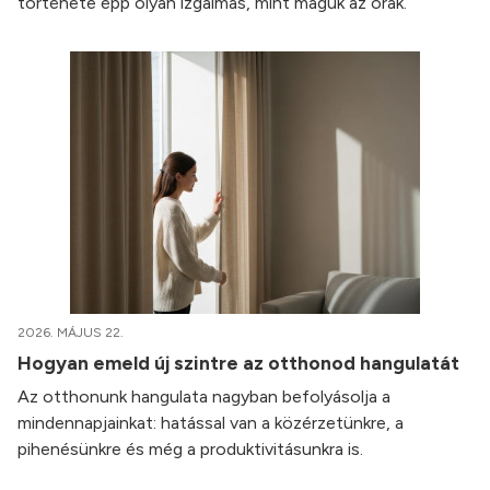
története épp olyan izgalmas, mint maguk az órák.
2026. MÁJUS 22.
Hogyan emeld új szintre az otthonod hangulatát
Az otthonunk hangulata nagyban befolyásolja a
mindennapjainkat: hatással van a közérzetünkre, a
pihenésünkre és még a produktivitásunkra is.