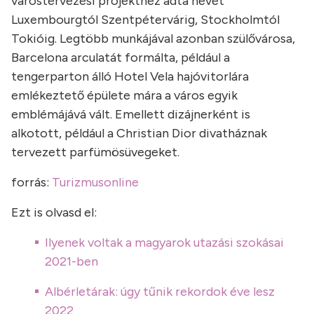
várostervezési projekthez adta nevét
Luxembourgtól Szentpétervárig, Stockholmtól
Tokióig. Legtöbb munkájával azonban szülővárosa,
Barcelona arculatát formálta, például a
tengerparton álló Hotel Vela hajóvitorlára
emlékeztető épülete mára a város egyik
emblémájává vált. Emellett dizájnerként is
alkotott, például a Christian Dior divatháznak
tervezett parfümösüvegeket.
forrás:
Turizmusonline
Ezt is olvasd el:
Ilyenek voltak a magyarok utazási szokásai
2021-ben
Albérletárak: úgy tűnik rekordok éve lesz
2022