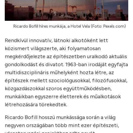
Ricardo Bofill híres munkája, a Hotel Vela (Foto: Pexels.com)
Rendkívül innovatív, látnoki alkotóként lett
közismert világszerte, aki folyamatosan
megkérdőjelezte az építészetben uralkodó aktuális
gondolkodást és divatot. 1963-ban irodáját egyfajta
multidiszciplináris műhelyként hozta létre, az
építészek mellett szociológusokkal, filozófusokkal,
közgazdászokkal szoros együttműködésben,
munkáikban egyszerre életterek és műalkotások
létrehozására törekedtek.
Ricardo Bofill hosszú munkássága során a világ
negyven országában több mint ezer építészeti,