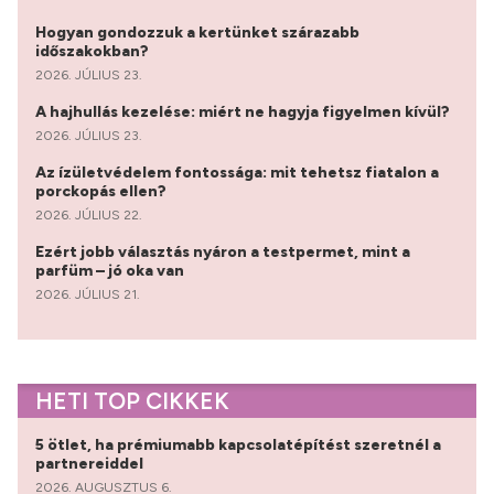
Hogyan gondozzuk a kertünket szárazabb
időszakokban?
2026. JÚLIUS 23.
A hajhullás kezelése: miért ne hagyja figyelmen kívül?
2026. JÚLIUS 23.
Az ízületvédelem fontossága: mit tehetsz fiatalon a
porckopás ellen?
2026. JÚLIUS 22.
Ezért jobb választás nyáron a testpermet, mint a
parfüm – jó oka van
2026. JÚLIUS 21.
HETI TOP CIKKEK
5 ötlet, ha prémiumabb kapcsolatépítést szeretnél a
partnereiddel
2026. AUGUSZTUS 6.