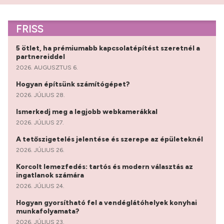
FRISS
5 ötlet, ha prémiumabb kapcsolatépítést szeretnél a
partnereiddel
2026. AUGUSZTUS 6.
Hogyan építsünk számítógépet?
2026. JÚLIUS 28.
Ismerkedj meg a legjobb webkamerákkal
2026. JÚLIUS 27.
A tetőszigetelés jelentése és szerepe az épületeknél
2026. JÚLIUS 26.
Korcolt lemezfedés: tartós és modern választás az
ingatlanok számára
2026. JÚLIUS 24.
Hogyan gyorsítható fel a vendéglátóhelyek konyhai
munkafolyamata?
2026. JÚLIUS 23.