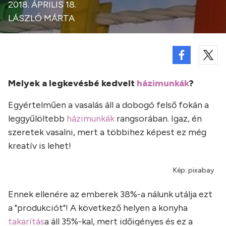
2018. ÁPRILIS 18.
LÁSZLÓ MÁRTA
Melyek a legkevésbé kedvelt
házimunkák
?
Egyértelműen a vasalás áll a dobogó felső fokán a
leggyűlöltebb
házimunkák
rangsorában. Igaz, én
szeretek vasalni, mert a többihez képest ez még
kreatív is lehet!
Kép: pixabay
Ennek ellenére az emberek 38%-a nálunk utálja ezt
a "produkciót"! A következő helyen a konyha
takarítás
a áll 35%-kal, mert időigényes és ez a