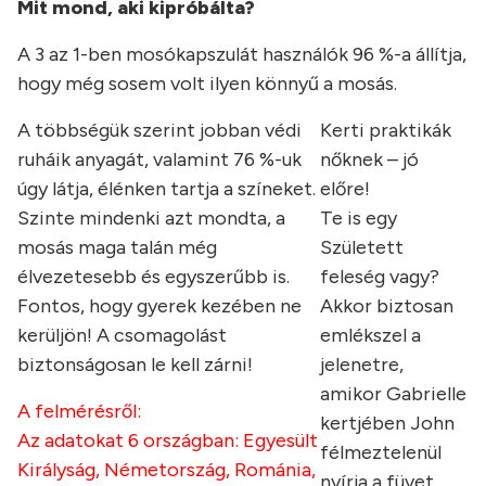
Mit mond, aki kipróbálta?
A 3 az 1-ben mosókapszulát használók 96 %-a állítja,
hogy még sosem volt ilyen könnyű a mosás.
A többségük szerint jobban védi
Kerti praktikák
ruháik anyagát, valamint 76 %-uk
nőknek – jó
úgy látja, élénken tartja a színeket.
előre!
Szinte mindenki azt mondta, a
Te is egy
mosás maga talán még
Született
élvezetesebb és egyszerűbb is.
feleség vagy?
Fontos, hogy gyerek kezében ne
Akkor biztosan
kerüljön! A csomagolást
emlékszel a
biztonságosan le kell zárni!
jelenetre,
amikor Gabrielle
A felmérésről:
kertjében John
Az adatokat 6 országban: Egyesült
félmeztelenül
Királyság, Németország, Románia,
nyírja a füvet…