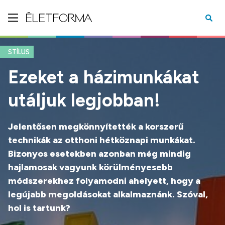
STÍLUS
Ezeket a házimunkákat
utáljuk legjobban!
Jelentősen megkönnyítették a korszerű
technikák az otthoni hétköznapi munkákat.
Bizonyos esetekben azonban még mindig
hajlamosak vagyunk körülményesebb
módszerekhez folyamodni ahelyett, hogy a
legújabb megoldásokat alkalmaznánk. Szóval,
hol is tartunk?