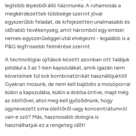
legtöbb lépésből álló házimunka. A ruhamosás a
megkérdezettek többsége szerint jóval
egyszerűbb feladat, de kifejezetten unalmasabb és
időrabló tevékenység, amit háromból egy ember
nemes egyszerűséggel utál elvégezni - legalább is a
P&G legfrissebb felmérése szerint.
A technológiai újítások között azonban ott találjuk
például a 3 az 1-ben kapszulákat, amik igazán nem
követelnek túl sok kombinatórikát használójuktól!
Gyakran mosunk, de nem kell bajlódni a mosóporral
külön a kapszulába, külön a dobba öntve, majd még
az öblítővel, ahol meg kell győződnünk, hogy
úgynevezett sima öblítőről vagy koncentrátumról
van-e szó? Más, hasznosabb dologra is
használhatjuk ez a rengeteg időt!