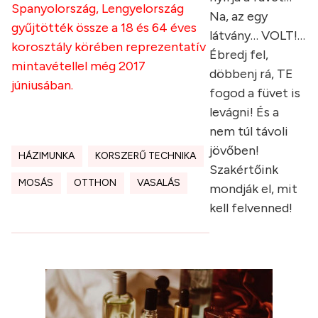
Spanyolország, Lengyelország
Na, az egy
gyűjtötték össze a 18 és 64 éves
látvány… VOLT!…
korosztály körében reprezentatív
Ébredj fel,
mintavétellel még 2017
döbbenj rá, TE
júniusában.
fogod a füvet is
levágni! És a
nem túl távoli
jövőben!
HÁZIMUNKA
KORSZERŰ TECHNIKA
Szakértőink
MOSÁS
OTTHON
VASALÁS
mondják el, mit
kell felvenned!