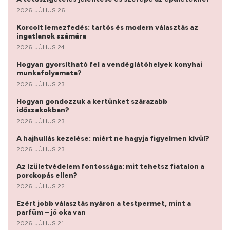
2026. JÚLIUS 26.
Korcolt lemezfedés: tartós és modern választás az
ingatlanok számára
2026. JÚLIUS 24.
Hogyan gyorsítható fel a vendéglátóhelyek konyhai
munkafolyamata?
2026. JÚLIUS 23.
Hogyan gondozzuk a kertünket szárazabb
időszakokban?
2026. JÚLIUS 23.
A hajhullás kezelése: miért ne hagyja figyelmen kívül?
2026. JÚLIUS 23.
Az ízületvédelem fontossága: mit tehetsz fiatalon a
porckopás ellen?
2026. JÚLIUS 22.
Ezért jobb választás nyáron a testpermet, mint a
parfüm – jó oka van
2026. JÚLIUS 21.