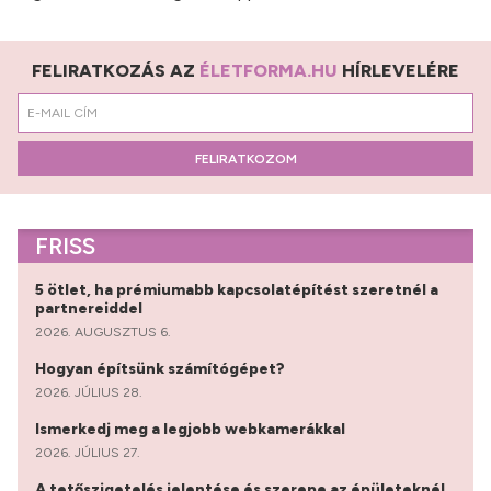
FELIRATKOZÁS AZ
ÉLETFORMA.HU
HÍRLEVELÉRE
FELIRATKOZOM
FRISS
5 ötlet, ha prémiumabb kapcsolatépítést szeretnél a
partnereiddel
2026. AUGUSZTUS 6.
Hogyan építsünk számítógépet?
2026. JÚLIUS 28.
Ismerkedj meg a legjobb webkamerákkal
2026. JÚLIUS 27.
A tetőszigetelés jelentése és szerepe az épületeknél