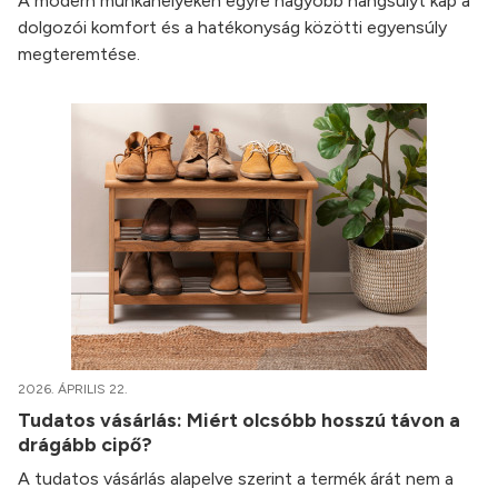
A modern munkahelyeken egyre nagyobb hangsúlyt kap a
dolgozói komfort és a hatékonyság közötti egyensúly
megteremtése.
2026. ÁPRILIS 22.
Tudatos vásárlás: Miért olcsóbb hosszú távon a
drágább cipő?
A tudatos vásárlás alapelve szerint a termék árát nem a