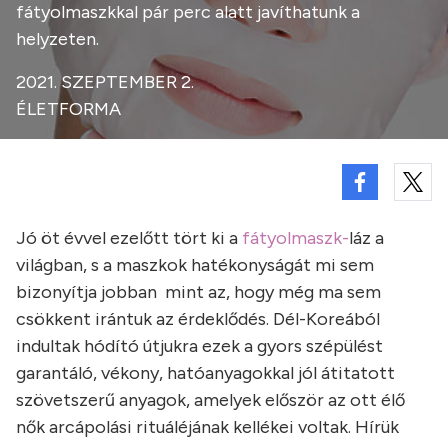
fátyolmaszkkal pár perc alatt javíthatunk a
helyzeten.
2021. SZEPTEMBER 2.
ÉLETFORMA
Jó öt évvel ezelőtt tört ki a
fátyolmaszk-
láz a
világban, s a maszkok hatékonyságát mi sem
bizonyítja jobban mint az, hogy még ma sem
csökkent irántuk az érdeklődés. Dél-Koreából
indultak hódító útjukra ezek a gyors szépülést
garantáló, vékony, hatóanyagokkal jól átitatott
szövetszerű anyagok, amelyek először az ott élő
nők arcápolási rituáléjának kellékei voltak. Hírük