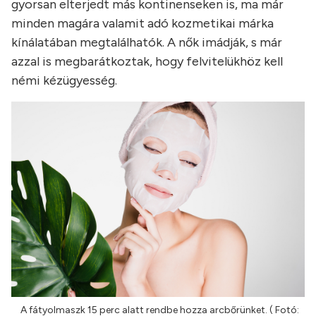
gyorsan elterjedt más kontinenseken is, ma már
minden magára valamit adó kozmetikai márka
kínálatában megtalálhatók. A nők imádják, s már
azzal is megbarátkoztak, hogy felvitelükhöz kell
némi kézügyesség.
A fátyolmaszk 15 perc alatt rendbe hozza arcbőrünket. ( Fotó: