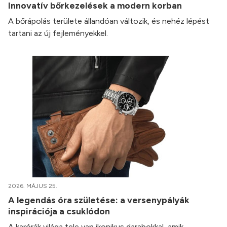
Innovatív bőrkezelések a modern korban
A bőrápolás területe állandóan változik, és nehéz lépést
tartani az új fejleményekkel.
2026. MÁJUS 25.
A legendás óra születése: a versenypályák
inspirációja a csuklódon
A karórák világa tele van ikonikus darabokkal, amik