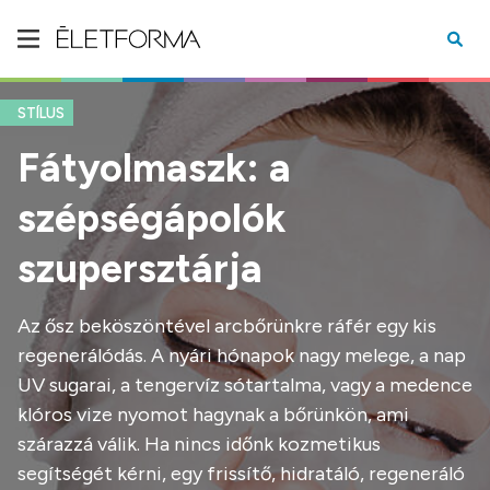
STÍLUS
Fátyolmaszk: a
szépségápolók
szupersztárja
Az ősz beköszöntével arcbőrünkre ráfér egy kis
regenerálódás. A nyári hónapok nagy melege, a nap
UV sugarai, a tengervíz sótartalma, vagy a medence
klóros vize nyomot hagynak a bőrünkön, ami
szárazzá válik. Ha nincs időnk kozmetikus
segítségét kérni, egy frissítő, hidratáló, regeneráló