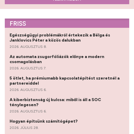
FRISS
Egészségügyi problémákról értekezik a Bëlga és
Janklovics Péter a közös dalukban
2026. AUGUSZTUS 8.
Az automata zsugorfóliázók előnye a modern
csomagolásban
2026. AUGUSZTUS 7.
5 ötlet, ha prémiumabb kapcsolatépítést szeretnél a
partnereiddel
2026. AUGUSZTUS 6.
A kiberbiztonság új kulcsa: miből is áll a SOC
ténylegesen?
2026. AUGUSZTUS 6.
Hogyan építsünk számítógépet?
2026. JÚLIUS 28.