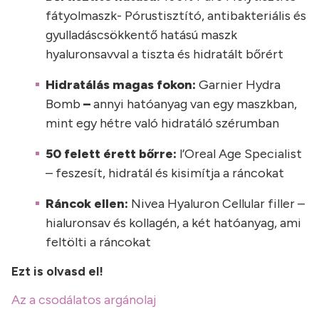
fátyolmaszk- Pórustisztító, antibakteriális és
gyulladáscsökkentő hatású maszk
hyaluronsavval a tiszta és hidratált bőrért
Hidratálás magas fokon:
Garnier Hydra
Bomb
–
annyi hatóanyag van egy maszkban,
mint egy hétre való hidratáló szérumban
50 felett érett bőrre:
l’Oreal Age Specialist
– feszesít, hidratál és kisimítja a ráncokat
Ráncok ellen:
Nivea Hyaluron Cellular filler –
hialuronsav és kollagén, a két hatóanyag, ami
feltölti a ráncokat
Ezt is olvasd el!
Az a csodálatos argánolaj