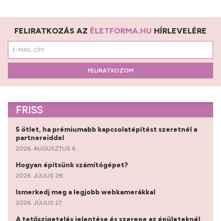
FELIRATKOZÁS AZ
ÉLETFORMA.HU
HÍRLEVELÉRE
FELIRATKOZOM
FRISS
5 ötlet, ha prémiumabb kapcsolatépítést szeretnél a
partnereiddel
2026. AUGUSZTUS 6.
Hogyan építsünk számítógépet?
2026. JÚLIUS 28.
Ismerkedj meg a legjobb webkamerákkal
2026. JÚLIUS 27.
A tetőszigetelés jelentése és szerepe az épületeknél