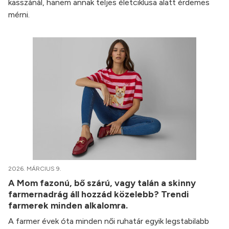
kasszánál, hanem annak teljes életciklusa alatt érdemes
mérni.
2026. MÁRCIUS 9.
A Mom fazonú, bő szárú, vagy talán a skinny
farmernadrág áll hozzád közelebb? Trendi
farmerek minden alkalomra.
A farmer évek óta minden női ruhatár egyik legstabilabb