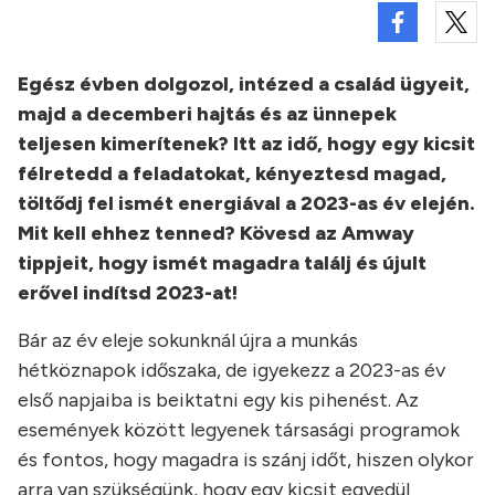
Egész évben dolgozol, intézed a család ügyeit,
majd a decemberi hajtás és az ünnepek
teljesen kimerítenek? Itt az idő, hogy egy kicsit
félretedd a feladatokat, kényeztesd magad,
töltődj fel ismét energiával a 2023-as év elején.
Mit kell ehhez tenned? Kövesd az Amway
tippjeit, hogy ismét magadra találj és újult
erővel indítsd 2023-at!
Bár az év eleje sokunknál újra a munkás
hétköznapok időszaka, de igyekezz a 2023-as év
első napjaiba is beiktatni egy kis pihenést. Az
események között legyenek társasági programok
és fontos, hogy magadra is szánj időt, hiszen olykor
arra van szükségünk, hogy egy kicsit egyedül