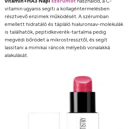
vitamin+HA3 Napi
szérumot
használod, a C-
vitamin ugyanis segíti a kollagéntermelésben
résztvevő enzimek működését. A szérumban
emellett hidratáló és tápláló hialuronsav-molekulák
is találhatók, peptidkeverék-tartalma pedig
megvédi bőrödet a mikrostressztől, és segít
lassítani a mimikai ráncok mélyebb vonalakká
alakulását.