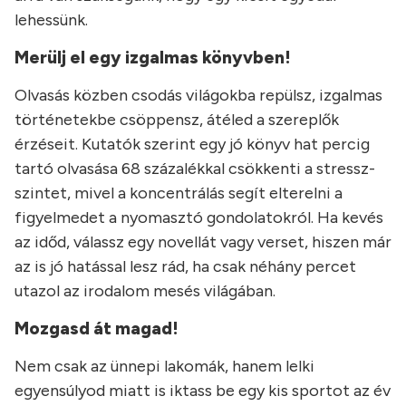
lehessünk.
Merülj el egy izgalmas könyvben!
Olvasás közben csodás világokba repülsz, izgalmas
történetekbe csöppensz, átéled a szereplők
érzéseit. Kutatók szerint egy jó könyv hat percig
tartó olvasása 68 százalékkal csökkenti a stressz-
szintet, mivel a koncentrálás segít elterelni a
figyelmedet a nyomasztó gondolatokról. Ha kevés
az időd, válassz egy novellát vagy verset, hiszen már
az is jó hatással lesz rád, ha csak néhány percet
utazol az irodalom mesés világában.
Mozgasd át magad!
Nem csak az ünnepi lakomák, hanem lelki
egyensúlyod miatt is iktass be egy kis sportot az év