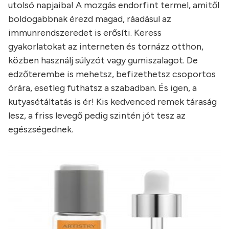
utolsó napjaiba! A mozgás endorfint termel, amitől
boldogabbnak érezd magad, ráadásul az
immunrendszeredet is erősíti. Keress
gyakorlatokat az interneten és tornázz otthon,
közben használj súlyzót vagy gumiszalagot. De
edzőterembe is mehetsz, befizethetsz csoportos
órára, esetleg futhatsz a szabadban. És igen, a
kutyasétáltatás is ér! Kis kedvenced remek táraság
lesz, a friss levegő pedig szintén jót tesz az
egészségednek.