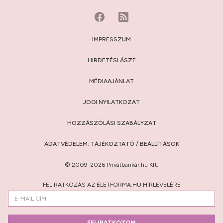
IMPRESSZUM
HIRDETÉSI ÁSZF
MÉDIAAJÁNLAT
JOGI NYILATKOZAT
HOZZÁSZÓLÁSI SZABÁLYZAT
ADATVÉDELEM:
TÁJÉKOZTATÓ
/
BEÁLLÍTÁSOK
© 2009-2026 Privátbankár.hu Kft.
FELIRATKOZÁS AZ ÉLETFORMA.HU HÍRLEVELÉRE
FELIRATKOZOM