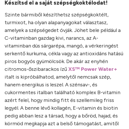
Készítsd el a saját szépségkoktélodat!
Szinte bármiből készíthetsz szépségkoktélt,
turmixot, ha olyan alapanyagokat választasz,
amelyek a szépségedet óvják. Jöhet bele például a
C-vitaminban gazdag kivi, narancs, az A-
vitaminban dús sárgarépa, mangó, a vérkeringést
serkentő kurkuma, cékla vagy az antioxidáns hatású
piros bogyós gyümölcsök. De akár az enyhén
citromos-őszibarackos ízű
XS™ Power Water+
italt is kipróbálhatod, amelytől nemcsak szép,
hanem energikus is leszel. A szénsav-, és
cukormentes italban található komplex B-vitamin
azért felel, hogy mindig fitt és szellemileg friss
legyél. A benne lévő kollagén, E-vitamin és biotin
pedig abban lesz a társad, hogy a bőröd, hajad, és
körmöd megkapja azt a belső támogatást, amitől