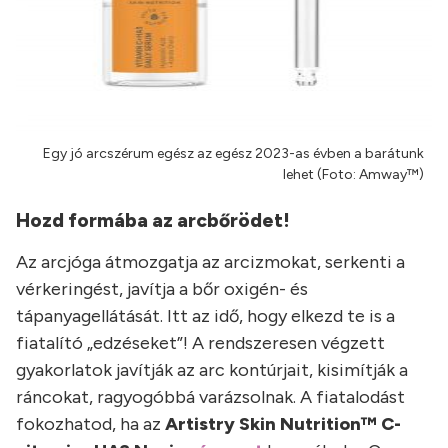
Egy jó arcszérum egész az egész 2023-as évben a barátunk
lehet (Foto: Amway™)
Hozd formába az arcbőrödet!
Az arcjóga átmozgatja az arcizmokat, serkenti a
vérkeringést, javítja a bőr oxigén- és
tápanyagellátását. Itt az idő, hogy elkezd te is a
fiatalító „edzéseket”! A rendszeresen végzett
gyakorlatok javítják az arc kontúrjait, kisimítják a
ráncokat, ragyogóbbá varázsolnak. A fiatalodást
fokozhatod, ha az
Artistry Skin Nutrition™ C-