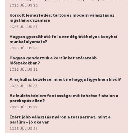
2026. JÚLIUS 26.
Korcolt lemezfedés: tartós és modern választás az
ingatlanok számára
2026. JÚLIUS 24.
Hogyan gyorsítható fel a vendéglátóhelyek konyhai
munkafolyamata?
2026. JÚLIUS 23.
Hogyan gondozzuk a kertünket szárazabb
időszakokban?
2026. JÚLIUS 23.
A hajhullás kezelése: miért ne hagyja figyelmen kívül?
2026. JÚLIUS 23.
Az ízületvédelem fontossága: mit tehetsz fiatalon a
porckopás ellen?
2026. JÚLIUS 22.
Ezért jobb választás nyáron a testpermet, mint a
parfüm – jó oka van
2026. JÚLIUS 21.