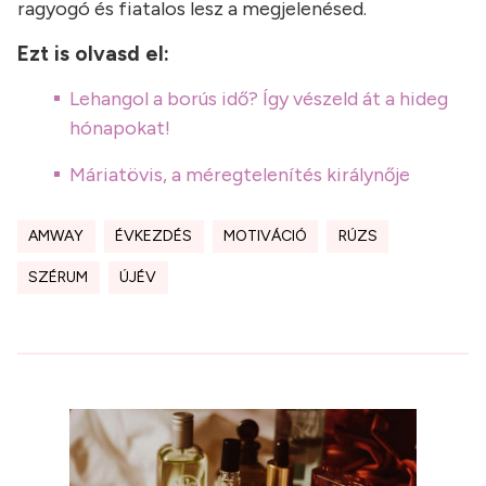
ragyogó és fiatalos lesz a megjelenésed.
Ezt is olvasd el:
Lehangol a borús idő? Így vészeld át a hideg
hónapokat!
Máriatövis, a méregtelenítés királynője
AMWAY
ÉVKEZDÉS
MOTIVÁCIÓ
RÚZS
SZÉRUM
ÚJÉV