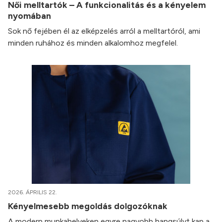
Női melltartók – A funkcionalitás és a kényelem
nyomában
Sok nő fejében él az elképzelés arról a melltartóról, ami
minden ruhához és minden alkalomhoz megfelel.
2026. ÁPRILIS 22.
Kényelmesebb megoldás dolgozóknak
A modern munkahelyeken egyre nagyobb hangsúlyt kap a