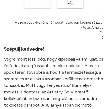
A szépséget kívülről is támogathatod egy krémes rúzzsal
(Foto: Amway
™
)
Szépülj kedvedre!
Végre most lesz időd, hogy kipróbálj valami újat, és
felfedezd a legfrissebb sminktrendeket! A make-
upok terén továbbra is hódít a természetesség, a
szemre és az ajkakra azonban kerülhetnek erősebb
tónusok is. Matt vagy fényes rúzs? Bármelyik
mellett is döntesz, az Artistry Go Vibrant™
kollekciójában biztosan megtalálod a számodra
tökéletes darabot. A 18 árnyalatban elérhető