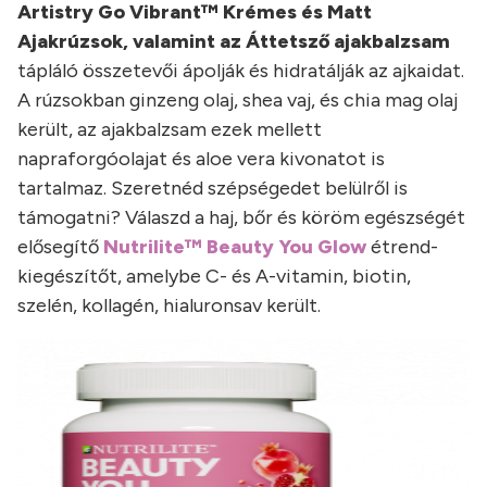
Artistry Go Vibrant™ Krémes és Matt
Ajakrúzsok, valamint az Áttetsző ajakbalzsam
tápláló összetevői ápolják és hidratálják az ajkaidat.
A rúzsokban ginzeng olaj, shea vaj, és chia mag olaj
került, az ajakbalzsam ezek mellett
napraforgóolajat és aloe vera kivonatot is
tartalmaz. Szeretnéd szépségedet belülről is
támogatni? Válaszd a haj, bőr és köröm egészségét
elősegítő
Nutrilite™ Beauty You Glow
étrend-
kiegészítőt, amelybe C- és A-vitamin, biotin,
szelén, kollagén, hialuronsav került.