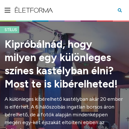
STÍLUS
Kipróbálnád, hogy
milyen egy különleges
színes kastélyban élni?
Most te is kibérelheted!
A különleges kibérelhető kastélyban akár 20 ember
is elférhet. A 6 hálószobás ingatlan borsos áron
bérelhető, de a fotók alapján mindenképpen
megéri egy-két éjszakát eltölteni ebben az