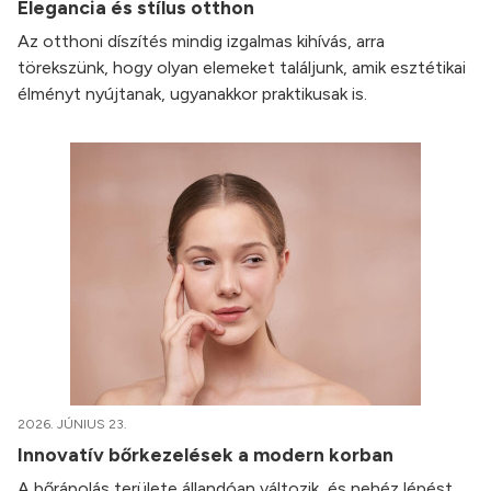
Elegancia és stílus otthon
Az otthoni díszítés mindig izgalmas kihívás, arra
törekszünk, hogy olyan elemeket találjunk, amik esztétikai
élményt nyújtanak, ugyanakkor praktikusak is.
2026. JÚNIUS 23.
Innovatív bőrkezelések a modern korban
A bőrápolás területe állandóan változik, és nehéz lépést