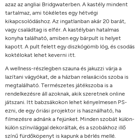
azaz az angliai Bridgwaterben. A kastély mindent
tartalmaz, ami tökéletes egy hétvégi
kikapcsolódáshoz. Az ingatlanban akár 20 barát,
vagy családtag is elfér. A kastélyban hatalmas
konyha található, amiben egy bárpult is helyet
kapott. A pult felett egy diszkógömb lóg, és csodás
koktélokat lehet keverni itt.
A wellness-részlegben szauna és jakuzzi várja a
lazítani vágyókat, de a házban relaxációs szoba is
megtalálható. Természetes játékszoba is a
rendelkezésre áll azoknak, akik szeretnek online
játszani. Itt babzsákokon lehet kényelmesen PS-
ezni, de egy óriási projektor is használható, ha
filmezésre adnánk a fejünket. Minden szobát külön-
külön színvilággal dekoráltak, és a szobákhoz illő
színű fürdőköpenyt is kapunk a bérlés mellé.