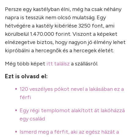
Persze egy kastélyban élni, még ha csak néhány
napra is tesszük nem olcsó mulatság. Egy
hétvégére a kastély kibérlése 3250 font, ami
körülbelül 1.470.000 forint. Viszont a képeket
elnézegetve biztos, hogy nagyon jó élmény lehet
kipróbálni a hercegnők és a hercegek életét.
Még több képet
itt találsz
a szállásról.
Ezt is olvasd el:
120 veszélyes pókot nevel a lakásában ez a
férfi
Egy régi templomot alakított át lakóházzá
egy család
Ismerd meg a férfit, aki az egész házát a