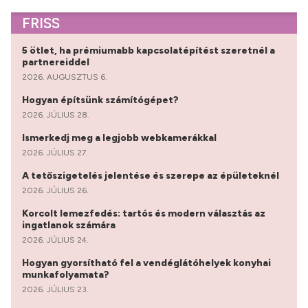
FRISS
5 ötlet, ha prémiumabb kapcsolatépítést szeretnél a
partnereiddel
2026. AUGUSZTUS 6.
Hogyan építsünk számítógépet?
2026. JÚLIUS 28.
Ismerkedj meg a legjobb webkamerákkal
2026. JÚLIUS 27.
A tetőszigetelés jelentése és szerepe az épületeknél
2026. JÚLIUS 26.
Korcolt lemezfedés: tartós és modern választás az
ingatlanok számára
2026. JÚLIUS 24.
Hogyan gyorsítható fel a vendéglátóhelyek konyhai
munkafolyamata?
2026. JÚLIUS 23.