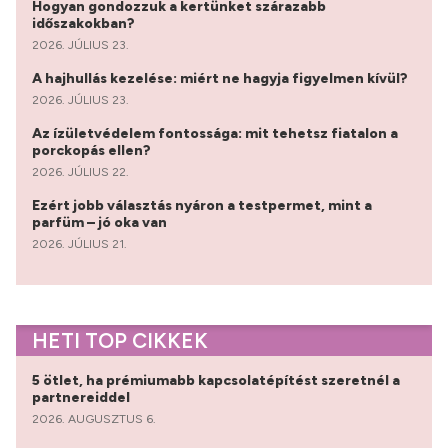
Hogyan gondozzuk a kertünket szárazabb
időszakokban?
2026. JÚLIUS 23.
A hajhullás kezelése: miért ne hagyja figyelmen kívül?
2026. JÚLIUS 23.
Az ízületvédelem fontossága: mit tehetsz fiatalon a
porckopás ellen?
2026. JÚLIUS 22.
Ezért jobb választás nyáron a testpermet, mint a
parfüm – jó oka van
2026. JÚLIUS 21.
HETI TOP CIKKEK
5 ötlet, ha prémiumabb kapcsolatépítést szeretnél a
partnereiddel
2026. AUGUSZTUS 6.