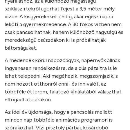
nyaraláshoz, az a különböző magasságú
sziklaszirtekről ugorhat fejest a 3,5 méter mély
vízbe. A kisgyerekeket pedig, akár egész napra
leköti a gyermekmedence. A 30 fokos vízben nem
csak pancsolhatnak, hanem különböző nagyságú és
meredekségű csúszdákon ki is próbálhatják
bátorságukat.
A medencék körül napozóágyak, napernyők állnak
ingyenesen rendelkezésre, de a dús pázsitra is le
lehet telepedni. Aki megéhezik, megszomjazik, s
nem hozott otthonról enni- és innivalót, az
többféle étterem, falatozó kínálatából választhat
elfogadható árakon.
Az idei év újdonsága, hogy a pancsolás mellett
minden nap többféle animációs programon is
szórakozhat. Vízi pisztoly párbaj, kosárdobó