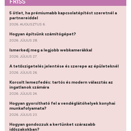
FRISS
5 ötlet, ha prémiumabb kapcsolatépítést szeretnél a
partnereiddel
2026. AUGUSZTUS 6.
Hogyan építsünk számítógépet?
2026. JÚLIUS 28.
Ismerkedj meg a legjobb webkamerákkal
2026. JÚLIUS 27.
A tetőszigetelés jelentése és szerepe az épületeknél
2026. JÚLIUS 26.
Korcolt lemezfedés: tartós és modern választás az
ingatlanok számára
2026. JÚLIUS 24.
Hogyan gyorsítható fel a vendéglátóhelyek konyhai
munkafolyamata?
2026. JÚLIUS 23.
Hogyan gondozzuk a kertünket szárazabb
időszakokban?