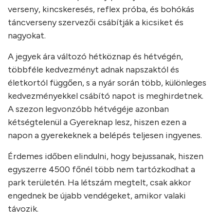
verseny, kincskeresés, reflex próba, és bohókás
táncverseny szervezői csábítják a kicsiket és
nagyokat.
A jegyek ára változó hétköznap és hétvégén,
többféle kedvezményt adnak napszaktól és
életkortól függően, s a nyár során több, különleges
kedvezményekkel csábító napot is meghirdetnek.
A szezon legvonzóbb hétvégéje azonban
kétségtelenül a Gyereknap lesz, hiszen ezen a
napon a gyerekeknek a belépés teljesen ingyenes.
Érdemes időben elindulni, hogy bejussanak, hiszen
egyszerre 4500 főnél több nem tartózkodhat a
park területén. Ha létszám megtelt, csak akkor
engednek be újabb vendégeket, amikor valaki
távozik.