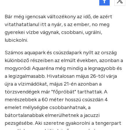
Bár még igencsak változékony az idő, de azért
vitathatatlanul itt a nyár, s az ember, no meg
gyerekei vízbe vágynak, csobbani, ugrálni,
lubickolni.
Számos aquapark és csúszdapark nyílt az ország
különböző részeiben az elmúlt években, azonban a
mogyoródi Aquaréna még mindig a legnagyobb és
a legizgalmasabb. Hivatalosan május 26-tól várja
újra a vízimádókat, május 21-én azonban a
törzsvendégek már "főpróbát" tarthattak. A
merészebbek a 60 méter hosszú csúszdán 4
emelet mélységbe csobbanhatnak, a
bátortalanabbak elmerülhetnek a jacuzzi
pezsgésébe. Aki szeretne gyakorolni a tengerpart