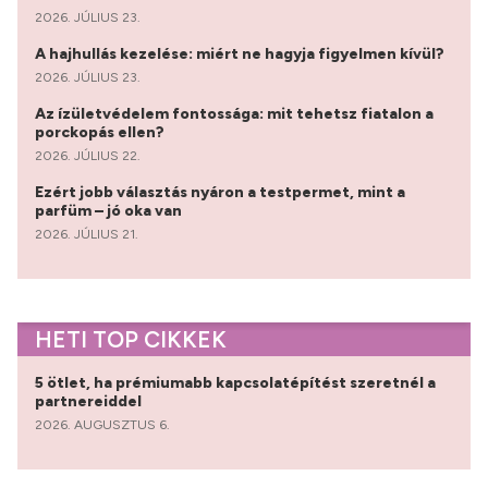
2026. JÚLIUS 23.
A hajhullás kezelése: miért ne hagyja figyelmen kívül?
2026. JÚLIUS 23.
Az ízületvédelem fontossága: mit tehetsz fiatalon a
porckopás ellen?
2026. JÚLIUS 22.
Ezért jobb választás nyáron a testpermet, mint a
parfüm – jó oka van
2026. JÚLIUS 21.
HETI TOP CIKKEK
5 ötlet, ha prémiumabb kapcsolatépítést szeretnél a
partnereiddel
2026. AUGUSZTUS 6.