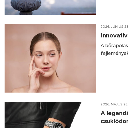
2026. JÚNIUS 23
Innovatí
A bőrápolás 
fejlemények
2026. MÁJUS 25
A legendá
csuklódo