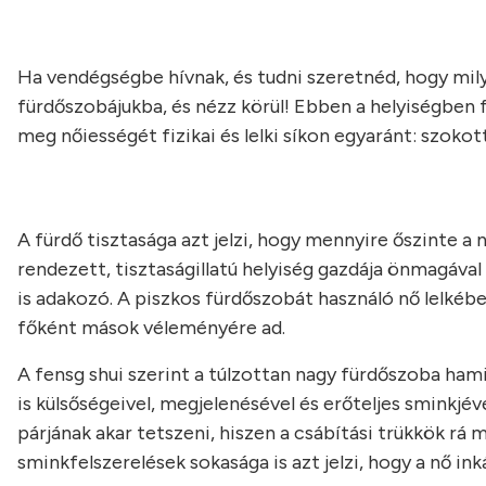
Ha vendégségbe hívnak, és tudni szeretnéd, hogy mily
fürdőszobájukba, és nézz körül! Ebben a helyiségben f
meg nőiességét fizikai és lelki síkon egyaránt: szokot
A fürdő tisztasága azt jelzi, hogy mennyire őszinte a n
rendezett, tisztaságillatú helyiség gazdája önmagával 
is adakozó. A piszkos fürdőszobát használó nő lelkében 
főként mások véleményére ad.
A fensg shui szerint a túlzottan nagy fürdőszoba hamis
is külsőségeivel, megjelenésével és erőteljes sminkjé
párjának akar tetszeni, hiszen a csábítási trükkök rá m
sminkfelszerelések sokasága is azt jelzi, hogy a nő in