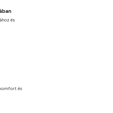
mában
hához és
 komfort és