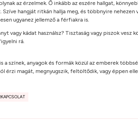
olynak az érzelmek. Ő inkább az eszére hallgat, könnyeb
zíve hangját ritkán hallja meg, és többnyire nehezen vál
esen ugyanez jellemző a férfiakra is.
nyt vagy kádat használsz? Tisztaság vagy piszok vesz k
igyelni rá.
 is a színek, anyagok és formák közül az emberek többs
ól érzi magát, megnyugszik, feltöltődik, vagy éppen ell
RKAPCSOLAT