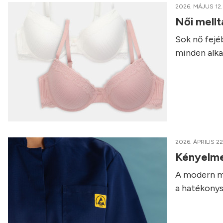
2026. MÁJUS 12.
Női mellt
Sok nő fejé
minden alk
2026. ÁPRILIS 22
Kényelme
A modern m
a hatékony