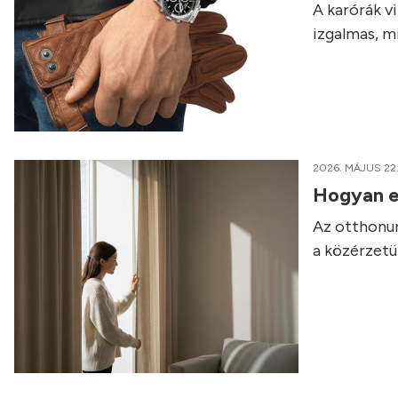
A karórák v
izgalmas, m
2026. MÁJUS 22
Hogyan em
Az otthonun
a közérzetü