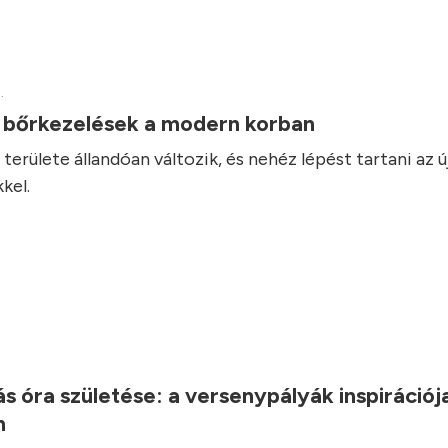
.
v bőrkezelések a modern korban
területe állandóan változik, és nehéz lépést tartani az ú
kel.
.
s óra születése: a versenypályák inspirációj
n