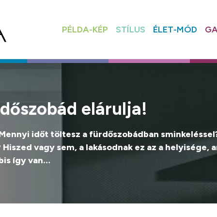
PÉLDA-KÉP
STÍLUS
ÉLET-MÓD
GA
dőszobád elárulja!
Mennyi időt töltesz a fürdőszobádban sminkeléssel
? Hiszed vagy sem, a lakásodnak ez az a helyisége, 
bis így van…