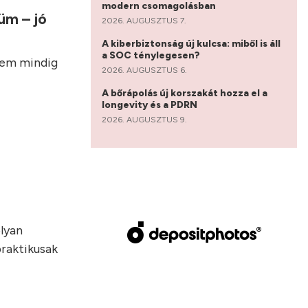
modern csomagolásban
üm – jó
2026. AUGUSZTUS 7.
A kiberbiztonság új kulcsa: miből is áll
a SOC ténylegesen?
nem mindig
2026. AUGUSZTUS 6.
A bőrápolás új korszakát hozza el a
longevity és a PDRN
2026. AUGUSZTUS 9.
olyan
praktikusak