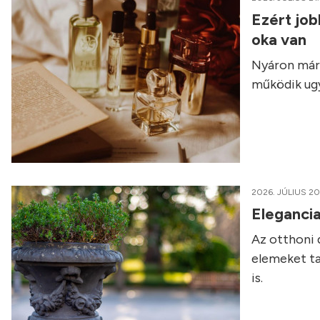
Ezért job
oka van
Nyáron már 
működik ugy
2026. JÚLIUS 20
Elegancia
Az otthoni 
elemeket ta
is.