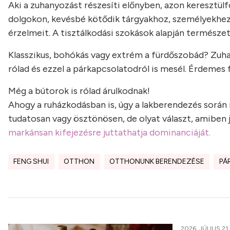
Aki a zuhanyozást részesíti előnyben, azon keresztülf
dolgokon, kevésbé kötődik tárgyakhoz, személyekhez. S
érzelmeit. A tisztálkodási szokások alapján természet
Klasszikus, bohókás vagy extrém a fürdőszobád? Zuha
rólad és ezzel a párkapcsolatodról is mesél. Érdemes f
Még a bútorok is rólad árulkodnak!
Ahogy a ruházkodásban is, úgy a lakberendezés során
tudatosan vagy ösztönösen, de olyat választ, amiben j
markánsan kifejezésre juttathatja dominanciáját.
FENG SHUI
OTTHON
OTTHONUNK BERENDEZÉSE
PÁ
2026. JÚLIUS 21.