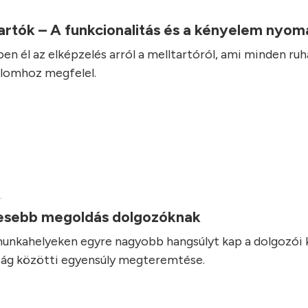
artók – A funkcionalitás és a kényelem nyo
ben él az elképzelés arról a melltartóról, ami minden ru
alomhoz megfelel.
.
sebb megoldás dolgozóknak
unkahelyeken egyre nagyobb hangsúlyt kap a dolgozói
ság közötti egyensúly megteremtése.