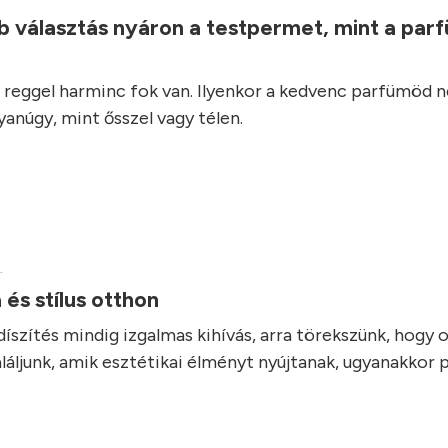
b választás nyáron a testpermet, mint a parf
reggel harminc fok van. Ilyenkor a kedvenc parfümöd 
anúgy, mint ősszel vagy télen.
.
 és stílus otthon
díszítés mindig izgalmas kihívás, arra törekszünk, hogy 
láljunk, amik esztétikai élményt nyújtanak, ugyanakkor 