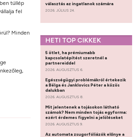
ben túllép
választás az ingatlanok számára
lalja fel
2026. JÚLIUS 24.
örül? Minden
HETI TOP CIKKEK
5 ötlet, ha prémiumabb
kapcsolatépítést szeretnél a
ége
partnereiddel
enkezőleg,
2026. AUGUSZTUS 6.
Egészségügyi problémákról értekezik
a Bëlga és Janklovics Péter a közös
dalukban
2026. AUGUSZTUS 8.
Mit jelentenek a tojásokon látható
számok? Nem minden tojás egyforma:
ezért érdemes figyelni a jelöléseket
2026. AUGUSZTUS 9.
Az automata zsugorfóliázók előnye a