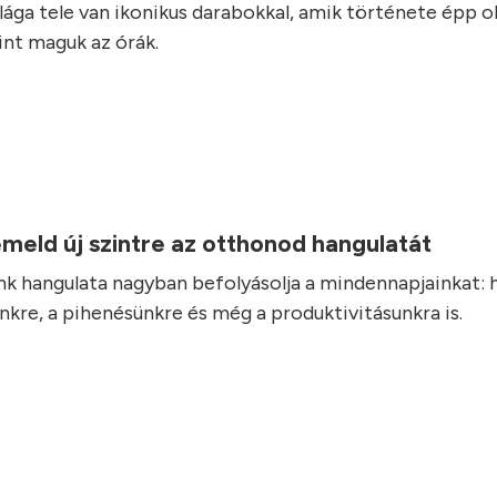
ilága tele van ikonikus darabokkal, amik története épp o
int maguk az órák.
.
eld új szintre az otthonod hangulatát
k hangulata nagyban befolyásolja a mindennapjainkat: h
nkre, a pihenésünkre és még a produktivitásunkra is.