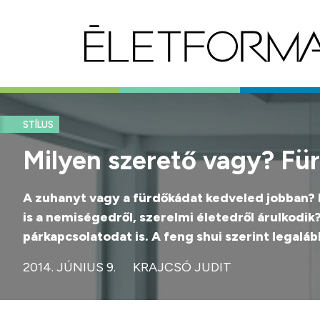
STÍLUS
Milyen szerető vagy? Für
A zuhanyt vagy a fürdőkádat kedveled jobban? 
is a nemiségedről, szerelmi életedről árulkodik
párkapcsolatodat is. A feng shui szerint legaláb
2014. JÚNIUS 9.
KRAJCSÓ JUDIT