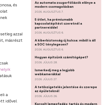
Az automata zsugorfóliázók előnye a
donosa, és
modern csomagolásban
solat
2026. AUGUSZTUS 7.
lnek
5 ötlet, ha prémiumabb
kapcsolatépítést szeretnél a
partnereiddel
2026. AUGUSZTUS 6.
setleg azzal
vót, másrészt
A kiberbiztonság új kulcsa: miből is áll
a SOC ténylegesen?
2026. AUGUSZTUS 6.
Hogyan építsünk számítógépet?
csak
2026. JÚLIUS 28.
melyik
Ismerkedj meg a legjobb
webkamerákkal
atásuk
2026. JÚLIUS 27.
A tetőszigetelés jelentése és szerepe
az épületeknél
eli a
2026. JÚLIUS 26.
t idővel.
Korcolt lemezfedés: tartós és modern