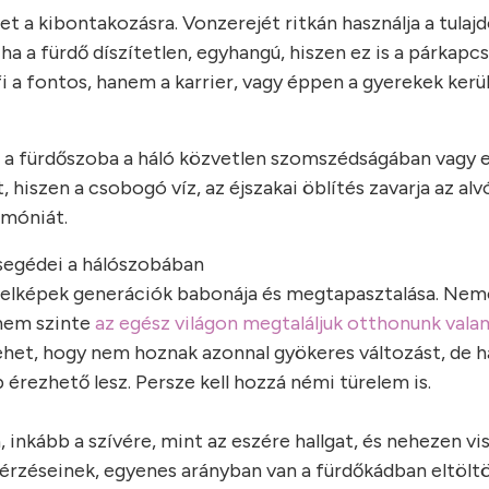
et a kibontakozásra. Vonzerejét ritkán használja a tulaj
ha a fürdő díszítetlen, egyhangú, hiszen ez is a párkapc
fi a fontos, hanem a karrier, vagy éppen a gyerekek kerü
 a fürdőszoba a háló közvetlen szomszédságában vagy e
 hiszen a csobogó víz, az éjszakai öblítés zavarja az al
rmóniát.
segédei a hálószobában
jelképek generációk babonája és megtapasztalása. Nem
nem szinte
az egész világon megtaláljuk otthonunk vala
ehet, hogy nem hoznak azonnal gyökeres változást, de h
érezhető lesz. Persze kell hozzá némi türelem is.
 inkább a szívére, mint az eszére hallgat, és nehezen vis
érzéseinek, egyenes arányban van a fürdőkádban eltöltöt