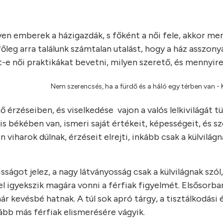
en emberek a házigazdák, s főként a női fele, akkor men
őleg arra találunk számtalan utalást, hogy a ház asszony
t-e női praktikákat bevetni, milyen szerető, és mennyire
Nem szerencsés, ha a fürdő és a háló egy térben van -
ő érzéseiben, és viselkedése vajon a valós lelkivilágát tü
is békében van, ismeri saját értékeit, képességeit, és s
viharok dúlnak, érzéseit elrejti, inkább csak a külvilágna
ságot jelez, a nagy látványosság csak a külvilágnak szól
vel igyekszik magára vonni a férfiak figyelmét. Elsősorb
ár kevésbé hatnak. A túl sok apró tárgy, a tisztálkodási 
kább más férfiak elismerésére vágyik.