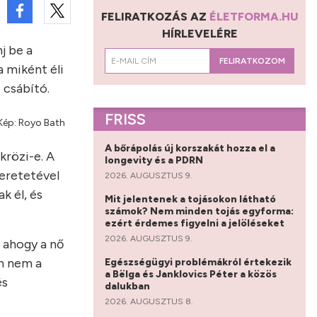
FELIRATKOZÁS AZ
ÉLETFORMA.HU
HÍRLEVELÉRE
j be a
FELIRATKOZOM
a miként éli
 csábító.
FRISS
 Kép: Royo Bath
A bőrápolás új korszakát hozza el a
krözi-e. A
longevity és a PDRN
zeretetével
2026. AUGUSZTUS 9.
k él, és
Mit jelentenek a tojásokon látható
számok? Nem minden tojás egyforma:
ezért érdemes figyelni a jelöléseket
2026. AUGUSZTUS 9.
, ahogy a nő
an nem a
Egészségügyi problémákról értekezik
a Bëlga és Janklovics Péter a közös
és
dalukban
2026. AUGUSZTUS 8.