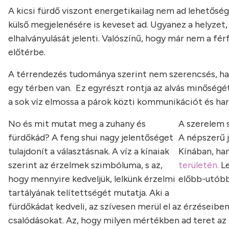
A kicsi fürdő viszont energetikailag nem ad lehetőség
külső megjelenésére is keveset ad. Ugyanez a helyzet, 
elhalványulását jelenti. Valószínű, hogy már nem a fér
előtérbe.
A térrendezés tudománya szerint nem szerencsés, ha
egy térben van. Ez egyrészt rontja az alvás minőségét,
a sok víz elmossa a párok közti kommunikációt és ha
No és mit mutat meg a zuhany és
A szerelem 
fürdőkád? A feng shui nagy jelentőséget
A népszerű 
tulajdonít a választásnak. A víz a kínaiak
Kínában, ha
szerint az érzelmek szimbóluma, s az,
területén.
L
hogy mennyire kedveljük, lelkünk érzelmi
előbb-utóbb 
tartályának telítettségét mutatja. Aki a
fürdőkádat kedveli, az szívesen merül el az érzéseiben,
csalódásokat. Az, hogy milyen mértékben ad teret az 