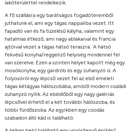
lakóterülettel rendelkezik.
A fő szállásra egy barátságos fogadóteremből
juthatunk el, ami egy tágas nappaliba vezet. Itt
fapadló van és fa tüzelésű kályha, valamint egy
hatalmas étkező, ami nagy ablakaival és francia
ajtóival vezet a tágas hátsó teraszra. A hátsó
fekvésű konyha/reggeliző helyiség mindennel fel
van szerelve. Ezen a szinten helyet kapott még egy
mosókonyha, egy gardrób és egy zuhanyzó is. A
folyosóról egy lépcső vezet fel az első emeleti
tágas kétágyas hálószobába, amiből modern családi
zuhanyzó nyílik. Az ebédlőből egy nagy galériás
lépcsővel érhető el a két további hálószoba, és
többi fürdőszoba. Az egyikben egy csodás
szabadon álló kád is található.
A telken belül található egy vörösfenyő építésű,