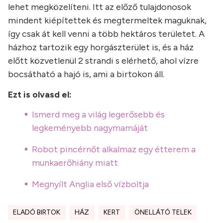
lehet megközelíteni. Itt az előző tulajdonosok
mindent kiépítettek és megtermeltek maguknak,
így csak át kell venni a több hektáros területet. A
házhoz tartozik egy horgászterület is, és a ház
előtt közvetlenül 2 strandi s elérhető, ahol vízre
bocsátható a hajó is, ami a birtokon áll.
Ezt is olvasd el:
Ismerd meg a világ legerősebb és
legkeményebb nagymamáját
Robot pincérnőt alkalmaz egy étterem a
munkaerőhiány miatt
Megnyílt Anglia első vízboltja
ELADÓ BIRTOK
HÁZ
KERT
ÖNELLÁTÓ TELEK