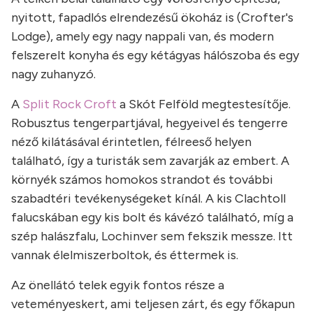
nyitott, fapadlós elrendezésű ökoház is (Crofter's
Lodge), amely egy nagy nappali van, és modern
felszerelt konyha és egy kétágyas hálószoba és egy
nagy zuhanyzó.
A
Split Rock Croft
a Skót Felföld megtestesítője.
Robusztus tengerpartjával, hegyeivel és tengerre
néző kilátásával érintetlen, félreeső helyen
található, így a turisták sem zavarják az embert. A
környék számos homokos strandot és további
szabadtéri tevékenységeket kínál. A kis Clachtoll
falucskában egy kis bolt és kávézó található, míg a
szép halászfalu, Lochinver sem fekszik messze. Itt
vannak élelmiszerboltok, és éttermek is.
Az önellátó telek egyik fontos része a
veteményeskert, ami teljesen zárt, és egy főkapun