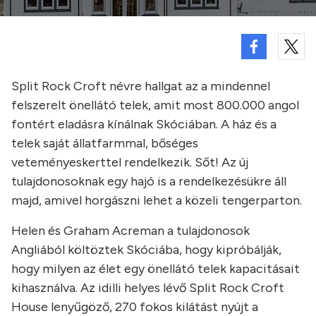
Split Rock Croft névre hallgat az a mindennel
felszerelt önellátó telek, amit most 800.000 angol
fontért eladásra kínálnak Skóciában. A ház és a
telek saját állatfarmmal, bőséges
veteményeskerttel rendelkezik. Sőt! Az új
tulajdonosoknak egy hajó is a rendelkezésükre áll
majd, amivel horgászni lehet a közeli tengerparton.
Helen és Graham Acreman a tulajdonosok
Angliából költöztek Skóciába, hogy kipróbálják,
hogy milyen az élet egy önellátó telek kapacitásait
kihasználva. Az idilli helyes lévő Split Rock Croft
House lenyűgöző, 270 fokos kilátást nyújt a