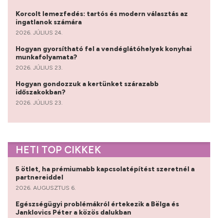
Korcolt lemezfedés: tartós és modern választás az
ingatlanok számára
2026. JÚLIUS 24.
Hogyan gyorsítható fel a vendéglátóhelyek konyhai
munkafolyamata?
2026. JÚLIUS 23.
Hogyan gondozzuk a kertünket szárazabb
időszakokban?
2026. JÚLIUS 23.
HETI TOP CIKKEK
5 ötlet, ha prémiumabb kapcsolatépítést szeretnél a
partnereiddel
2026. AUGUSZTUS 6.
Egészségügyi problémákról értekezik a Bëlga és
Janklovics Péter a közös dalukban