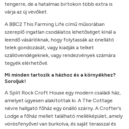
tengerre, de a hatalmas birtokon több extra is
várja az új vevőket.
A BBC2 This Farming Life című műsorában
szereplő ingatlan csodálatos lehetőséget kínál a
leendő vásárlóknak, hogy folytassák az önellátó
telek gondozását, vagy kiadják a telket
szállóvendégeknek, vagy rendezvények számára
tegyék elérhetővé.
Mi minden tartozik a házhoz és a környékhez?
Soroljuk!
A Split Rock Croft House egy modern családi ház,
amelyet ügyesen alakítottak ki. A The Cottage
névre hallgató főház egy önálló szárny. A Crofter's
Lodge a főház mellet található melléképület, amely
vörösfenyővel van burkolva, és saját terasszal és