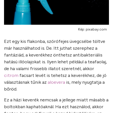
Kép: pixabay.com
Ezt egy kis flakonba, szórófejes üvegcsébe töltve
már használhatod is. De. Itt juthat szerephez a
fantáziád, a keverékhez önthetsz antibakteriális
hatású illóolajokat is. Ilyen lehet például a teafaolaj,
de ha valami frissebb illatot szeretnél, akkor
citrom
facsart levét is tehetsz a keverékhez, de jó
választásnak tűnik az
aloevera
is, mely nyugtatja a
bőröd.
Ez a házi keverék nemcsak a jellege miatt másabb a
boltokban kaphatóaknál. Ha ezt használod, akkor