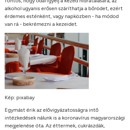
fontos, hogy odafigyelj a kezed hidratálására, az
alkohol ugyanis erősen száríthatja a bőrödet, ezért
érdemes esténként, vagy napközben - ha módod
van rá - bekrémezni a kezeidet.
Kép: pixabay
Egymást érik az elővigyázatosságra intő
intézkedések nálunk is a koronavírus magyarországi
megjelenése óta. Az éttermek, cukrászdák,