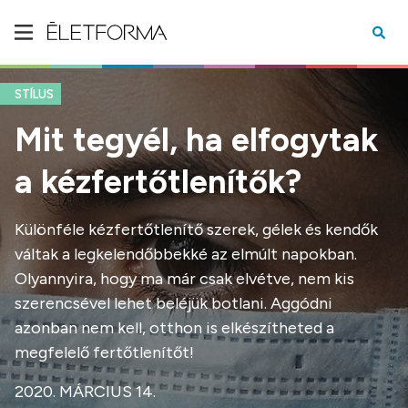
STÍLUS
Mit tegyél, ha elfogytak
a kézfertőtlenítők?
Különféle kézfertőtlenítő szerek, gélek és kendők
váltak a legkelendőbbekké az elmúlt napokban.
Olyannyira, hogy ma már csak elvétve, nem kis
szerencsével lehet beléjük botlani. Aggódni
azonban nem kell, otthon is elkészítheted a
megfelelő fertőtlenítőt!
2020. MÁRCIUS 14.