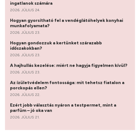
ingatlanok számára
2026. JÚLIUS 24.
Hogyan gyorsítható fel a vendéglátóhelyek konyhai
munkafolyamata?
2026. JÚLIUS 23.
Hogyan gondozzuk a kertünket szárazabb
időszakokban?
2026. JÚLIUS 23.
A hajhullás kezelése: miért ne hagyja figyelmen kívül?
2026. JÚLIUS 23.
Az ízületvédelem fontossága: mit tehetsz fiatalon a
porckopás ellen?
2026. JÚLIUS 22.
Ezért jobb választás nyáron a testpermet, mint a
parfüm – jó oka van
2026. JÚLIUS 21.