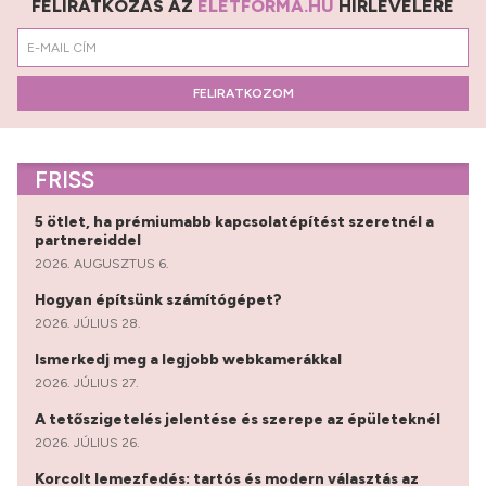
FELIRATKOZÁS AZ
ÉLETFORMA.HU
HÍRLEVELÉRE
FELIRATKOZOM
FRISS
5 ötlet, ha prémiumabb kapcsolatépítést szeretnél a
partnereiddel
2026. AUGUSZTUS 6.
Hogyan építsünk számítógépet?
2026. JÚLIUS 28.
Ismerkedj meg a legjobb webkamerákkal
2026. JÚLIUS 27.
A tetőszigetelés jelentése és szerepe az épületeknél
2026. JÚLIUS 26.
Korcolt lemezfedés: tartós és modern választás az