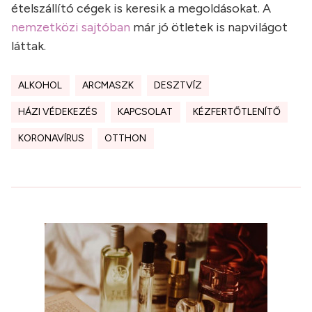
ételszállító cégek is keresik a megoldásokat. A
nemzetközi sajtóban
már jó ötletek is napvilágot
láttak.
ALKOHOL
ARCMASZK
DESZTVÍZ
HÁZI VÉDEKEZÉS
KAPCSOLAT
KÉZFERTŐTLENÍTŐ
KORONAVÍRUS
OTTHON