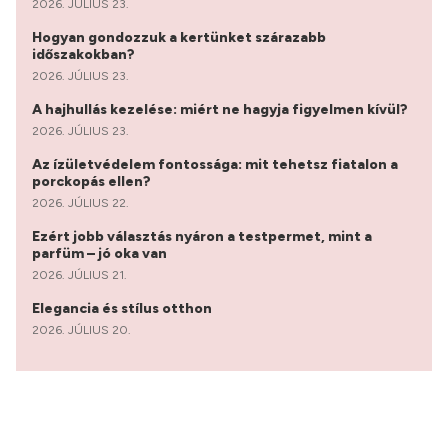
2026. JÚLIUS 23.
Hogyan gondozzuk a kertünket szárazabb
időszakokban?
2026. JÚLIUS 23.
A hajhullás kezelése: miért ne hagyja figyelmen kívül?
2026. JÚLIUS 23.
Az ízületvédelem fontossága: mit tehetsz fiatalon a
porckopás ellen?
2026. JÚLIUS 22.
Ezért jobb választás nyáron a testpermet, mint a
parfüm – jó oka van
2026. JÚLIUS 21.
Elegancia és stílus otthon
2026. JÚLIUS 20.