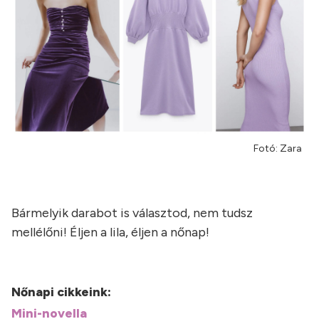
Fotó: Zara
Bármelyik darabot is választod, nem tudsz
mellélőni! Éljen a lila, éljen a nőnap!
Nőnapi cikkeink:
Mini-novella