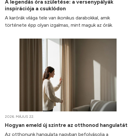
A legendás óra születése: a versenypályák
inspirációja a csuklódon
A karórák világa tele van ikonikus darabokkal, amik
története épp olyan izgalmas, mint maguk az órák.
2026. MÁJUS 22.
Hogyan emeld új szintre az otthonod hangulatát
Az otthonunk hangulata nagyban befolyásolja a