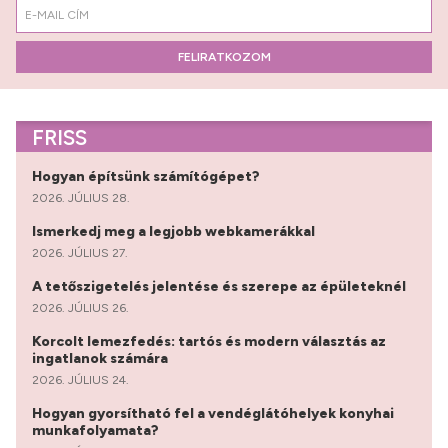
FELIRATKOZOM
FRISS
Hogyan építsünk számítógépet?
2026. JÚLIUS 28.
Ismerkedj meg a legjobb webkamerákkal
2026. JÚLIUS 27.
A tetőszigetelés jelentése és szerepe az épületeknél
2026. JÚLIUS 26.
Korcolt lemezfedés: tartós és modern választás az
ingatlanok számára
2026. JÚLIUS 24.
Hogyan gyorsítható fel a vendéglátóhelyek konyhai
munkafolyamata?