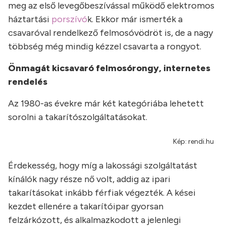
meg az első levegőbeszívással működő elektromos
háztartási
porszívó
k. Ekkor már ismerték a
csavaróval rendelkező felmosóvödröt is, de a nagy
többség még mindig kézzel csavarta a rongyot.
Önmagát kicsavaró felmosórongy, internetes
rendelés
Az 1980-as évekre már két kategóriába lehetett
sorolni a takarítószolgáltatásokat.
Kép: rendi.hu
Érdekesség, hogy míg a lakossági szolgáltatást
kínálók nagy része nő volt, addig az ipari
takarításokat inkább férfiak végezték. A kései
kezdet ellenére a takarítóipar gyorsan
felzárkózott, és alkalmazkodott a jelenlegi