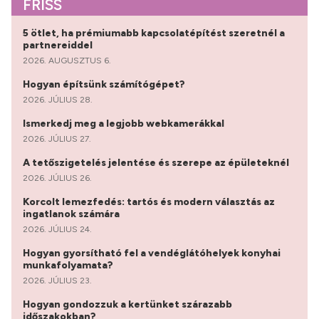
FRISS
5 ötlet, ha prémiumabb kapcsolatépítést szeretnél a
partnereiddel
2026. AUGUSZTUS 6.
Hogyan építsünk számítógépet?
2026. JÚLIUS 28.
Ismerkedj meg a legjobb webkamerákkal
2026. JÚLIUS 27.
A tetőszigetelés jelentése és szerepe az épületeknél
2026. JÚLIUS 26.
Korcolt lemezfedés: tartós és modern választás az
ingatlanok számára
2026. JÚLIUS 24.
Hogyan gyorsítható fel a vendéglátóhelyek konyhai
munkafolyamata?
2026. JÚLIUS 23.
Hogyan gondozzuk a kertünket szárazabb
időszakokban?