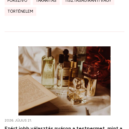
PORSZÍVÓ
TAKARÍTÁS
TISZTASÁG IRÁNTI VÁGY
TÖRTÉNELEM
2026. JÚLIUS 21.
Ezért jobb választás nyáron a testpermet, mint a