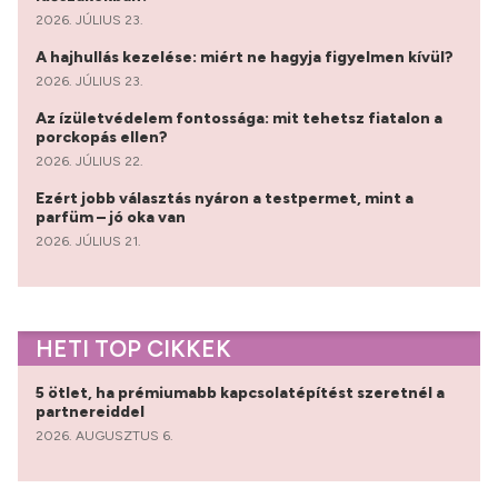
2026. JÚLIUS 23.
A hajhullás kezelése: miért ne hagyja figyelmen kívül?
2026. JÚLIUS 23.
Az ízületvédelem fontossága: mit tehetsz fiatalon a
porckopás ellen?
2026. JÚLIUS 22.
Ezért jobb választás nyáron a testpermet, mint a
parfüm – jó oka van
2026. JÚLIUS 21.
HETI TOP CIKKEK
5 ötlet, ha prémiumabb kapcsolatépítést szeretnél a
partnereiddel
2026. AUGUSZTUS 6.