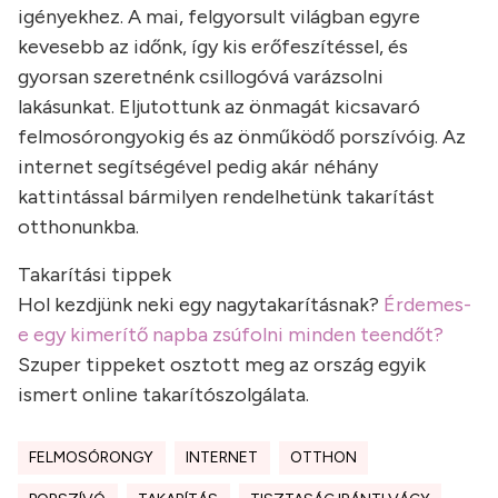
igényekhez. A mai, felgyorsult világban egyre
kevesebb az időnk, így kis erőfeszítéssel, és
gyorsan szeretnénk csillogóvá varázsolni
lakásunkat. Eljutottunk az önmagát kicsavaró
felmosórongyokig és az önműködő porszívóig. Az
internet segítségével pedig akár néhány
kattintással bármilyen rendelhetünk takarítást
otthonunkba.
Takarítási tippek
Hol kezdjünk neki egy nagytakarításnak?
Érdemes-
e egy kimerítő napba zsúfolni minden teendőt?
Szuper tippeket osztott meg az ország egyik
ismert online takarítószolgálata.
FELMOSÓRONGY
INTERNET
OTTHON