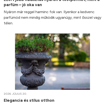
parfüm – jó oka van
Nyáron már reggel harminc fok van. Ilyenkor a kedvenc
parfümöd nem mindig működik ugyanúgy, mint ősszel vagy
télen.
2026. JÚLIUS 20.
Elegancia és stílus otthon