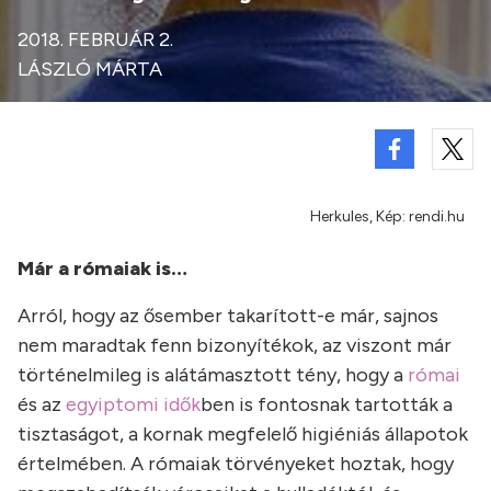
2018. FEBRUÁR 2.
LÁSZLÓ MÁRTA
Herkules, Kép: rendi.hu
Már a rómaiak is…
Arról, hogy az ősember takarított-e már, sajnos
nem maradtak fenn bizonyítékok, az viszont már
történelmileg is alátámasztott tény, hogy a
római
és az
egyiptomi idők
ben is fontosnak tartották a
tisztaságot, a kornak megfelelő higiéniás állapotok
értelmében. A rómaiak törvényeket hoztak, hogy