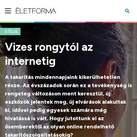
STÍLUS
Vizes rongytól az
internetig
A takarítás mindennapjaink kikerülhetetlen
része. Az évszázadok során ez a tevékenység is
rengeteg változáson ment keresztül, új
eszközök jelentek meg, új elvárások alakultak
ki, idővel pedig egyesek számára még
hivatássá is vált. Hogy jutottunk el az
ősemberektől az olyan online rendelhető
takarítószolgáltatásokig?