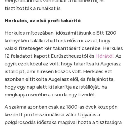
megszabadítsák városaikat a hulladéktól, és
tisztították a ruháikat is.
Herkules, az első profi takarító
Herkules mítoszában, időszámításunk előtt 1200
környékén találkozhattunk először azzal, hogy
valaki fizetséget kér takarításért cserébe. Herkules
12 feladatot kapott Eurüsztheusztól és
Hérától
. Az
egyik ezek közül az volt, hogy takarítsa ki Augeiasz
istállóját, ami híresen koszos volt. Herkules ezt
azonban eltitkolta Augeiasz elől, és felajánlotta,
hogy egy nap alatt kitakarítja az istállóját, ha
megkapja cserébe a csorda egy tizedét.
A szakma azonban csak az 1800-as évek közepén
kezdett professzionálissá válni. Ugyanis a
polgárosodás időszaka magával hozta a tisztaságra