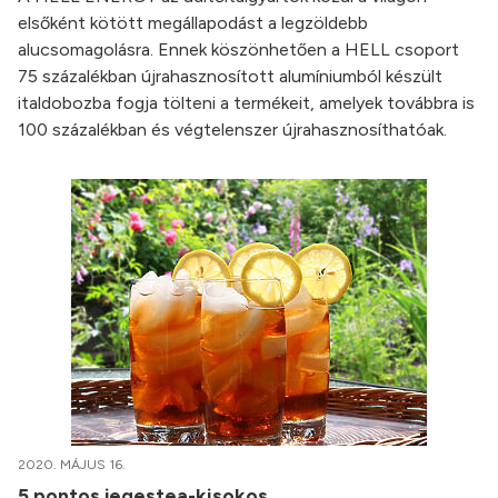
elsőként kötött megállapodást a legzöldebb
alucsomagolásra. Ennek köszönhetően a HELL csoport
75 százalékban újrahasznosított alumíniumból készült
italdobozba fogja tölteni a termékeit, amelyek továbbra is
100 százalékban és végtelenszer újrahasznosíthatóak.
2020. MÁJUS 16.
5 pontos jegestea-kisokos