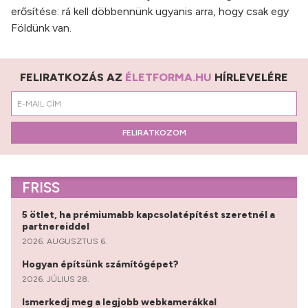
erősítése: rá kell döbbennünk ugyanis arra, hogy csak egy
Földünk van.
FELIRATKOZÁS AZ
ÉLETFORMA.HU
HÍRLEVELÉRE
FELIRATKOZOM
FRISS
5 ötlet, ha prémiumabb kapcsolatépítést szeretnél a
partnereiddel
2026. AUGUSZTUS 6.
Hogyan építsünk számítógépet?
2026. JÚLIUS 28.
Ismerkedj meg a legjobb webkamerákkal