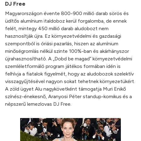
DJ Free
Magyarországon évente 800-900 millió darab sörös és
üdítős alumínium italdoboz kerül forgalomba, de ennek
felét, mintegy 450 millió darab aludobozt nem
hasznosítják újra. Ez környezetvédelmi és gazdasági
szempontból is óriási pazarlás, hiszen az alumínium
minőségromlás nélkül szinte 100%-ban és akárhányszor
újrahasznosítható. A „Dobd be magad” környezetvédelmi
szemléletformáló program játékos formában idén is
felhívja a fiatalok figyelmét, hogy az aludobozok szelektív
visszagyűjtésével nagyon sokat tehetnek környezetükért.
A zöld ügyet Alu nagykövetként támogatja Muri Enikő
színész-énekesnő, Aranyosi Péter standup-komikus és a
népszerű lemezlovas DJ Free.