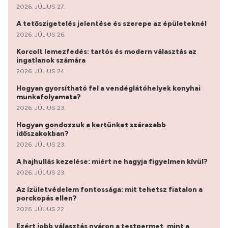
2026. JÚLIUS 27.
A tetőszigetelés jelentése és szerepe az épületeknél
2026. JÚLIUS 26.
Korcolt lemezfedés: tartós és modern választás az
ingatlanok számára
2026. JÚLIUS 24.
Hogyan gyorsítható fel a vendéglátóhelyek konyhai
munkafolyamata?
2026. JÚLIUS 23.
Hogyan gondozzuk a kertünket szárazabb
időszakokban?
2026. JÚLIUS 23.
A hajhullás kezelése: miért ne hagyja figyelmen kívül?
2026. JÚLIUS 23.
Az ízületvédelem fontossága: mit tehetsz fiatalon a
porckopás ellen?
2026. JÚLIUS 22.
Ezért jobb választás nyáron a testpermet, mint a