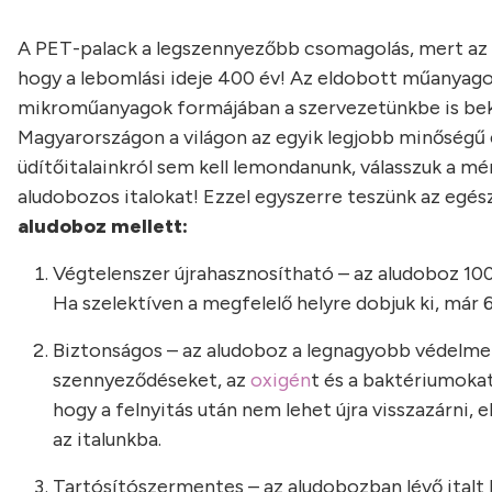
A PET-palack a legszennyezőbb csomagolás, mert az új
hogy a lebomlási ideje 400 év! Az eldobott műanya
mikroműanyagok formájában a szervezetünkbe is bek
Magyarországon a világon az egyik legjobb minőségű é
üdítőitalainkról sem kell lemondanunk, válasszuk a m
aludobozos italokat! Ezzel egyszerre teszünk az egés
aludoboz mellett:
Végtelenszer újrahasznosítható – az aludoboz 1
Ha szelektíven a megfelelő helyre dobjuk ki, már
Biztonságos – az aludoboz a legnagyobb védelmet n
szennyeződéseket, az
oxigén
t és a baktériumokat
hogy a felnyitás után nem lehet újra visszazárni, 
az italunkba.
Tartósítószermentes – az aludobozban lévő italt h