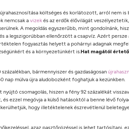
rahasznosítása költséges és korlátozott, arról nem is 
gok nemcsak a
vizek
és az erdők élővilágát veszélyezteti
erülnek. A megoldás egyszerűbb, mint gondolnánk, his
s a legszigorúbban ellenőrzött a csapvíz. Azért persze
értéktelen fogyasztás helyett a pohárnyi adagnak megfe
zségünkért és a környezetünkért is.
Hat magától értető
00 százalékban, bármennyiszer és gazdaságosan
újrahasz
 60 nap múlva újra aludobozként foghatjuk a kezünkben.
yújtó csomagolás, hiszen a fény 92 százalékát visszaver
, és ezzel megóvja a külső hatásoktól a benne lévő folya
elkerülhetjük, hogy illetéktelenek észrevétlenül beleteg
őkezeléssel, azaz pasztőrözéssel is lehet tartósítani, e