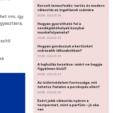
Korcolt lemezfedés: tartós és modern
választás az ingatlanok számára
2026. JÚLIUS 24.
et inni, így
ogyasztásra,
Hogyan gyorsítható fel a
vendéglátóhelyek konyhai
munkafolyamata?
2026. JÚLIUS 23.
issítő
Hogyan gondozzuk a kertünket
szárazabb időszakokban?
2026. JÚLIUS 23.
ek
A hajhullás kezelése: miért ne hagyja
figyelmen kívül?
2026. JÚLIUS 23.
Az ízületvédelem fontossága: mit
tehetsz fiatalon a porckopás ellen?
2026. JÚLIUS 22.
Ezért jobb választás nyáron a
testpermet, mint a parfüm – jó oka
van