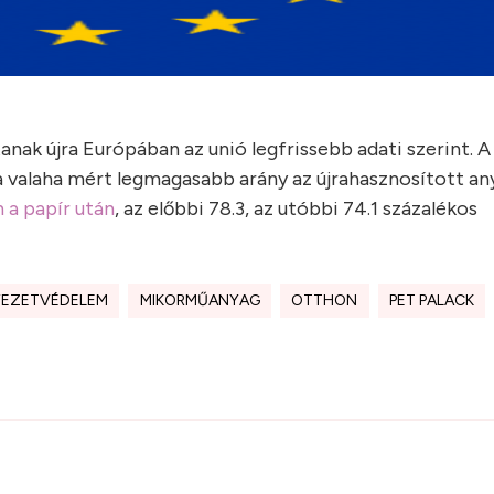
ak újra Európában az unió legfrissebb adati szerint. A
z a valaha mért legmagasabb arány az újrahasznosított a
 a papír után
, az előbbi 78.3, az utóbbi 74.1 százalékos
EZETVÉDELEM
MIKORMŰANYAG
OTTHON
PET PALACK