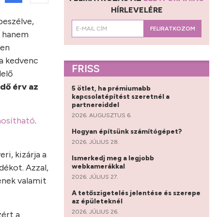
HÍRLEVELÉRE
beszélve,
FELIRATKOZOM
k, hanem
zen
 a kedvenc
FRISS
lelő
dő érv az
5 ötlet, ha prémiumabb
kapcsolatépítést szeretnél a
partnereiddel
2026. AUGUSZTUS 6.
nosítható
.
Hogyan építsünk számítógépet?
2026. JÚLIUS 28.
i, kizárja a
Ismerkedj meg a legjobb
webkamerákkal
dékot. Azzal,
2026. JÚLIUS 27.
yenek valamit
A tetőszigetelés jelentése és szerepe
az épületeknél
2026. JÚLIUS 26.
zért a