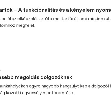
artók – A funkcionalitás és a kényelem nyo
ben él az elképzelés arról a melltartóról, ami minden ru
alomhoz megfelel.
.
sebb megoldás dolgozóknak
unkahelyeken egyre nagyobb hangsúlyt kap a dolgozói
ság közötti egyensúly megteremtése.