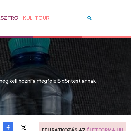
SZTRO
KUL-TOUR
eg kell hozni a megfelelő döntést annak
!
FELIRATKOZÁS AZ
ÉLETFORMA.HU