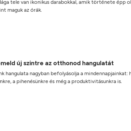
ilága tele van ikonikus darabokkal, amik története épp o
int maguk az órák.
.
eld új szintre az otthonod hangulatát
k hangulata nagyban befolyásolja a mindennapjainkat: h
nkre, a pihenésünkre és még a produktivitásunkra is.