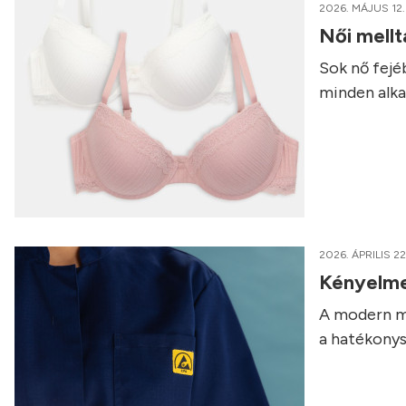
2026. MÁJUS 12.
Női mellt
Sok nő fejé
minden alk
2026. ÁPRILIS 22
Kényelme
A modern m
a hatékony