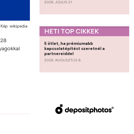
2026. JÚLIUS 21.
Kép: wikipedia
HETI TOP CIKKEK
 28
5 ötlet, ha prémiumabb
nyagokkal
kapcsolatépítést szeretnél a
partnereiddel
2026. AUGUSZTUS 6.