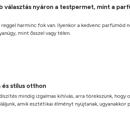
b választás nyáron a testpermet, mint a parf
reggel harminc fok van. Ilyenkor a kedvenc parfümöd 
anúgy, mint ősszel vagy télen.
.
 és stílus otthon
díszítés mindig izgalmas kihívás, arra törekszünk, hogy 
láljunk, amik esztétikai élményt nyújtanak, ugyanakkor 