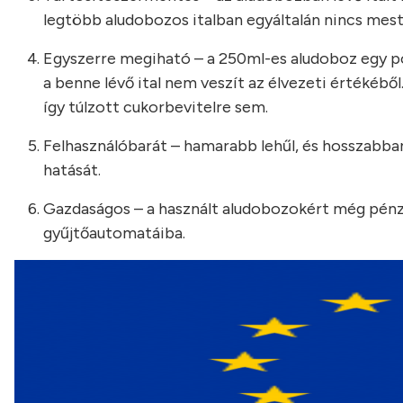
legtöbb aludobozos italban egyáltalán nincs mest
Egyszerre megiható – a 250ml-es aludoboz egy po
a benne lévő ital nem veszít az élvezeti értékéből
így túlzott cukorbevitelre sem.
Felhasználóbarát – hamarabb lehűl, és hosszabban 
hatását.
Gazdaságos – a használt aludobozokért még pénzt
gyűjtőautomatáiba.