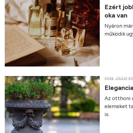
Ezért job
oka van
Nyáron már 
működik ugy
2026. JÚLIUS 20
Elegancia
Az otthoni 
elemeket ta
is.