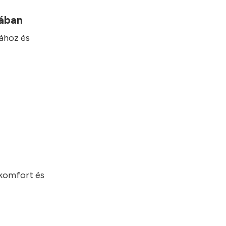
mában
hához és
 komfort és