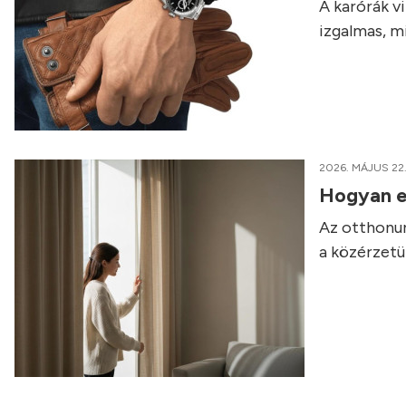
A karórák v
izgalmas, m
2026. MÁJUS 22
Hogyan em
Az otthonun
a közérzetü