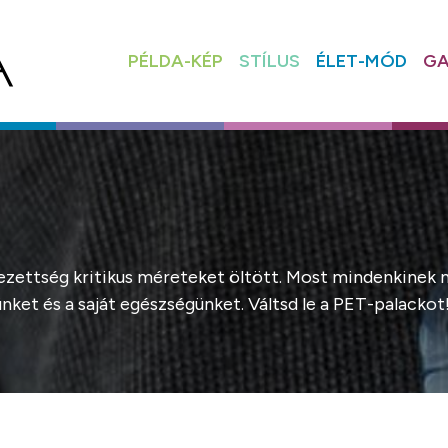
PÉLDA-KÉP
STÍLUS
ÉLET-MÓD
GA
ettség kritikus méreteket öltött. Most mindenkinek m
ket és a saját egészségünket. Váltsd le a PET-palackot