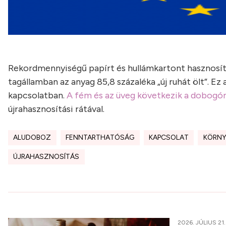
Rekordmennyiségű papírt és hullámkartont hasznosítan
tagállamban az anyag 85,8 százaléka „új ruhát ölt”. E
kapcsolatban.
A fém és az üveg következik a dobogón
újrahasznosítási rátával.
ALUDOBOZ
FENNTARTHATÓSÁG
KAPCSOLAT
KÖRNY
ÚJRAHASZNOSÍTÁS
2026. JÚLIUS 21.