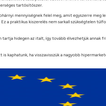
erséges tartósítószer.
hárnyi mennyiségnek felel meg, amit egyszerre meg leh
. Ez a praktikus kiszerelés nem sarkall szükségtelen túlf
tartja hidegen az italt, így tovább élvezhetjük annak fr
 is kaphatunk, ha visszavisszük a nagyobb hipermarket