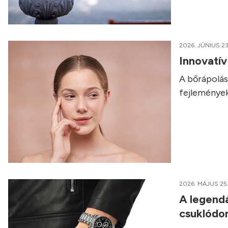
2026. JÚNIUS 23
Innovatí
A bőrápolás 
fejlemények
2026. MÁJUS 25
A legendá
csuklódo