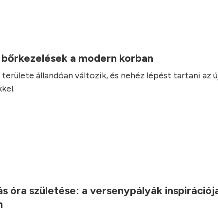
.
v bőrkezelések a modern korban
területe állandóan változik, és nehéz lépést tartani az ú
kel.
.
s óra születése: a versenypályák inspirációj
n