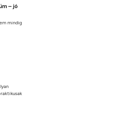
üm – jó
nem mindig
olyan
praktikusak