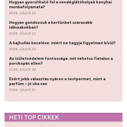
Hogyan gyorsítható fel a vendéglátóhelyek konyhai
munkafolyamata?
2026. JÚLIUS 23.
Hogyan gondozzuk a kertünket szárazabb
időszakokban?
2026. JÚLIUS 23.
A hajhullás kezelése: miért ne hagyja figyelmen kívül?
2026. JÚLIUS 23.
Az ízületvédelem fontossága: mit tehetsz fiatalon a
porckopás ellen?
2026. JÚLIUS 22.
Ezért jobb választás nyáron a testpermet, mint a
parfüm – jó oka van
2026. JÚLIUS 21.
HETI TOP CIKKEK