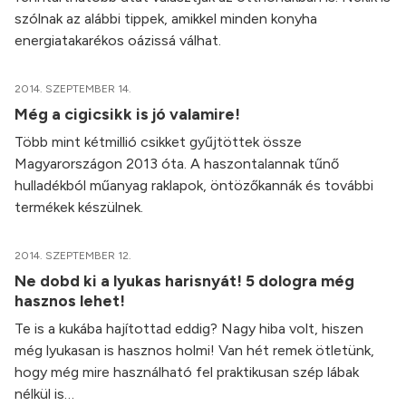
szólnak az alábbi tippek, amikkel minden konyha
energiatakarékos oázissá válhat.
2014. SZEPTEMBER 14.
Még a cigicsikk is jó valamire!
Több mint kétmillió csikket gyűjtöttek össze
Magyarországon 2013 óta. A haszontalannak tűnő
hulladékból műanyag raklapok, öntözőkannák és további
termékek készülnek.
2014. SZEPTEMBER 12.
Ne dobd ki a lyukas harisnyát! 5 dologra még
hasznos lehet!
Te is a kukába hajítottad eddig? Nagy hiba volt, hiszen
még lyukasan is hasznos holmi! Van hét remek ötletünk,
hogy még mire használható fel praktikusan szép lábak
nélkül is…