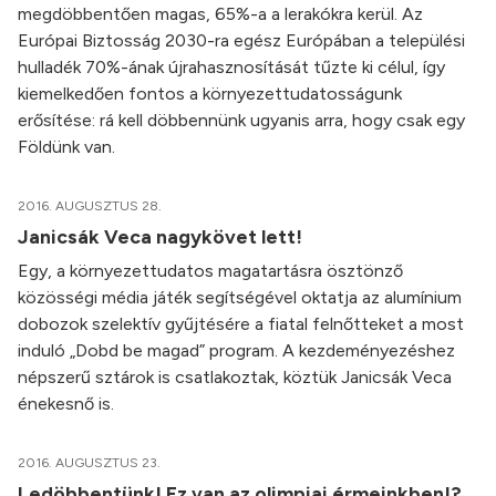
megdöbbentően magas, 65%-a a lerakókra kerül. Az
Európai Biztosság 2030-ra egész Európában a települési
hulladék 70%-ának újrahasznosítását tűzte ki célul, így
kiemelkedően fontos a környezettudatosságunk
erősítése: rá kell döbbennünk ugyanis arra, hogy csak egy
Földünk van.
2016. AUGUSZTUS 28.
Janicsák Veca nagykövet lett!
Egy, a környezettudatos magatartásra ösztönző
közösségi média játék segítségével oktatja az alumínium
dobozok szelektív gyűjtésére a fiatal felnőtteket a most
induló „Dobd be magad” program. A kezdeményezéshez
népszerű sztárok is csatlakoztak, köztük Janicsák Veca
énekesnő is.
2016. AUGUSZTUS 23.
Ledöbbentünk! Ez van az olimpiai érmeinkben!?