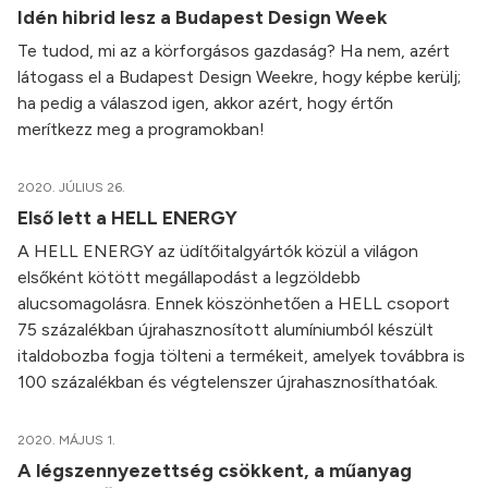
Idén hibrid lesz a Budapest Design Week
Te tudod, mi az a körforgásos gazdaság? Ha nem, azért
látogass el a Budapest Design Weekre, hogy képbe kerülj;
ha pedig a válaszod igen, akkor azért, hogy értőn
merítkezz meg a programokban!
2020. JÚLIUS 26.
Első lett a HELL ENERGY
A HELL ENERGY az üdítőitalgyártók közül a világon
elsőként kötött megállapodást a legzöldebb
alucsomagolásra. Ennek köszönhetően a HELL csoport
75 százalékban újrahasznosított alumíniumból készült
italdobozba fogja tölteni a termékeit, amelyek továbbra is
100 százalékban és végtelenszer újrahasznosíthatóak.
2020. MÁJUS 1.
A légszennyezettség csökkent, a műanyag