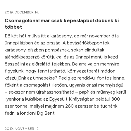
2019. DECEMBER 14.
Csomagolónál már csak képeslapból dobunk ki
többet
Bő két hét múlva itt a karácsony, de már november óta
ünnepi lázban ég az ország. A bevásárlóközpontok
karácsonyi díszben pompáznak, sokan elindultak
ajándékbeszerző körútjukra, és az ünnepi menü is kezd
összeállni az előrelátó fejekben. De arra vajon mennyire
figyelünk, hogy fenntartható, környezetbarát módon
készüljünk az ünnepekre? Pedig ez rendkívül fontos lenne,
főként a csomagolást illetően, ugyanis óriási mennyiségű
– sokszor nem újrahasznosítható – papír és műanyag kerül
ilyenkor a kukákba: az Egyesült Királyságban például 300
ezer tonna, mellyel majdnem 260 ezerszer be tudnánk
fedni a londoni Big Bent.
2019. NOVEMBER 12.