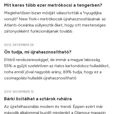
Mit keres több ezer metrókocsi a tengerben?
Meglehetősen bizarr módját választották a "nyugdíjba
vonuló" New York-i metrókocsik újrahasznosításának: az
Atlanti-óceánba süllyesztik őket, hogy ott mesterséges
zátonyokként funkcionáljanak tovább.
2012. DECEMBER 29.
Ön tudja, mi újrahasznosítható?
Eltérő rendszerességgel, de immár a magyar lakosság
55%-a gyűjti szelektíven az italos kartondoboz hulladékot,
noha ennél jóval nagyobb arány, 89% tudja, hogy ez a
csomagolási hulladék újrahasznosítható.
2012. NOVEMBER 12.
Bárki licitálhat a sztárok ruháira
Az újrafelhasználás modern és trendi. Éppen ezért már
második alkalommal buzdít mindenkit a Glamour magazin