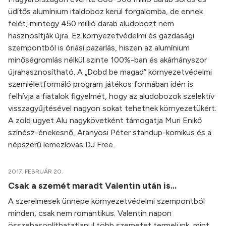
üdítős alumínium italdoboz kerül forgalomba, de ennek
felét, mintegy 450 millió darab aludobozt nem
hasznosítják újra. Ez környezetvédelmi és gazdasági
szempontból is óriási pazarlás, hiszen az alumínium
minőségromlás nélkül szinte 100%-ban és akárhányszor
újrahasznosítható. A „Dobd be magad” környezetvédelmi
szemléletformáló program játékos formában idén is
felhívja a fiatalok figyelmét, hogy az aludobozok szelektív
visszagyűjtésével nagyon sokat tehetnek környezetükért.
A zöld ügyet Alu nagykövetként támogatja Muri Enikő
színész-énekesnő, Aranyosi Péter standup-komikus és a
népszerű lemezlovas DJ Free.
2017. FEBRUÁR 20.
Csak a szemét maradt Valentin után is...
A szerelmesek ünnepe környezetvédelmi szempontból
minden, csak nem romantikus. Valentin napon
összehasonlíthatatlanul több szemetet termelünk, mint