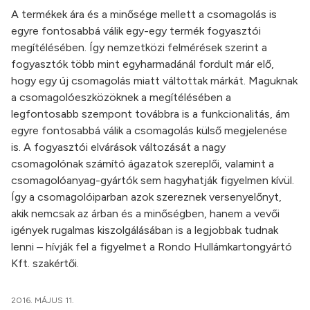
A termékek ára és a minősége mellett a csomagolás is
egyre fontosabbá válik egy-egy termék fogyasztói
megítélésében. Így nemzetközi felmérések szerint a
fogyasztók több mint egyharmadánál fordult már elő,
hogy egy új csomagolás miatt váltottak márkát. Maguknak
a csomagolóeszközöknek a megítélésében a
legfontosabb szempont továbbra is a funkcionalitás, ám
egyre fontosabbá válik a csomagolás külső megjelenése
is. A fogyasztói elvárások változását a nagy
csomagolónak számító ágazatok szereplői, valamint a
csomagolóanyag-gyártók sem hagyhatják figyelmen kívül.
Így a csomagolóiparban azok szereznek versenyelőnyt,
akik nemcsak az árban és a minőségben, hanem a vevői
igények rugalmas kiszolgálásában is a legjobbak tudnak
lenni – hívják fel a figyelmet a Rondo Hullámkartongyártó
Kft. szakértői.
2016. MÁJUS 11.