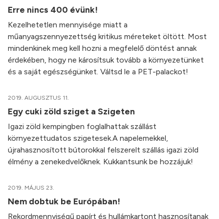
Erre nincs 400 évünk!
Kezelhetetlen mennyisége miatt a
műanyagszennyezettség kritikus méreteket öltött. Most
mindenkinek meg kell hozni a megfelelő döntést annak
érdekében, hogy ne károsítsuk tovább a környezetünket
és a saját egészségünket. Váltsd le a PET-palackot!
2019. AUGUSZTUS 11.
Egy cuki zöld sziget a Szigeten
Igazi zöld kempingben foglalhattak szállást
környezettudatos szigetesek.A napelemekkel,
újrahasznosított bútorokkal felszerelt szállás igazi zöld
élmény a zenekedvelőknek. Kukkantsunk be hozzájuk!
2019. MÁJUS 23.
Nem dobtuk be Európában!
Rekordmennyiségű papírt és hullámkartont hasznosítanak