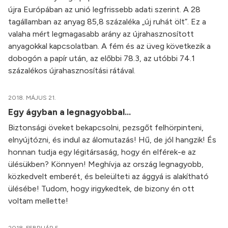
újra Európában az unió legfrissebb adati szerint. A 28
tagállamban az anyag 85,8 százaléka „új ruhát ölt”. Ez a
valaha mért legmagasabb arány az újrahasznosított
anyagokkal kapcsolatban. A fém és az üveg következik a
dobogón a papír után, az előbbi 78.3, az utóbbi 74.1
százalékos újrahasznosítási rátával.
2018. MÁJUS 21.
Egy ágyban a legnagyobbal...
Biztonsági öveket bekapcsolni, pezsgőt felhörpinteni,
elnyújtózni, és indul az álomutazás! Hű, de jól hangzik! És
honnan tudja egy légitársaság, hogy én elférek-e az
ülésükben? Könnyen! Meghívja az ország legnagyobb,
közkedvelt emberét, és beleülteti az ággyá is alakítható
ülésébe! Tudom, hogy irigykedtek, de bizony én ott
voltam mellette!