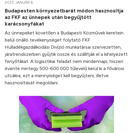
2023. JANUÁR 6.
Budapesten környezetbarát módon hasznosítja
az FKF az ünnepek után begyűjtött
karácsonyfákat
Az ünnepeket követően a Budapesti Közművek keretein
belül önálló tevékenységet folytató FKF
Hulladékgazdálkodási Divízió munkatársai szervezetten,
járatrendszerben gyűjtik össze és szállítják el a kihelyezett
fenyőfákat. A logisztikai feladat nem mindennapi, hiszen
évente mintegy 500-600.000 tűlevelű kerül ki a fővárosi
utcákra, ezt a mennyiséget kell begyűjteni, illetve
hasznosítását megoldani.