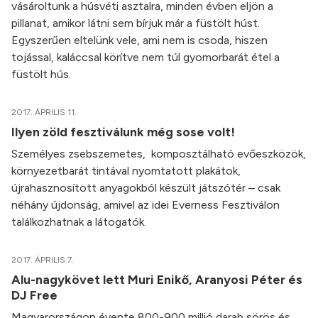
vásároltunk a húsvéti asztalra, minden évben eljön a
pillanat, amikor látni sem bírjuk már a füstölt húst.
Egyszerűen eltelünk vele, ami nem is csoda, hiszen
tojással, kaláccsal körítve nem túl gyomorbarát étel a
füstölt hús.
2017. ÁPRILIS 11.
Ilyen zöld fesztiválunk még sose volt!
Személyes zsebszemetes, komposztálható evőeszközök,
környezetbarát tintával nyomtatott plakátok,
újrahasznosított anyagokból készült játszótér – csak
néhány újdonság, amivel az idei Everness Fesztiválon
találkozhatnak a látogatók.
2017. ÁPRILIS 7.
Alu-nagykövet lett Muri Enikő, Aranyosi Péter és
DJ Free
Magyarországon évente 800-900 millió darab sörös és