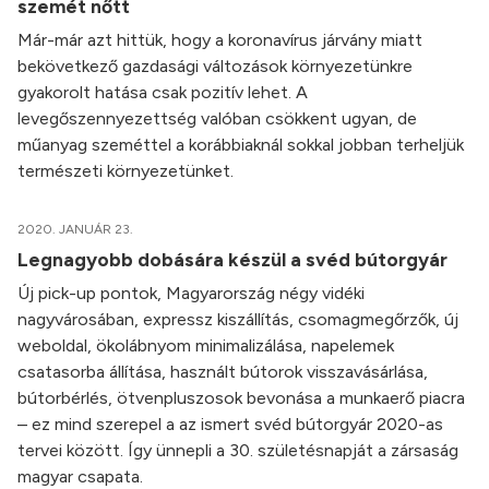
szemét nőtt
Már-már azt hittük, hogy a koronavírus járvány miatt
bekövetkező gazdasági változások környezetünkre
gyakorolt hatása csak pozitív lehet. A
levegőszennyezettség valóban csökkent ugyan, de
műanyag szeméttel a korábbiaknál sokkal jobban terheljük
természeti környezetünket.
2020. JANUÁR 23.
Legnagyobb dobására készül a svéd bútorgyár
Új pick-up pontok, Magyarország négy vidéki
nagyvárosában, expressz kiszállítás, csomagmegőrzők, új
weboldal, ökolábnyom minimalizálása, napelemek
csatasorba állítása, használt bútorok visszavásárlása,
bútorbérlés, ötvenpluszosok bevonása a munkaerő piacra
– ez mind szerepel a az ismert svéd bútorgyár 2020-as
tervei között. Így ünnepli a 30. születésnapját a zársaság
magyar csapata.