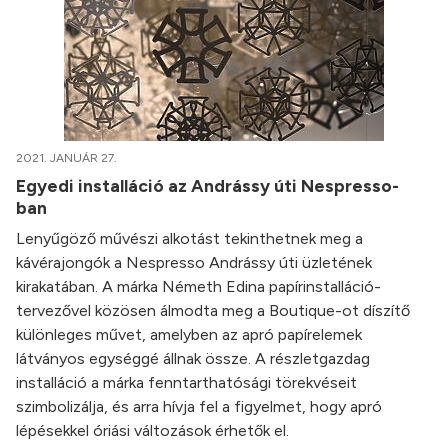
2021. JANUÁR 27.
Egyedi installáció az Andrássy úti Nespresso-
ban
Lenyűgöző művészi alkotást tekinthetnek meg a
kávérajongók a Nespresso Andrássy úti üzletének
kirakatában. A márka Németh Edina papírinstalláció-
tervezővel közösen álmodta meg a Boutique-ot díszítő
különleges művet, amelyben az apró papírelemek
látványos egységgé állnak össze. A részletgazdag
installáció a márka fenntarthatósági törekvéseit
szimbolizálja, és arra hívja fel a figyelmet, hogy apró
lépésekkel óriási változások érhetők el.