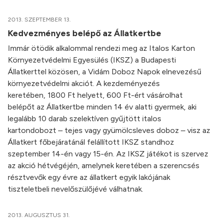
2013. SZEPTEMBER 13.
Kedvezményes belépő az Állatkertbe
Immár ötödik alkalommal rendezi meg az Italos Karton
Környezetvédelmi Egyesülés (IKSZ) a Budapesti
Állatkerttel közösen, a Vidám Doboz Napok elnevezésű
környezetvédelmi akciót. A kezdeményezés
keretében, 1800 Ft helyett, 600 Ft-ért vásárolhat
belépőt az Állatkertbe minden 14 év alatti gyermek, aki
legalább 10 darab szelektíven gyűjtött italos
kartondobozt – tejes vagy gyümölcsleves doboz – visz az
Állatkert főbejáratánál felállított IKSZ standhoz
szeptember 14-én vagy 15-én. Az IKSZ játékot is szervez
az akció hétvégéjén, amelynek keretében a szerencsés
résztvevők egy évre az állatkert egyik lakójának
tiszteletbeli nevelőszülőjévé válhatnak.
2013. AUGUSZTUS 31.