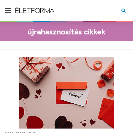
újrahasznosítás cikkek