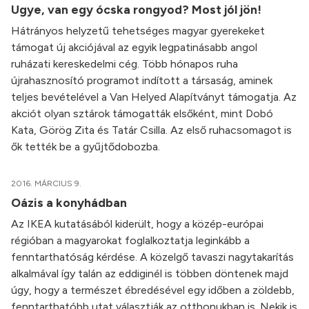
Ugye, van egy ócska rongyod? Most jól jön!
Hátrányos helyzetű tehetséges magyar gyerekeket
támogat új akciójával az egyik legpatinásabb angol
ruházati kereskedelmi cég. Több hónapos ruha
újrahasznosító programot indított a társaság, aminek
teljes bevételével a Van Helyed Alapítványt támogatja. Az
akciót olyan sztárok támogatták elsőként, mint Dobó
Kata, Görög Zita és Tatár Csilla. Az első ruhacsomagot is
ők tették be a gyűjtődobozba.
2016. MÁRCIUS 9.
Oázis a konyhádban
Az IKEA kutatásából kiderült, hogy a közép-európai
régióban a magyarokat foglalkoztatja leginkább a
fenntarthatóság kérdése. A közelgő tavaszi nagytakarítás
alkalmával így talán az eddiginél is többen döntenek majd
úgy, hogy a természet ébredésével egy időben a zöldebb,
fenntarthatóbb utat választják az otthonukban is. Nekik is