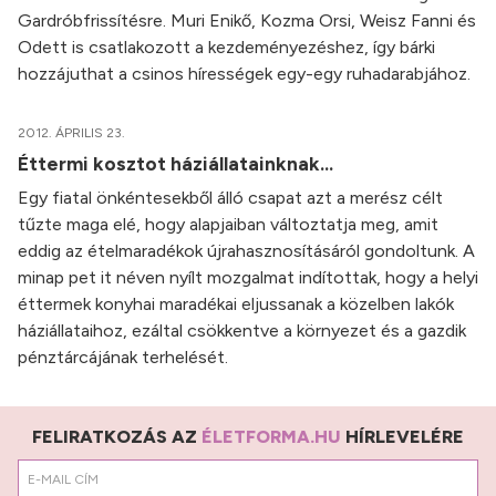
Gardróbfrissítésre. Muri Enikő, Kozma Orsi, Weisz Fanni és
Odett is csatlakozott a kezdeményezéshez, így bárki
hozzájuthat a csinos hírességek egy-egy ruhadarabjához.
2012. ÁPRILIS 23.
Éttermi kosztot háziállatainknak...
Egy fiatal önkéntesekből álló csapat azt a merész célt
tűzte maga elé, hogy alapjaiban változtatja meg, amit
eddig az ételmaradékok újrahasznosításáról gondoltunk. A
minap pet it néven nyílt mozgalmat indítottak, hogy a helyi
éttermek konyhai maradékai eljussanak a közelben lakók
háziállataihoz, ezáltal csökkentve a környezet és a gazdik
pénztárcájának terhelését.
FELIRATKOZÁS AZ
ÉLETFORMA.HU
HÍRLEVELÉRE