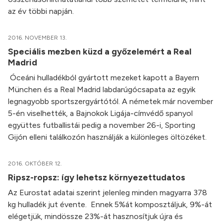
az év többi napján.
2016. NOVEMBER 13.
Speciális mezben küzd a győzelemért a Real
Madrid
Óceáni hulladékból gyártott mezeket kapott a Bayern
München és a Real Madrid labdarúgócsapata az egyik
legnagyobb sportszergyártótól. A németek már november
5-én viselhették, a Bajnokok Ligája-címvédő spanyol
együttes futballistái pedig a november 26-i, Sporting
Gijón elleni találkozón használják a különleges öltözéket.
2016. OKTÓBER 12.
Ripsz-ropsz: így lehetsz környezettudatos
Az Eurostat adatai szerint jelenleg minden magyarra 378
kg hulladék jut évente. Ennek 5%át komposztáljuk, 9%-át
elégetjük, mindössze 23%-át hasznosítjuk újra és