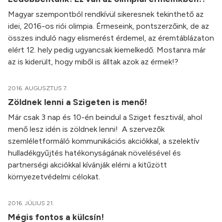
Magyar szempontból rendkívül sikeresnek tekinthető az
idei, 2016-os riói olimpia. Érmeseink, pontszerzőink, de az
összes induló nagy elismerést érdemel, az éremtáblázaton
elért 12. hely pedig ugyancsak kiemelkedő. Mostanra már
az is kiderült, hogy miből is álltak azok az érmek!?
2016. AUGUSZTUS 7.
Zöldnek lenni a Szigeten is menő!
Már csak 3 nap és 10-én beindul a Sziget fesztivál, ahol
menő lesz idén is zöldnek lenni! A szervezők
szemléletformáló kommunikációs akciókkal, a szelektív
hulladékgyűjtés hatékonyságának növelésével és
partnerségi akciókkal kívánják elérni a kitűzött
környezetvédelmi célokat.
2016. JÚLIUS 21.
Mégis fontos a külcsín!