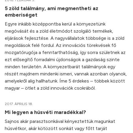
2018. FEBRUÁR 5.
5 zöld találmány, ami megmentheti az
emberiséget
Egyre inkább középpontba kerül a környezetünk
megóvását és a zöld életmódot szolgáló termékek,
eljárások fejlesztése. A nagyvállalatok többsége is a zöld
megoldások felé fordul. Az innovációs törekvések fő
mozgatórugója a fenntarthatóság, így sorra születnek az
ezt elősegítő forradalmi újdonságok a gazdaság szinte
minden területén. A környezetbarát találmányok egy
részét majdnem mindenki ismeri, vannak azonban olyanok,
amelyekről alig hallhatunk. Íme 5 érdekes – többek között
magyar – ötlet a zöld innovációk csokrából.
2017. ÁPRILIS 18.
Mi legyen a húsvéti maradékkal?
Sajnos akár parasztsonkával kényeztettük magunkat
húsvétkor, akár kötözött sonkát vagy főtt tarját