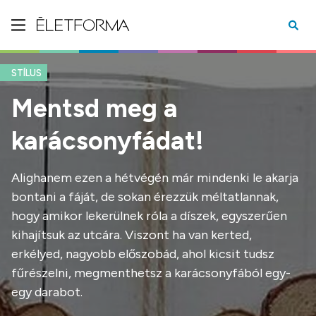
STÍLUS
Mentsd meg a
karácsonyfádat!
Alighanem ezen a hétvégén már mindenki le akarja
bontani a fáját, de sokan érezzük méltatlannak,
hogy amikor lekerülnek róla a díszek, egyszerűen
kihajítsuk az utcára. Viszont ha van kerted,
erkélyed, nagyobb előszobád, ahol kicsit tudsz
fűrészelni, megmenthetsz a karácsonyfából egy-
egy darabot.