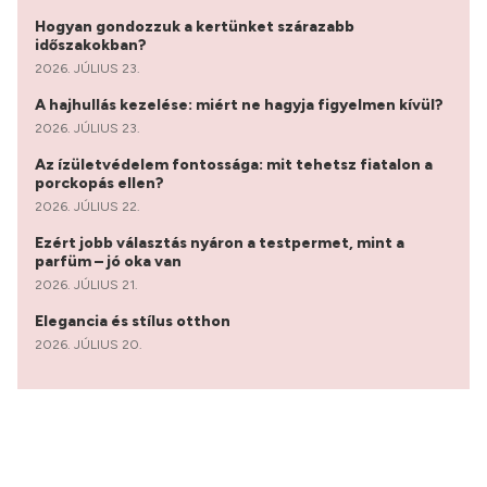
Hogyan gondozzuk a kertünket szárazabb
időszakokban?
2026. JÚLIUS 23.
A hajhullás kezelése: miért ne hagyja figyelmen kívül?
2026. JÚLIUS 23.
Az ízületvédelem fontossága: mit tehetsz fiatalon a
porckopás ellen?
2026. JÚLIUS 22.
Ezért jobb választás nyáron a testpermet, mint a
parfüm – jó oka van
2026. JÚLIUS 21.
Elegancia és stílus otthon
2026. JÚLIUS 20.