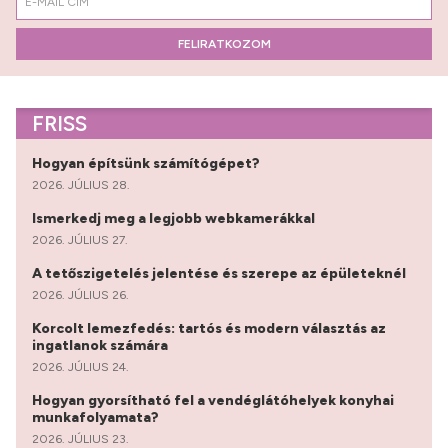
FELIRATKOZOM
FRISS
Hogyan építsünk számítógépet?
2026. JÚLIUS 28.
Ismerkedj meg a legjobb webkamerákkal
2026. JÚLIUS 27.
A tetőszigetelés jelentése és szerepe az épületeknél
2026. JÚLIUS 26.
Korcolt lemezfedés: tartós és modern választás az
ingatlanok számára
2026. JÚLIUS 24.
Hogyan gyorsítható fel a vendéglátóhelyek konyhai
munkafolyamata?
2026. JÚLIUS 23.