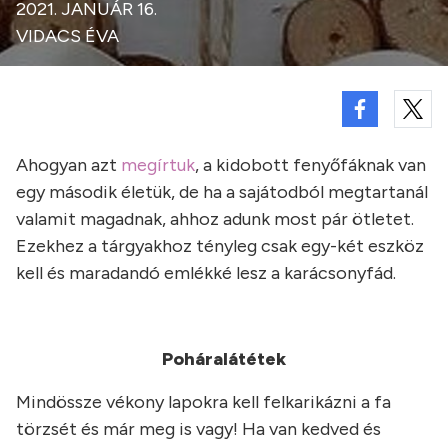
2021. JANUÁR 16.
VIDACS ÉVA
Ahogyan azt
megírtuk
, a kidobott fenyőfáknak van
egy második életük, de ha a sajátodból megtartanál
valamit magadnak, ahhoz adunk most pár ötletet.
Ezekhez a tárgyakhoz tényleg csak egy-két eszköz
kell és maradandó emlékké lesz a karácsonyfád.
Poháralátétek
Mindössze vékony lapokra kell felkarikázni a fa
törzsét és már meg is vagy! Ha van kedved és