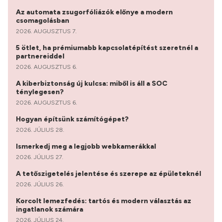
Az automata zsugorfóliázók előnye a modern
csomagolásban
2026. AUGUSZTUS 7.
5 ötlet, ha prémiumabb kapcsolatépítést szeretnél a
partnereiddel
2026. AUGUSZTUS 6.
A kiberbiztonság új kulcsa: miből is áll a SOC
ténylegesen?
2026. AUGUSZTUS 6.
Hogyan építsünk számítógépet?
2026. JÚLIUS 28.
Ismerkedj meg a legjobb webkamerákkal
2026. JÚLIUS 27.
A tetőszigetelés jelentése és szerepe az épületeknél
2026. JÚLIUS 26.
Korcolt lemezfedés: tartós és modern választás az
ingatlanok számára
2026. JÚLIUS 24.