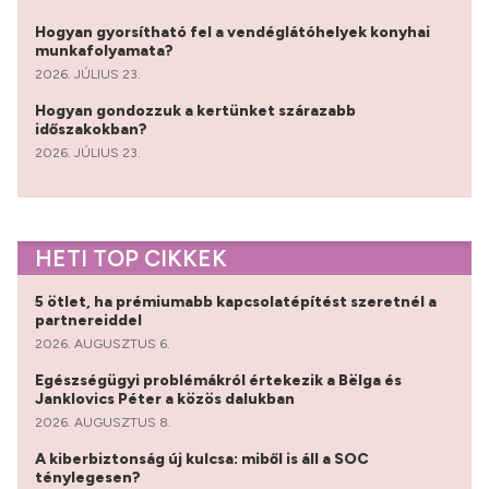
Hogyan gyorsítható fel a vendéglátóhelyek konyhai
munkafolyamata?
2026. JÚLIUS 23.
Hogyan gondozzuk a kertünket szárazabb
időszakokban?
2026. JÚLIUS 23.
HETI TOP CIKKEK
5 ötlet, ha prémiumabb kapcsolatépítést szeretnél a
partnereiddel
2026. AUGUSZTUS 6.
Egészségügyi problémákról értekezik a Bëlga és
Janklovics Péter a közös dalukban
2026. AUGUSZTUS 8.
A kiberbiztonság új kulcsa: miből is áll a SOC
ténylegesen?