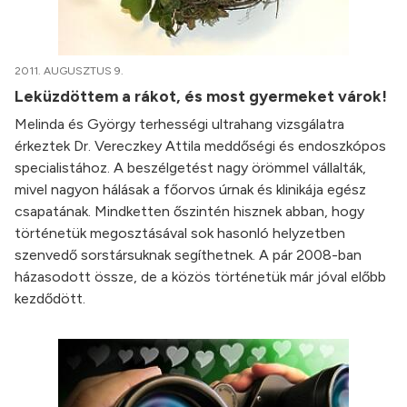
2011. AUGUSZTUS 9.
Leküzdöttem a rákot, és most gyermeket várok!
Melinda és György terhességi ultrahang vizsgálatra
érkeztek Dr. Vereczkey Attila meddőségi és endoszkópos
specialistához. A beszélgetést nagy örömmel vállalták,
mivel nagyon hálásak a főorvos úrnak és klinikája egész
csapatának. Mindketten őszintén hisznek abban, hogy
történetük megosztásával sok hasonló helyzetben
szenvedő sorstársuknak segíthetnek. A pár 2008-ban
házasodott össze, de a közös történetük már jóval előbb
kezdődött.