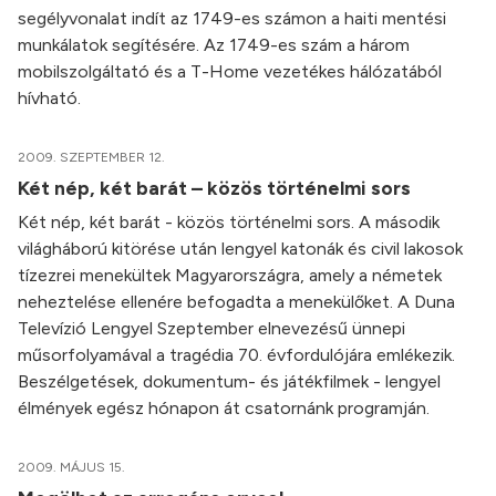
segélyvonalat indít az 1749-es számon a haiti mentési
munkálatok segítésére. Az 1749-es szám a három
mobilszolgáltató és a T-Home vezetékes hálózatából
hívható.
2009. SZEPTEMBER 12.
Két nép, két barát – közös történelmi sors
Két nép, két barát - közös történelmi sors. A második
világháború kitörése után lengyel katonák és civil lakosok
tízezrei menekültek Magyarországra, amely a németek
neheztelése ellenére befogadta a menekülőket. A Duna
Televízió Lengyel Szeptember elnevezésű ünnepi
műsorfolyamával a tragédia 70. évfordulójára emlékezik.
Beszélgetések, dokumentum- és játékfilmek - lengyel
élmények egész hónapon át csatornánk programján.
2009. MÁJUS 15.