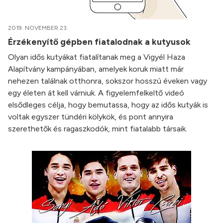
2019. NOVEMBER 23.
Érzékenyítő gépben fiatalodnak a kutyusok
Olyan idős kutyákat fiatalítanak meg a Vigyél Haza
Alapítvány kampányában, amelyek koruk miatt már
nehezen találnak otthonra, sokszor hosszú éveken vagy
egy életen át kell várniuk. A figyelemfelkeltő videó
elsődleges célja, hogy bemutassa, hogy az idős kutyák is
voltak egyszer tündéri kölykök, és pont annyira
szerethetők és ragaszkodók, mint fiatalabb társaik.