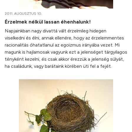
2011. AUGUSZTUS 10.
Érzelmek nélkül lassan éhenhalunk!
Napjainkban nagy divattá vált érzelmileg hidegen
viselkedni és élni, annak ellenére, hogy az érzelemmentes
racionalitás óhatatlanul az egoizmus irányába vezet. Mi
magunk is hajlamosak vagyunk ezt a jelenséget tárgyilagos
tényként kezelni, és csak akkor érezzük a jelenség súlyát,
ha családunk, vagy barátaink körében üti fel a fejét.