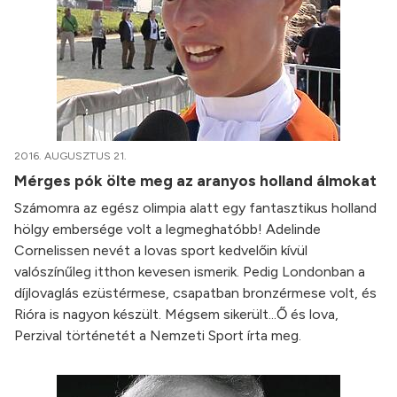
2016. AUGUSZTUS 21.
Mérges pók ölte meg az aranyos holland álmokat
Számomra az egész olimpia alatt egy fantasztikus holland
hölgy embersége volt a legmeghatóbb! Adelinde
Cornelissen nevét a lovas sport kedvelőin kívül
valószínűleg itthon kevesen ismerik. Pedig Londonban a
díjlovaglás ezüstérmese, csapatban bronzérmese volt, és
Rióra is nagyon készült. Mégsem sikerült...Ő és lova,
Perzival történetét a Nemzeti Sport írta meg.