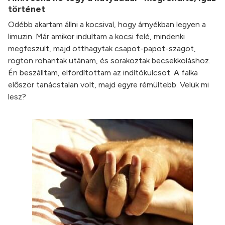
történet
Odébb akartam állni a kocsival, hogy árnyékban legyen a
limuzin. Már amikor indultam a kocsi felé, mindenki
megfeszült, majd otthagytak csapot-papot-szagot,
rögtön rohantak utánam, és sorakoztak becsekkoláshoz.
Én beszálltam, elfordítottam az indítókulcsot. A falka
először tanácstalan volt, majd egyre rémültebb. Velük mi
lesz?