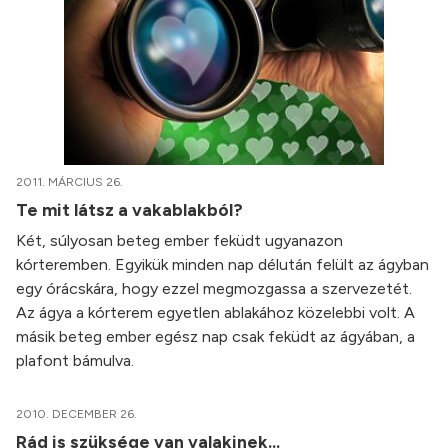
2011. MÁRCIUS 26.
Te mit látsz a vakablakból?
Két, súlyosan beteg ember feküdt ugyanazon
kórteremben. Egyikük minden nap délután felült az ágyban
egy órácskára, hogy ezzel megmozgassa a szervezetét.
Az ágya a kórterem egyetlen ablakához közelebbi volt. A
másik beteg ember egész nap csak feküdt az ágyában, a
plafont bámulva.
2010. DECEMBER 26.
Rád is szüksége van valakinek...