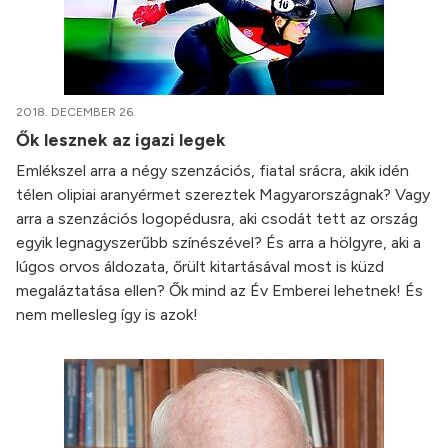
2018. DECEMBER 26.
Ők lesznek az igazi legek
Emlékszel arra a négy szenzációs, fiatal srácra, akik idén
télen olipiai aranyérmet szereztek Magyarországnak? Vagy
arra a szenzációs logopédusra, aki csodát tett az ország
egyik legnagyszerűbb színészével? És arra a hölgyre, aki a
lúgos orvos áldozata, őrült kitartásával most is küzd
megaláztatása ellen? Ők mind az Év Emberei lehetnek! És
nem mellesleg így is azok!