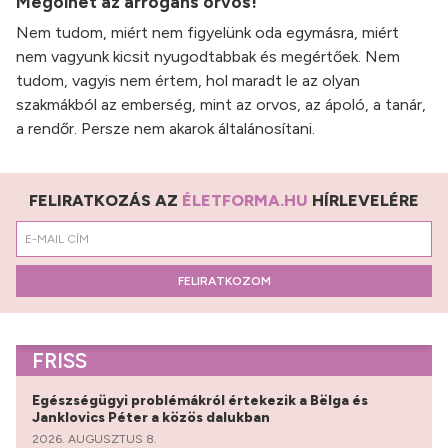
Megölhet az arrogáns orvos!
Nem tudom, miért nem figyelünk oda egymásra, miért
nem vagyunk kicsit nyugodtabbak és megértőek. Nem
tudom, vagyis nem értem, hol maradt le az olyan
szakmákból az emberség, mint az orvos, az ápoló, a tanár,
a rendőr. Persze nem akarok általánosítani.
FELIRATKOZÁS AZ
ÉLETFORMA.HU
HÍRLEVELÉRE
FELIRATKOZOM
FRISS
Egészségügyi problémákról értekezik a Bëlga és
Janklovics Péter a közös dalukban
2026. AUGUSZTUS 8.