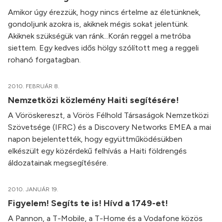
Amikor úgy érezzük, hogy nincs értelme az életünknek,
gondoljunk azokra is, akiknek mégis sokat jelentünk.
Akiknek szükségük van ránk...Korán reggel a metróba
siettem. Egy kedves idős hölgy szólított meg a reggeli
rohanó forgatagban.
2010. FEBRUÁR 8.
Nemzetközi közlemény Haiti segítésére!
A Vöröskereszt, a Vörös Félhold Társaságok Nemzetközi
Szövetsége (IFRC) és a Discovery Networks EMEA a mai
napon bejelentették, hogy együttműködésükben
elkészült egy közérdekű felhívás a Haiti földrengés
áldozatainak megsegítésére.
2010. JANUÁR 19.
Figyelem! Segíts te is! Hívd a 1749-et!
A Pannon, a T-Mobile, a T-Home és a Vodafone közös