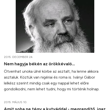
2015. DECEMBER 24.
Nem hagyja békén az örökkévaló...
Ötvenhat unoka ülné körbe az asztalt, ha lenne akkora
asztaluk. Köztük van nigériai és roma is. Iványi Gábor
lelkész szerint mindig csak egy nappal lehet előre
gondolkodni, nem lehet tudni, hogy mi történik holnap.
2015. MÁJUS 10.
Amit soha ne tégy a kutyáddal - megrendítő, igaz