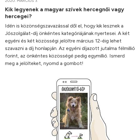
2020. MÁRCIUS 3.
Kik legyenek a magyar szívek hercegnői vagy
hercegei?
Idén is közönségszavazással dől el, hogy kik lesznek a
Jószolgálat-díj önkéntes kategóriájának nyertesei. A két
egyéni és két közösségi jelöltre március 12-éig lehet
szavazni a díj honlapján. Az egyéni díjazott jutalma félmillió
forint, az önkéntes közösségé pedig egymillió. Ismerd
meg a jelölteket, nyomd a gombot!