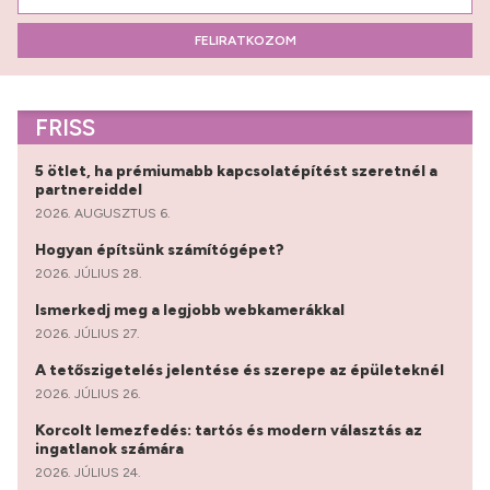
FELIRATKOZOM
FRISS
5 ötlet, ha prémiumabb kapcsolatépítést szeretnél a
partnereiddel
2026. AUGUSZTUS 6.
Hogyan építsünk számítógépet?
2026. JÚLIUS 28.
Ismerkedj meg a legjobb webkamerákkal
2026. JÚLIUS 27.
A tetőszigetelés jelentése és szerepe az épületeknél
2026. JÚLIUS 26.
Korcolt lemezfedés: tartós és modern választás az
ingatlanok számára
2026. JÚLIUS 24.