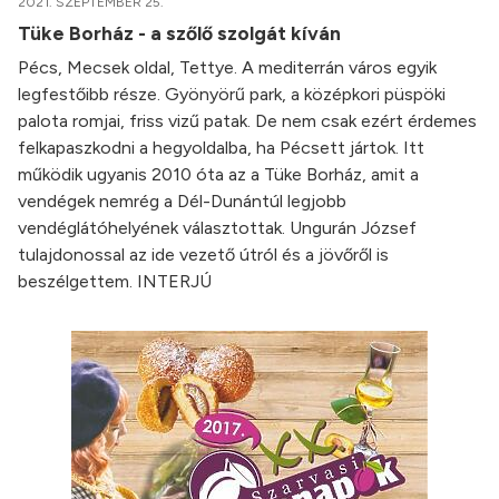
2021. SZEPTEMBER 25.
Tüke Borház - a szőlő szolgát kíván
Pécs, Mecsek oldal, Tettye. A mediterrán város egyik
legfestőibb része. Gyönyörű park, a középkori püspöki
palota romjai, friss vizű patak. De nem csak ezért érdemes
felkapaszkodni a hegyoldalba, ha Pécsett jártok. Itt
működik ugyanis 2010 óta az a Tüke Borház, amit a
vendégek nemrég a Dél-Dunántúl legjobb
vendéglátóhelyének választottak. Ungurán József
tulajdonossal az ide vezető útról és a jövőről is
beszélgettem. INTERJÚ