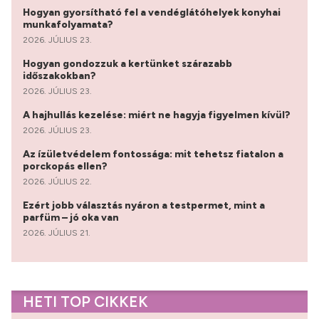
Hogyan gyorsítható fel a vendéglátóhelyek konyhai
munkafolyamata?
2026. JÚLIUS 23.
Hogyan gondozzuk a kertünket szárazabb
időszakokban?
2026. JÚLIUS 23.
A hajhullás kezelése: miért ne hagyja figyelmen kívül?
2026. JÚLIUS 23.
Az ízületvédelem fontossága: mit tehetsz fiatalon a
porckopás ellen?
2026. JÚLIUS 22.
Ezért jobb választás nyáron a testpermet, mint a
parfüm – jó oka van
2026. JÚLIUS 21.
HETI TOP CIKKEK