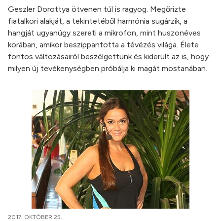
Geszler Dorottya ötvenen túl is ragyog. Megőrizte
fiatalkori alakját, a tekintetéből harmónia sugárzik, a
hangját ugyanúgy szereti a mikrofon, mint huszonéves
korában, amikor beszippantotta a tévézés világa. Élete
fontos változásairól beszélgettünk és kiderült az is, hogy
milyen új tevékenységben próbálja ki magát mostanában.
2017. OKTÓBER 25.