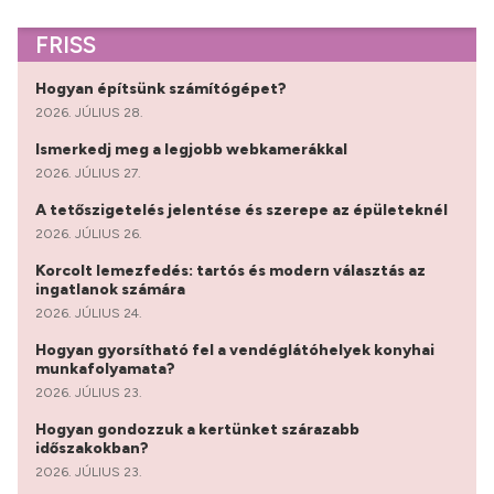
FRISS
Hogyan építsünk számítógépet?
2026. JÚLIUS 28.
Ismerkedj meg a legjobb webkamerákkal
2026. JÚLIUS 27.
A tetőszigetelés jelentése és szerepe az épületeknél
2026. JÚLIUS 26.
Korcolt lemezfedés: tartós és modern választás az
ingatlanok számára
2026. JÚLIUS 24.
Hogyan gyorsítható fel a vendéglátóhelyek konyhai
munkafolyamata?
2026. JÚLIUS 23.
Hogyan gondozzuk a kertünket szárazabb
időszakokban?
2026. JÚLIUS 23.