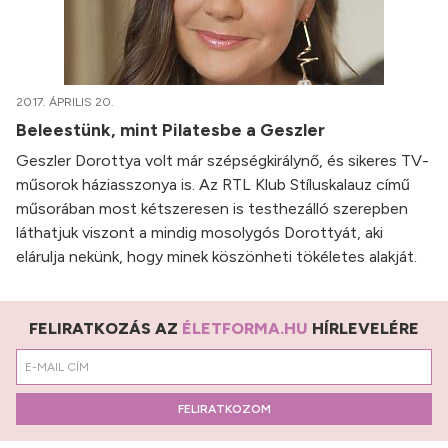
2017. ÁPRILIS 20.
Beleestünk, mint Pilatesbe a Geszler
Geszler Dorottya volt már szépségkirálynő, és sikeres TV-
műsorok háziasszonya is. Az RTL Klub Stíluskalauz című
műsorában most kétszeresen is testhezálló szerepben
láthatjuk viszont a mindig mosolygós Dorottyát, aki
elárulja nekünk, hogy minek köszönheti tökéletes alakját.
FELIRATKOZÁS AZ
ÉLETFORMA.HU
HÍRLEVELÉRE
FELIRATKOZOM