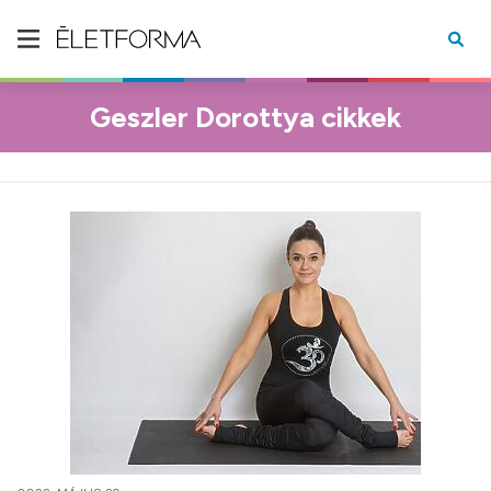
Geszler Dorottya cikkek