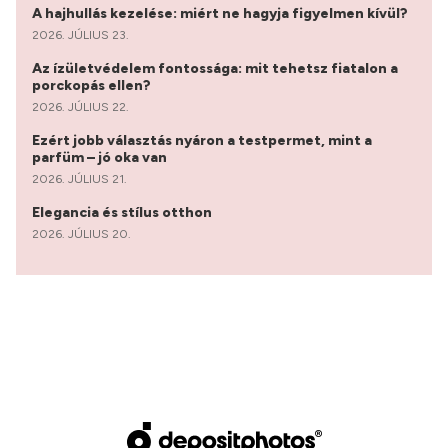
A hajhullás kezelése: miért ne hagyja figyelmen kívül?
2026. JÚLIUS 23.
Az ízületvédelem fontossága: mit tehetsz fiatalon a
porckopás ellen?
2026. JÚLIUS 22.
Ezért jobb választás nyáron a testpermet, mint a
parfüm – jó oka van
2026. JÚLIUS 21.
Elegancia és stílus otthon
2026. JÚLIUS 20.