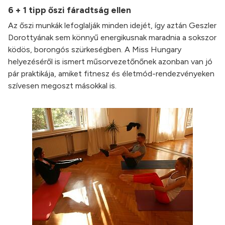
6 + 1 tipp őszi fáradtság ellen
Az őszi munkák lefoglalják minden idejét, így aztán Geszler
Dorottyának sem könnyű energikusnak maradnia a sokszor
ködös, borongós szürkeségben. A Miss Hungary
helyezéséről is ismert műsorvezetőnőnek azonban van jó
pár praktikája, amiket fitnesz és életmód-rendezvényeken
szívesen megoszt másokkal is.