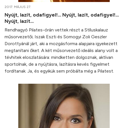
2017. MÁJUS 27.
Nyújt, lazít, odafigyel!... Nyújt, lazít, odafigyel!...
Nyújt, lazít...
Rendhagyó Pilates-órán vettek részt a Stíluskalauz
műsorvezetői; Iszak Eszti és Somogyi Zoli Geszler
Dorottyánál járt, aki a mozgásforma alapjaira igyekezett
megtanítani őket. A két műsorvezető ideális alany volt a
tévhitek eloszlatására: mindketten dolgoznak, aktívan
sportolnak, de a nyújtásra, lazításra kevés figyelmet
fordítanak. Ja, és egyikük sem próbálta még a Pilatest.