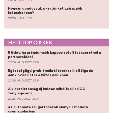
Hogyan gondozzuk a kertünket szárazabb
időszakokban?
2026. JÚLIUS 23.
HETI TOP CIKKEK
5 ötlet, ha prémiumabb kapcsolatépítést szeretnél a
partnereiddel
2026. AUGUSZTUS 6.
Egészségügyi problémákról értekezik a Bëlga és
Janklovics Péter a közös dalukban
2026. AUGUSZTUS 8.
A kiberbiztonság új kulcsa: miből is áll a SOC
ténylegesen?
2026. AUGUSZTUS 6.
Az automata zsugorfóliázók előnye a modern
csomagolásban