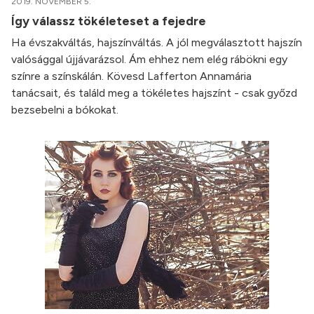
2019. NOVEMBER 5.
Így válassz tökéleteset a fejedre
Ha évszakváltás, hajszínváltás. A jól megválasztott hajszín
valósággal újjávarázsol. Ám ehhez nem elég rábökni egy
színre a színskálán. Kövesd Lafferton Annamária
tanácsait, és találd meg a tökéletes hajszínt - csak győzd
bezsebelni a bókokat.