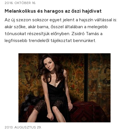
2016. OKTÓBER 16.
Melankolikus és haragos az őszi hajdivat
Az új szezon sokszor egyet jelent a hajszín váltással is:
akár szőke, akár barna, ősszel általában a melegebb
tónusokat részesítjük előnyben. Zsidró Tamás a
legfrissebb trendekről tájékoztat bennünket.
2013. AUGUSZTUS 29.