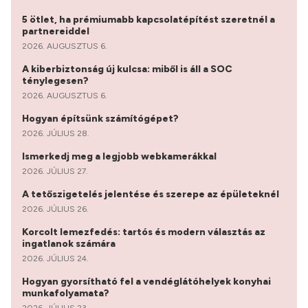
5 ötlet, ha prémiumabb kapcsolatépítést szeretnél a
partnereiddel
2026. AUGUSZTUS 6.
A kiberbiztonság új kulcsa: miből is áll a SOC
ténylegesen?
2026. AUGUSZTUS 6.
Hogyan építsünk számítógépet?
2026. JÚLIUS 28.
Ismerkedj meg a legjobb webkamerákkal
2026. JÚLIUS 27.
A tetőszigetelés jelentése és szerepe az épületeknél
2026. JÚLIUS 26.
Korcolt lemezfedés: tartós és modern választás az
ingatlanok számára
2026. JÚLIUS 24.
Hogyan gyorsítható fel a vendéglátóhelyek konyhai
munkafolyamata?
2026. JÚLIUS 23.