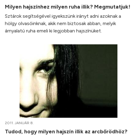
Milyen hajszínhez milyen ruha illik? Megmutatjuk!
Sztárok segítségével igyekszünk irányt adni azoknak a
hölgy olvasóinknak, akik nem biztosak abban, melyik
árnyalatú ruha emeli ki legjobban hajszínüket.
2011. JANUÁR 8.
Tudod, hogy milyen hajszín illik az arcbőrödhöz?