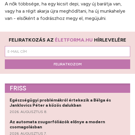
A nők többsége, ha egy kicsit depi, vagy új barátja van,
vagy ha a régit akarja újra meghódítani, ha új munkahelye
van - elsőként a fodrászhoz megy el, megújulni.
FELIRATKOZÁS AZ
ÉLETFORMA.HU
HÍRLEVELÉRE
FELIRATKOZOM
FRISS
Egészségügyi problémákról értekezik a Bëlga és
Janklovics Péter a közös dalukban
2026. AUGUSZTUS 8.
Az automata zsugorfóliázók előnye a modern
csomagolásban
2026. AUGUSZTUS 7.