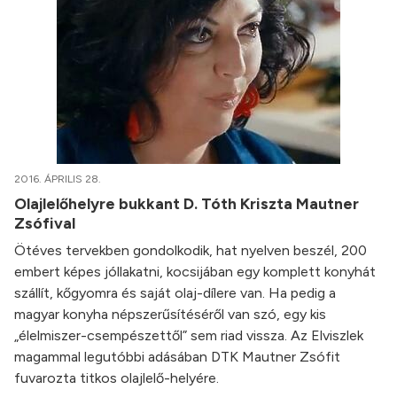
2016. ÁPRILIS 28.
Olajlelőhelyre bukkant D. Tóth Kriszta Mautner
Zsófival
Ötéves tervekben gondolkodik, hat nyelven beszél, 200
embert képes jóllakatni, kocsijában egy komplett konyhát
szállít, kőgyomra és saját olaj-dílere van. Ha pedig a
magyar konyha népszerűsítéséről van szó, egy kis
„élelmiszer-csempészettől” sem riad vissza. Az Elviszlek
magammal legutóbbi adásában DTK Mautner Zsófit
fuvarozta titkos olajlelő-helyére.