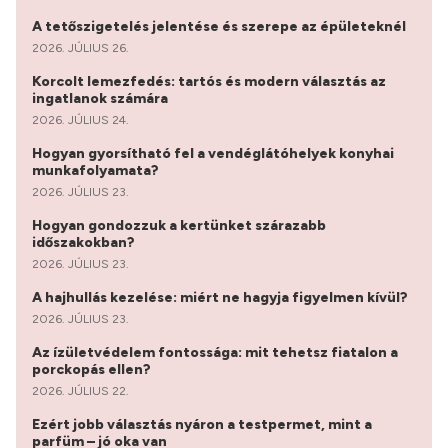
A tetőszigetelés jelentése és szerepe az épületeknél
2026. JÚLIUS 26.
Korcolt lemezfedés: tartós és modern választás az
ingatlanok számára
2026. JÚLIUS 24.
Hogyan gyorsítható fel a vendéglátóhelyek konyhai
munkafolyamata?
2026. JÚLIUS 23.
Hogyan gondozzuk a kertünket szárazabb
időszakokban?
2026. JÚLIUS 23.
A hajhullás kezelése: miért ne hagyja figyelmen kívül?
2026. JÚLIUS 23.
Az ízületvédelem fontossága: mit tehetsz fiatalon a
porckopás ellen?
2026. JÚLIUS 22.
Ezért jobb választás nyáron a testpermet, mint a
parfüm – jó oka van