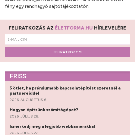
fény egy rendhagyó sajtótájékoztatón.
FELIRATKOZÁS AZ
ÉLETFORMA.HU
HÍRLEVELÉRE
FELIRATKOZOM
FRISS
5 ötlet, ha prémiumabb kapcsolatépítést szeretnél a
partnereiddel
2026. AUGUSZTUS 6.
Hogyan építsünk számítógépet?
2026. JÚLIUS 28.
Ismerkedj meg a legjobb webkamerákkal
2026. JÚLIUS 27.