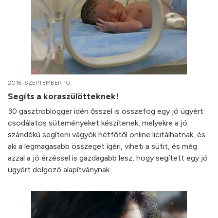
2016. SZEPTEMBER 10.
Segíts a koraszülötteknek!
30 gasztroblogger idén ősszel is összefog egy jó ügyért:
csodálatos süteményeket készítenek, melyekre a jó
szándékú segíteni vágyók hétfőtől online licitálhatnak, és
aki a legmagasabb összeget ígéri, viheti a sütit, és még
azzal a jó érzéssel is gazdagabb lesz, hogy segített egy jó
ügyért dolgozó alapítványnak.