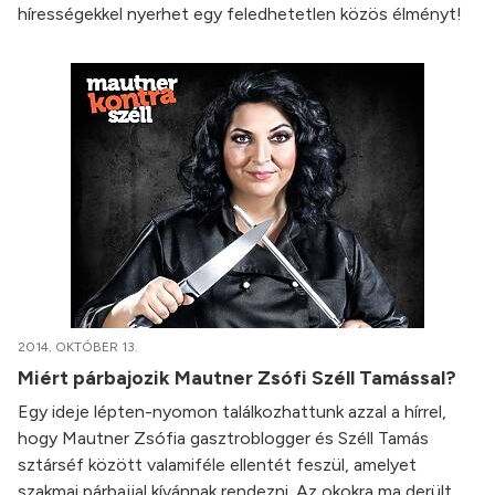
hírességekkel nyerhet egy feledhetetlen közös élményt!
2014. OKTÓBER 13.
Miért párbajozik Mautner Zsófi Széll Tamással?
Egy ideje lépten-nyomon találkozhattunk azzal a hírrel,
hogy Mautner Zsófia gasztroblogger és Széll Tamás
sztárséf között valamiféle ellentét feszül, amelyet
szakmai párbajjal kívánnak rendezni. Az okokra ma derült