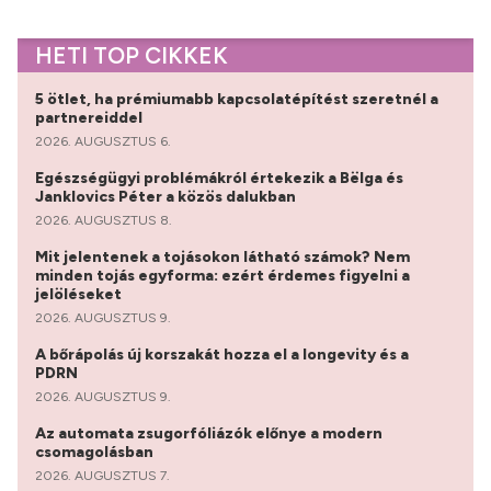
HETI TOP CIKKEK
5 ötlet, ha prémiumabb kapcsolatépítést szeretnél a
partnereiddel
2026. AUGUSZTUS 6.
Egészségügyi problémákról értekezik a Bëlga és
Janklovics Péter a közös dalukban
2026. AUGUSZTUS 8.
Mit jelentenek a tojásokon látható számok? Nem
minden tojás egyforma: ezért érdemes figyelni a
jelöléseket
2026. AUGUSZTUS 9.
A bőrápolás új korszakát hozza el a longevity és a
PDRN
2026. AUGUSZTUS 9.
Az automata zsugorfóliázók előnye a modern
csomagolásban
2026. AUGUSZTUS 7.