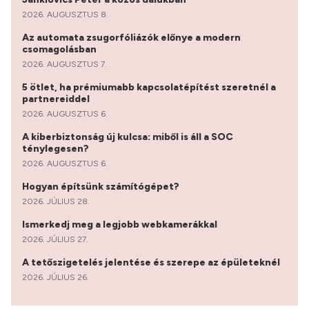
2026. AUGUSZTUS 8.
Az automata zsugorfóliázók előnye a modern
csomagolásban
2026. AUGUSZTUS 7.
5 ötlet, ha prémiumabb kapcsolatépítést szeretnél a
partnereiddel
2026. AUGUSZTUS 6.
A kiberbiztonság új kulcsa: miből is áll a SOC
ténylegesen?
2026. AUGUSZTUS 6.
Hogyan építsünk számítógépet?
2026. JÚLIUS 28.
Ismerkedj meg a legjobb webkamerákkal
2026. JÚLIUS 27.
A tetőszigetelés jelentése és szerepe az épületeknél
2026. JÚLIUS 26.