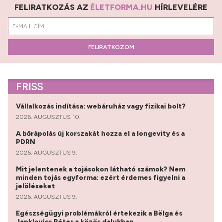
FELIRATKOZÁS AZ
ÉLETFORMA.HU
HÍRLEVELÉRE
FELIRATKOZOM
FRISS
Vállalkozás indítása: webáruház vagy fizikai bolt?
2026. AUGUSZTUS 10.
A bőrápolás új korszakát hozza el a longevity és a
PDRN
2026. AUGUSZTUS 9.
Mit jelentenek a tojásokon látható számok? Nem
minden tojás egyforma: ezért érdemes figyelni a
jelöléseket
2026. AUGUSZTUS 9.
Egészségügyi problémákról értekezik a Bëlga és
Janklovics Péter a közös dalukban