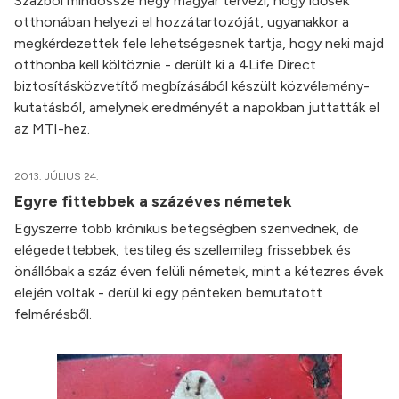
Százból mindössze négy magyar tervezi, hogy idősek
otthonában helyezi el hozzátartozóját, ugyanakkor a
megkérdezettek fele lehetségesnek tartja, hogy neki majd
otthonba kell költöznie - derült ki a 4Life Direct
biztosításközvetítő megbízásából készült közvélemény-
kutatásból, amelynek eredményét a napokban juttatták el
az MTI-hez.
2013. JÚLIUS 24.
Egyre fittebbek a százéves németek
Egyszerre több krónikus betegségben szenvednek, de
elégedettebbek, testileg és szellemileg frissebbek és
önállóbak a száz éven felüli németek, mint a kétezres évek
elején voltak - derül ki egy pénteken bemutatott
felmérésből.