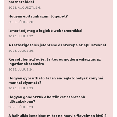
partnereiddel
2026. AUGUSZTUS 6.
Hogyan építsünk számítógépet?
2026. JÚLIUS 28.
Ismerkedj meg a legjobb webkamerákkal
2026. JÚLIUS 27.
A tetőszigetelés jelentése és szerepe az épületeknél
2026. JÚLIUS 26.
Korcolt lemezfedés: tartós és modern választás az
ingatlanok számára
2026. JÚLIUS 24.
Hogyan gyorsítható fel a vendéglátóhelyek konyhai
munkafolyamata?
2026. JÚLIUS 23.
Hogyan gondozzuk a kertünket szárazabb
időszakokban?
2026. JÚLIUS 23.
A hajhullás kezelése: miért ne hagyja figyelmen kívül?