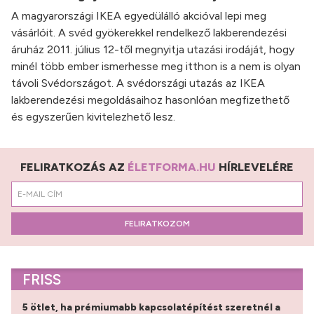
A magyarországi IKEA egyedülálló akcióval lepi meg
vásárlóit. A svéd gyökerekkel rendelkező lakberendezési
áruház 2011. július 12-től megnyitja utazási irodáját, hogy
minél több ember ismerhesse meg itthon is a nem is olyan
távoli Svédországot. A svédországi utazás az IKEA
lakberendezési megoldásaihoz hasonlóan megfizethető
és egyszerűen kivitelezhető lesz.
FELIRATKOZÁS AZ
ÉLETFORMA.HU
HÍRLEVELÉRE
FELIRATKOZOM
FRISS
5 ötlet, ha prémiumabb kapcsolatépítést szeretnél a