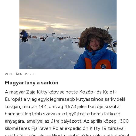
2018. ÁPRILIS 23.
Magyar lány a sarkon
A magyar Zaja Kitty képviselhette Közép- és Kelet-
Európát a világ egyik leghíresebb kutyaszános sarkvidéki
túráján, miután 144 ország 4573 jelentkezője közül a
harmadik legtöbb szavazatot gyűjtötte bemutatkozó
anyagára, amellyel az útra pályázott. Az április közepi, 300
kilométeres Fjällräven Polar expedíción Kitty 19 társával
szelte át az északi sarkkört szánhúzó kutyák segítségével.