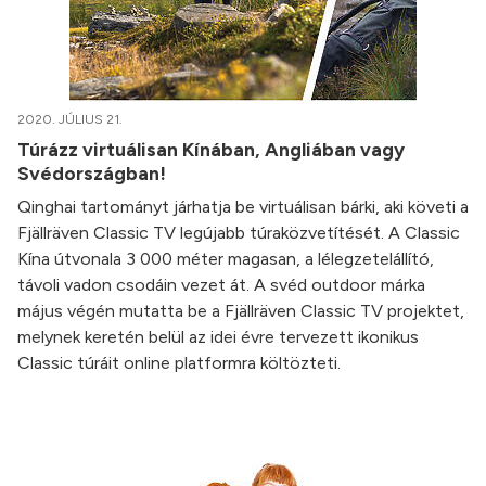
2020. JÚLIUS 21.
Túrázz virtuálisan Kínában, Angliában vagy
Svédországban!
Qinghai tartományt járhatja be virtuálisan bárki, aki követi a
Fjällräven Classic TV legújabb túraközvetítését. A Classic
Kína útvonala 3 000 méter magasan, a lélegzetelállító,
távoli vadon csodáin vezet át. A svéd outdoor márka
május végén mutatta be a Fjällräven Classic TV projektet,
melynek keretén belül az idei évre tervezett ikonikus
Classic túráit online platformra költözteti.