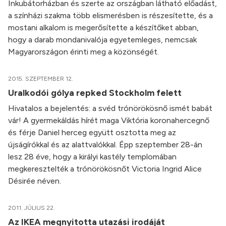
Inkubátorházban és szerte az országban látható előadást,
a színházi szakma több elismerésben is részesítette, és a
mostani alkalom is megerősítette a készítőket abban,
hogy a darab mondanivalója egyetemleges, nemcsak
Magyarországon érinti meg a közönségét.
2015. SZEPTEMBER 12.
Uralkodói gólya repked Stockholm felett
Hivatalos a bejelentés: a svéd trónörökösnő ismét babát
vár! A gyermekáldás hírét maga Viktória koronahercegnő
és férje Daniel herceg együtt osztotta meg az
újságírókkal és az alattvalókkal. Épp szeptember 28-án
lesz 28 éve, hogy a királyi kastély templomában
megkeresztelték a trónörökösnőt Victoria Ingrid Alice
Désirée néven.
2011. JÚLIUS 22.
Az IKEA megnyitotta utazási irodáját