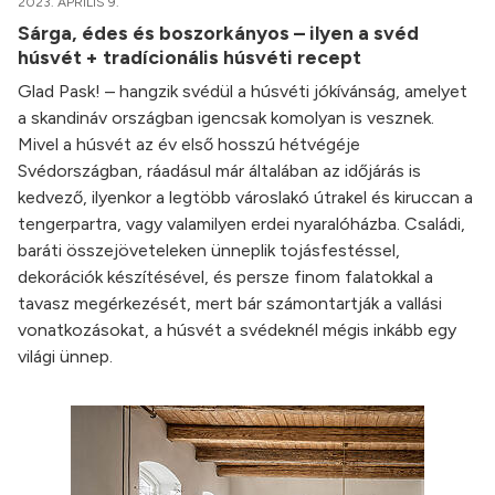
2023. ÁPRILIS 9.
Sárga, édes és boszorkányos – ilyen a svéd
húsvét + tradícionális húsvéti recept
Glad Pask! – hangzik svédül a húsvéti jókívánság, amelyet
a skandináv országban igencsak komolyan is vesznek.
Mivel a húsvét az év első hosszú hétvégéje
Svédországban, ráadásul már általában az időjárás is
kedvező, ilyenkor a legtöbb városlakó útrakel és kiruccan a
tengerpartra, vagy valamilyen erdei nyaralóházba. Családi,
baráti összejöveteleken ünneplik tojásfestéssel,
dekorációk készítésével, és persze finom falatokkal a
tavasz megérkezését, mert bár számontartják a vallási
vonatkozásokat, a húsvét a svédeknél mégis inkább egy
világi ünnep.