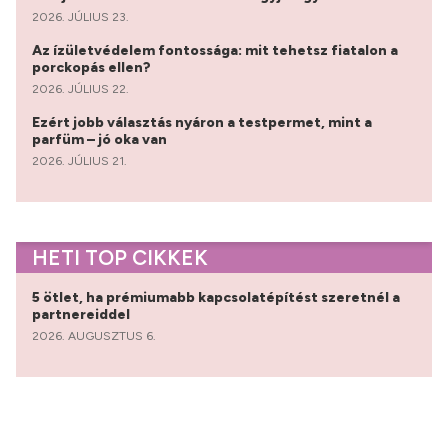
2026. JÚLIUS 23.
Az ízületvédelem fontossága: mit tehetsz fiatalon a
porckopás ellen?
2026. JÚLIUS 22.
Ezért jobb választás nyáron a testpermet, mint a
parfüm – jó oka van
2026. JÚLIUS 21.
HETI TOP CIKKEK
5 ötlet, ha prémiumabb kapcsolatépítést szeretnél a
partnereiddel
2026. AUGUSZTUS 6.