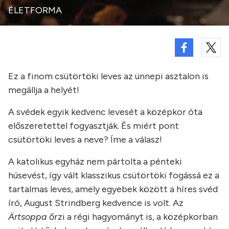
ÉLETFORMA
Ez a finom csütörtöki leves az ünnepi asztalon is
megállja a helyét!
A svédek egyik kedvenc levesét a középkor óta
előszeretettel fogyasztják. És miért pont
csütörtöki leves a neve? Íme a válasz!
A katolikus egyház nem pártolta a pénteki
húsevést, így vált klasszikus csütörtöki fogássá ez a
tartalmas leves, amely egyebek között a híres svéd
író, August Strindberg kedvence is volt. Az
Ä
rtsoppa
őrzi a régi hagyományt is, a középkorban