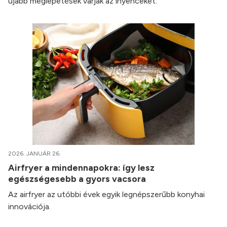
újabb meglepetések várják az ínyenceket.
2026. JANUÁR 26.
Airfryer a mindennapokra: így lesz
egészségesebb a gyors vacsora
Az airfryer az utóbbi évek egyik legnépszerűbb konyhai
innovációja.