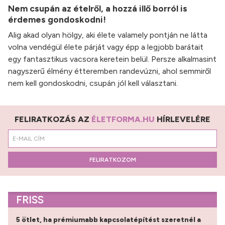
Nem csupán az ételről, a hozzá illő borról is
érdemes gondoskodni!
Alig akad olyan hölgy, aki élete valamely pontján ne látta
volna vendégül élete párját vagy épp a legjobb barátait
egy fantasztikus vacsora keretein belül. Persze alkalmasint
nagyszerű élmény étteremben randevúzni, ahol semmiről
nem kell gondoskodni, csupán jól kell választani.
FELIRATKOZÁS AZ
ÉLETFORMA.HU
HÍRLEVELÉRE
FELIRATKOZOM
FRISS
5 ötlet, ha prémiumabb kapcsolatépítést szeretnél a