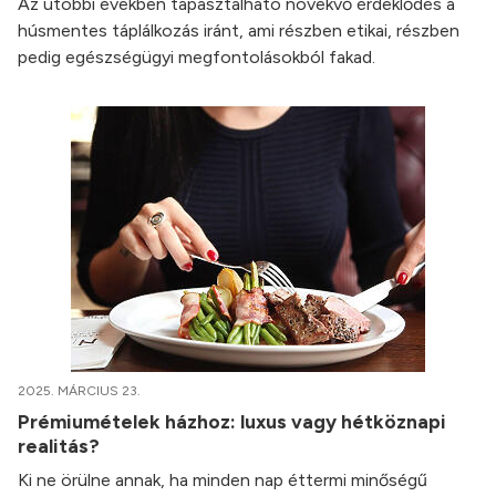
Az utóbbi években tapasztalható növekvő érdeklődés a
húsmentes táplálkozás iránt, ami részben etikai, részben
pedig egészségügyi megfontolásokból fakad.
2025. MÁRCIUS 23.
Prémiumételek házhoz: luxus vagy hétköznapi
realitás?
Ki ne örülne annak, ha minden nap éttermi minőségű