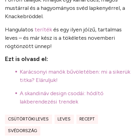
mustárral és a hagyományos svéd lapkenyérrel, a
Knackebröddel.
Hangulatos
teríték
és egy ilyen jóízű, tartalmas
leves – és már kész is a tökéletes novemberi
rögtönzött ünnep!
Ezt is olvasd el:
Karácsonyi manók bűvöletében: mi a sikerük
titka? Eláruljuk!
A skandináv design csodái: hódító
lakberendezési trendek
CSÜTÖRTÖKI LEVES
LEVES
RECEPT
SVÉDORSZÁG