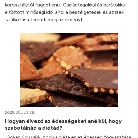
korosztálytól függetlenül. Családtagokkal és barátokkal
eltöltött minőségi idő, ahol a beszélgetések és az ízek
találkozása teremti meg az élményt.
2025. JÚLIUS 28.
Hogyan élvezd az édességeket anélkül, hogy
szabotálnád a diétád?
Sokan úgy vélik, hogy a diéta és az édesség fogyasztása