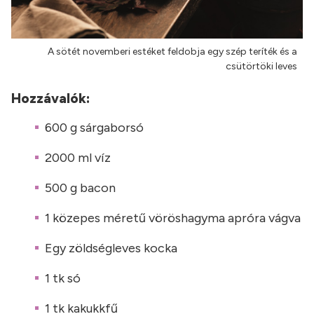
A sötét novemberi estéket feldobja egy szép teríték és a
csütörtöki leves
Hozzávalók:
600 g sárgaborsó
2000 ml víz
500 g bacon
1 közepes méretű vöröshagyma apróra vágva
Egy zöldségleves kocka
1 tk só
1 tk kakukkfű