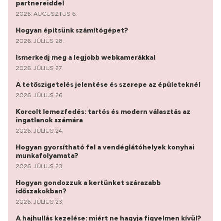
partnereiddel
2026. AUGUSZTUS 6.
Hogyan építsünk számítógépet?
2026. JÚLIUS 28.
Ismerkedj meg a legjobb webkamerákkal
2026. JÚLIUS 27.
A tetőszigetelés jelentése és szerepe az épületeknél
2026. JÚLIUS 26.
Korcolt lemezfedés: tartós és modern választás az
ingatlanok számára
2026. JÚLIUS 24.
Hogyan gyorsítható fel a vendéglátóhelyek konyhai
munkafolyamata?
2026. JÚLIUS 23.
Hogyan gondozzuk a kertünket szárazabb
időszakokban?
2026. JÚLIUS 23.
A hajhullás kezelése: miért ne hagyja figyelmen kívül?