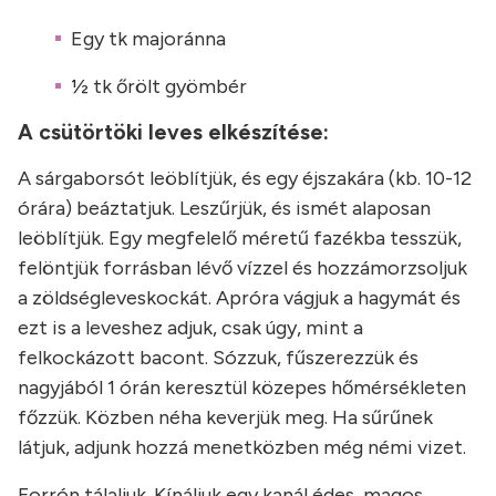
Egy tk majoránna
½ tk őrölt gyömbér
A csütörtöki leves elkészítése:
A sárgaborsót leöblítjük, és egy éjszakára (kb. 10-12
órára) beáztatjuk. Leszűrjük, és ismét alaposan
leöblítjük. Egy megfelelő méretű fazékba tesszük,
felöntjük forrásban lévő vízzel és hozzámorzsoljuk
a zöldségleveskockát. Apróra vágjuk a hagymát és
ezt is a leveshez adjuk, csak úgy, mint a
felkockázott bacont. Sózzuk, fűszerezzük és
nagyjából 1 órán keresztül közepes hőmérsékleten
főzzük. Közben néha keverjük meg. Ha sűrűnek
látjuk, adjunk hozzá menetközben még némi vizet.
Forrón tálaljuk. Kínáljuk egy kanál édes, magos