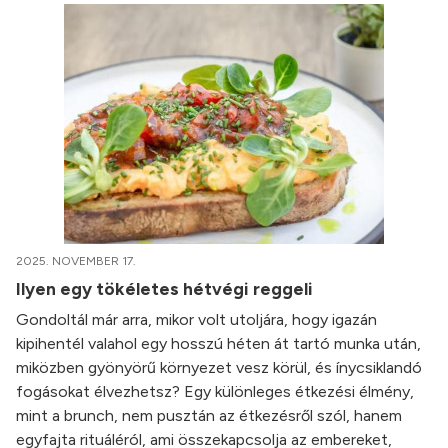
2025. NOVEMBER 17.
Ilyen egy tökéletes hétvégi reggeli
Gondoltál már arra, mikor volt utoljára, hogy igazán
kipihentél valahol egy hosszú héten át tartó munka után,
miközben gyönyörű környezet vesz körül, és ínycsiklandó
fogásokat élvezhetsz? Egy különleges étkezési élmény,
mint a brunch, nem pusztán az étkezésről szól, hanem
egyfajta rituáléról, ami összekapcsolja az embereket,