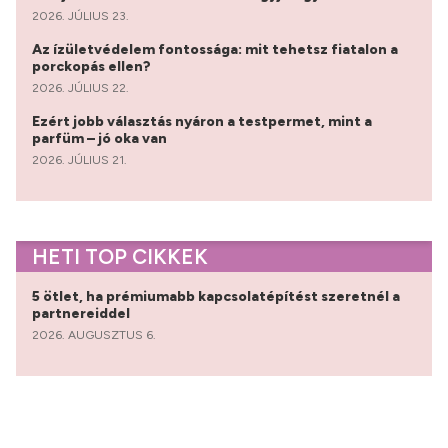
2026. JÚLIUS 23.
Az ízületvédelem fontossága: mit tehetsz fiatalon a
porckopás ellen?
2026. JÚLIUS 22.
Ezért jobb választás nyáron a testpermet, mint a
parfüm – jó oka van
2026. JÚLIUS 21.
HETI TOP CIKKEK
5 ötlet, ha prémiumabb kapcsolatépítést szeretnél a
partnereiddel
2026. AUGUSZTUS 6.