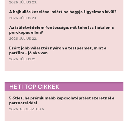
2026. JÚLIUS 23.
A hajhullás kezelése: miért ne hagyja figyelmen kívül?
2026. JÚLIUS 23.
Az ízületvédelem fontossága: mit tehetsz fiatalon a
porckopás ellen?
2026. JÚLIUS 22.
Ezért jobb választás nyáron a testpermet, mint a
parfüm – jó oka van
2026. JÚLIUS 21.
HETI TOP CIKKEK
5 ötlet, ha prémiumabb kapcsolatépítést szeretnél a
partnereiddel
2026. AUGUSZTUS 6.