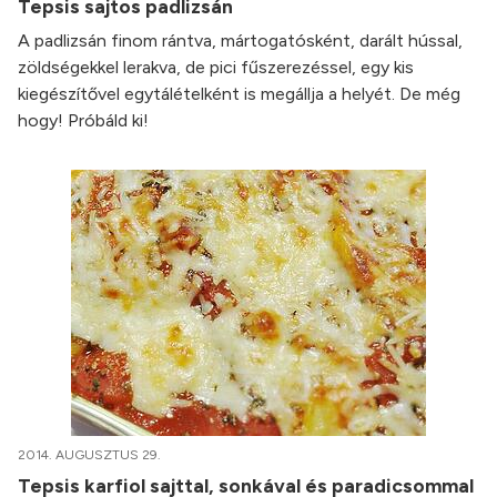
Tepsis sajtos padlizsán
A padlizsán finom rántva, mártogatósként, darált hússal,
zöldségekkel lerakva, de pici fűszerezéssel, egy kis
kiegészítővel egytálételként is megállja a helyét. De még
hogy! Próbáld ki!
2014. AUGUSZTUS 29.
Tepsis karfiol sajttal, sonkával és paradicsommal