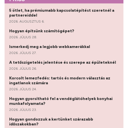
5 ötlet, ha prémiumabb kapcsolatépítést szeretnél a
partnereiddel
2026. AUGUSZTUS 6.
Hogyan építsünk számítógépet?
2026. JÚLIUS 28.
Ismerkedj meg a legjobb webkamerákkal
2026. JÚLIUS 27.
A tetőszigetelés jelentése és szerepe az épületeknél
2026. JÚLIUS 26.
Korcolt lemezfedés: tartós és modern választás az
ingatlanok számára
2026. JÚLIUS 24.
Hogyan gyorsítható fel a vendéglátóhelyek konyhai
munkafolyamata?
2026. JÚLIUS 23.
Hogyan gondozzuk a kertünket szárazabb
időszakokban?