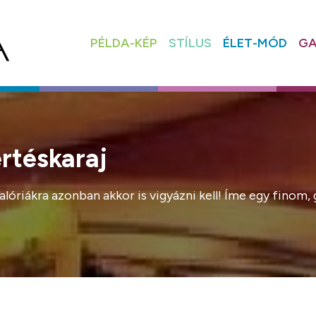
PÉLDA-KÉP
STÍLUS
ÉLET-MÓD
GA
ertéskaraj
alóriákra azonban akkor is vigyázni kell! Íme egy finom,