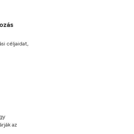
yozás
i céljaidat,
egy
rják az