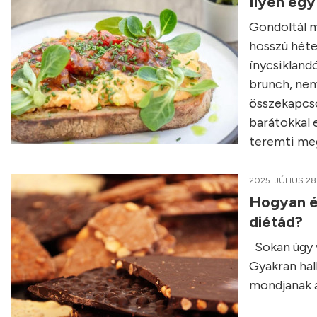
Ilyen egy
Gondoltál má
hosszú héte
ínycsikland
brunch, nem
összekapcso
barátokkal e
teremti meg
2025. JÚLIUS 28
Hogyan é
diétád?
Sokan úgy v
Gyakran hall
mondjanak a