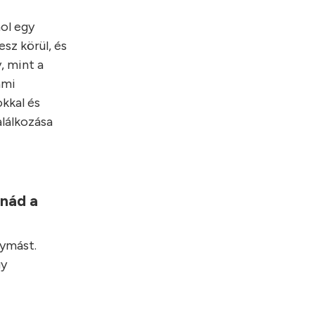
hol egy
sz körül, és
, mint a
ami
kkal és
alálkozása
lnád a
gymást.
gy