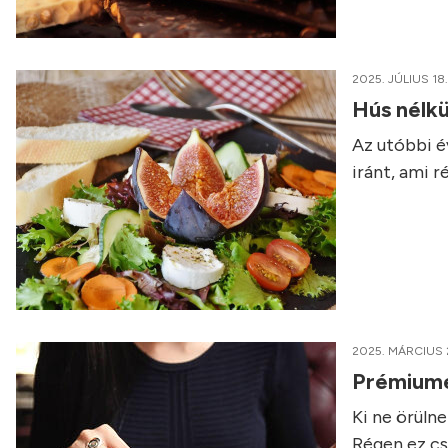
2025. JÚLIUS 18.
Hús nélkü
Az utóbbi é
iránt, ami 
2025. MÁRCIUS 
Prémiumét
Ki ne örüln
Régen ez cs