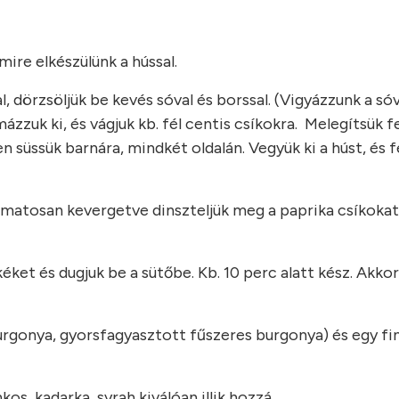
ire elkészülünk a hússal.
, dörzsöljük be kevés sóval és borssal. (Vigyázzunk a sóv
ázzuk ki, és vágjuk kb. fél centis csíkokra. Melegítsük fe
n süssük barnára, mindkét oldalán. Vegyük ki a húst, és 
amatosan kevergetve dinszteljük meg a paprika csíkokat
kéket és dugjuk be a sütőbe. Kb. 10 perc alatt kész. Akkor
urgonya, gyorsfagyasztott fűszeres burgonya) és egy f
os, kadarka, syrah kiválóan illik hozzá