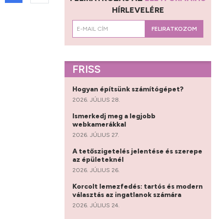
HÍRLEVELÉRE
FELIRATKOZOM
FRISS
Hogyan építsünk számítógépet?
2026. JÚLIUS 28.
Ismerkedj meg a legjobb
webkamerákkal
2026. JÚLIUS 27.
A tetőszigetelés jelentése és szerepe
az épületeknél
2026. JÚLIUS 26.
Korcolt lemezfedés: tartós és modern
választás az ingatlanok számára
2026. JÚLIUS 24.