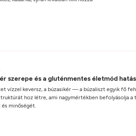
.
kér szerepe és a gluténmentes életmód hatá
et vízzel keversz, a búzasikér — a búzaliszt egyik fő fe
struktúrát hoz létre, ami nagymértékben befolyásolja a 
 és minőségét.