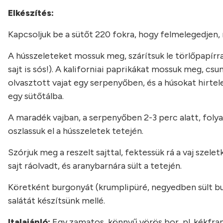
Elkészítés:
Kapcsoljuk be a sütőt 220 fokra, hogy felmelegedjen, m
A hússzeleteket mossuk meg, szárítsuk le törlőpapírral
sajt is sós!). A kaliforniai paprikákat mossuk meg, csum
olvasztott vajat egy serpenyőben, és a húsokat hirtele
egy sütőtálba.
A maradék vajban, a serpenyőben 2-3 perc alatt, foly
oszlassuk el a hússzeletek tetején.
Szórjuk meg a reszelt sajttal, fektessük rá a vaj szelet
sajt ráolvadt, és aranybarnára sült a tetején.
Köretként burgonyát (krumplipüré, negyedben sült b
salátát készítsünk mellé.
Italajánló:
Egy zamatos, könnyű vörös bor, pl. kékfrank