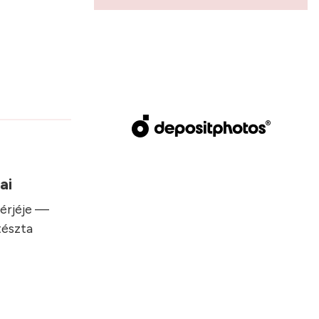
sai
hérjéje —
tészta