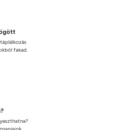
mögött
táplálkozás
okból fakad.
s?
gyaszthatna?
öznapjaink