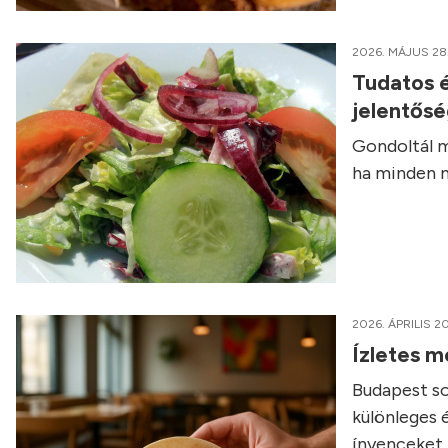
2026. MÁJUS 28
Tudatos é
jelentős
Gondoltál m
ha minden n
2026. ÁPRILIS 20
Ízletes m
Budapest so
különleges 
ínyenceket.