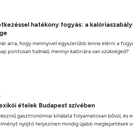
.
tkezéssel hatékony fogyás: a kalóriaszabál
ége
ár arra, hogy mennyivel egyszerűbb lenne elérni a fogyás
ap pontosan tudnád, mennyi kalóriára van szükséged?
.
exikói ételek Budapest szívében
kszínű gasztronómiai kínálata folyamatosan bővül, és 
élményt nyújtó helyszínen mindig újabb meglepetések vá