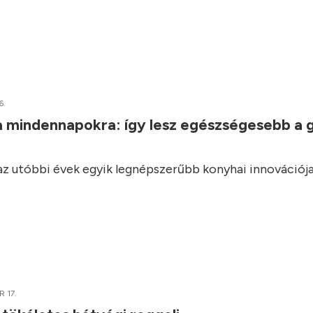
6.
a mindennapokra: így lesz egészségesebb a 
 az utóbbi évek egyik legnépszerűbb konyhai innovációja
 17.