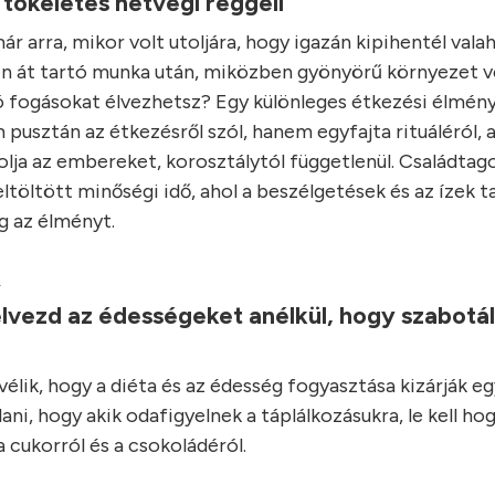
 tökéletes hétvégi reggeli
r arra, mikor volt utoljára, hogy igazán kipihentél vala
n át tartó munka után, miközben gyönyörű környezet ve
ó fogásokat élvezhetsz? Egy különleges étkezési élmény
 pusztán az étkezésről szól, hanem egyfajta rituáléról, 
lja az embereket, korosztálytól függetlenül. Családtago
ltöltött minőségi idő, ahol a beszélgetések és az ízek t
 az élményt.
.
lvezd az édességeket anélkül, hogy szabotá
élik, hogy a diéta és az édesség fogyasztása kizárják e
ani, hogy akik odafigyelnek a táplálkozásukra, le kell ho
 cukorról és a csokoládéról.