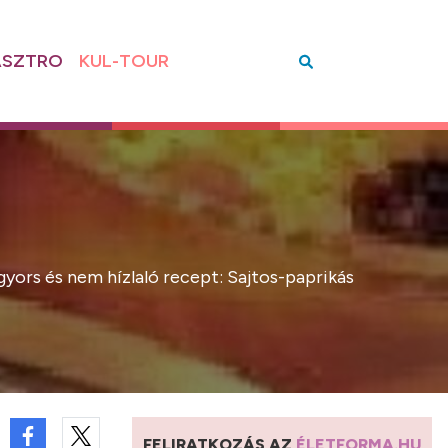
SZTRO
KUL-TOUR
 gyors és nem hízlaló recept: Sajtos-paprikás
FELIRATKOZÁS AZ
ÉLETFORMA.HU