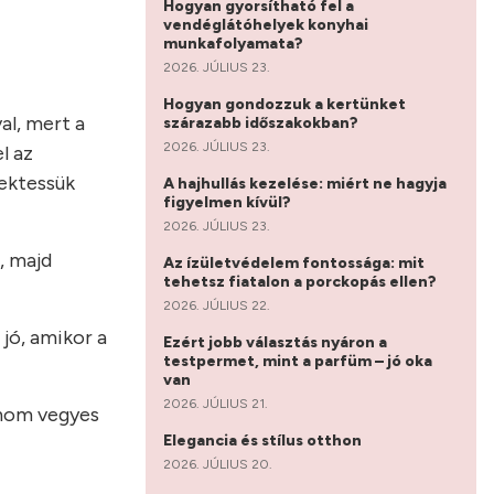
Hogyan gyorsítható fel a
vendéglátóhelyek konyhai
munkafolyamata?
2026. JÚLIUS 23.
Hogyan gondozzuk a kertünket
al, mert a
szárazabb időszakokban?
2026. JÚLIUS 23.
l az
fektessük
A hajhullás kezelése: miért ne hagyja
figyelmen kívül?
2026. JÚLIUS 23.
, majd
Az ízületvédelem fontossága: mit
tehetsz fiatalon a porckopás ellen?
2026. JÚLIUS 22.
 jó, amikor a
Ezért jobb választás nyáron a
testpermet, mint a parfüm – jó oka
van
2026. JÚLIUS 21.
inom vegyes
Elegancia és stílus otthon
2026. JÚLIUS 20.