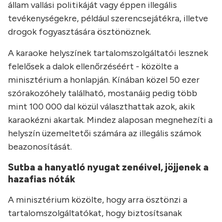
állam vallási politikájá
t vagy éppen illegális
tevékenységekre, például szerencsejátékra, illetve
drogok fogyasztására ösztönöznek.
A karaoke helyszínek tartalomszolgáltatói lesznek
felelősek a dalok ellenőrzéséért - közölte a
minisztérium a honlapján. Kínában közel 50 ezer
szórakozóhely található, mostanáig pedig több
mint 100 000 dal közül választhattak azok, akik
karaokézni akartak. Mindez alaposan megnehezíti a
helyszín üzemeltetői számára az illegális számok
beazonosítását.
Sutba a hanyatló nyugat zenéivel, jöjjenek a
hazafias nóták
A minisztérium közölte, hogy arra ösztönzi a
tartalomszolgáltatókat, hogy biztosítsanak