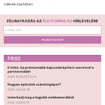
rollerek esetében.
FELIRATKOZÁS AZ
ÉLETFORMA.HU
HÍRLEVELÉRE
FELIRATKOZOM
FRISS
5 ötlet, ha prémiumabb kapcsolatépítést szeretnél a
partnereiddel
2026. AUGUSZTUS 6.
Hogyan építsünk számítógépet?
2026. JÚLIUS 28.
Ismerkedj meg a legjobb webkamerákkal
2026. JÚLIUS 27.