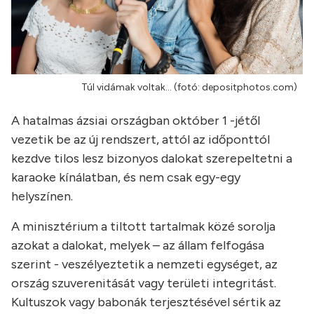
Túl vidámak voltak... (fotó: depositphotos.com)
A hatalmas ázsiai országban október 1 -jétől
vezetik be az új rendszert, attól az időponttól
kezdve tilos lesz bizonyos dalokat szerepeltetni a
karaoke kínálatban, és nem csak egy-egy
helyszínen.
A minisztérium a tiltott tartalmak közé sorolja
azokat a dalokat, melyek – az állam felfogása
szerint - veszélyeztetik a nemzeti egységet, az
ország szuverenitását vagy területi integritást.
K
ultuszok vagy babonák terjesztésével
sértik az