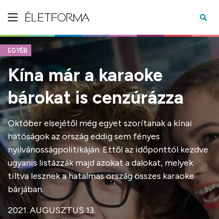
EGYÉB
Kína már a karaoke
bárokat is cenzúrázza
Október elsejétől még egyet szorítanak a kínai
hatóságok az ország eddig sem fényes
nyilvánosságpolitikáján. Ettől az időponttól kezdve
ugyanis listázzák majd azokat a dalokat, melyek
tiltva lesznek a hatalmas ország összes karaoke
bárjában.
2021. AUGUSZTUS 13.