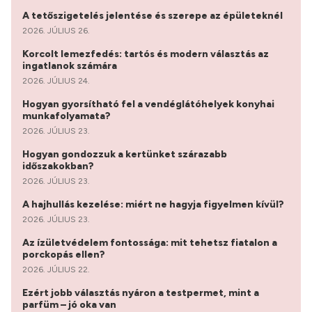
A tetőszigetelés jelentése és szerepe az épületeknél
2026. JÚLIUS 26.
Korcolt lemezfedés: tartós és modern választás az
ingatlanok számára
2026. JÚLIUS 24.
Hogyan gyorsítható fel a vendéglátóhelyek konyhai
munkafolyamata?
2026. JÚLIUS 23.
Hogyan gondozzuk a kertünket szárazabb
időszakokban?
2026. JÚLIUS 23.
A hajhullás kezelése: miért ne hagyja figyelmen kívül?
2026. JÚLIUS 23.
Az ízületvédelem fontossága: mit tehetsz fiatalon a
porckopás ellen?
2026. JÚLIUS 22.
Ezért jobb választás nyáron a testpermet, mint a
parfüm – jó oka van