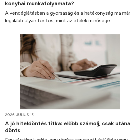
konyhai munkafolyamata?
A vendéglátásban a gyorsaság és a hatékonyság ma már
legalább olyan fontos, mint az ételek minősége.
2026. JÚLIUS 15.
A jó hiteldöntés titka: előbb számolj, csak utána
dönts
Egy váratlan kiadás, egy régóta tervezett felújítás vagy