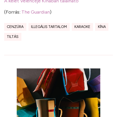
A kelet Velencéje Kínában található
(Forrás:
The Guardian
)
CENZÚRA
ILLEGÁLIS TARTALOM
KARAOKE
KÍNA
TILTÁS