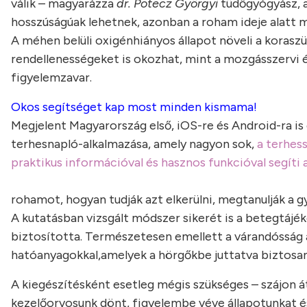
válik – magyarázza
dr. Potecz Györgyi
tüdőgyógyász, 
hosszúságúak lehetnek, azonban a roham ideje alatt 
A méhen belüli oxigénhiányos állapot növeli a koraszü
rendellenességeket is okozhat, mint a mozgásszervi és 
figyelemzavar.
Okos segítséget kap most minden kismama!
Megjelent Magyarország első, iOS-re és Android-ra is
terhesnapló-alkalmazása, amely nagyon sok,
a terhes
praktikus információval és hasznos funkcióval segíti
rohamot, hogyan tudják azt elkerülni, megtanulják a 
A kutatásban vizsgált módszer sikerét is a betegtájé
biztosította. Természetesen emellett a várandósság al
hatóanyagokkal,amelyek a hörgőkbe juttatva biztosan
A kiegészítésként esetleg mégis szükséges – szájon á
kezelőorvosunk dönt, figyelembe véve állapotunkat é