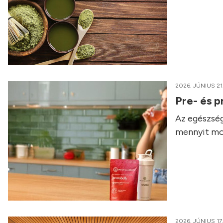
2026. JÚNIUS 21
Pre- és p
Az egészség
mennyit mo
2026. JÚNIUS 17