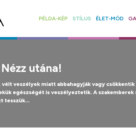
PÉLDA-KÉP
STÍLUS
ÉLET-MÓD
GA
 Nézz utána!
, vélt veszélyek miatt abbahagyják vagy csökkenti
ük egészségét is veszélyeztetik. A szakemberek 
t tesszük...