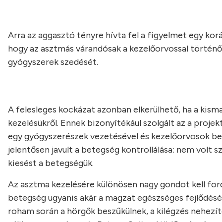
Arra az aggasztó tényre hívta fel a figyelmet egy kor
hogy az asztmás várandósak a kezelőorvossal történő
gyógyszerek szedését.
A felesleges kockázat azonban elkerülhető, ha a kis
kezelésükről. Ennek bizonyítékául szolgált az a proje
egy gyógyszerészek vezetésével és kezelőorvosok be
jelentősen javult a betegség kontrollálása: nem volt 
kiesést a betegségük.
Az asztma kezelésére különösen nagy gondot kell for
betegség ugyanis akár a magzat egészséges fejlődését
roham során a hörgők beszűkülnek, a kilégzés nehezíte