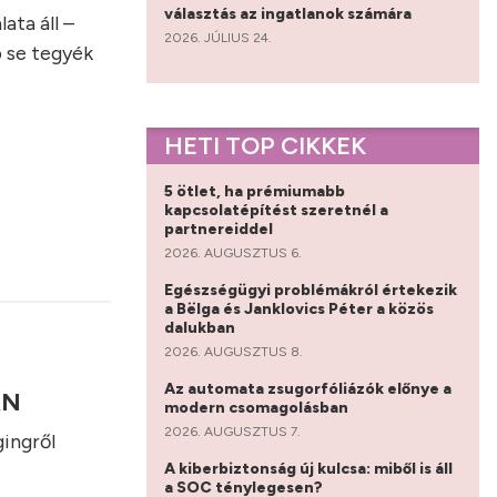
választás az ingatlanok számára
ata áll –
2026. JÚLIUS 24.
p se tegyék
HETI TOP CIKKEK
5 ötlet, ha prémiumabb
kapcsolatépítést szeretnél a
partnereiddel
2026. AUGUSZTUS 6.
Egészségügyi problémákról értekezik
a Bëlga és Janklovics Péter a közös
dalukban
2026. AUGUSZTUS 8.
Az automata zsugorfóliázók előnye a
DRN
modern csomagolásban
2026. AUGUSZTUS 7.
gingről
A kiberbiztonság új kulcsa: miből is áll
a SOC ténylegesen?