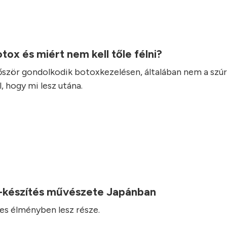
otox és miért nem kell tőle félni?
lőször gondolkodik botoxkezelésen, általában nem a szúr
, hogy mi lesz utána.
-készítés művészete Japánban
es élményben lesz része.