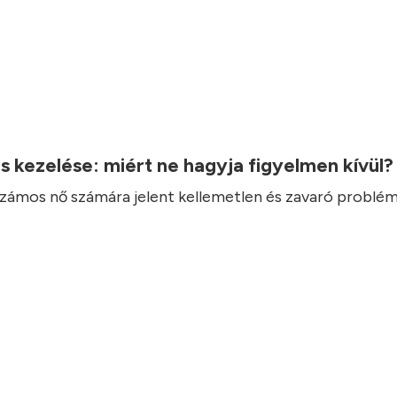
.
ás kezelése: miért ne hagyja figyelmen kívül
 számos nő számára jelent kellemetlen és zavaró problém
.