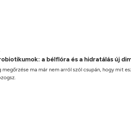
.
robiotikumok: a bélflóra és a hidratálás új d
 megőrzése ma már nem arról szól csupán, hogy mit es
zogsz.
.