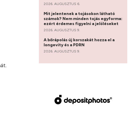
2026. AUGUSZTUS 6.
Mit jelentenek a tojásokon látható
számok? Nem minden tojás egyforma:
ezért érdemes figyelni a jelöléseket
2026. AUGUSZTUS 9.
A bőrápolás új korszakát hozza el a
longevity és a PDRN
2026. AUGUSZTUS 9.
?
át.