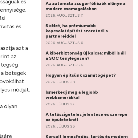
sságúak és
Az automata zsugorfóliázók előnye a
modern csomagolásban
mennyisége.
2026. AUGUSZTUS 7.
ési
5 ötlet, ha prémiumabb
ivitás és
kapcsolatépítést szeretnél a
partnereiddel
2026. AUGUSZTUS 6.
asztja azt a
A kiberbiztonság új kulcsa: miből is áll
rint az
a SOC ténylegesen?
etegség
2026. AUGUSZTUS 6.
 a betegek
Hogyan építsünk számítógépet?
rovokálhat
2026. JÚLIUS 28.
lyes módját.
Ismerkedj meg a legjobb
s
webkamerákkal
2026. JÚLIUS 27.
a olyan
A tetőszigetelés jelentése és szerepe
az épületeknél
2026. JÚLIUS 26.
n
ésére
Korcolt lemezfedés: tartós és modern