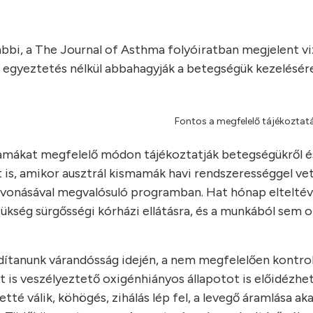
ábbi, a The Journal of Asthma folyóiratban megjelent vi
 egyeztetés nélkül abbahagyják a betegségük kezelésére
Fontos a megfelelő tájékoztatá
mamákat megfelelő módon tájékoztatják betegségükről é
kt is, amikor ausztrál kismamák havi rendszerességgel ve
vonásával megvalósuló programban. Hat hónap elteltév
szükség sürgősségi kórházi ellátásra, és a munkából sem 
dítanunk várandósság idején, a nem megfelelően kontrol
 is veszélyeztető oxigénhiányos állapotot is előidézhe
tté válik, köhögés, zihálás lép fel, a levegő áramlása a