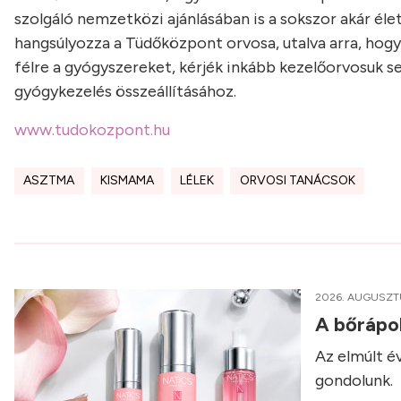
szolgáló nemzetközi ajánlásában is a sokszor akár él
hangsúlyozza a Tüdőközpont orvosa, utalva arra, hog
félre a gyógyszereket, kérjék inkább kezelőorvosuk se
gyógykezelés összeállításához.
www.tudokozpont.hu
ASZTMA
KISMAMA
LÉLEK
ORVOSI TANÁCSOK
2026. AUGUSZT
A bőrápol
Az elmúlt é
gondolunk.