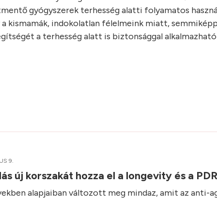
etmentő gyógyszerek terhesség alatti folyamatos használ
y a kismamák, indokolatlan félelmeink miatt, semmikép
gítségét a terhesség alatt is biztonsággal alkalmazható
US 9.
ás új korszakát hozza el a longevity és a P
vekben alapjaiban változott meg mindaz, amit az anti-a