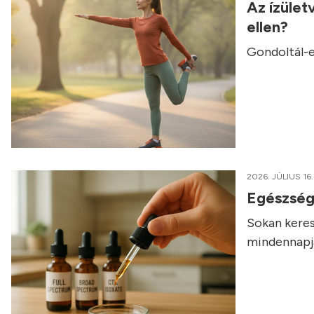
Az ízület
ellen?
Gondoltál-e
2026. JÚLIUS 16.
Egészség
Sokan keres
mindennapja