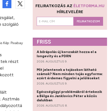
FELIRATKOZÁS AZ
ÉLETFORMA.HU
HÍRLEVELÉRE
zsgálat,
FELIRATKOZOM
 szolgáló
FRISS
s Kép: Pixabay
A bőrápolás új korszakát hozza el a
s
longevity és a PDRN
ttek részt
2026. AUGUSZTUS 9.
el
Mit jelentenek a tojásokon látható
számok? Nem minden tojás egyforma:
okozott
ezért érdemes figyelni a jelöléseket
2026. AUGUSZTUS 9.
lált
Egészségügyi problémákról értekezik
a Bëlga és Janklovics Péter a közös
t. Asztmás
dalukban
kadályozottá
2026. AUGUSZTUS 8.