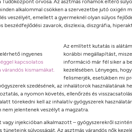
a Tüdőközpont orvosa. Az asztmás rohamok eltérő súlyo
minden alkalommal csökken a szervezetbe jutó oxigén 
lés veszélyét, emellett a gyermeknél olyan súlyos fejlőd
beszédfejlődési zavarok, diszlexia, diszgráfia, hiperakt
Az említett kutatás is alátám
 elérhető ingyenes
korábbi megállapítást, misze
séggel kapcsolatos
információ már fél siker a b
 a várandós kismamákat.
kezelésében. Lényeges, hogy
felismerjék, esetükben mi p
gyógyszerek szedésének, az inhalátorok használatának he
koztatás, a nyomon követés, ellenőrzés és visszacsatolá
att törekedni kell az inhalatív gyógyszerek használatár
 nem jelentenek veszélyt a magzatra.
t vagy injekcióban alkalmazott – gyógyszerekről szinté
s tüneteink súlyosságát. Az asztmás várandós nők kezel