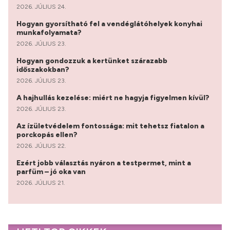
2026. JÚLIUS 24.
Hogyan gyorsítható fel a vendéglátóhelyek konyhai
munkafolyamata?
2026. JÚLIUS 23.
Hogyan gondozzuk a kertünket szárazabb
időszakokban?
2026. JÚLIUS 23.
A hajhullás kezelése: miért ne hagyja figyelmen kívül?
2026. JÚLIUS 23.
Az ízületvédelem fontossága: mit tehetsz fiatalon a
porckopás ellen?
2026. JÚLIUS 22.
Ezért jobb választás nyáron a testpermet, mint a
parfüm – jó oka van
2026. JÚLIUS 21.