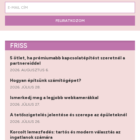
FELIRATKOZOM
FRISS
5 ötlet, ha prémiumabb kapcsolatépítést szeretnél a
partnereiddel
2026. AUGUSZTUS 6.
Hogyan építsünk számítógépet?
2026. JÚLIUS 28.
Ismerkedj meg a legjobb webkamerákkal
2026. JÚLIUS 27.
A tetőszigetelés jelentése és szerepe az épületeknél
2026. JÚLIUS 26.
Korcolt lemezfedés: tartós és modern választás az
ingatlanok számára