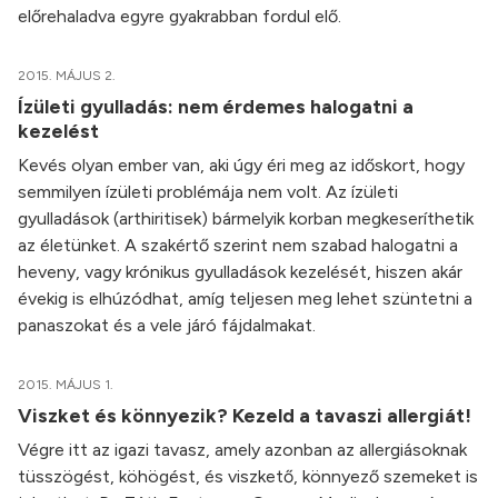
előrehaladva egyre gyakrabban fordul elő.
2015. MÁJUS 2.
Ízületi gyulladás: nem érdemes halogatni a
kezelést
Kevés olyan ember van, aki úgy éri meg az időskort, hogy
semmilyen ízületi problémája nem volt. Az ízületi
gyulladások (arthiritisek) bármelyik korban megkeseríthetik
az életünket. A szakértő szerint nem szabad halogatni a
heveny, vagy krónikus gyulladások kezelését, hiszen akár
évekig is elhúzódhat, amíg teljesen meg lehet szüntetni a
panaszokat és a vele járó fájdalmakat.
2015. MÁJUS 1.
Viszket és könnyezik? Kezeld a tavaszi allergiát!
Végre itt az igazi tavasz, amely azonban az allergiásoknak
tüsszögést, köhögést, és viszkető, könnyező szemeket is