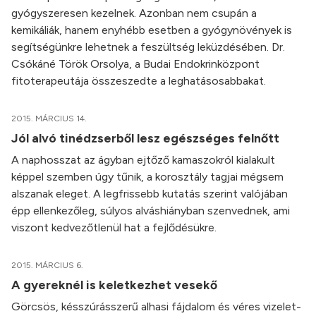
gyógyszeresen kezelnek. Azonban nem csupán a
kemikáliák, hanem enyhébb esetben a gyógynövények is
segítségünkre lehetnek a feszültség leküzdésében. Dr.
Csókáné Török Orsolya, a Budai Endokrinközpont
fitoterapeutája összeszedte a leghatásosabbakat.
2015. MÁRCIUS 14.
Jól alvó tinédzserből lesz egészséges felnőtt
A naphosszat az ágyban ejtőző kamaszokról kialakult
képpel szemben úgy tűnik, a korosztály tagjai mégsem
alszanak eleget. A legfrissebb kutatás szerint valójában
épp ellenkezőleg, súlyos alváshiányban szenvednek, ami
viszont kedvezőtlenül hat a fejlődésükre.
2015. MÁRCIUS 6.
A gyereknél is keletkezhet vesekő
Görcsös, késszúrásszerű alhasi fájdalom és véres vizelet-