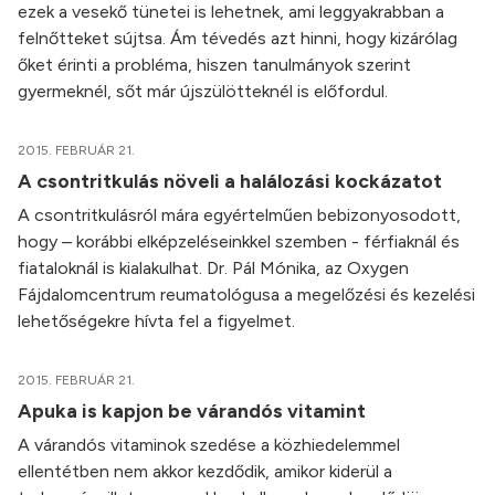
ezek a vesekő tünetei is lehetnek, ami leggyakrabban a
felnőtteket sújtsa. Ám tévedés azt hinni, hogy kizárólag
őket érinti a probléma, hiszen tanulmányok szerint
gyermeknél, sőt már újszülötteknél is előfordul.
2015. FEBRUÁR 21.
A csontritkulás növeli a halálozási kockázatot
A csontritkulásról mára egyértelműen bebizonyosodott,
hogy – korábbi elképzeléseinkkel szemben - férfiaknál és
fiataloknál is kialakulhat. Dr. Pál Mónika, az Oxygen
Fájdalomcentrum reumatológusa a megelőzési és kezelési
lehetőségekre hívta fel a figyelmet.
2015. FEBRUÁR 21.
Apuka is kapjon be várandós vitamint
A várandós vitaminok szedése a közhiedelemmel
ellentétben nem akkor kezdődik, amikor kiderül a