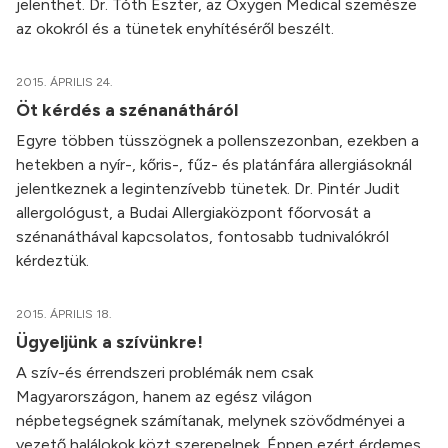
jelenthet. Dr. Tóth Eszter, az Oxygen Medical szemésze
az okokról és a tünetek enyhítéséről beszélt.
2015. ÁPRILIS 24.
Öt kérdés a szénanátháról
Egyre többen tüsszögnek a pollenszezonban, ezekben a
hetekben a nyír-, kőris-, fűz- és platánfára allergiásoknál
jelentkeznek a legintenzívebb tünetek. Dr. Pintér Judit
allergológust, a Budai Allergiaközpont főorvosát a
szénanáthával kapcsolatos, fontosabb tudnivalókról
kérdeztük.
2015. ÁPRILIS 18.
Ügyeljünk a szívünkre!
A szív-és érrendszeri problémák nem csak
Magyarországon, hanem az egész világon
népbetegségnek számítanak, melynek szövődményei a
vezető halálokok közt szerepelnek. Éppen ezért érdemes