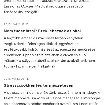
érrendszeri eredetű halálozás kockázatát. Dr. Szűcs
László, az Oxygen Medical urológusa vesevédő
tanácsokkal szolgált.
2015. MÁRCIUS 27.
Nem tudsz hízni? Ezek lehetnek az okai
A legtöbb ember vissza-visszatérően kénytelen
megküzdeni a felesleges kilókkal, egyrészt az
esztétikusabb külső, másrészt az egészség megőrzése
érdekében. Éppen ezért általában a cikkek és a TV
műsorok a súlyvesztésről szólnak, ám azokról, akik nem
tudnak hízni, mélyen hallgatnak
2015. MÁRCIUS 14.
Stresszcsökkentés természetesen
A stressz a mindennapi életünk része, ám nem mindegy, ki
felett mennyire uralkodik el. Sajnos manapság a szorongás
és a depresszió népbetegségnek számít, amit nem ritkán