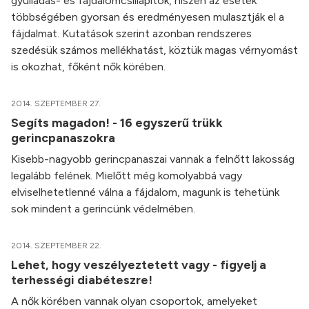
gyulladás- és fájdalomcsillapítók, hiszen az esetek
többségében gyorsan és eredményesen mulasztják el a
fájdalmat. Kutatások szerint azonban rendszeres
szedésük számos mellékhatást, köztük magas vérnyomást
is okozhat, főként nők körében.
2014. SZEPTEMBER 27.
Segíts magadon! - 16 egyszerű trükk
gerincpanaszokra
Kisebb-nagyobb gerincpanaszai vannak a felnőtt lakosság
legalább felének. Mielőtt még komolyabbá vagy
elviselhetetlenné válna a fájdalom, magunk is tehetünk
sok mindent a gerincünk védelmében.
2014. SZEPTEMBER 22.
Lehet, hogy veszélyeztetett vagy - figyelj a
terhességi diabéteszre!
A nők körében vannak olyan csoportok, amelyeket