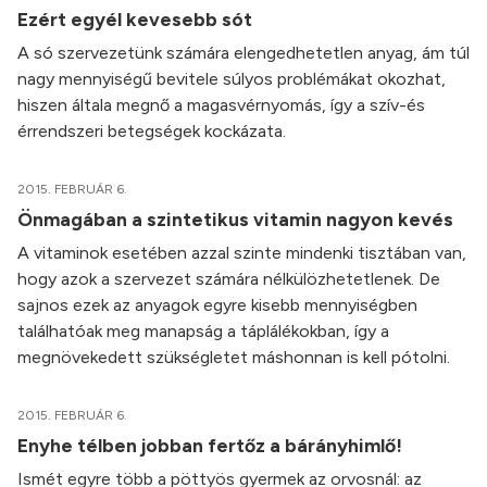
Ezért egyél kevesebb sót
A só szervezetünk számára elengedhetetlen anyag, ám túl
nagy mennyiségű bevitele súlyos problémákat okozhat,
hiszen általa megnő a magasvérnyomás, így a szív-és
érrendszeri betegségek kockázata.
2015. FEBRUÁR 6.
Önmagában a szintetikus vitamin nagyon kevés
A vitaminok esetében azzal szinte mindenki tisztában van,
hogy azok a szervezet számára nélkülözhetetlenek. De
sajnos ezek az anyagok egyre kisebb mennyiségben
találhatóak meg manapság a táplálékokban, így a
megnövekedett szükségletet máshonnan is kell pótolni.
2015. FEBRUÁR 6.
Enyhe télben jobban fertőz a bárányhimlő!
Ismét egyre több a pöttyös gyermek az orvosnál: az