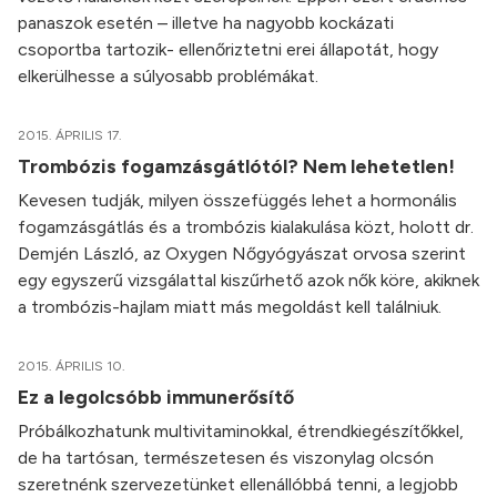
panaszok esetén – illetve ha nagyobb kockázati
csoportba tartozik- ellenőriztetni erei állapotát, hogy
elkerülhesse a súlyosabb problémákat.
2015. ÁPRILIS 17.
Trombózis fogamzásgátlótól? Nem lehetetlen!
Kevesen tudják, milyen összefüggés lehet a hormonális
fogamzásgátlás és a trombózis kialakulása közt, holott dr.
Demjén László, az Oxygen Nőgyógyászat orvosa szerint
egy egyszerű vizsgálattal kiszűrhető azok nők köre, akiknek
a trombózis-hajlam miatt más megoldást kell találniuk.
2015. ÁPRILIS 10.
Ez a legolcsóbb immunerősítő
Próbálkozhatunk multivitaminokkal, étrendkiegészítőkkel,
de ha tartósan, természetesen és viszonylag olcsón
szeretnénk szervezetünket ellenállóbbá tenni, a legjobb