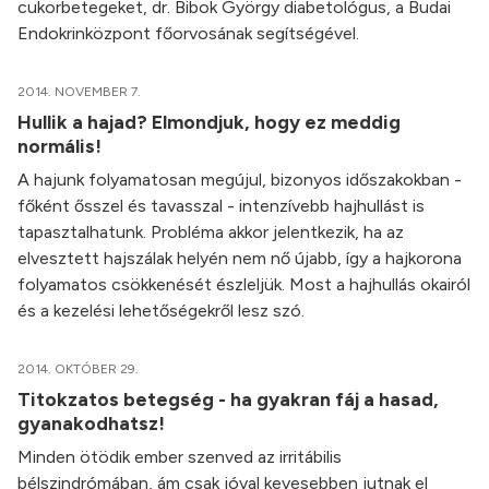
cukorbetegeket, dr. Bibok György diabetológus, a Budai
Endokrinközpont főorvosának segítségével.
2014. NOVEMBER 7.
Hullik a hajad? Elmondjuk, hogy ez meddig
normális!
A hajunk folyamatosan megújul, bizonyos időszakokban -
főként ősszel és tavasszal - intenzívebb hajhullást is
tapasztalhatunk. Probléma akkor jelentkezik, ha az
elvesztett hajszálak helyén nem nő újabb, így a hajkorona
folyamatos csökkenését észleljük. Most a hajhullás okairól
és a kezelési lehetőségekről lesz szó.
2014. OKTÓBER 29.
Titokzatos betegség - ha gyakran fáj a hasad,
gyanakodhatsz!
Minden ötödik ember szenved az irritábilis
bélszindrómában, ám csak jóval kevesebben jutnak el