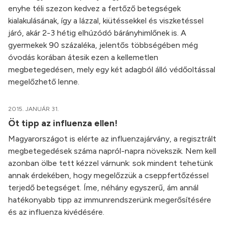
enyhe téli szezon kedvez a fertőző betegségek
kialakulásának, így a lázzal, kiütéssekkel és viszketéssel
járó, akár 2-3 hétig elhúzódó bárányhimlőnek is. A
gyermekek 90 százaléka, jelentős többségében még
óvodás korában átesik ezen a kellemetlen
megbetegedésen, mely egy két adagból álló védőoltással
megelőzhető lenne.
2015. JANUÁR 31.
Öt tipp az influenza ellen!
Magyarországot is elérte az influenzajárvány, a regisztrált
megbetegedések száma napról-napra növekszik. Nem kell
azonban ölbe tett kézzel várnunk: sok mindent tehetünk
annak érdekében, hogy megelőzzük a cseppfertőzéssel
terjedő betegséget. Íme, néhány egyszerű, ám annál
hatékonyabb tipp az immunrendszerünk megerősítésére
és az influenza kivédésére.