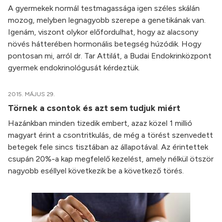
A gyermekek normál testmagassága igen széles skálán
mozog, melyben legnagyobb szerepe a genetikának van.
Igenám, viszont olykor előfordulhat, hogy az alacsony
növés hátterében hormonális betegség húzódik. Hogy
pontosan mi, arról dr. Tar Attilát, a Budai Endokrinközpont
gyermek endokrinológusát kérdeztük.
2015. MÁJUS 29.
Törnek a csontok és azt sem tudjuk miért
Hazánkban minden tizedik embert, azaz közel 1 millió
magyart érint a csontritkulás, de még a törést szenvedett
betegek fele sincs tisztában az állapotával. Az érintettek
csupán 20%-a kap megfelelő kezelést, amely nélkül ötször
nagyobb eséllyel következik be a következő törés.