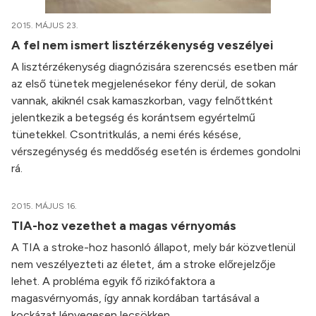
2015. MÁJUS 23.
A fel nem ismert lisztérzékenység veszélyei
A lisztérzékenység diagnózisára szerencsés esetben már
az első tünetek megjelenésekor fény derül, de sokan
vannak, akiknél csak kamaszkorban, vagy felnőttként
jelentkezik a betegség és korántsem egyértelmű
tünetekkel. Csontritkulás, a nemi érés késése,
vérszegénység és meddőség esetén is érdemes gondolni
rá.
2015. MÁJUS 16.
TIA-hoz vezethet a magas vérnyomás
A TIA a stroke-hoz hasonló állapot, mely bár közvetlenül
nem veszélyezteti az életet, ám a stroke előrejelzője
lehet. A probléma egyik fő rizikófaktora a
magasvérnyomás, így annak kordában tartásával a
kockázat lényegesen lecsökken.