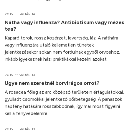
2015. FEBRUÁR 14.
Nátha vagy influenza? Antibiotikum vagy mézes
tea?
Kaparó torok, rossz közérzet, levertség, láz. A náthára
vagy influenzára utaló kellemetlen tünetek
jelentkezésekor sokan nem fordulnak egyből orvoshoz,
inkább igyekeznek házi praktikákkal kezelni azokat.
2015. FEBRUÁR 13.
Ugye nem szeretnél borvirágos orrot?
A rosacea főleg az arc középső területein értágulatokkal,
gyulladt csomókkal jelentkező bőrbetegség. A panaszok
napfény hatására rosszabbodnak, így már most figyelni
kell a fényvédelemre.
2015. FEBRUÁR 13.