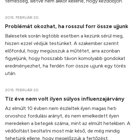
terhesség, illetve nem akkor kellene, hogy kezdődjön.
2015. FEBRUÁR 20.
Problémát okozhat, ha rosszul forr össze ujjunk
Balesetek során legtöbb esetben a kezünk sérül meg,
hiszen ezzel védjük testünket. A szakember szerint
előfordul, hogy megússzuk a műtétet, arra azonban
figyeljünk, hogy hosszabb távon komolyabb gondokat
eredményezhet, ha ferdén forr össze ujjunk egy törés
után.
2015. FEBRUÁR 20.
Tíz éve nem volt ilyen súlyos influenzajárvány
Az elmúlt 10 évben nem észleltek ilyen magas heti
orvoshoz fordulási arányt, és nem emelkedett ilyen
meredeken a betegek száma, mint az elmúlt hetekben. A
védőoltást beoltatni most már késő, de még mindig
tehetünk ellene, hogy megelőzzük a fertőzést.