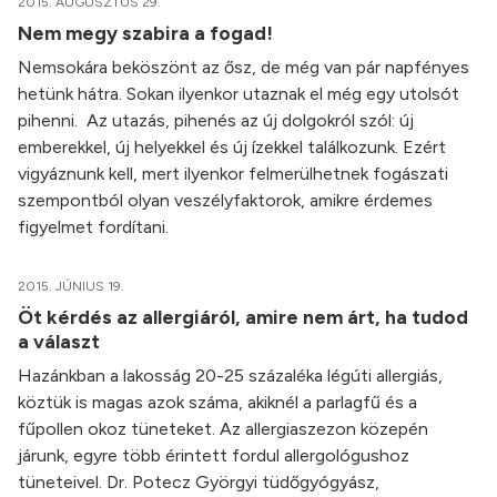
2015. AUGUSZTUS 29.
Nem megy szabira a fogad!
Nemsokára beköszönt az ősz, de még van pár napfényes
hetünk hátra. Sokan ilyenkor utaznak el még egy utolsót
pihenni. Az utazás, pihenés az új dolgokról szól: új
emberekkel, új helyekkel és új ízekkel találkozunk. Ezért
vigyáznunk kell, mert ilyenkor felmerülhetnek fogászati
szempontból olyan veszélyfaktorok, amikre érdemes
figyelmet fordítani.
2015. JÚNIUS 19.
Öt kérdés az allergiáról, amire nem árt, ha tudod
a választ
Hazánkban a lakosság 20-25 százaléka légúti allergiás,
köztük is magas azok száma, akiknél a parlagfű és a
fűpollen okoz tüneteket. Az allergiaszezon közepén
járunk, egyre több érintett fordul allergológushoz
tüneteivel. Dr. Potecz Györgyi tüdőgyógyász,