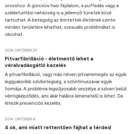
orvoshoz. A görcsös hasi fájdalom, a puffadás vagy a
székletürítési nehézség is a jellemző tünetek közé
tartozhat. A betegség az érintettek életének szinte
minden területére kihathat, szexuális problémákat is
okozhat.
2014. OKTÓBER 27.
Pitvarfibrilláció - életmentő lehet a
véralvadásgátló kezelés
A pitvarfibrilláció, vagy más néven pitvarremegés az egyik
leggyakoribb szívbetegség, a szívritmuszavar egyik
formája. A probléma legsúlyosabb veszélye a szíven belüli
vérrögképződés, ami akár halálos kimenetelű is lehet. De
létezik prevenciós kezelés.
2014. OKTÓBER 6.
4 ok, ami miatt rettentően fájhat a térded