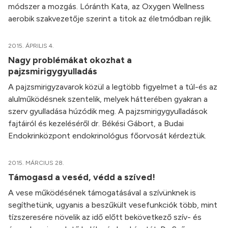
módszer a mozgás. Lóránth Kata, az Oxygen Wellness
aerobik szakvezetője szerint a titok az életmódban rejlik.
2015. ÁPRILIS 4.
Nagy problémákat okozhat a
pajzsmirigygyulladás
A pajzsmirigyzavarok közül a legtöbb figyelmet a túl-és az
alulműködésnek szentelik, melyek hátterében gyakran a
szerv gyulladása húzódik meg. A pajzsmirigygyulladások
fajtáiról és kezeléséről dr. Békési Gábort, a Budai
Endokrinközpont endokrinológus főorvosát kérdeztük.
2015. MÁRCIUS 28.
Támogasd a veséd, védd a szíved!
A vese működésének támogatásával a szívünknek is
segíthetünk, ugyanis a beszűkült vesefunkciók több, mint
tízszeresére növelik az idő előtt bekövetkező szív- és