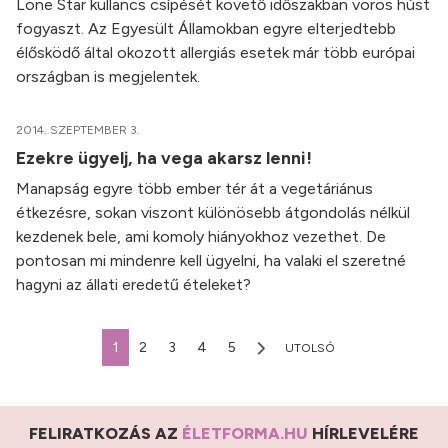
Lone Star kullancs csípését követő időszakban vörös húst
fogyaszt. Az Egyesült Államokban egyre elterjedtebb
élősködő által okozott allergiás esetek már több európai
országban is megjelentek.
2014. SZEPTEMBER 3.
Ezekre ügyelj, ha vega akarsz lenni!
Manapság egyre több ember tér át a vegetáriánus
étkezésre, sokan viszont különösebb átgondolás nélkül
kezdenek bele, ami komoly hiányokhoz vezethet. De
pontosan mi mindenre kell ügyelni, ha valaki el szeretné
hagyni az állati eredetű ételeket?
1
2
3
4
5
UTOLSÓ
FELIRATKOZÁS AZ
ÉLETFORMA.HU
HÍRLEVELÉRE