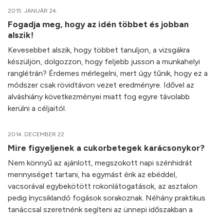
2015. JANUÁR 24.
Fogadja meg, hogy az idén többet és jobban
alszik!
Kevesebbet alszik, hogy többet tanuljon, a vizsgákra
készüljön, dolgozzon, hogy feljebb jusson a munkahelyi
ranglétrán? Érdemes mérlegelni, mert úgy tűnik, hogy ez a
módszer csak rövidtávon vezet eredményre. Idővel az
alváshiány következményei miatt fog egyre távolabb
kerülni a céljaitól.
2014. DECEMBER 22.
Mire figyeljenek a cukorbetegek karácsonykor?
Nem könnyű az ajánlott, megszokott napi szénhidrát
mennyiséget tartani, ha egymást érik az ebéddel,
vacsorával egybekötött rokonlátogatások, az asztalon
pedig ínycsiklandó fogások sorakoznak. Néhány praktikus
tanáccsal szeretnénk segíteni az ünnepi időszakban a