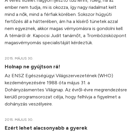
A véres vizelet nagyon ijesztő tud lenni, főleg, ha az
ember nem tudja, mi is okozza, így nagy riadalmat kelt
mind a nők, mind a férfiak körében. Sokszor húgyúti
fertőzés áll a hátterében, ám ha a kísérő tünetek azzal
nem egyeznek, akkor magas vérnyomásra is gondolni kell.
A témáról dr. Kapocsi Judit tanárnőt, a Trombózisközpont
magasvérnyomás specialistáját kérdeztük.
2015. MÁJUS 30.
Holnap ne gyújtson rá!
Az ENSZ Egészségügyi Világszervezetének (WHO)
kezdeményezésére 1988 óta május 31. a
Dohányzásmentes Világnap. Az évről-évre megrendezésre
kerülő programsorozat célja, hogy felhívja a figyelmet a
dohányzás veszélyeire.
2015. MÁJUS 30.
Ezért lehet alacsonyabb a gyerek