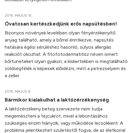
2015. MÁJUS 15.
Óvatosan kertészkedjünk erős napsütésben!
Bizonyos növények levelében olyan fényérzékenyítő
anyag található, amely a bőrrel érintkezve, napsütés
hatására égési sérüléshez hasonló, súlyos allergiás
reakciót okozhat. A fitofotodermatitisz néven ismert
bőrtüneteket olyan gyakori, a kiskertekben is megtalálható
zöldségfélék is képesek előidézni, mint a petrezselyem és
a zeller.
2015. MÁJUS 8.
Bármikor kialakulhat a laktózérzékenység
A laktózérzékeny beteg szervezete nem tudja
megemészteni a tejcukrot, mivel a lebontásához
szükséges enzim hiányzik, vagy működése lecsökkent. A
probléma jelentkezhet születéstől fogva, de az életkorral