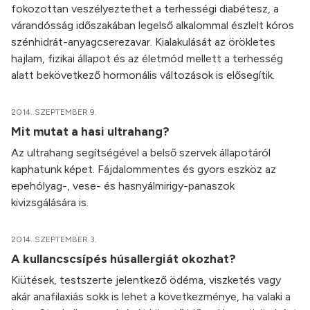
fokozottan veszélyeztethet a terhességi diabétesz, a
várandósság időszakában legelső alkalommal észlelt kóros
szénhidrát-anyagcserezavar. Kialakulását az örökletes
hajlam, fizikai állapot és az életmód mellett a terhesség
alatt bekövetkező hormonális változások is elősegítik.
2014. SZEPTEMBER 9.
Mit mutat a hasi ultrahang?
Az ultrahang segítségével a belső szervek állapotáról
kaphatunk képet. Fájdalommentes és gyors eszköz az
epehólyag-, vese- és hasnyálmirigy-panaszok
kivizsgálására is.
2014. SZEPTEMBER 3.
A kullancscsípés húsallergiát okozhat?
Kiütések, testszerte jelentkező ödéma, viszketés vagy
akár anafilaxiás sokk is lehet a következménye, ha valaki a