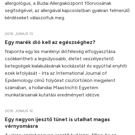
allergológus, a Budai Allergiaközpont főorvosának
segítségével, az allergiával kapcsolatban gyakran felmerülő
kérdéseket válaszoltuk meg.
2015. JÚNIUS 13.
Egy marék dió kell az egészséghez?
Naponta egy kis maréknyi dióféleség elfogyasztása
csökkentheti a legsúlyosabb, életet veszélyeztető
betegségek kialakulásának kockázatát és egyúttal enyhíti
ezek lefolyását - írta az International Journal of
Epidemology című folyóirat csütörtökön megjelent
számában, a hollandiai Maastrichti Egyetem
munkatársainak kutatási eredményeit idézve.
2015. JÚNIUS 12.
Egy nagyon ijesztő tünet is utalhat magas
vérnyomásra