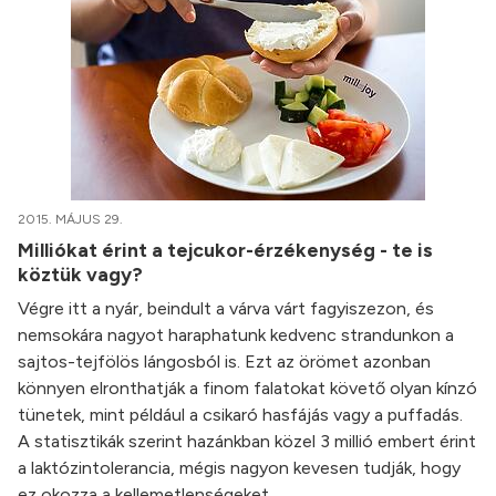
2015. MÁJUS 29.
Milliókat érint a tejcukor-érzékenység - te is
köztük vagy?
Végre itt a nyár, beindult a várva várt fagyiszezon, és
nemsokára nagyot haraphatunk kedvenc strandunkon a
sajtos-tejfölös lángosból is. Ezt az örömet azonban
könnyen elronthatják a finom falatokat követő olyan kínzó
tünetek, mint például a csikaró hasfájás vagy a puffadás.
A statisztikák szerint hazánkban közel 3 millió embert érint
a laktózintolerancia, mégis nagyon kevesen tudják, hogy
ez okozza a kellemetlenségeket.