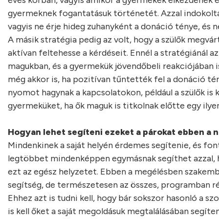
éves korban, vagyis amikor a gyermekek elkezdenek ér
gyermeknek fogantatásuk történetét. Azzal indokoltá
vagyis ne érje hideg zuhanyként a donáció ténye, és ne 
A másik stratégia pedig az volt, hogy a szülők megvár
aktívan feltehesse a kérdéseit. Ennél a stratégiánál az
magukban, és a gyermekük jövendőbeli reakciójában is
még akkor is, ha pozitívan tűntették fel a donáció tén
nyomot hagynak a kapcsolatokon, például a szülők is 
gyermeküket, ha ők maguk is titkolnak előtte egy ilye
Hogyan lehet segíteni ezeket a párokat ebben a 
Mindenkinek a saját helyén érdemes segítenie, és font
legtöbbet mindenképpen egymásnak segíthet azzal, ho
ezt az egész helyzetet. Ebben a megélésben szakember
segítség, de természetesen az összes, programban rés
Ehhez azt is tudni kell, hogy bár sokszor hasonló a s
is kell őket a saját megoldásuk megtalálásában segíten