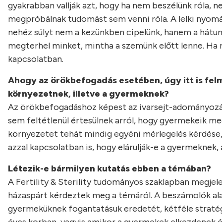
gyakrabban vallják azt, hogy ha nem beszélünk róla, ne
megpróbálnak tudomást sem venni róla. A lelki nyomá
nehéz súlyt nem a kezünkben cipelünk, hanem a hátunk
megterhel minket, mintha a szemünk előtt lenne. Ha n
kapcsolatban.
Ahogy az örökbefogadás esetében, úgy itt is fel
környezetnek, illetve a gyermeknek?
Az örökbefogadáshoz képest az ivarsejt-adományozás 
sem feltétlenül értesülnek arról, hogy gyermekeik me
környezetet tehát mindig egyéni mérlegelés kérdése
azzal kapcsolatban is, hogy elárulják-e a gyermeknek,
Létezik-e bármilyen kutatás ebben a témában?
A Fertility & Sterility tudományos szaklapban megjele
házaspárt kérdeztek meg a témáról. A beszámolók alap
gyermeküknek fogantatásuk eredetét, kétféle stratégia