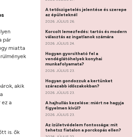
A tetőszigetelés jelentése és szerepe
os
az épületeknél
2026. JÚLIUS 26.
ilyen
Korcolt lemezfedés: tartós és modern
választás az ingatlanok számára
a pár
2026. JÚLIUS 24.
hogy miatta
Hogyan gyorsítható fel a
örülmények
vendéglátóhelyek konyhai
munkafolyamata?
2026. JÚLIUS 23.
Hogyan gondozzuk a kertünket
árok, akik
szárazabb időszakokban?
2026. JÚLIUS 23.
 a
 ez a
A hajhullás kezelése: miért ne hagyja
figyelmen kívül?
2026. JÚLIUS 23.
Az ízületvédelem fontossága: mit
tehetsz fiatalon a porckopás ellen?
tt is. ők
2026. JÚLIUS 22.