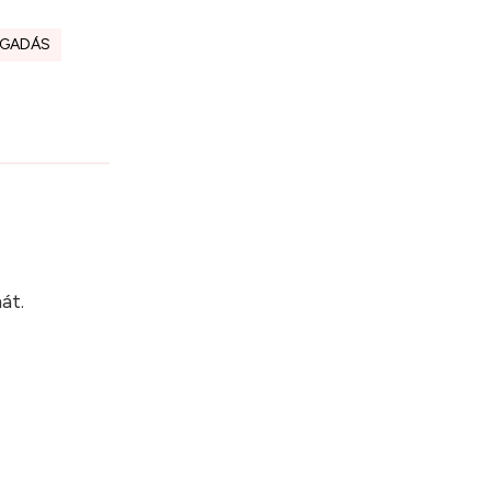
OGADÁS
?
át.