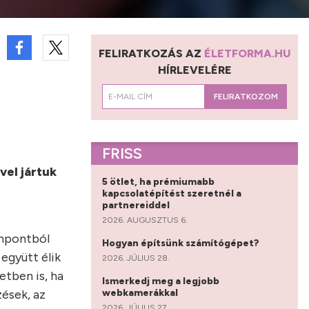
FELIRATKOZÁS AZ
ÉLETFORMA.HU
HÍRLEVELÉRE
FELIRATKOZOM
FRISS
vel jártuk
5 ötlet, ha prémiumabb
kapcsolatépítést szeretnél a
partnereiddel
2026. AUGUSZTUS 6.
empontból
Hogyan építsünk számítógépet?
együtt élik
2026. JÚLIUS 28.
etben is, ha
Ismerkedj meg a legjobb
webkamerákkal
zések, az
2026. JÚLIUS 27.