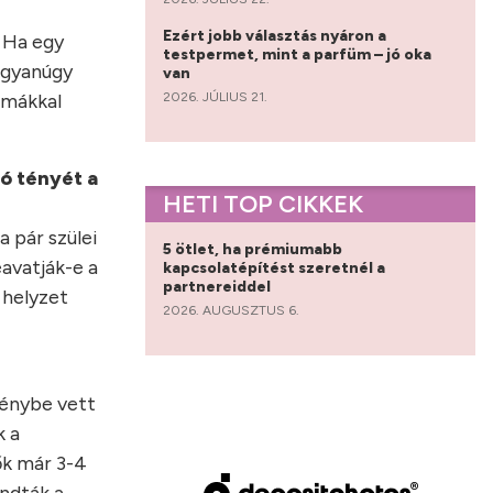
Ezért jobb választás nyáron a
 Ha egy
testpermet, mint a parfüm – jó oka
 ugyanúgy
van
2026. JÚLIUS 21.
émákkal
ó tényét a
HETI TOP CIKKEK
 pár szülei
5 ötlet, ha prémiumabb
avatják-e a
kapcsolatépítést szeretnél a
partnereiddel
 helyzet
2026. AUGUSZTUS 6.
génybe vett
k a
ők már 3-4