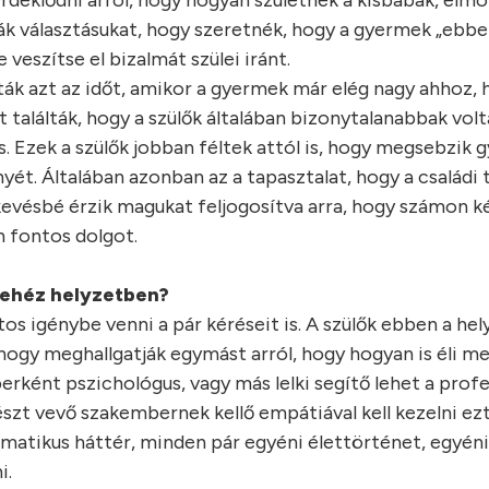
deklődni arról, hogy hogyan születnek a kisbabák, elmo
k választásukat, hogy szeretnék, hogy a gyermek „ebbe 
veszítse el bizalmát szülei iránt.
ták azt az időt, amikor a gyermek már elég nagy ahhoz,
t találták, hogy a szülők általában bizonytalanabbak volt
. Ezek a szülők jobban féltek attól is, hogy megsebzik
yét. Általában azonban az a tapasztalat, hogy a családi 
kevésbé érzik magukat feljogosítva arra, hogy számon k
n fontos dolgot.
nehéz helyzetben?
os igénybe venni a pár kéréseit is. A szülők ebben a he
gy meghallgatják egymást arról, hogy hogyan is éli me
ként pszichológus, vagy más lelki segítő lehet a profe
zt vevő szakembernek kellő empátiával kell kezelni ezt
zomatikus háttér, minden pár egyéni élettörténet, egyéni
i.