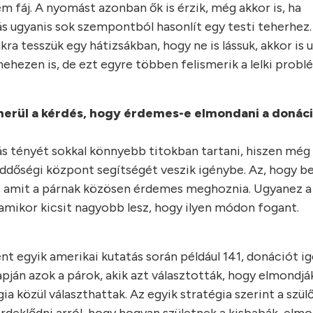
m fáj. A nyomást azonban ők is érzik, még akkor is, ha
s ugyanis sok szempontból hasonlít egy testi teherhez.
ra tesszük egy hátizsákban, hogy ne is lássuk, akkor is
ehezen is, de ezt egyre többen felismerik a lelki probl
merül a kérdés, hogy érdemes-e elmondani a donáci
tényét sokkal könnyebb titokban tartani, hiszen még a
ddőségi központ segítségét veszik igénybe. Az, hogy be
, amit a párnak közösen érdemes meghoznia. Ugyanez a
 amikor kicsit nagyobb lesz, hogy ilyen módon fogant.
nt egyik amerikai kutatás során például 141, donációt i
ján azok a párok, akik azt választották, hogy elmondjá
 közül választhattak. Az egyik stratégia szerint a szül