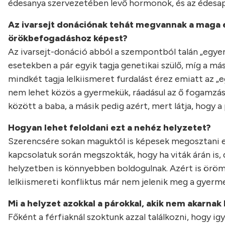
édesanya szervezetében levő hormonok, és az édesapa
Az ivarsejt donációnak tehát megvannak a maga 
örökbefogadáshoz képest?
Az ivarsejt-donáció abból a szempontból talán „egye
esetekben a pár egyik tagja genetikai szülő, míg a más
mindkét tagja lelkiismeret furdalást érez emiatt az „
nem lehet közös a gyermekük, ráadásul az ő fogamzá
között a baba, a másik pedig azért, mert látja, hogy a 
Hogyan lehet feloldani ezt a nehéz helyzetet?
Szerencsére sokan maguktól is képesek megosztani eg
kapcsolatuk során megszokták, hogy ha viták árán is
helyzetben is könnyebben boldogulnak. Azért is örömte
lelkiismereti konfliktus már nem jelenik meg a gyerm
Mi a helyzet azokkal a párokkal, akik nem akarnak
Főként a férfiaknál szoktunk azzal találkozni, hogy ig