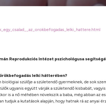
k_egy_csalad__az_orokbefogadas_lelki_hattere.html
Humán Reprodukciós Intézet pszichológusa segítségé
örökbefogadás lelki hátterében?
m biológiai szülője a születendő gyermeknek, de sok sz
ők ugyanis együtt várják a születendő kisbabát, vagyis 
kor is a nő méhében növekszik a baba, még abban az es
n tudjuk a kutatások alapján, hogy hatnak rá az anyai ér