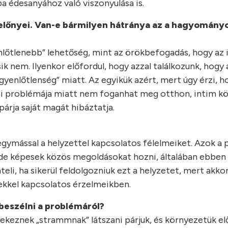
 édesanyához való viszonyulása is.
előnyei. Van-e bármilyen hátránya az a hagyomány
nlőtlenebb” lehetőség, mint az örökbefogadás, hogy az 
ik nem. Ilyenkor előfordul, hogy azzal találkozunk, hogy 
egyenlőtlenség” miatt. Az egyikük azért, mert úgy érzi, 
si problémája miatt nem foganhat meg otthon, intim k
párja saját magát hibáztatja.
ymással a helyzettel kapcsolatos félelmeiket. Azok a p
, de képesek közös megoldásokat hozni, általában ebben
li, ha sikerül feldolgozniuk ezt a helyzetet, mert akkor
ekkel kapcsolatos érzelmeikben.
 beszélni a problémáról?
yekeznek „strammnak” látszani párjuk, és környezetük elő