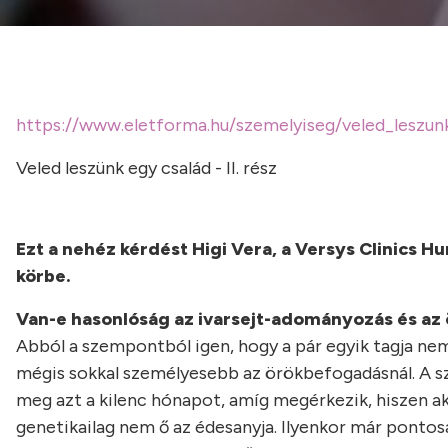
https://www.eletforma.hu/szemelyiseg/veled_leszun
Veled leszünk egy család - II. rész
Ezt a nehéz kérdést Higi Vera, a Versys Clinics 
körbe.
Van-e hasonlóság az ivarsejt-adományozás és az 
Abból a szempontból igen, hogy a pár egyik tagja ne
mégis sokkal személyesebb az örökbefogadásnál. A szül
meg azt a kilenc hónapot, amíg megérkezik, hiszen ak
genetikailag nem ő az édesanyja. Ilyenkor már pontosa