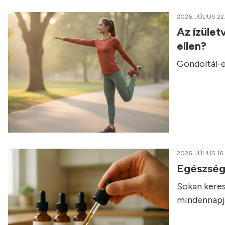
2026. JÚLIUS 22
Az ízület
ellen?
Gondoltál-e
2026. JÚLIUS 16.
Egészség
Sokan keres
mindennapja