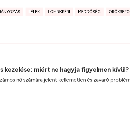
MÁNYOZÁS
LÉLEK
LOMBIKBÉBI
MEDDŐSÉG
ÖRÖKBEF
.
ás kezelése: miért ne hagyja figyelmen kívül
 számos nő számára jelent kellemetlen és zavaró problém