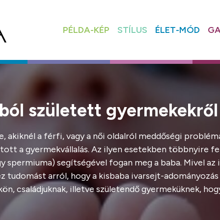
PÉLDA-KÉP
STÍLUS
ÉLET-MÓD
GA
ból született gyermekekről
kiknél a férfi, vagy a női oldalról meddőségi probléma á
tott a gyermekvállalás. Az ilyen esetekben többnyire fe
gy spermiuma) segítségével fogan meg a baba. Mivel az i
z tudomást arról, hogy a kisbaba ivarsejt-adományozás ú
kön, családjuknak, illetve születendő gyermeküknek, h