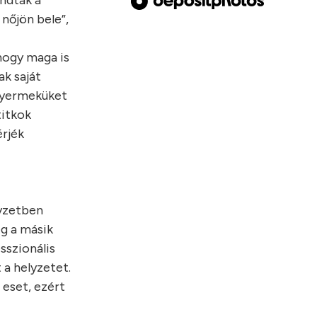
ndták a
nőjön bele”,
 hogy maga is
ak saját
 gyermeküket
titkok
érjék
lyzetben
g a másik
sszionális
 a helyzetet.
 eset, ezért