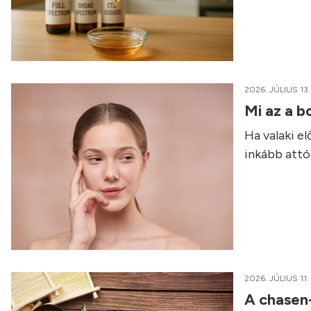
2026. JÚLIUS 13.
Mi az a b
Ha valaki e
inkább attól
2026. JÚLIUS 11.
A chasen