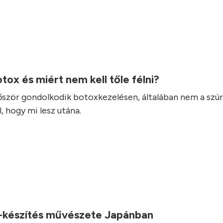
otox és miért nem kell tőle félni?
lőször gondolkodik botoxkezelésen, általában nem a szúr
, hogy mi lesz utána.
-készítés művészete Japánban