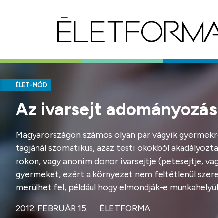
ÉLET-MÓD
Az ivarsejt adományozás
Magyarországon számos olyan pár vágyik gyermekre, a
tagjánál szomatikus, azaz testi okokból akadályozta
rokon, vagy anonim donor ivarsejtje (petesejtje, va
gyermeket, ezért a környezet nem feltétlenül szere
merülhet fel, például hogy elmondják-e munkahelyü
2012. FEBRUÁR 15.
ÉLETFORMA