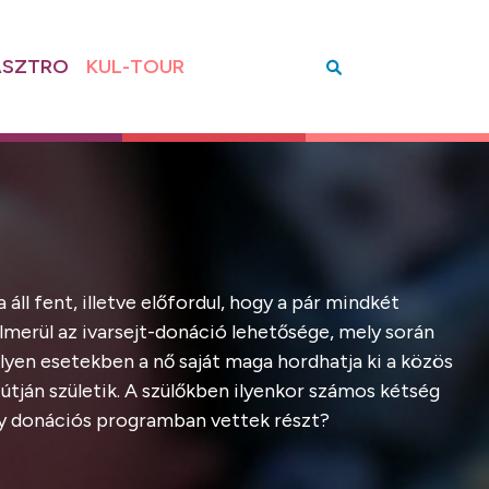
SZTRO
KUL-TOUR
ll fent, illetve előfordul, hogy a pár mindkét
lmerül az ivarsejt-donáció lehetősége, mely során
lyen esetekben a nő saját maga hordhatja ki a közös
tján születik. A szülőkben ilyenkor számos kétség
ogy donációs programban vettek részt?