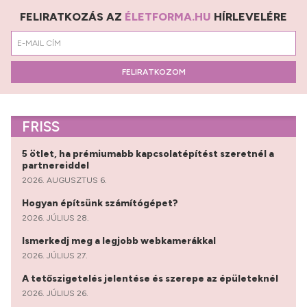
FELIRATKOZÁS AZ
ÉLETFORMA.HU
HÍRLEVELÉRE
FELIRATKOZOM
FRISS
5 ötlet, ha prémiumabb kapcsolatépítést szeretnél a
partnereiddel
2026. AUGUSZTUS 6.
Hogyan építsünk számítógépet?
2026. JÚLIUS 28.
Ismerkedj meg a legjobb webkamerákkal
2026. JÚLIUS 27.
A tetőszigetelés jelentése és szerepe az épületeknél
2026. JÚLIUS 26.