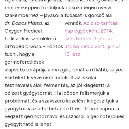
mindenképpen forduljunk
diákok idegen nyelvi
szakemberhez – javasolja
tudását is górcső alá
dr. Dobos Márta
, az
vennék.
Az első tanítási
Oxygen Medical
nap egyébként 2014.
holisztikus szemléletű
szeptember 1-jén, az
ortopéd orvosa. - Fontos
utolsó pedig 2015. június
tudni, hogy a
15. lesz.
gerincferdülések
alapvető terápiája a mozgás, tehát a ritkább, súlyos
eseteket kivéve nem indokolt az iskolai
testnevelés alóli felmentés, az jól kiegészíti a
célzott gyógytornát. Ha időben felismerjük a
problémát, és a szakszerű kezelést kiegészítjük a
gyógytornász által betanított és otthon naponta
végzett gerinctornával és úszással, a gerincferdülés
gyógyítható is lehet.