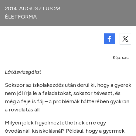
2014. AUGUSZTUS 28.
ÉLETFORMA
Kép: sxc
Látásvizsgálat
Sokszor az iskolakezdés után derül ki, hogy a gyerek
nem jól írja le a feladatokat, sokszor téveszt, és
még a feje is fáj – a problémák hátterében gyakran
a rövidlátás áll.
Milyen jelek figyelmeztethetnek erre egy
óvodásnál, kisiskolásnál? Például, hogy a gyermek