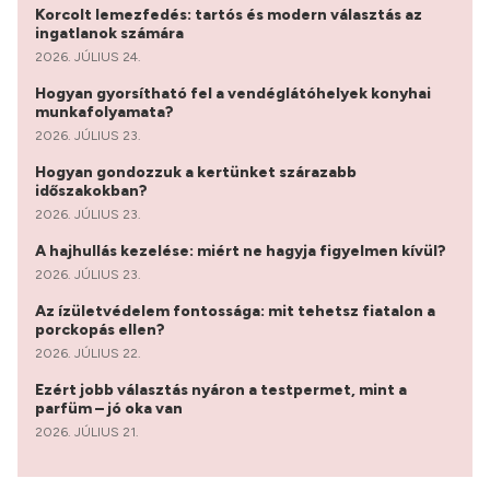
Korcolt lemezfedés: tartós és modern választás az
ingatlanok számára
2026. JÚLIUS 24.
Hogyan gyorsítható fel a vendéglátóhelyek konyhai
munkafolyamata?
2026. JÚLIUS 23.
Hogyan gondozzuk a kertünket szárazabb
időszakokban?
2026. JÚLIUS 23.
A hajhullás kezelése: miért ne hagyja figyelmen kívül?
2026. JÚLIUS 23.
Az ízületvédelem fontossága: mit tehetsz fiatalon a
porckopás ellen?
2026. JÚLIUS 22.
Ezért jobb választás nyáron a testpermet, mint a
parfüm – jó oka van
2026. JÚLIUS 21.