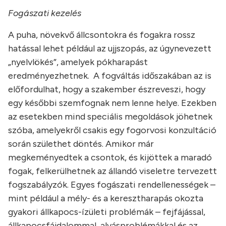
Fogászati kezelés
A puha, növekvő állcsontokra és fogakra rossz
hatással lehet például az ujjszopás, az úgynevezett
„nyelvlökés”, amelyek pókharapást
eredményezhetnek. A fogváltás időszakában az is
előfordulhat, hogy a szakember észreveszi, hogy
egy későbbi szemfognak nem lenne helye. Ezekben
az esetekben mind speciális megoldások jöhetnek
szóba, amelyekről csakis egy fogorvosi konzultáció
során születhet döntés. Amikor már
megkeményedtek a csontok, és kijöttek a maradó
fogak, felkerülhetnek az állandó viseletre tervezett
fogszabályzók. Egyes fogászati rendellenességek –
mint például a mély- és a keresztharapás okozta
gyakori állkapocs-ízületi problémák – fejfájással,
állkapocsfájdalommal, alvásproblémákkal és az