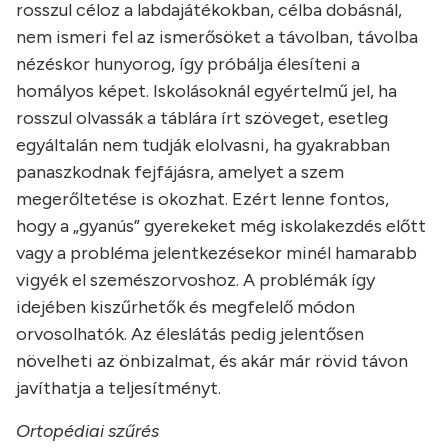
rosszul céloz a labdajátékokban, célba dobásnál,
nem ismeri fel az ismerősöket a távolban, távolba
nézéskor hunyorog, így próbálja élesíteni a
homályos képet. Iskolásoknál egyértelmű jel, ha
rosszul olvassák a táblára írt szöveget, esetleg
egyáltalán nem tudják elolvasni, ha gyakrabban
panaszkodnak fejfájásra, amelyet a szem
megerőltetése is okozhat. Ezért lenne fontos,
hogy a „gyanús” gyerekeket még iskolakezdés előtt
vagy a probléma jelentkezésekor minél hamarabb
vigyék el szemészorvoshoz. A problémák így
idejében kiszűrhetők és megfelelő módon
orvosolhatók. Az éleslátás pedig jelentősen
növelheti az önbizalmat, és akár már rövid távon
javíthatja a teljesítményt.
Ortopédiai szűrés