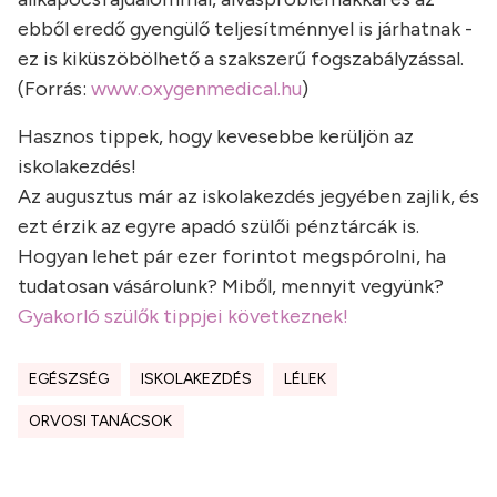
ebből eredő gyengülő teljesítménnyel is járhatnak -
ez is kiküszöbölhető a szakszerű fogszabályzással.
(Forrás:
www.oxygenmedical.hu
)
Hasznos tippek, hogy kevesebbe kerüljön az
iskolakezdés!
Az augusztus már az iskolakezdés jegyében zajlik, és
ezt érzik az egyre apadó szülői pénztárcák is.
Hogyan lehet pár ezer forintot megspórolni, ha
tudatosan vásárolunk? Miből, mennyit vegyünk?
Gyakorló szülők tippjei következnek!
EGÉSZSÉG
ISKOLAKEZDÉS
LÉLEK
ORVOSI TANÁCSOK