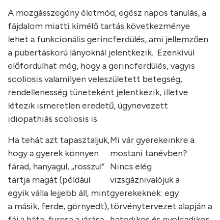
A mozgásszegény életmód, egész napos tanulás, a
fájdalom miatti kímélő tartás következménye
lehet a funkcionális gerincferdülés, ami jellemzően
a pubertáskorú lányoknál jelentkezik. Ezenkívül
előfordulhat még, hogy a gerincferdülés, vagyis
scoliosis valamilyen veleszületett betegség,
rendellenesség tüneteként jelentkezik, illetve
létezik ismeretlen eredetű, úgynevezett
idiopathiás scoliosis is.
Ha tehát azt tapasztaljuk,
Mi vár gyerekeinkre a
hogy a gyerek könnyen
mostani tanévben?
fárad, hanyagul, „rosszul”
Nincs elég
tartja magát (például
vizsgáznivalójuk a
egyik válla lejjebb áll, mint
gyerekeknek: egy
a másik, ferde, görnyedt),
törvénytervezet alapján a
fáj a háta, furcsa a járása,
hatodikos és nyolcadikos