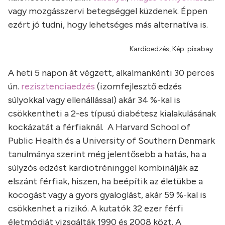
vagy mozgásszervi betegséggel küzdenek. Éppen
ezért jó tudni, hogy lehetséges más alternatíva is.
Kardioedzés, Kép: pixabay
A heti 5 napon át végzett, alkalmankénti 30 perces
ún.
rezisztenciaedzés
(izomfejlesztő edzés
súlyokkal vagy ellenállással) akár 34 %-kal is
csökkentheti a 2-es típusú diabétesz kialakulásának
kockázatát a férfiaknál. A Harvard School of
Public Health és a University of Southern Denmark
tanulmánya szerint még jelentősebb a hatás, ha a
súlyzós edzést kardiotréninggel kombinálják az
elszánt férfiak, hiszen, ha beépítik az életükbe a
kocogást vagy a gyors gyaloglást, akár 59 %-kal is
csökkenhet a rizikó. A kutatók 32 ezer férfi
életmódját vizsgálták 1990 és 2008 közt. A