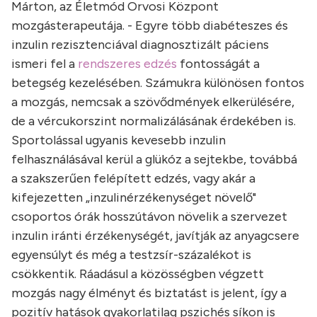
Márton, az Életmód Orvosi Központ
mozgásterapeutája. - Egyre több diabéteszes és
inzulin rezisztenciával diagnosztizált páciens
ismeri fel a
rendszeres edzés
fontosságát a
betegség kezelésében. Számukra különösen fontos
a mozgás, nemcsak a szövődmények elkerülésére,
de a vércukorszint normalizálásának érdekében is.
Sportolással ugyanis kevesebb inzulin
felhasználásával kerül a glükóz a sejtekbe, továbbá
a szakszerűen felépített edzés, vagy akár a
kifejezetten „inzulinérzékenységet növelő"
csoportos órák hosszútávon növelik a szervezet
inzulin iránti érzékenységét, javítják az anyagcsere
egyensúlyt és még a testzsír-százalékot is
csökkentik. Ráadásul a közösségben végzett
mozgás nagy élményt és biztatást is jelent, így a
pozitív hatások gyakorlatilag pszichés síkon is