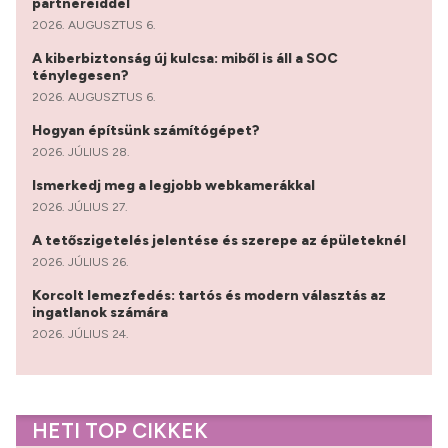
partnereiddel
2026. AUGUSZTUS 6.
A kiberbiztonság új kulcsa: miből is áll a SOC
ténylegesen?
2026. AUGUSZTUS 6.
Hogyan építsünk számítógépet?
2026. JÚLIUS 28.
Ismerkedj meg a legjobb webkamerákkal
2026. JÚLIUS 27.
A tetőszigetelés jelentése és szerepe az épületeknél
2026. JÚLIUS 26.
Korcolt lemezfedés: tartós és modern választás az
ingatlanok számára
2026. JÚLIUS 24.
HETI TOP CIKKEK