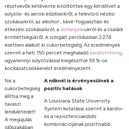
résztvevők kétévente kitöltöttek egy kérdőívet a
súlyzós- és aerob edzéseikről, a televízió nézési
szokásaikról, az alkohol-, kávé-fogyasztási és
étkezési szokásaikról, a
dohányzás
ukról és a családi
érintettségükről. A vizsgált periódusban 2.278
esetben alakult ki cukorbetegség. Az eredmények
szerint a heti 150 percet meghaladó
kardiotréning
,
ugyanennyi súlyzózással kiegészítve 59 %-os
kockázatcsökkenést eredményezett.
Ne a
A nőknél is érvényesülnek a
cukorbetegség
pozitív hatások
állítsa meg a
A Louisiana State University
tavaszi
System kutatásai szerint a kardio-
lendületedet!
és a rezisztenciaedzés
A megújulás
kombinációjának pozitívabb
időszakában