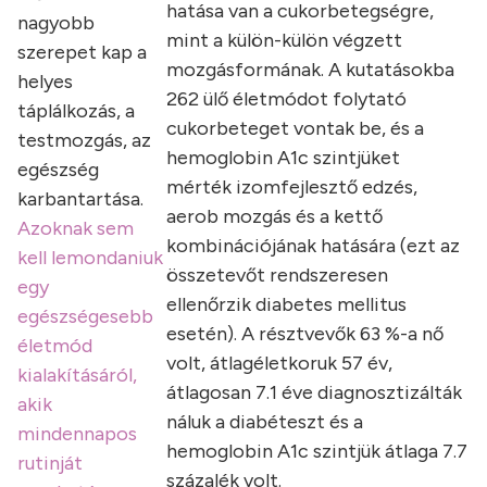
hatása van a cukorbetegségre,
nagyobb
mint a külön-külön végzett
szerepet kap a
mozgásformának. A kutatásokba
helyes
262 ülő életmódot folytató
táplálkozás, a
cukorbeteget vontak be, és a
testmozgás, az
hemoglobin A1c szintjüket
egészség
mérték izomfejlesztő edzés,
karbantartása.
aerob mozgás és a kettő
Azoknak sem
kombinációjának hatására (ezt az
kell lemondaniuk
összetevőt rendszeresen
egy
ellenőrzik diabetes mellitus
egészségesebb
esetén). A résztvevők 63 %-a nő
életmód
volt, átlagéletkoruk 57 év,
kialakításáról,
átlagosan 7.1 éve diagnosztizálták
akik
náluk a diabéteszt és a
mindennapos
hemoglobin A1c szintjük átlaga 7.7
rutinját
százalék volt.