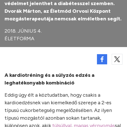
védelmet jelenthet a diabétesszel szemben.
Dvorák Márton, az Életmód Orvosi Központ
mozgásterapeutája nemcsak elméletben segít.
2018. JÚNIUS 4.
ÉLETFORMA
A kardiotréning és a súlyzós edzés a
leghatékonyabb kombináció
Eddig úgy élt a köztudatban, hogy csakis a
kardioedzésnek van kiemelkedő szerepe a 2-es
típusú cukorbetegség megelőzésében. Az ilyen
típusú mozgástól azonban sokan tartanak,
különösen azok, akik
túlsúllyal
,
magas vérnyomás
sal