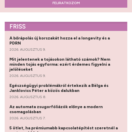
FELIRATKOZOM
FRISS
A bőrápolás új korszakát hozza el a longevity és a
PDRN
2026. AUGUSZTUS 9.
Mit jelentenek a tojásokon látható számok? Nem
minden tojás egyforma: ezért érdemes figyelni a
jelöléseket
2026. AUGUSZTUS 9.
Egészségügyi problémákról értekezik a Bëlga és
Janklovics Péter a közös dalukban
2026. AUGUSZTUS 8.
Az automata zsugorfóliázók előnye a modern
csomagolásban
2026. AUGUSZTUS 7.
5 ötlet, ha prémiumabb kapcsolatépítést szeretnél a