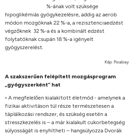
%-ának volt szüksége
hipoglikémiás gyógykezelésre, addig az aerob
módon mozgóknak 22 %-a, a rezisztenciaedzést
végzőknek 32 %-a és a kombinált edzést
folytatóknak csupán 18 %-a igényelt
gyógyszerelést.
Kép: Pixabay
A szakszerűen felépített mozgásprogram
„gyógyszerként” hat
-
A megfelelően kialakított életmód - amelynek a
fizikai aktivitáson túl része természetesen a
táplálkozási rendszer, és szükség esetén a
stresszkezelés is – a már kialakult cukorbetegség
súlyosságát is enyhítheti – hangsúlyozza Dvorák