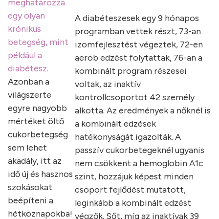
meghatározza
egy olyan
A diabéteszesek egy 9 hónapos
krónikus
programban vettek részt, 73-an
betegség, mint
izomfejlesztést végeztek, 72-en
például a
aerob edzést folytattak, 76-an a
diabétesz.
kombinált program részesei
Azonban a
voltak, az inaktív
világszerte
kontrollcsoportot 42 személy
egyre nagyobb
alkotta. Az eredmények a nőknél is
mértéket öltő
a kombinált edzések
cukorbetegség
hatékonyságát igazolták. A
sem lehet
passzív cukorbetegeknél ugyanis
akadály, itt az
nem csökkent a hemoglobin A1c
idő új és hasznos
szint, hozzájuk képest minden
szokásokat
csoport fejlődést mutatott,
beépíteni a
leginkább a kombinált edzést
hétköznapokba!
végzők. Sőt, míg az inaktívak 39