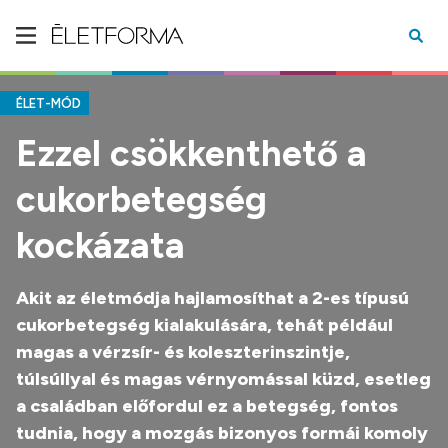
ÉLET-MÓD
Ezzel csökkenthető a
cukorbetegség
kockázata
Akit az életmódja hajlamosíthat a 2-es típusú
cukorbetegség kialakulására, tehát például
magas a vérzsír- és koleszterinszintje,
túlsúllyal és magas vérnyomással küzd, esetleg
a családban előfordul ez a betegség, fontos
tudnia, hogy a mozgás bizonyos formái komoly