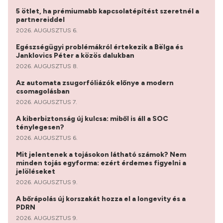
5 ötlet, ha prémiumabb kapcsolatépítést szeretnél a
partnereiddel
2026. AUGUSZTUS 6.
Egészségügyi problémákról értekezik a Bëlga és
Janklovics Péter a közös dalukban
2026. AUGUSZTUS 8.
Az automata zsugorfóliázók előnye a modern
csomagolásban
2026. AUGUSZTUS 7.
A kiberbiztonság új kulcsa: miből is áll a SOC
ténylegesen?
2026. AUGUSZTUS 6.
Mit jelentenek a tojásokon látható számok? Nem
minden tojás egyforma: ezért érdemes figyelni a
jelöléseket
2026. AUGUSZTUS 9.
A bőrápolás új korszakát hozza el a longevity és a
PDRN
2026. AUGUSZTUS 9.