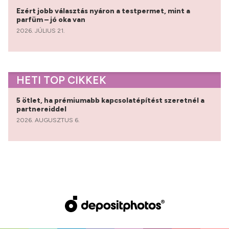
Ezért jobb választás nyáron a testpermet, mint a
parfüm – jó oka van
2026. JÚLIUS 21.
HETI TOP CIKKEK
5 ötlet, ha prémiumabb kapcsolatépítést szeretnél a
partnereiddel
2026. AUGUSZTUS 6.