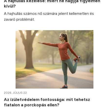
A hajhullás kezelése: miért ne hagyja figyelmen
kívül?
A hajhullás számos nő számára jelent kellemetlen és
zavaró problémát.
2026. JÚLIUS 22.
Az ízületvédelem fontossága: mit tehetsz
fiatalon a porckopás ellen?