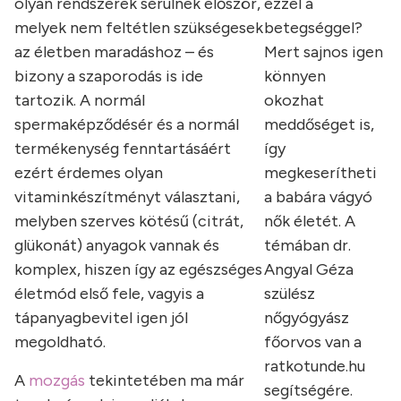
olyan rendszerek sérülnek először,
ezzel a
melyek nem feltétlen szükségesek
betegséggel?
az életben maradáshoz – és
Mert sajnos igen
bizony a szaporodás is ide
könnyen
tartozik. A normál
okozhat
spermaképződésér és a normál
meddőséget is,
termékenység fenntartásáért
így
ezért érdemes olyan
megkeserítheti
vitaminkészítményt választani,
a babára vágyó
melyben szerves kötésű (citrát,
nők életét. A
glükonát) anyagok vannak és
témában dr.
komplex, hiszen így az egészséges
Angyal Géza
életmód első fele, vagyis a
szülész
tápanyagbevitel igen jól
nőgyógyász
megoldható.
főorvos van a
ratkotunde.hu
A
mozgás
tekintetében ma már
segítségére.