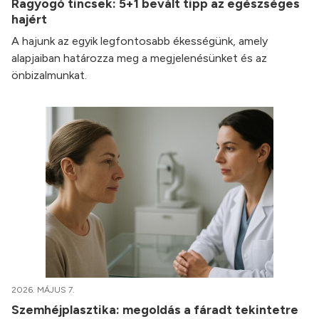
Ragyogó tincsek: 5+1 bevált tipp az egészséges
hajért
A hajunk az egyik legfontosabb ékességünk, amely
alapjaiban határozza meg a megjelenésünket és az
önbizalmunkat.
2026. MÁJUS 7.
Szemhéjplasztika: megoldás a fáradt tekintetre