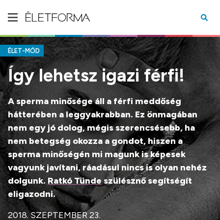
ÉLET-MÓD
Így lehetsz igazi férfi!
A sperma minősége áll a férfi meddőség
hátterében a leggyakrabban. Ez önmagában
nem egy jó dolog, mégis szerencsésebb, ha
nem betegség okozza a gondot, hiszen a
sperma minőségén mi magunk is képesek
vagyunk javítani, ráadásul nincs is olyan nehéz
dolgunk.
Ratkó Tünde
szülésznő segítségít
eligazodni.
2018. SZEPTEMBER 23.