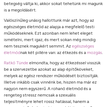
betegség váltja ki, akkor sokat tehetünk mi magunk
is a megoldásért.
Valószínűleg unásig hallottunk már azt, hogy az
egészséges életmód az alapja a megfelelő testi
működéseknek. Ezt azonban nem lehet eleget
ismételni, mert igaz, és mert sokan még mindig
nem tesznek magukért semmit. Az
egészséges
életmód
nak két pillére van: az étkezés és a
mozgás
.
Ratkó Tünde
elmondta, hogy az étkezéssel visszük
be a szervezetbe azokat az alap építőköveket,
melyek az egész rendszer működését biztosítják.
Illetve inkább csak vinnénk be, hiszen ma már ez
nagyon nem egyszerű. A rohanó életmód és a
rengeteg stressz nemcsak a szexuális
teljesítményre lehet rossz hatással, hanem a