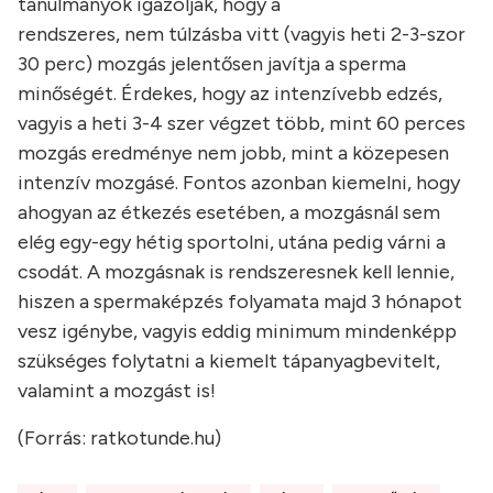
tanulmányok igazolják, hogy a
rendszeres, nem túlzásba vitt (vagyis heti 2-3-szor
30 perc) mozgás jelentősen javítja a sperma
minőségét. Érdekes, hogy az intenzívebb edzés,
vagyis a heti 3-4 szer végzet több, mint 60 perces
mozgás eredménye nem jobb, mint a közepesen
intenzív mozgásé. Fontos azonban kiemelni, hogy
ahogyan az étkezés esetében, a mozgásnál sem
elég egy-egy hétig sportolni, utána pedig várni a
csodát. A mozgásnak is rendszeresnek kell lennie,
hiszen a spermaképzés folyamata majd 3 hónapot
vesz igénybe, vagyis eddig minimum mindenképp
szükséges folytatni a kiemelt tápanyagbevitelt,
valamint a mozgást is!
(Forrás: ratkotunde.hu)