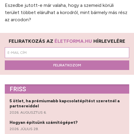
Eszedbe jutott-e már valaha, hogy a szemeid körüli
terület többet elárulhat a korodról, mint bármely más rész
az arcodon?
FELIRATKOZÁS AZ
ÉLETFORMA.HU
HÍRLEVELÉRE
FELIRATKOZOM
FRISS
5 ötlet, ha prémiumabb kapcsolatépítést szeretnél a
partnereiddel
2026. AUGUSZTUS 6.
Hogyan építsünk számítógépet?
2026. JÚLIUS 28.