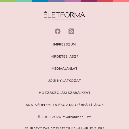
IMPRESSZUM
HIRDETÉSI ÁSZF
MÉDIAAJÁNLAT
JOGI NYILATKOZAT
HOZZÁSZÓLÁSI SZABÁLYZAT
ADATVÉDELEM:
TÁJÉKOZTATÓ
/
BEÁLLÍTÁSOK
© 2009-2026 Privátbankár.hu Kft.
FELIRATKOZÁS AZ ÉLETFORMA.HU HÍRLEVELÉRE