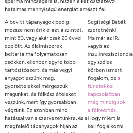
sperma minőségére is, hiszen e két összetevő
hatalmas mennyiségű energiát emészt fel.
A bevitt tápanyagok pedig
Segítség! Babát
messze nem érik el azt a szintet,
szeretnénk!
mint 50, vagy akár csak 20 évvel
Ma már az IR,
ezelőtt. Az élelmiszerek
vagyis az
beltartalma folyamatosan
inzulinrezisztencia
csökken, ellenben egyre több
egy széles
tartósítószert, és más vegyi
körben ismert
anyagot eszünk meg,
fogalom, de
a
gyorsételekkel mérgezzük
tünetekkel
magunkat, és félkész ételeket
kapcsolatban
veszünk, mert így gyorsabban
még mindig sok
végzünk. Ez azonban mind
a félreértés
.
hatással van a szervezetünkre, és a
Hogy miért is
megfelelő tápanyagok híján az
kell foglalkozni