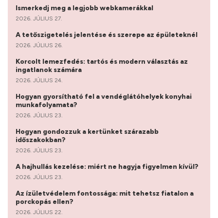
Ismerkedj meg a legjobb webkamerákkal
2026. JÚLIUS 27.
A tetőszigetelés jelentése és szerepe az épületeknél
2026. JÚLIUS 26.
Korcolt lemezfedés: tartós és modern választás az
ingatlanok számára
2026. JÚLIUS 24.
Hogyan gyorsítható fel a vendéglátóhelyek konyhai
munkafolyamata?
2026. JÚLIUS 23.
Hogyan gondozzuk a kertünket szárazabb
időszakokban?
2026. JÚLIUS 23.
A hajhullás kezelése: miért ne hagyja figyelmen kívül?
2026. JÚLIUS 23.
Az ízületvédelem fontossága: mit tehetsz fiatalon a
porckopás ellen?
2026. JÚLIUS 22.