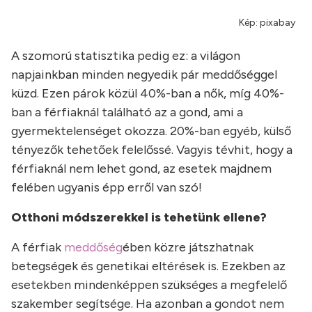
Kép: pixabay
A szomorú statisztika pedig ez: a világon
napjainkban minden negyedik pár meddőséggel
küzd. Ezen párok közül 40%-ban a nők, míg 40%-
ban a férfiaknál található az a gond, ami a
gyermektelenséget okozza. 20%-ban egyéb, külső
tényezők tehetőek felelőssé. Vagyis tévhit, hogy a
férfiaknál nem lehet gond, az esetek majdnem
felében ugyanis épp erről van szó!
Otthoni módszerekkel is tehetünk ellene?
A férfiak
meddőség
ében közre játszhatnak
betegségek és genetikai eltérések is. Ezekben az
esetekben mindenképpen szükséges a megfelelő
szakember segítsége. Ha azonban a gondot nem