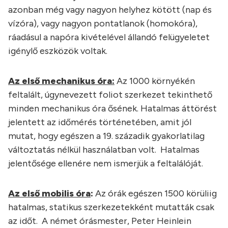
azonban még vagy nagyon helyhez kötött (nap és
vízóra), vagy nagyon pontatlanok (homokóra),
ráadásul a napóra kivételével állandó felügyeletet
igénylő eszközök voltak.
Az első mechanikus óra:
Az 1000 környékén
feltalált, úgynevezett foliot szerkezet tekinthető
minden mechanikus óra ősének. Hatalmas áttörést
jelentett az időmérés történetében, amit jól
mutat, hogy egészen a 19. századik gyakorlatilag
változtatás nélkül használatban volt. Hatalmas
jelentősége ellenére nem ismerjük a feltalálóját.
Az első mobilis óra
:
Az órák egészen 1500 körüliig
hatalmas, statikus szerkezetekként mutatták csak
az időt. A német órásmester, Peter Heinlein