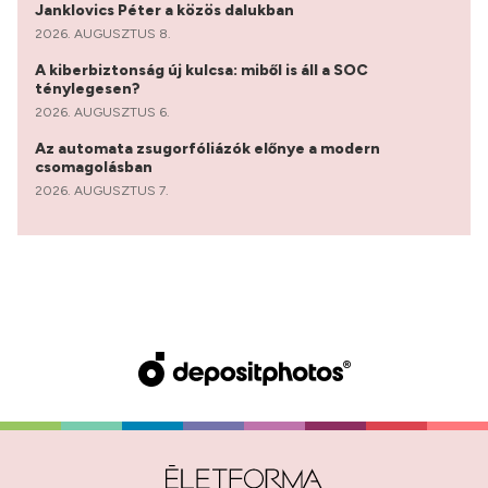
Janklovics Péter a közös dalukban
2026. AUGUSZTUS 8.
A kiberbiztonság új kulcsa: miből is áll a SOC
ténylegesen?
2026. AUGUSZTUS 6.
Az automata zsugorfóliázók előnye a modern
csomagolásban
2026. AUGUSZTUS 7.