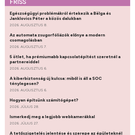
FRISS
Egészségügyi problémákról értekezik a Bëlga és
Janklovics Péter a közös dalukban
2026. AUGUSZTUS 8.
Az automata zsugorfóliázók előnye a modern
csomagolásban
2026. AUGUSZTUS 7.
5 ötlet, ha prémiumabb kapcsolatépítést szeretnél a
partnereiddel
2026. AUGUSZTUS 6.
A kiberbiztonság új kulcsa: miből is áll a SOC
ténylegesen?
2026. AUGUSZTUS 6.
Hogyan építsünk számítógépet?
2026. JÚLIUS 28.
Ismerkedj meg a legjobb webkamerákkal
2026. JÚLIUS 27.
A tetőszigetelés jelentése és szerepe az épületeknél