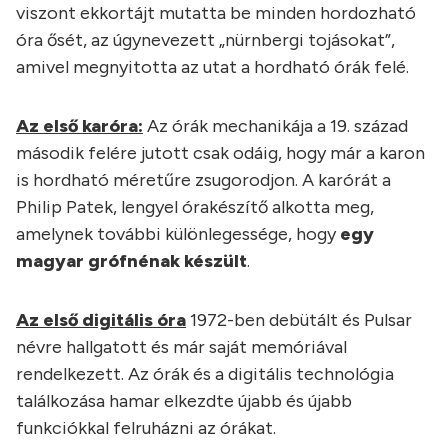
viszont ekkortájt mutatta be minden hordozható
óra ősét, az úgynevezett „nürnbergi tojásokat”,
amivel megnyitotta az utat a hordható órák felé.
Az első karóra:
Az órák mechanikája a 19. század
második felére jutott csak odáig, hogy már a karon
is hordható méretűre zsugorodjon. A karórát a
Philip Patek, lengyel órakészítő alkotta meg,
amelynek további különlegessége, hogy
egy
magyar grófnénak készült
.
Az első digitális óra
1972-ben debütált és Pulsar
névre hallgatott és már saját memóriával
rendelkezett. Az órák és a digitális technológia
találkozása hamar elkezdte újabb és újabb
funkciókkal felruházni az órákat.