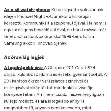
Az első watch-phone:
Ki ne irigyelte volna annak
idején Michael Night-ot, amikor a karóráján
keresztül kommunikált a szuperautójával. Ha nem is
egy intelligens beszélő autóval, de bárki mással már
telefonálhattunk az óránkkal 1999-ben, hála a
Samsung akkori innovációjának.
Az óravilág legjei:
A legdrágább óra:
A Chopard 201-Carat 874
darab, különböző idomú és értékű gyémántból áll. A
201 karátos ékszer varázslatos színeivel és
csillogásával elkápráztat mindenkit a viselője
környezetében. Ami nem csoda, hiszen lenyűgöző
külseje mellett, az ára is legalább annyira
megdöbbentő, ugyanis nem kevesebb, mint