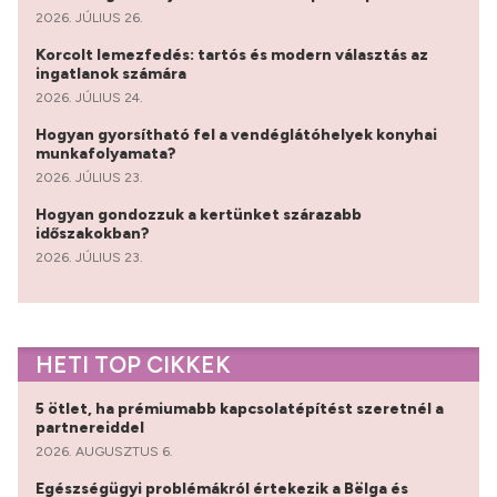
2026. JÚLIUS 26.
Korcolt lemezfedés: tartós és modern választás az
ingatlanok számára
2026. JÚLIUS 24.
Hogyan gyorsítható fel a vendéglátóhelyek konyhai
munkafolyamata?
2026. JÚLIUS 23.
Hogyan gondozzuk a kertünket szárazabb
időszakokban?
2026. JÚLIUS 23.
HETI TOP CIKKEK
5 ötlet, ha prémiumabb kapcsolatépítést szeretnél a
partnereiddel
2026. AUGUSZTUS 6.
Egészségügyi problémákról értekezik a Bëlga és