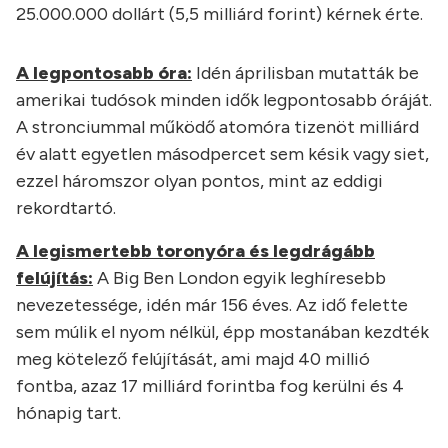
25.000.000 dollárt (5,5 milliárd forint) kérnek érte.
A legpontosabb óra:
Idén áprilisban mutatták be
amerikai tudósok minden idők legpontosabb óráját.
A stronciummal működő atomóra tizenöt milliárd
év alatt egyetlen másodpercet sem késik vagy siet,
ezzel háromszor olyan pontos, mint az eddigi
rekordtartó.
A legismertebb toronyóra és legdrágább
felújítás:
A Big Ben London egyik leghíresebb
nevezetessége, idén már 156 éves. Az idő felette
sem múlik el nyom nélkül, épp mostanában kezdték
meg kötelező felújítását, ami majd 40 millió
fontba, azaz 17 milliárd forintba fog kerülni és 4
hónapig tart.