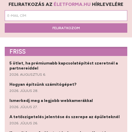
FELIRATKOZÁS AZ
ÉLETFORMA.HU
HÍRLEVELÉRE
FELIRATKOZOM
FRISS
5 ötlet, ha prémiumabb kapcsolatépítést szeretnél a
partnereiddel
2026. AUGUSZTUS 6.
Hogyan építsünk számítógépet?
2026. JÚLIUS 28.
Ismerkedj meg a legjobb webkamerákkal
2026. JÚLIUS 27.
A tetőszigetelés jelentése és szerepe az épületeknél
2026. JÚLIUS 26.