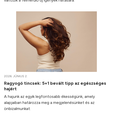
változik a felmerülő új igények hatására.
2026. JÚNIUS 2.
Ragyogó tincsek: 5+1 bevált tipp az egészséges
hajért
A hajunk az egyik legfontosabb ékességünk, amely
alapjaiban határozza meg a megjelenésünket és az
önbizalmunkat.