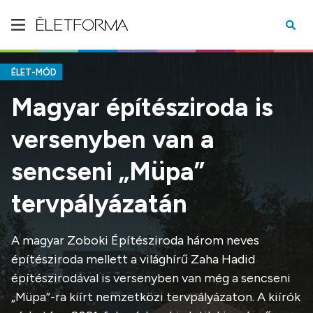
ÉLET-MÓD
Magyar építésziroda is
versenyben van a
sencseni „Müpa”
tervpályázatán
A magyar Zoboki Építésziroda három neves
építésziroda mellett a világhírű Zaha Hadid
építészirodával is versenyben van még a sencseni
„Müpa”-ra kiírt nemzetközi tervpályázaton. A kiírók