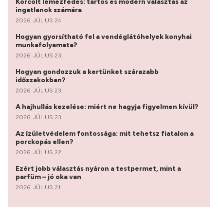
Korcolt lemezfedés: tartós és modern választás az
ingatlanok számára
2026. JÚLIUS 24.
Hogyan gyorsítható fel a vendéglátóhelyek konyhai
munkafolyamata?
2026. JÚLIUS 23.
Hogyan gondozzuk a kertünket szárazabb
időszakokban?
2026. JÚLIUS 23.
A hajhullás kezelése: miért ne hagyja figyelmen kívül?
2026. JÚLIUS 23.
Az ízületvédelem fontossága: mit tehetsz fiatalon a
porckopás ellen?
2026. JÚLIUS 22.
Ezért jobb választás nyáron a testpermet, mint a
parfüm – jó oka van
2026. JÚLIUS 21.