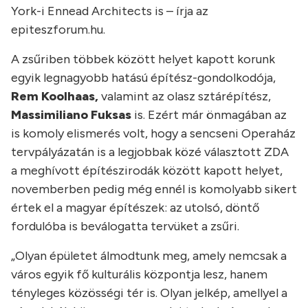
York-i Ennead Architects is – írja az
epiteszforum.hu.
A zsűriben többek között helyet kapott korunk
egyik legnagyobb hatású építész-gondolkodója,
Rem Koolhaas,
valamint az olasz sztárépítész,
Massimiliano Fuksas
is. Ezért már önmagában az
is komoly elismerés volt, hogy a sencseni Operaház
tervpályázatán is a legjobbak közé választott ZDA
a meghívott építészirodák között kapott helyet,
novemberben pedig még ennél is komolyabb sikert
értek el a magyar építészek: az utolsó, döntő
fordulóba is beválogatta tervüket a zsűri.
„Olyan épületet álmodtunk meg, amely nemcsak a
város egyik fő kulturális központja lesz, hanem
tényleges közösségi tér is. Olyan jelkép, amellyel a