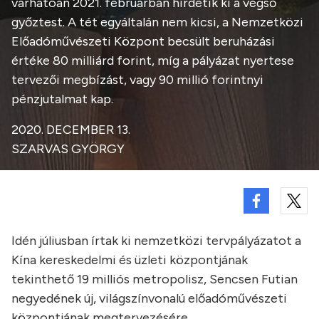
várhatóan 2021. februárban hirdetik ki a végső
győztest. A tét egyáltalán nem kicsi, a Nemzetközi
Előadóművészeti Központ becsült beruházási
értéke 80 milliárd forint, míg a pályázat nyertese
tervezői megbízást, vagy 90 millió forintnyi
pénzjutalmat kap.
2020. DECEMBER 13.
SZARVAS GYÖRGY
Idén júliusban írtak ki nemzetközi tervpályázatot a
Kína kereskedelmi és üzleti központjának
tekinthető 19 milliós metropolisz, Sencsen Futian
negyedének új, világszínvonalú előadóművészeti
központjának megtervezésére.