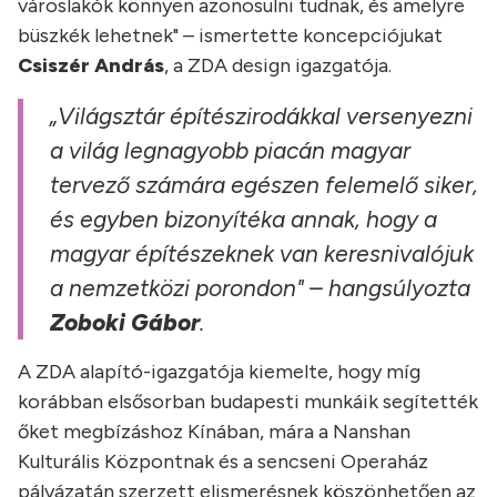
városlakók könnyen azonosulni tudnak, és amelyre
büszkék lehetnek" – ismertette koncepciójukat
Csiszér András
, a ZDA design igazgatója.
„Világsztár építészirodákkal versenyezni
a világ legnagyobb piacán magyar
tervező számára egészen felemelő siker,
és egyben bizonyítéka annak, hogy a
magyar építészeknek van keresnivalójuk
a nemzetközi porondon" – hangsúlyozta
Zoboki Gábor
.
A ZDA alapító-igazgatója kiemelte, hogy míg
korábban elsősorban budapesti munkáik segítették
őket megbízáshoz Kínában, mára a Nanshan
Kulturális Központnak és a sencseni Operaház
pályázatán szerzett elismerésnek köszönhetően az