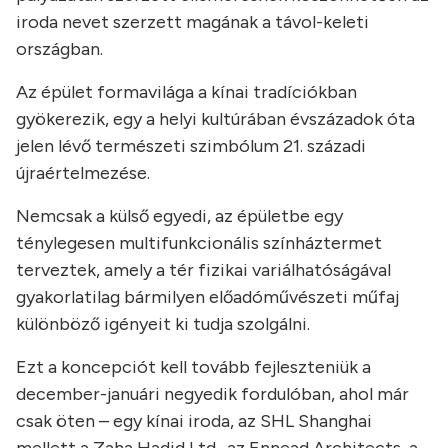
iroda nevet szerzett magának a távol-keleti
országban.
Az épület formavilága a kínai tradíciókban
gyökerezik, egy a helyi kultúrában évszázadok óta
jelen lévő természeti szimbólum 21. századi
újraértelmezése.
Nemcsak a külső egyedi, az épületbe egy
ténylegesen multifunkcionális színháztermet
terveztek, amely a tér fizikai variálhatóságával
gyakorlatilag bármilyen előadóművészeti műfaj
különböző igényeit ki tudja szolgálni.
Ezt a koncepciót kell tovább fejleszteniük a
december-januári negyedik fordulóban, ahol már
csak öten – egy kínai iroda, az SHL Shanghai
mellett a Zaha Hadid Ltd., az Ennead Architects, a